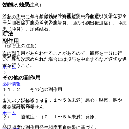
効能・効果
（取扱い上の注意）
２０．１． ＰＴＰ包装は外箱開封後、光を避けて保存する
次記の疾患に伴う鎮痙効果：肝胆道疾患（胆道ジスキネジ
こと（変色することがある）。
ー、胆石症、胆のう炎、胆管炎、胆のう剔出後遺症）、膵疾
患（膵炎）、尿路結石。
貯法
副作用
（保管上の注意）
次の副作用があらわれることがあるので、観察を十分に行
室温保存。
い、異常が認められた場合には投与を中止するなど適切な処
置を行うこと。
ホーム
その他の副作用
薬剤情報
１１．２． その他の副作用
１）． 消化器：（０．１〜５％未満）悪心・嘔気、胸や
コスパノン錠８０ｍｇ
け、腹部膨満感。
後発品はありません
ホーム
２）． 過敏症：（０．１〜５％未満）発疹。
発現頻度は副作用発生頻度調査結果に基づく。