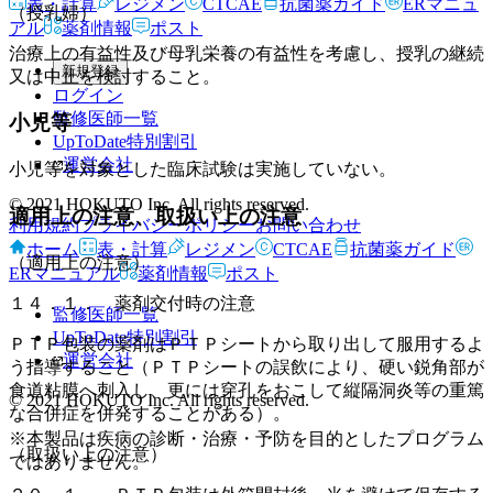
表・計算
レジメン
CTCAE
抗菌薬ガイド
ERマニュ
（授乳婦）
アル
薬剤情報
ポスト
治療上の有益性及び母乳栄養の有益性を考慮し、授乳の継続
新規登録
又は中止を検討すること。
ログイン
監修医師一覧
小児等
UpToDate特別割引
運営会社
小児等を対象とした臨床試験は実施していない。
© 2021 HOKUTO Inc. All rights reserved.
適用上の注意、取扱い上の注意
利用規約
プライバシーポリシー
お問い合わせ
ホーム
表・計算
レジメン
CTCAE
抗菌薬ガイド
（適用上の注意）
ERマニュアル
薬剤情報
ポスト
１４．１． 薬剤交付時の注意
監修医師一覧
UpToDate特別割引
ＰＴＰ包装の薬剤はＰＴＰシートから取り出して服用するよ
運営会社
う指導すること（ＰＴＰシートの誤飲により、硬い鋭角部が
食道粘膜へ刺入し、更には穿孔をおこして縦隔洞炎等の重篤
© 2021 HOKUTO Inc. All rights reserved.
な合併症を併発することがある）。
※本製品は疾病の診断・治療・予防を目的としたプログラム
（取扱い上の注意）
ではありません。