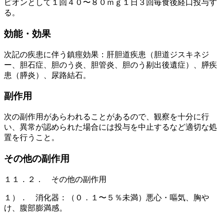
ピオンとして１回４０〜８０ｍｇ１日３回毎食後経口投与す
る。
効能・効果
次記の疾患に伴う鎮痙効果：肝胆道疾患（胆道ジスキネジ
ー、胆石症、胆のう炎、胆管炎、胆のう剔出後遺症）、膵疾
患（膵炎）、尿路結石。
副作用
次の副作用があらわれることがあるので、観察を十分に行
い、異常が認められた場合には投与を中止するなど適切な処
置を行うこと。
その他の副作用
１１．２． その他の副作用
１）． 消化器：（０．１〜５％未満）悪心・嘔気、胸や
け、腹部膨満感。