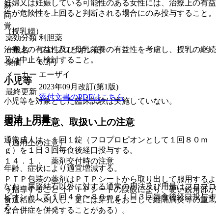
妊婦又は妊娠している可能性のある女性には、治療上の有益
麻
性が危険性を上回ると判断される場合にのみ投与すること。
向
覚
（授乳婦）
薬効分類
利胆薬
治療上の有益性及び母乳栄養の有益性を考慮し、授乳の継続
一般名
フロプロピオン錠
又は中止を検討すること。
薬価
6.3
円
メーカー
エーザイ
小児等
2023年09月改訂(第1版)
最終更新
添付文書のPDFはこちら
小児等を対象とした臨床試験は実施していない。
用法・用量
適用上の注意、取扱い上の注意
通常成人は、１回１錠（フロプロピオンとして１回８０ｍ
（適用上の注意）
ｇ）を１日３回毎食後経口投与する。
１４．１． 薬剤交付時の注意
年齢、症状により適宜増減する。
ＰＴＰ包装の薬剤はＰＴＰシートから取り出して服用するよ
なお、尿路結石以外に対する通常の用法及び用量はフロプロ
う指導すること（ＰＴＰシートの誤飲により、硬い鋭角部が
ピオンとして１回４０〜８０ｍｇ１日３回毎食後経口投与す
食道粘膜へ刺入し、更には穿孔をおこして縦隔洞炎等の重篤
る。
な合併症を併発することがある）。