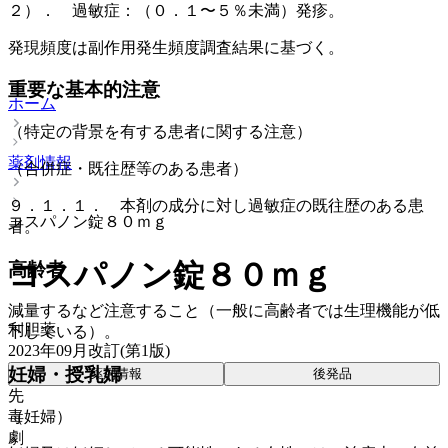
２）． 過敏症：（０．１〜５％未満）発疹。
発現頻度は副作用発生頻度調査結果に基づく。
重要な基本的注意
ホーム
（特定の背景を有する患者に関する注意）
薬剤情報
（合併症・既往歴等のある患者）
９．１．１． 本剤の成分に対し過敏症の既往歴のある患
コスパノン錠８０ｍｇ
者。
コスパノン錠８０ｍｇ
高齢者
減量するなど注意すること（一般に高齢者では生理機能が低
利胆薬
下している）。
2023年09月改訂(第1版)
妊婦・授乳婦
薬剤情報
後発品
先
毒
（妊婦）
劇