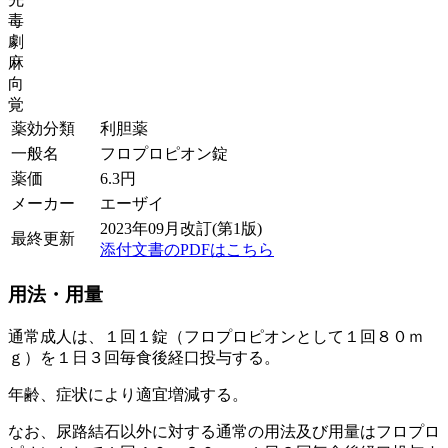
毒
劇
麻
向
覚
薬効分類
利胆薬
一般名
フロプロピオン錠
薬価
6.3
円
メーカー
エーザイ
2023年09月改訂(第1版)
最終更新
添付文書のPDFはこちら
用法・用量
通常成人は、１回１錠（フロプロピオンとして１回８０ｍ
ｇ）を１日３回毎食後経口投与する。
年齢、症状により適宜増減する。
なお、尿路結石以外に対する通常の用法及び用量はフロプロ