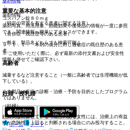
薬剤情報
重要な基本的注意
薬剤情報
コスパノン錠８０ｍｇ
（特定の背景を有する患者に関する注意）
薬剤写真、用法用量、効能効果や後発品の情報が一度に参照
でき、関連情報へ簡単にアクセスができます。
（合併症・既往歴等のある患者）
一般名、製品名どちらでも検索可能！
９．１．１． 本剤の成分に対し過敏症の既往歴のある患
者。
※ ご使用いただく際に、必ず最新の添付文書および安全性
情報も併せてご確認下さい。
高齢者
減量するなど注意すること（一般に高齢者では生理機能が低
下している）。
※本製品は疾病の診断・治療・予防を目的としたプログラム
妊婦・授乳婦
ではありません。
（妊婦）
妊婦又は妊娠している可能性のある女性には、治療上の有益
性が危険性を上回ると判断される場合にのみ投与すること。
ホーム
ノート