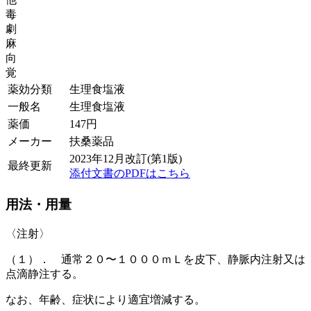
毒
劇
麻
向
覚
薬効分類
生理食塩液
一般名
生理食塩液
薬価
147
円
メーカー
扶桑薬品
2023年12月改訂(第1版)
最終更新
添付文書のPDFはこちら
用法・用量
〈注射〉
（１）． 通常２０〜１０００ｍＬを皮下、静脈内注射又は
点滴静注する。
なお、年齢、症状により適宜増減する。