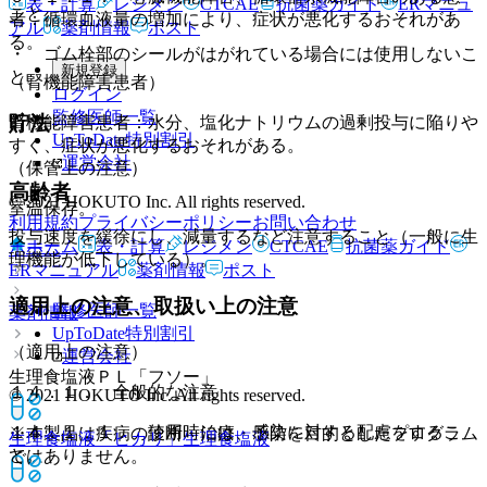
表・計算
レジメン
CTCAE
抗菌薬ガイド
ERマニュ
こと。
者：循環血液量の増加により、症状が悪化するおそれがあ
アル
薬剤情報
ポスト
る。
・ ゴム栓部のシールがはがれている場合には使用しないこ
新規登録
と。
（腎機能障害患者）
ログイン
監修医師一覧
貯法
腎機能障害患者：水分、塩化ナトリウムの過剰投与に陥りや
UpToDate特別割引
すく、症状が悪化するおそれがある。
運営会社
（保管上の注意）
高齢者
© 2021 HOKUTO Inc. All rights reserved.
室温保存。
利用規約
プライバシーポリシー
お問い合わせ
投与速度を緩徐にし、減量するなど注意すること（一般に生
ホーム
表・計算
レジメン
CTCAE
抗菌薬ガイド
ホーム
理機能が低下している）。
ERマニュアル
薬剤情報
ポスト
適用上の注意、取扱い上の注意
監修医師一覧
薬剤情報
UpToDate特別割引
（適用上の注意）
運営会社
生理食塩液ＰＬ「フソー」
１４．１． 全般的な注意
© 2021 HOKUTO Inc. All rights reserved.
１４．１．１． 使用時には、感染に対する配慮をするこ
※本製品は疾病の診断・治療・予防を目的としたプログラム
生理食塩液「ヒカリ」
生理食塩液
と。
ではありません。