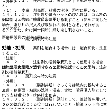
１４．１．１． 使用時には、感染に対する配慮をするこ
〈外用〉
と。
（１）． 皮膚、創傷面、粘膜の洗浄、湿布に用いる。
１４．１．２． 注射針や輸液セットのびん針は、ゴム栓の
（２）． 含嗽、噴霧吸入に用いる。
刻印部（凹部）に垂直にゆっくりと刺すこと（斜めに刺した
場合、削り片の混入及び液漏れの原因となるおそれがあ
〈その他〉
る）、また、針は同一箇所に繰り返し刺さないこと。
医療用器具の洗浄に用いる。
１４．２． 薬剤調製時の注意
効能・効果
１４．２．１． 薬剤を配合する場合には、配合変化に注意
すること。
〈注射〉
１４．２．２． 注射剤の溶解希釈剤として使用する場合
細胞外液欠乏時、ナトリウム欠乏時、クロール欠乏時、注射
は、生理食塩液が適切であることを確認すること。
剤の溶解希釈剤。
１４．３． 薬剤投与時の注意
〈外用〉
１４．３．１． 〈製剤共通〉ゆっくり静脈内に投与するこ
皮膚・創傷面・粘膜の洗浄・湿布、含嗽・噴霧吸入剤として
と。
気管支粘膜洗浄・喀痰排出促進。
１４．３．２． 〈製剤共通〉原則として、連結管を用いた
〈その他〉
タンデム方式による投与は行わないこと（輸液セット内に空