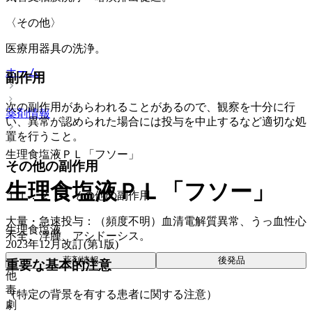
〈その他〉
医療用器具の洗浄。
ホーム
副作用
次の副作用があらわれることがあるので、観察を十分に行
薬剤情報
い、異常が認められた場合には投与を中止するなど適切な処
置を行うこと。
生理食塩液ＰＬ「フソー」
その他の副作用
生理食塩液ＰＬ「フソー」
１１．２． その他の副作用
大量・急速投与：（頻度不明）血清電解質異常、うっ血性心
生理食塩液
不全、浮腫、アシドーシス。
2023年12月改訂(第1版)
薬剤情報
後発品
重要な基本的注意
他
毒
（特定の背景を有する患者に関する注意）
劇