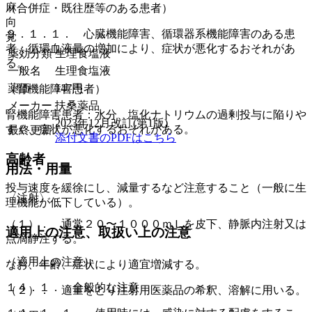
麻
（合併症・既往歴等のある患者）
向
９．１．１． 心臓機能障害、循環器系機能障害のある患
覚
者：循環血液量の増加により、症状が悪化するおそれがあ
薬効分類
生理食塩液
る。
一般名
生理食塩液
薬価
147
円
（腎機能障害患者）
メーカー
扶桑薬品
腎機能障害患者：水分、塩化ナトリウムの過剰投与に陥りや
2023年12月改訂(第1版)
すく、症状が悪化するおそれがある。
最終更新
添付文書のPDFはこちら
高齢者
用法・用量
投与速度を緩徐にし、減量するなど注意すること（一般に生
〈注射〉
理機能が低下している）。
（１）． 通常２０〜１０００ｍＬを皮下、静脈内注射又は
適用上の注意、取扱い上の注意
点滴静注する。
（適用上の注意）
なお、年齢、症状により適宜増減する。
１４．１． 全般的な注意
（２）． 適量をとり注射用医薬品の希釈、溶解に用いる。