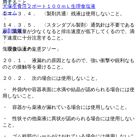
用すること。
大塚生食注２ポート１００ｍＬ
生理食塩液
ホーム
１４．３．４． 〈製剤共通〉残液は使用しないこと。
１４．３．５． 〈スタンダブル製剤〉通気針は不要である
薬剤情報
が、薬液量が少なくなると排出速度が低下してくるので、滴
下速度に十分注意すること。
生理食塩液ＰＬ「フソー」
（取扱い上の注意）
２０．１． 液漏れの原因となるので、強い衝撃や鋭利なも
のとの接触等を避けること。
２０．２． 次の場合には使用しないこと。
・ 外袋内や容器表面に水滴や結晶が認められる場合には使
用しないこと。
・ 容器から薬液が漏れている場合には使用しないこと。
・ 性状その他薬液に異状が認められる場合には使用しない
こと。
・ ゴム栓部のシールがはがれている場合には使用しないこ