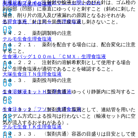
１４．１．２． 注射針や輸液セットのびん針は、ゴム栓の
利用規約
プライバシーポリシー
お問い合わせ
大塚生食注
生理食塩液
刻印部（凹部）に垂直にゆっくりと刺すこと（斜めに刺した
場合、削り片の混入及び液漏れの原因となるおそれがあ
生理食塩液「ＶＴＲＳ」
生理食塩液
る）、また、針は同一箇所に繰り返し刺さないこと。
１４．２． 薬剤調製時の注意
テルモ生食
生理食塩液
１４．２．１． 薬剤を配合する場合には、配合変化に注意
すること。
生食液バッグ１００ｍＬ「ＣＭＸ」
生理食塩液
１４．２．２． 注射剤の溶解希釈剤として使用する場合
は、生理食塩液が適切であることを確認すること。
大塚生食注ＴＮ
生理食塩液
１４．３． 薬剤投与時の注意
１４．３．１． 〈製剤共通〉ゆっくり静脈内に投与するこ
生食溶解液キットＨ
生理食塩液
と。
生食注キット「フソー」
生理食塩液
１４．３．２． 〈製剤共通〉原則として、連結管を用いた
タンデム方式による投与は行わないこと（輸液セット内に空
気が流入するおそれがある）。
テルモ生食ＴＫ
生理食塩液
１４．３．３． 〈製剤共通〉容器の目盛りは目安として使