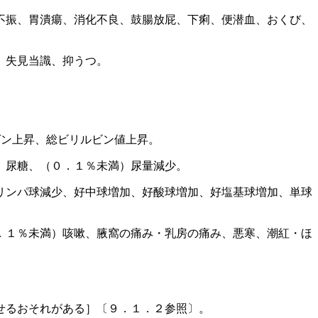
不振、胃潰瘍、消化不良、鼓腸放屁、下痢、便潜血、おくび、
、失見当識、抑うつ。
ゲン上昇、総ビリルビン値上昇。
、尿糖、（０．１％未満）尿量減少。
リンパ球減少、好中球増加、好酸球増加、好塩基球増加、単球
．１％未満）咳嗽、腋窩の痛み・乳房の痛み、悪寒、潮紅・ほ
せるおそれがある］〔９．１．２参照〕。