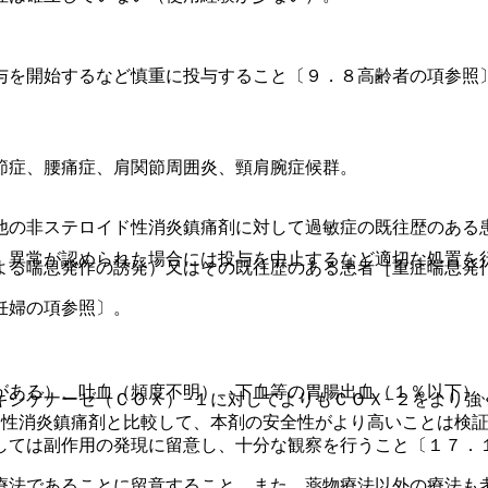
。
。
与を開始するなど慎重に投与すること〔９．８高齢者の項参照
。
。
節症、腰痛症、肩関節周囲炎、頸肩腕症候群。
他の非ステロイド性消炎鎮痛剤に対して過敏症の既往歴のある
、異常が認められた場合には投与を中止するなど適切な処置を
よる喘息発作の誘発）又はその既往歴のある患者［重症喘息発
妊婦の項参照〕。
がある）、吐血（頻度不明）、下血等の胃腸出血（１％以下）
キシゲナーゼ（ＣＯＸ）−１に対してよりもＣＯＸ−２をより強
ド性消炎鎮痛剤と比較して、本剤の安全性がより高いことは検
しては副作用の発現に留意し、十分な観察を行うこと〔１７．
療法であることに留意すること。また、薬物療法以外の療法も