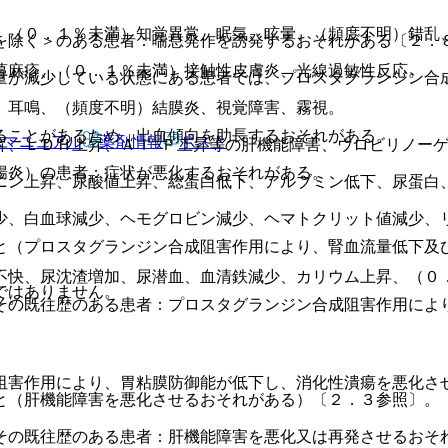
、（０．１％未満）知覚異常、眠気、眩暈、（頻度不明）錯乱
を除く＞のある患者：喘息発作を誘発するおそれがある〔２．
蕁麻疹、（０．１％未満）接触性皮膚炎、光線過敏性反応。
量が減少している状態にある患者では、プロスタグランジン合
、耳鳴、（頻度不明）結膜炎、視覚障害、霧視。
ることがあるため、出血傾向を助長するおそれがある。
Rマニュアル
薬剤情報
ポスト
昇、ＬＤＨ上昇、Ａｌ−Ｐ上昇等の肝機能障害、ウロビリノー
腸炎）の患者：症状が悪化するおそれがある。
ニン上昇、尿酸値上昇、総蛋白低下、アルブミン低下、尿蛋白
少、白血球減少、ヘモグロビン減少、ヘマトクリット値減少、
と（プロスタグランジン合成阻害作用により、腎血流量低下及
不快、尿沈渣増加、尿潜血、血清鉄減少、カリウム上昇、（０
ではありません。
）。
その既往歴のある患者：プロスタグランジン合成阻害作用によ
阻害作用により、胃粘膜防御能が低下し、消化性潰瘍を悪化さ
と（肝機能障害を悪化させるおそれがある）〔２．３参照〕。
その既往歴のある患者：肝機能障害を悪化又は再発させるおそ