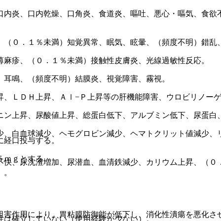
口内炎、口内乾燥、口角炎、食道炎、嘔吐、悪心・嘔気、食欲
、（０．１％未満）知覚異常、眠気、眩暈、（頻度不明）錯乱
蕁麻疹、（０．１％未満）接触性皮膚炎、光線過敏性反応。
、耳鳴、（頻度不明）結膜炎、視覚障害、霧視。
昇、ＬＤＨ上昇、Ａｌ−Ｐ上昇等の肝機能障害、ウロビリノー
ニン上昇、尿酸値上昇、総蛋白低下、アルブミン低下、尿蛋白
少、白血球減少、ヘモグロビン減少、ヘマトクリット値減少、
に経口投与する。
５ｍｇとする。
不快、尿沈渣増加、尿潜血、血清鉄減少、カリウム上昇、（０
）。
阻害作用により、胃粘膜防御能が低下し、消化性潰瘍を悪化さ
性は確立していない（使用経験が少ない）。