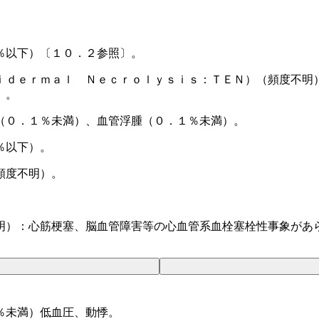
％以下）〔１０．２参照〕。
ｉｄｅｒｍａｌ Ｎｅｃｒｏｌｙｓｉｓ：ＴＥＮ）（頻度不明
）。
（０．１％未満）、血管浮腫（０．１％未満）。
％以下）。
頻度不明）。
明）：心筋梗塞、脳血管障害等の心血管系血栓塞栓性事象があ
％未満）低血圧、動悸。