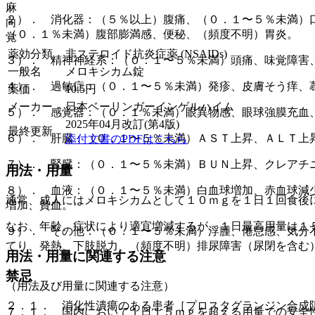
麻
２）． 消化器：（５％以上）腹痛、（０．１〜５％未満）
向
（０．１％未満）腹部膨満感、便秘、（頻度不明）胃炎。
覚
薬効分類
非ステロイド抗炎症薬 (NSAIDs)
３）． 精神神経系：（０．１〜５％未満）頭痛、味覚障害
一般名
メロキシカム錠
４）． 過敏症：（０．１〜５％未満）発疹、皮膚そう痒、
薬価
10.5
円
メーカー
日本ベーリンガーインゲルハイム
５）． 感覚器：（０．１％未満）眼異物感、眼球強膜充血
2025年04月改訂(第4版)
最終更新
６）． 肝臓：（０．１〜５％未満）ＡＳＴ上昇、ＡＬＴ上
添付文書のPDFはこちら
７）． 腎臓：（０．１〜５％未満）ＢＵＮ上昇、クレアチ
用法・用量
８）． 血液：（０．１〜５％未満）白血球増加、赤血球減
通常、成人にはメロキシカムとして１０ｍｇを１日１回食後
増加、貧血。
なお、年齢、症状により適宜増減するが、１日最高用量は１
９）． その他：（０．１〜５％未満）浮腫、倦怠感、気分
てり、発熱、下肢脱力、（頻度不明）排尿障害（尿閉を含む
用法・用量に関連する注意
禁忌
（用法及び用量に関連する注意）
２．１． 消化性潰瘍のある患者［プロスタグランジン合成
７．１． 国内において１日１５ｍｇを超える用量での安全