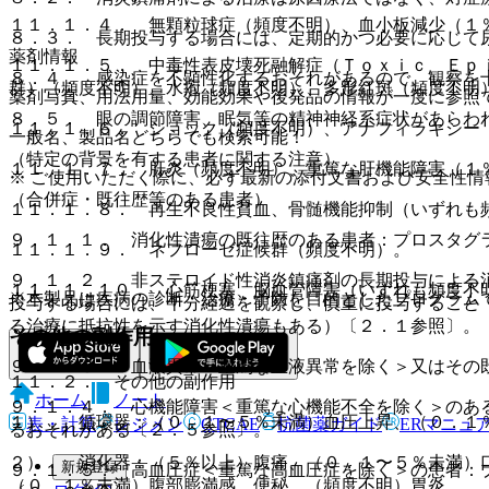
１１．１．４． 無顆粒球症（頻度不明）、血小板減少（１
８．３． 長期投与する場合には、定期的かつ必要に応じて
薬剤情報
１１．１．５． 中毒性表皮壊死融解症（Ｔｏｘｉｃ Ｅｐ
８．４． 感染症を不顕性化するおそれがあるので、観察を
群）（頻度不明）、水疱（頻度不明）、多形紅斑（頻度不明
薬剤写真、用法用量、効能効果や後発品の情報が一度に参照
８．５． 眼の調節障害、眠気等の精神神経系症状があらわ
１１．１．６． ショック（頻度不明）、アナフィラキシー
一般名、製品名どちらでも検索可能！
（特定の背景を有する患者に関する注意）
１１．１．７． 肝炎（頻度不明）、重篤な肝機能障害（１
※ ご使用いただく際に、必ず最新の添付文書および安全性情
（合併症・既往歴等のある患者）
１１．１．８． 再生不良性貧血、骨髄機能抑制（いずれも
９．１．１． 消化性潰瘍の既往歴のある患者：プロスタグ
１１．１．９． ネフローゼ症候群（頻度不明）。
９．１．２． 非ステロイド性消炎鎮痛剤の長期投与による
１１．１．１０． 心筋梗塞、脳血管障害（いずれも頻度不
※本製品は疾病の診断・治療・予防を目的としたプログラム
投与する場合には、十分経過を観察し、慎重に投与すること
る治療に抵抗性を示す消化性潰瘍もある）〔２．１参照〕。
その他の副作用
９．１．３． 血液異常＜重篤な血液異常を除く＞又はその
１１．２． その他の副作用
ホーム
ノート
９．１．４． 心機能障害＜重篤な心機能不全を除く＞のあ
１）． 循環器：（０．１〜５％未満）血圧上昇、（０．１
表・計算
レジメン
CTCAE
抗菌薬ガイド
ERマニュ
るおそれがある〔２．５参照〕。
２）． 消化器：（５％以上）腹痛、（０．１〜５％未満）
新規登録
９．１．５． 高血圧症＜重篤な高血圧症を除く＞の患者：
（０．１％未満）腹部膨満感、便秘、（頻度不明）胃炎。