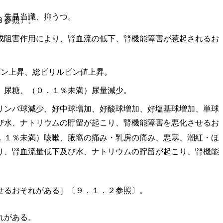
、失見当識、抑うつ。
８参照〕。
成阻害作用により、腎血流の低下、腎機能障害が惹起されるお
ゲン上昇、総ビリルビン値上昇。
、尿糖、（０．１％未満）尿量減少。
リンパ球減少、好中球増加、好酸球増加、好塩基球増加、単球
び水、ナトリウムの貯留が起こり、腎機能障害を悪化させるお
．１％未満）咳嗽、腋窩の痛み・乳房の痛み、悪寒、潮紅・ほ
り、腎血流量低下及び水、ナトリウムの貯留が起こり、腎機能
せるおそれがある］〔９．１．２参照〕。
れがある。