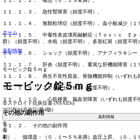
１１．１．２． 喘息（０．１％未満）。
１１．１．３． 急性腎障害（頻度不明）。
１１．１．４． 無顆粒球症（頻度不明）、血小板減少（１
ホーム
１１．１．５． 中毒性表皮壊死融解症（Ｔｏｘｉｃ Ｅｐ
群）（頻度不明）、水疱（頻度不明）、多形紅斑（頻度不明
薬剤情報
１１．１．６． ショック（頻度不明）、アナフィラキシー
１１．１．７． 肝炎（頻度不明）、重篤な肝機能障害（１
モービック錠５ｍｇ
１１．１．８． 再生不良性貧血、骨髄機能抑制（いずれも
モービック錠５ｍｇ
１１．１．９． ネフローゼ症候群（頻度不明）。
１１．１．１０． 心筋梗塞、脳血管障害（いずれも頻度不
非ステロイド抗炎症薬 (NSAIDs)
2025年04月改訂(第4版)
その他の副作用
薬剤情報
先
１１．２． その他の副作用
毒
劇
１）． 循環器：（０．１〜５％未満）血圧上昇、（０．１