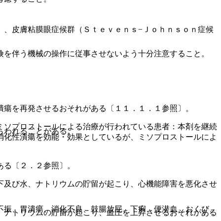
）、皮膚粘膜眼症候群（Ｓｔｅｖｅｎｓ−Ｊｏｈｎｓｏｎ症候
険を伴う機械の操作に従事させないよう十分注意すること。
潰瘍を再発させるおそれがある〔１１．１．１参照〕。
ミソプロストールによる治療が行われている患者：本剤を継続
らわれることがある。
消化性潰瘍を効能・効果としているが、ミソプロストールによ
ある〔２．２参照〕。
下及び水、ナトリウムの貯留が起こり、心機能障害を悪化させ
不振、胃潰瘍、消化不良、鼓腸放屁、下痢、便潜血、おくび、
、ナトリウムの貯留が起こり、血圧を上昇させるおそれがある