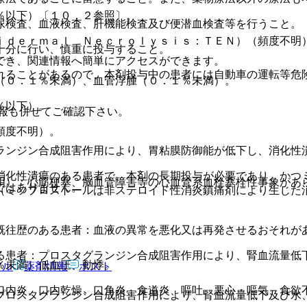
％以下）〔１０．２参照〕。
尿検査、血液検査、肝機能検査及び便潜血検査等を行うこと。
ｉｄｅｒｍａｌ Ｎｅｃｒｏｌｙｓｉｓ：ＴＥＮ）（頻度不明
十分に行い、慎重に投与すること。
）。
でき、関連情報へ簡単にアクセスができます。
れることがあるので、本剤投与中の患者には自動車の運転等危
（０．１％未満）、血管浮腫（０．１％未満）。
％以下）。
報も併せてご確認下さい。
頻度不明）。
ランジン合成阻害作用により、胃粘膜防御能が低下し、消化性
消化性潰瘍のある患者で、本剤の長期投与が必要であり、かつ
明）：心筋梗塞、脳血管障害等の心血管系血栓塞栓性事象があ
ではありません。
（ミソプロストールは非ステロイド性消炎鎮痛剤により生じた
既往歴のある患者：血液の異常を悪化又は再発させるおそれが
る患者：プロスタグランジン合成阻害作用により、腎血流量低
％未満）低血圧、動悸。
アル
薬剤情報
ポスト
口内炎、口内乾燥、口角炎、食道炎、嘔吐、悪心・嘔気、食欲
プロスタグランジン合成阻害作用により、腎血流量低下及び水