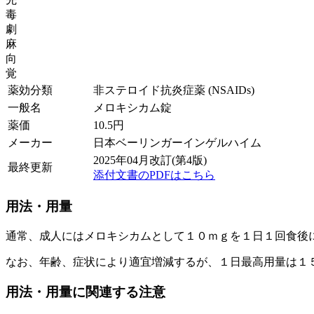
毒
劇
麻
向
覚
薬効分類
非ステロイド抗炎症薬 (NSAIDs)
一般名
メロキシカム錠
薬価
10.5
円
メーカー
日本ベーリンガーインゲルハイム
2025年04月改訂(第4版)
最終更新
添付文書のPDFはこちら
用法・用量
通常、成人にはメロキシカムとして１０ｍｇを１日１回食後
なお、年齢、症状により適宜増減するが、１日最高用量は１
用法・用量に関連する注意