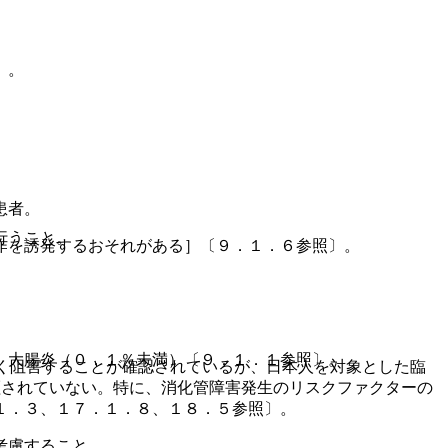
〕。
患者。
行うこと。
作を誘発するおそれがある］〔９．１．６参照〕。
、大腸炎（０．１％未満）〔９．１．１参照〕。
く阻害することが確認されているが、日本人を対象とした臨
証されていない。特に、消化管障害発生のリスクファクターの
１．３、１７．１．８、１８．５参照〕。
考慮すること。