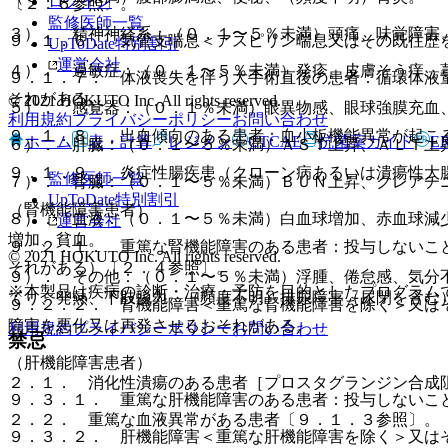
ログイン
〔２．６参照〕。
監修医師一覧
３）． 精神神経系：（０．１〜５％未満）頭痛、味覚障害
９．１．６． 気管支喘息＜アスピリン喘息又はその既往歴
UpToDate特別割引
運営会社
４）． 過敏症：（０．１〜５％未満）発疹、皮膚そう痒、
９．１．７． 体液喪失を伴う大手術直後の患者：循環体液
それがある。
© 2021 HOKUTO Inc. All rights reserved.
５）． 感覚器：（０．１％未満）眼異物感、眼球強膜充血
利用規約
プライバシーポリシー
お問い合わせ
９．１．８． 出血傾向のある患者：血小板機能異常が起こ
ホーム
表・計算
レジメン
CTCAE
抗菌薬ガイド
E
６）． 肝臓：（０．１〜５％未満）ＡＳＴ上昇、ＡＬＴ上
９．１．９． 炎症性腸疾患（クローン病あるいは潰瘍性大
監修医師一覧
７）． 腎臓：（０．１〜５％未満）ＢＵＮ上昇、クレアチ
UpToDate特別割引
（腎機能障害患者）
８）． 血液：（０．１〜５％未満）白血球増加、赤血球減
運営会社
増加、貧血。
９．２．１． 重篤な腎機能障害のある患者：投与しないこ
© 2021 HOKUTO Inc. All rights reserved.
それがある）〔２．４参照〕。
９）． その他：（０．１〜５％未満）浮腫、倦怠感、気分
※本製品は疾病の診断・治療・予防を目的としたプログラム
てり、発熱、下肢脱力、（頻度不明）排尿障害（尿閉を含む
９．２．２． 腎機能障害＜重篤な腎機能障害を除く＞又は
障害を悪化又は再発させるおそれがある。
利用規約
プライバシーポリシー
お問い合わせ
禁忌
（肝機能障害患者）
２．１． 消化性潰瘍のある患者［プロスタグランジン合成
９．３．１． 重篤な肝機能障害のある患者：投与しないこ
２．２． 重篤な血液異常がある患者〔９．１．３参照〕。
９．３．２． 肝機能障害＜重篤な肝機能障害を除く＞又は