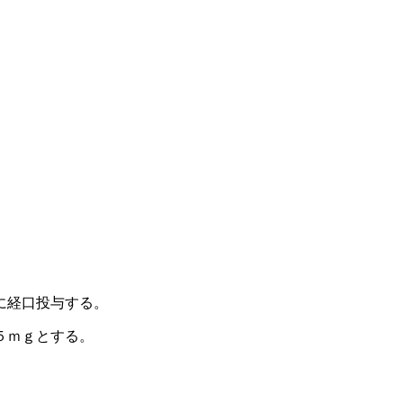
に経口投与する。
５ｍｇとする。