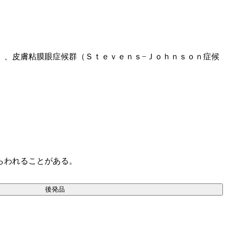
）、皮膚粘膜眼症候群（Ｓｔｅｖｅｎｓ−Ｊｏｈｎｓｏｎ症候
らわれることがある。
後発品