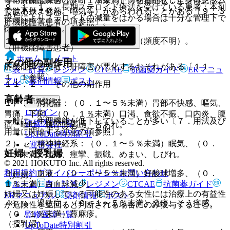
等の肝機能障害（０．１％未満）（初期症状：全身倦怠感、
９．１．１． 長期ステロイド療法を受けている患者：本剤
ではありません。
食欲不振、発熱、嘔気等）があらわれることがある〔９．３
投与によりステロイドの減量をはかる場合は十分な管理下で
肝機能障害患者の項参照〕。
徐々に行うこと。
１１．１．２． ネフローゼ症候群（頻度不明）。
（肝機能障害患者）
ホーム
ノート
その他の副作用
肝機能障害患者：肝障害が悪化するおそれがある〔１１．
表・計算
レジメン
CTCAE
抗菌薬ガイド
ERマニュ
１．１参照〕。
アル
薬剤情報
ポスト
１１．２． その他の副作用
高齢者
新規登録
１）． 消化器：（０．１〜５％未満）胃部不快感、嘔気、
ログイン
胃痛、下痢、（０．１％未満）口渇、食欲不振、口内炎、腹
一般に、生理機能が低下していることが多い〔７．用法及び
監修医師一覧
痛、嘔吐、腹部膨満感、舌あれ。
用量に関連する注意の項参照〕。
UpToDate特別割引
２）． 精神神経系：（０．１〜５％未満）眠気、（０．
運営会社
妊婦・授乳婦
１％未満）頭痛、痙攣、振戦、めまい、しびれ。
© 2021 HOKUTO Inc. All rights reserved.
利用規約
プライバシーポリシー
お問い合わせ
３）． 血液：（０．１〜５％未満）好酸球増多、（０．
（妊婦）
ホーム
表・計算
レジメン
CTCAE
抗菌薬ガイド
１％未満）白血球減少。
妊婦又は妊娠している可能性のある女性には治療上の有益性
ERマニュアル
薬剤情報
ポスト
４）． 過敏症：（０．１〜５％未満）発疹、そう痒感、
が危険性を上回ると判断される場合にのみ投与すること。
（０．１％未満）蕁麻疹。
監修医師一覧
（授乳婦）
UpToDate特別割引