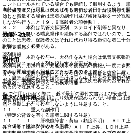
コントロールされている場合でも継続して服用するよう、患
高齢者では、低用量（例えば１５０ｍｇ／日）から投与を開
者、保護者又はそれに代わり得る適切な者に十分説明してお
始し、増量する場合は患者の副作用及び臨床症状を十分観察
くこと。
しながら行うこと〔９．８高齢者の項参照〕。
８．２． 本剤は気管支拡張剤、ステロイド剤等と異なり、
既に起こっている喘息発作を緩解する薬剤ではないので、こ
効能・効果
のことは患者、保護者又はそれに代わり得る適切な者に十分
説明しておく必要がある。
気管支喘息。
薬剤情報
８．３． 本剤を投与中、大発作をみた場合は気管支拡張剤
副作用
あるいはステロイド剤を投与する必要がある。
薬剤写真、用法用量、効能効果や後発品の情報が一度に参照
でき、関連情報へ簡単にアクセスができます。
次の副作用があらわれることがあるので、観察を十分に行
８．４． 本剤の使用によりステロイド維持量を減量し得た
い、異常が認められた場合には投与を中止するなど適切な処
患者で、本剤の投与を中止する場合は原疾患再発のおそれが
一般名、製品名どちらでも検索可能！
置を行うこと。
あるので注意すること。
※ ご使用いただく際に、必ず最新の添付文書および安全性
重大な副作用
８．５． 本剤の使用により効果が認められない場合には漫
情報も併せてご確認下さい。
然と長期にわたり投与しないように注意すること。
１１．１． 重大な副作用
（特定の背景を有する患者に関する注意）
１１．１．１． 肝機能障害：黄疸（頻度不明）、ＡＬＴ上
（合併症・既往歴等のある患者）
昇、ＡＳＴ上昇、γ−ＧＴＰ上昇、Ａｌ−Ｐ上昇、ＬＤＨ上昇
※本製品は疾病の診断・治療・予防を目的としたプログラム