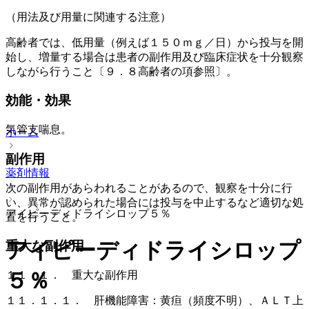
（用法及び用量に関連する注意）
高齢者では、低用量（例えば１５０ｍｇ／日）から投与を開
始し、増量する場合は患者の副作用及び臨床症状を十分観察
しながら行うこと〔９．８高齢者の項参照〕。
効能・効果
気管支喘息。
ホーム
副作用
薬剤情報
次の副作用があらわれることがあるので、観察を十分に行
い、異常が認められた場合には投与を中止するなど適切な処
アイピーディドライシロップ５％
置を行うこと。
アイピーディドライシロップ
重大な副作用
５％
１１．１． 重大な副作用
１１．１．１． 肝機能障害：黄疸（頻度不明）、ＡＬＴ上