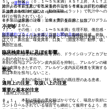
５）． 肝臓：（０．１〜５％未満）ＡＳＴ上昇、ＡＬＴ上
運営会社
治療上の有益性及び母乳栄養の有益性を考慮し、授乳の継続
昇、γ−ＧＴＰ上昇、ＬＤＨ上昇、（０．１％未満）ビリルビ
又は中止を検討すること（動物実験（ラット）で乳汁中への
© 2021 HOKUTO Inc. All rights reserved.
ン上昇、Ａｌ−Ｐ上昇。
移行が報告されている）。
※本製品は疾病の診断・治療・予防を目的としたプログラム
６）． 泌尿器：（０．１％未満）蛋白尿、頻尿。
ではありません。
小児等
７）． その他：（０．１〜５％未満）生理不順、倦怠感・
利用規約
プライバシーポリシー
お問い合わせ
脱力感、（０．１％未満）浮腫、耳鳴、眼瞼乾燥感、発熱、
低出生体重児又は新生児を対象とした臨床試験は実施してい
ほてり、鼻出血、味覚異常、口臭、（頻度不明）動悸、咳、
ない。
胸部圧迫感。
臨床検査結果に及ぼす影響
発現頻度には使用成績調査を含め、ドライシロップとカプセ
ル剤の合計から算出。
本剤の投与はアレルゲン皮内反応を抑制し、アレルゲンの確
認に支障をきたすので、アレルゲン皮内反応検査を実施する
禁忌
前は本剤を投与しないこと。
２．１． 本剤の成分に対し過敏症の既往歴のある患者。
適用上の注意、取扱い上の注意
重要な基本的注意
（適用上の注意）
８．１． 本剤は喘息の悪化時ばかりでなく、喘息が良好に
１４．１． 薬剤調製時の注意
コントロールされている場合でも継続して服用するよう、患