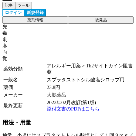
記事
ツール
ログイン
新規登録
薬剤情報
後発品
先
毒
劇
麻
向
覚
アレルギー用薬 > Th2サイトカイン阻害
薬効分類
薬
一般名
スプラタストトシル酸塩シロップ用
薬価
23.8
円
メーカー
大鵬薬品
2022年02月改訂(第1版)
最終更新
添付文書のPDFはこちら
用法・用量
通常、小児にはスプラタストトシル酸塩として１回３ｍｇ／