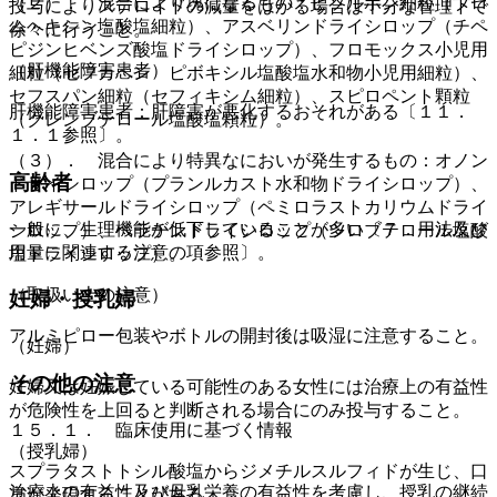
（２）． 混合により塊になるもの：ビソルボン細粒（ブロ
投与によりステロイドの減量をはかる場合は十分な管理下で
ムヘキシン塩酸塩細粒）、アスベリンドライシロップ（チペ
徐々に行うこと。
ピジンヒベンズ酸塩ドライシロップ）、フロモックス小児用
（肝機能障害患者）
細粒（セフカペン ピボキシル塩酸塩水和物小児用細粒）、
セフスパン細粒（セフィキシム細粒）、スピロペント顆粒
肝機能障害患者：肝障害が悪化するおそれがある〔１１．
（クレンブテロール塩酸塩顆粒）。
１．１参照〕。
（３）． 混合により特異なにおいが発生するもの：オノン
高齢者
ドライシロップ（プランルカスト水和物ドライシロップ）、
アレギサールドライシロップ（ペミロラストカリウムドライ
一般に、生理機能が低下していることが多い〔７．用法及び
シロップ）、ベラチンドライシロップ（ツロブテロール塩酸
用量に関連する注意の項参照〕。
塩ドライシロップ）。
（取扱い上の注意）
妊婦・授乳婦
アルミピロー包装やボトルの開封後は吸湿に注意すること。
（妊婦）
その他の注意
妊婦又は妊娠している可能性のある女性には治療上の有益性
が危険性を上回ると判断される場合にのみ投与すること。
１５．１． 臨床使用に基づく情報
（授乳婦）
スプラタストトシル酸塩からジメチルスルフィドが生じ、口
治療上の有益性及び母乳栄養の有益性を考慮し、授乳の継続
臭が発現することがある。