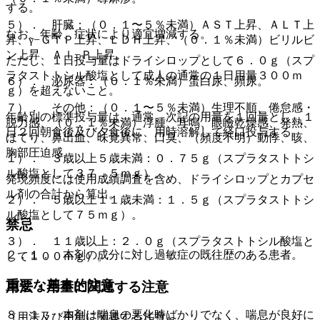
する。
５）． 肝臓：（０．１〜５％未満）ＡＳＴ上昇、ＡＬＴ上
なお、年齢、症状により適宜増減する。
昇、γ−ＧＴＰ上昇、ＬＤＨ上昇、（０．１％未満）ビリルビ
ン上昇、Ａｌ−Ｐ上昇。
ただし、１日投与量はドライシロップとして６．０ｇ（スプ
ラタストトシル酸塩として成人の通常の１日用量３００ｍ
６）． 泌尿器：（０．１％未満）蛋白尿、頻尿。
ｇ）を超えないこと。
７）． その他：（０．１〜５％未満）生理不順、倦怠感・
年齢別の標準投与量は、通常、次記の用量を１回量とし、１
脱力感、（０．１％未満）浮腫、耳鳴、眼瞼乾燥感、発熱、
日２回朝食後及び夕食後に、用時溶解して経口投与する。
ほてり、鼻出血、味覚異常、口臭、（頻度不明）動悸、咳、
胸部圧迫感。
１）． ３歳以上５歳未満：０．７５ｇ（スプラタストトシ
ル酸塩として３７．５ｍｇ）。
発現頻度には使用成績調査を含め、ドライシロップとカプセ
ル剤の合計から算出。
２）． ５歳以上１１歳未満：１．５ｇ（スプラタストトシ
ル酸塩として７５ｍｇ）。
禁忌
３）． １１歳以上：２．０ｇ（スプラタストトシル酸塩と
２．１． 本剤の成分に対し過敏症の既往歴のある患者。
して１００ｍｇ）。
重要な基本的注意
用法・用量に関連する注意
８．１． 本剤は喘息の悪化時ばかりでなく、喘息が良好に
（用法及び用量に関連する注意）