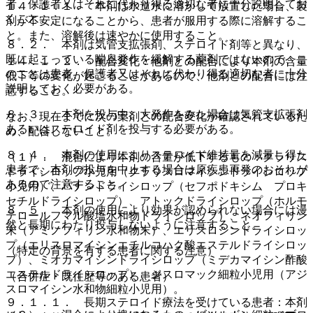
者、保護者又はそれに代わり得る適切な者に十分説明してお
１４．１．１． 本剤は水道水に溶かして放置した場合、製
くこと。
剤が不安定になることから、患者が服用する際に溶解するこ
と。また、溶解後は速やかに使用すること。
８．２． 本剤は気管支拡張剤、ステロイド剤等と異なり、
既に起こっている喘息発作を緩解する薬剤ではないので、こ
１４．１．２． 配合変化：他剤との配合により本剤の含量
のことは患者、保護者又はそれに代わり得る適切な者に十分
低下等の変化が起こることがあるので、他剤との配合には注
説明しておく必要がある。
意すること。
８．３． 本剤を投与中、大発作をみた場合は気管支拡張剤
なお、現在までに次の薬剤との配合変化が確認されているた
あるいはステロイド剤を投与する必要がある。
め、配合しないこと。
８．４． 本剤の使用によりステロイド維持量を減量し得た
（１）． 混合により本剤の含量が低下するもの：クラリス
患者で、本剤の投与を中止する場合は原疾患再発のおそれが
ドライシロップ小児用（クラリスロマイシンドライシロップ
あるので注意すること。
小児用）、バナンドライシロップ（セフポドキシム プロキ
セチルドライシロップ）、アトックドライシロップ（ホルモ
８．５． 本剤の使用により効果が認められない場合には漫
テロールフマル酸塩水和物ドライシロップ）、ネオフィリン
然と長期にわたり投与しないように注意すること。
末（アミノフィリン水和物末）、エリスロシンドライシロッ
プ（エリスロマイシンエチルコハク酸エステルドライシロッ
（特定の背景を有する患者に関する注意）
プ）、ミオカマイシンドライシロップ（ミデカマイシン酢酸
エステルドライシロップ）、ジスロマック細粒小児用（アジ
（合併症・既往歴等のある患者）
スロマイシン水和物細粒小児用）。
９．１．１． 長期ステロイド療法を受けている患者：本剤