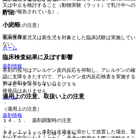
又は中止を検討すること（動物実験（ラット）で乳汁中への
移行が報告されている）。
貯法
小児等
（保管上の注意）
室温保存。
低出生体重児又は新生児を対象とした臨床試験は実施してい
ない。
ホーム
臨床検査結果に及ぼす影響
薬剤情報
本剤の投与はアレルゲン皮内反応を抑制し、アレルゲンの確
認に支障をきたすので、アレルゲン皮内反応検査を実施する
前は本剤を投与しないこと。
アイピーディドライシロップ５％
後発品はありません
適用上の注意、取扱い上の注意
ホーム
（適用上の注意）
薬剤情報
１４．１． 薬剤調製時の注意
１４．１．１． 本剤は水道水に溶かして放置した場合、製
アイピーディドライシロップ５％