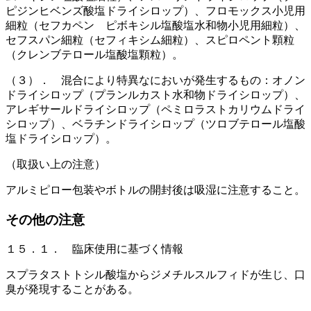
ピジンヒベンズ酸塩ドライシロップ）、フロモックス小児用
細粒（セフカペン ピボキシル塩酸塩水和物小児用細粒）、
セフスパン細粒（セフィキシム細粒）、スピロペント顆粒
（クレンブテロール塩酸塩顆粒）。
（３）． 混合により特異なにおいが発生するもの：オノン
ドライシロップ（プランルカスト水和物ドライシロップ）、
アレギサールドライシロップ（ペミロラストカリウムドライ
シロップ）、ベラチンドライシロップ（ツロブテロール塩酸
塩ドライシロップ）。
（取扱い上の注意）
アルミピロー包装やボトルの開封後は吸湿に注意すること。
その他の注意
１５．１． 臨床使用に基づく情報
スプラタストトシル酸塩からジメチルスルフィドが生じ、口
臭が発現することがある。