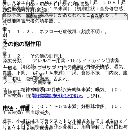
昇、ＡＳＴ上昇、γ−ＧＴＰ上昇、Ａｌ−Ｐ上昇、ＬＤＨ上昇
アレルギー用薬 > Th2サイトカイン阻害薬
等の肝機能障害（０．１％未満）（初期症状：全身倦怠感、
2022年02月改訂(第1版)
食欲不振、発熱、嘔気等）があらわれることがある〔９．３
薬剤情報
後発品
肝機能障害患者の項参照〕。
先
毒
１１．１．２． ネフローゼ症候群（頻度不明）。
劇
麻
その他の副作用
向
覚
１１．２． その他の副作用
薬効分類
アレルギー用薬 > Th2サイトカイン阻害薬
１）． 消化器：（０．１〜５％未満）胃部不快感、嘔気、
一般名
スプラタストトシル酸塩シロップ用
胃痛、下痢、（０．１％未満）口渇、食欲不振、口内炎、腹
薬価
23.8
円
痛、嘔吐、腹部膨満感、舌あれ。
メーカー
大鵬薬品
2022年02月改訂(第1版)
２）． 精神神経系：（０．１〜５％未満）眠気、（０．
最終更新
添付文書のPDFはこちら
１％未満）頭痛、痙攣、振戦、めまい、しびれ。
３）． 血液：（０．１〜５％未満）好酸球増多、（０．
用法・用量
１％未満）白血球減少。
通常、小児にはスプラタストトシル酸塩として１回３ｍｇ／
４）． 過敏症：（０．１〜５％未満）発疹、そう痒感、
ｋｇを１日２回朝食後及び夕食後に、用時溶解して経口投与
（０．１％未満）蕁麻疹。