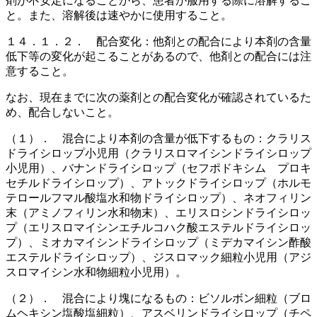
剤が不安定になることから、患者が服用する際に溶解するこ
と。また、溶解後は速やかに使用すること。
１４．１．２． 配合変化：他剤との配合により本剤の含量
低下等の変化が起こることがあるので、他剤との配合には注
意すること。
なお、現在までに次の薬剤との配合変化が確認されているた
め、配合しないこと。
（１）． 混合により本剤の含量が低下するもの：クラリス
ドライシロップ小児用（クラリスロマイシンドライシロップ
小児用）、バナンドライシロップ（セフポドキシム プロキ
セチルドライシロップ）、アトックドライシロップ（ホルモ
テロールフマル酸塩水和物ドライシロップ）、ネオフィリン
末（アミノフィリン水和物末）、エリスロシンドライシロッ
プ（エリスロマイシンエチルコハク酸エステルドライシロッ
プ）、ミオカマイシンドライシロップ（ミデカマイシン酢酸
エステルドライシロップ）、ジスロマック細粒小児用（アジ
スロマイシン水和物細粒小児用）。
（２）． 混合により塊になるもの：ビソルボン細粒（ブロ
ムヘキシン塩酸塩細粒）、アスベリンドライシロップ（チペ