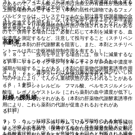
３）． ルフィナミド［ルフィナミドの血中濃度が低下する
があるので、コール酸との併用は治療上の有益性が危険性を
可能性がある（機序は不明である）］。
上回る場合のみとすること（本剤の活性代謝物であるフェノ
バルビタールは、コレステロールから胆汁異常代謝産物の合
４）． スチリペントール［本剤の血中濃度上昇や薬理学的
成を促進する作用を有していると考えられることから、原疾
相互作用により中枢神経抑制作用が増強されるおそれがある
患を悪化させるおそれがある）］。
ので、併用する場合には、必要に応じて本剤を減量する、血
中濃度を測定するなど、注意して投与すること（スチリペン
高齢者
トールは本剤の肝代謝酵素を阻害し、また、本剤とスチリペ
ントールは共に中枢神経抑制作用を有する）］。
９．８．１． 投与を中止する場合には、徐々に減量するな
ど慎重に行うこと（呼吸抑制を起こすことがある）。
５）． ドキシサイクリン［ドキシサイクリンの血中濃度半
減期が短縮することがある（本剤の肝薬物代謝酵素誘導作用
９．８．２． 連用中における投与量の急激な減少ないし投
により、ドキシサイクリンの代謝が促進される）］。
与の中止により、てんかん重積状態があらわれることがある
〔８．１参照〕。
６）． エンシトレルビル フマル酸、ベルモスジルメシル
酸塩、レボノルゲストレル［これら薬剤の血中濃度が低下し
妊婦・授乳婦
作用が減弱するおそれがある（本剤の肝薬物代謝酵素誘導作
用により、これら薬剤の代謝が促進されるおそれがあ
（妊婦）
る）］。
９．５．１． 妊婦又は妊娠している可能性のある女性に
７）． ワルファリンカリウム［ワルファリンの作用を減弱
は、治療上の有益性（母体のてんかん発作頻発を防ぎ、胎児
することがあるので、併用する場合には血液凝固能の変動に
を低酸素状態から守る）が危険性を上回ると判断される場合
十分注意しながら投与すること（本剤がワルファリンの肝薬