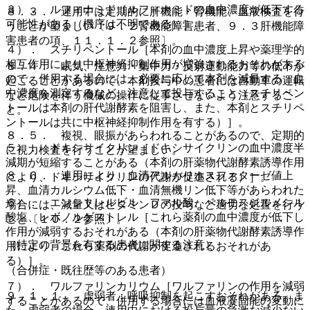
３）． ルフィナミド［ルフィナミドの血中濃度が低下する
８．３． 連用中は定期的に肝機能・腎機能、血液検査を行
可能性がある（機序は不明である）］。
うことが望ましい〔９．２腎機能障害患者、９．３肝機能障
害患者の項、１１．１．２参照〕。
４）． スチリペントール［本剤の血中濃度上昇や薬理学的
相互作用により中枢神経抑制作用が増強されるおそれがある
８．４． 眠気、注意力・集中力・反射運動能力等の低下が
ので、併用する場合には、必要に応じて本剤を減量する、血
起こることがあるので、本剤投与中の患者には自動車の運転
中濃度を測定するなど、注意して投与すること（スチリペン
など危険を伴う機械の操作に従事させないよう注意するこ
トールは本剤の肝代謝酵素を阻害し、また、本剤とスチリペ
と。
ントールは共に中枢神経抑制作用を有する）］。
８．５． 複視、眼振があらわれることがあるので、定期的
５）． ドキシサイクリン［ドキシサイクリンの血中濃度半
に視力検査を行うことが望ましい。
減期が短縮することがある（本剤の肝薬物代謝酵素誘導作用
８．６． 連用により、血清アルカリホスファターゼ値上
により、ドキシサイクリンの代謝が促進される）］。
昇、血清カルシウム低下・血清無機リン低下等があらわれた
６）． エンシトレルビル フマル酸、ベルモスジルメシル
場合には、減量又はビタミンＤの投与など適切な処置を行う
酸塩、レボノルゲストレル［これら薬剤の血中濃度が低下し
こと〔１０．２参照〕。
作用が減弱するおそれがある（本剤の肝薬物代謝酵素誘導作
（特定の背景を有する患者に関する注意）
用により、これら薬剤の代謝が促進されるおそれがあ
る）］。
（合併症・既往歴等のある患者）
７）． ワルファリンカリウム［ワルファリンの作用を減弱
９．１．１． 虚弱者：呼吸抑制を起こすおそれがある。ま
することがあるので、併用する場合には血液凝固能の変動に