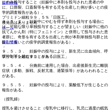
にのみ投与すること（妊娠中に本剤を投与された患者の中
薬剤情報
に、口唇裂、口蓋裂等を有する児を出産した例が多いとの疫
学的調査報告がある）。
プリミドン細粒９９．５％「日医工」
９．５．２． 妊娠中にやむを得ず本剤を投与する場合に
後発品はありません
は、可能な限り単独投与することが望ましい（妊娠中に他の
ホーム
抗てんかん剤（特にフェニトイン）と併用して投与された患
者群に、奇形を有する児を出産した例が本剤単独投与群と比
較して多いとの疫学的調査報告がある）。
薬剤情報
９．５．３． 妊娠中の投与により、新生児に出血傾向、呼
吸抑制等を起こすことがある。
プリミドン細粒９９．５％「日医工」
９．５．４． 分娩前に連用した場合、出産後新生児に離脱
症状（多動、振戦、反射亢進、過緊張等）があらわれること
がある。
９．５．５． 妊娠中の投与により、葉酸低下が生じるとの
報告がある。
（授乳婦）
授乳を避けさせること（母乳中に移行し、乳児に過度の眠気