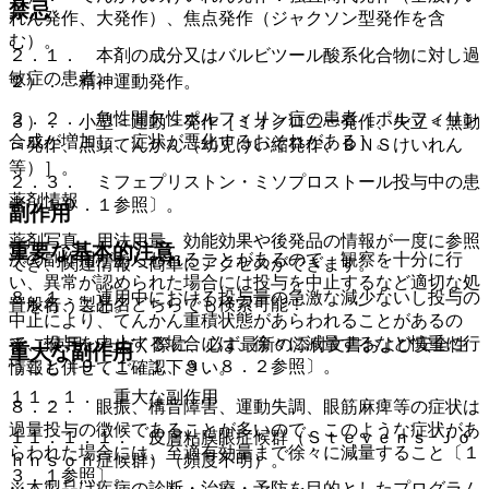
禁忌
れん発作、大発作）、焦点発作（ジャクソン型発作を含
む）。
２．１． 本剤の成分又はバルビツール酸系化合物に対し過
敏症の患者。
２）． 精神運動発作。
２．２． 急性間欠性ポルフィリン症の患者［ポルフィリン
３）． 小型＜運動＞発作［ミオクロニー発作、失立＜無動
合成が増加し、症状が悪化するおそれがある］。
＞発作、点頭てんかん（幼児けい縮発作、ＢＮＳけいれん
等）］。
２．３． ミフェプリストン・ミソプロストール投与中の患
薬剤情報
者〔１０．１参照〕。
副作用
薬剤写真、用法用量、効能効果や後発品の情報が一度に参照
重要な基本的注意
次の副作用があらわれることがあるので、観察を十分に行
でき、関連情報へ簡単にアクセスができます。
い、異常が認められた場合には投与を中止するなど適切な処
８．１． 連用中における投与量の急激な減少ないし投与の
一般名、製品名どちらでも検索可能！
置を行うこと。
中止により、てんかん重積状態があらわれることがあるの
で、投与を中止する場合には、徐々に減量するなど慎重に行
※ ご使用いただく際に、必ず最新の添付文書および安全性
重大な副作用
うこと〔９．１．１、９．８．２参照〕。
情報も併せてご確認下さい。
１１．１． 重大な副作用
８．２． 眼振、構音障害、運動失調、眼筋麻痺等の症状は
過量投与の徴候であることが多いので、このような症状があ
１１．１．１． 皮膚粘膜眼症候群（Ｓｔｅｖｅｎｓ−Ｊｏ
らわれた場合には、至適有効量まで徐々に減量すること〔１
ｈｎｓｏｎ症候群）（頻度不明）。
３．１参照〕。
※本製品は疾病の診断・治療・予防を目的としたプログラム