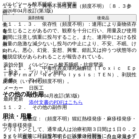
バルビツール酸系睡眠・抗痙攣薬
１１．１．２． 再生不良性貧血（頻度不明）〔８．３参
2026年04月改訂(第3版)
照〕。
薬剤情報
後発品
１１．１．３． 依存性（頻度不明）：連用により薬物依存
他
を生じることがあるので、観察を十分に行い、用量及び使用
毒
期間に注意し慎重に投与すること。また、連用中における投
劇
与量の急激な減少ないし投与の中止により、不安、不眠、け
麻
いれん、悪心、幻覚、妄想、興奮、錯乱又は抑うつ状態等の
向
離脱症状があらわれることが報告されている。
覚
薬効分類
バルビツール酸系睡眠・抗痙攣薬
１１．１．４． 中毒性表皮壊死融解症（Ｔｏｘｉｃ Ｅｐ
一般名
プリミドン細粒
ｉｄｅｒｍａｌ Ｎｅｃｒｏｌｙｓｉｓ：ＴＥＮ）、剥脱性
薬価
72.4
円
皮膚炎（いずれも頻度不明）。
メーカー
日医工
その他の副作用
2026年04月改訂(第3版)
最終更新
添付文書のPDFはこちら
１１．２． その他の副作用
用法・用量
１）． 過敏症：（頻度不明）猩紅熱様発疹・麻疹様発疹・
中毒疹様発疹。
プリミドンとして、通常成人は治療初期３日間は１日０．２
５ｇを就寝前に経口投与する。以後３日間毎に０．２５ｇず
２）． 血液：（頻度不明）巨赤芽球性貧血、白血球減少、