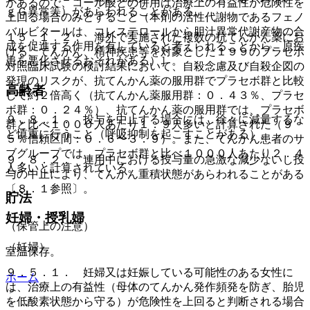
があるので、コール酸との併用は治療上の有益性が危険性を
ｇＧ異常等）があらわれることがある。
上回る場合のみとすること（本剤の活性代謝物であるフェノ
バルビタールは、コレステロールから胆汁異常代謝産物の合
１５．１．２． 海外で実施された複数の抗てんかん薬にお
成を促進する作用を有していると考えられることから、原疾
ける、てんかん、精神疾患等を対象とした１９９のプラセボ
患を悪化させるおそれがある）］。
対照臨床試験の検討結果において、自殺念慮及び自殺企図の
発現のリスクが、抗てんかん薬の服用群でプラセボ群と比較
高齢者
して約２倍高く（抗てんかん薬服用群：０．４３％、プラセ
ボ群：０．２４％）、抗てんかん薬の服用群では、プラセボ
９．８．１． 投与を中止する場合には、徐々に減量するな
群と比べ１０００人あたり１．９人多いと計算された（９
ど慎重に行うこと（呼吸抑制を起こすことがある）。
５％信頼区間：０．６〜３．９）。また、てんかん患者のサ
ブグループでは、プラセボ群と比べ１０００人あたり２．４
９．８．２． 連用中における投与量の急激な減少ないし投
人多いと計算されている。
与の中止により、てんかん重積状態があらわれることがある
〔８．１参照〕。
貯法
妊婦・授乳婦
（保管上の注意）
（妊婦）
室温保存。
９．５．１． 妊婦又は妊娠している可能性のある女性に
ホーム
は、治療上の有益性（母体のてんかん発作頻発を防ぎ、胎児
を低酸素状態から守る）が危険性を上回ると判断される場合