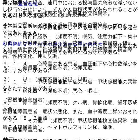
血小板減少。
た、虚弱者の場合、連用中における投与量の急激な減少ない
運営会社
し投与の中止により、てんかん重積状態があらわれることが
３）． 肝臓：（頻度不明）肝機能検査値異常。
© 2021 HOKUTO Inc. All rights reserved.
ある〔８．１参照〕。
４）． 腎臓：（頻度不明）蛋白尿等の腎障害。
※本製品は疾病の診断・治療・予防を目的としたプログラム
９．１．２． 呼吸機能低下している患者：呼吸抑制を起こ
ではありません。
すおそれがある。
５）． 精神神経系：（頻度不明）眠気、注意力低下・集中
力低下・反射運動能力低下等、眩暈、頭痛、倦怠感、錯乱、
利用規約
プライバシーポリシー
お問い合わせ
９．１．３． 頭部外傷後遺症又は進行した動脈硬化症のあ
妄想、情動変化、神経過敏、酩酊状態、記憶障害、構音障
る患者：本剤の作用が強くあらわれるおそれがある。
害、性格変化、運動失調。
９．１．４． 心障害のある患者：血圧低下や心拍数減少を
６）． 循環器：（頻度不明）心悸亢進。
起こすおそれがある。
７）． 眼：（頻度不明）複視、眼振。
９．１．５． 甲状腺機能低下症の患者：甲状腺機能の異常
をきたすおそれがある。
８）． 消化器：（頻度不明）悪心・嘔吐。
（腎機能障害患者）
９）． 骨・歯：（頻度不明）クル病、骨軟化症、歯牙形成
不全。
腎機能障害患者：症状の悪化、また、血中濃度上昇のおそれ
がある〔８．３参照〕。
１０）． その他：（頻度不明）甲状腺機能検査値異常（血
清Ｔ４値異常等）、ヘマトポルフィリン尿、流涎。
（肝機能障害患者）