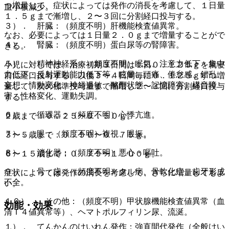
つ増量して、症状によっては発作の消長を考慮して、１日量
血小板減少。
１．５ｇまで漸増し、２〜３回に分割経口投与する。
３）． 肝臓：（頻度不明）肝機能検査値異常。
なお、必要によっては１日量２．０ｇまで増量することがで
４）． 腎臓：（頻度不明）蛋白尿等の腎障害。
きる。
５）． 精神神経系：（頻度不明）眠気、注意力低下・集中
小児に対しては、治療初期３日間は１日０．１２５ｇを就寝
力低下・反射運動能力低下等、眩暈、頭痛、倦怠感、錯乱、
前に経口投与する。以後３〜４日間毎に０．１２５ｇずつ増
妄想、情動変化、神経過敏、酩酊状態、記憶障害、構音障
量して、次の標準投与量まで漸増し２〜３回に分割経口投与
害、性格変化、運動失調。
する。
６）． 循環器：（頻度不明）心悸亢進。
２歳まで：０．２５〜０．５０ｇ。
７）． 眼：（頻度不明）複視、眼振。
３〜５歳まで：０．５０〜０．７５ｇ。
８）． 消化器：（頻度不明）悪心・嘔吐。
６〜１５歳まで：０．７５〜１．００ｇ。
９）． 骨・歯：（頻度不明）クル病、骨軟化症、歯牙形成
症状によっては発作の消長を考慮して、さらに増量してもよ
不全。
い。
１０）． その他：（頻度不明）甲状腺機能検査値異常（血
効能・効果
清Ｔ４値異常等）、ヘマトポルフィリン尿、流涎。
１）． てんかんのけいれん発作：強直間代発作（全般けい