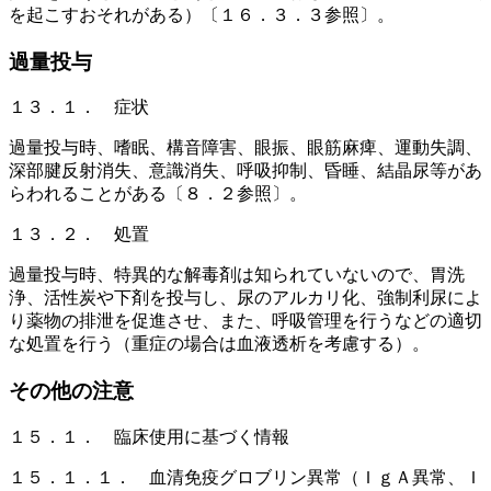
を起こすおそれがある）〔１６．３．３参照〕。
過量投与
１３．１． 症状
過量投与時、嗜眠、構音障害、眼振、眼筋麻痺、運動失調、
深部腱反射消失、意識消失、呼吸抑制、昏睡、結晶尿等があ
らわれることがある〔８．２参照〕。
１３．２． 処置
過量投与時、特異的な解毒剤は知られていないので、胃洗
浄、活性炭や下剤を投与し、尿のアルカリ化、強制利尿によ
り薬物の排泄を促進させ、また、呼吸管理を行うなどの適切
な処置を行う（重症の場合は血液透析を考慮する）。
その他の注意
１５．１． 臨床使用に基づく情報
１５．１．１． 血清免疫グロブリン異常（ＩｇＡ異常、Ｉ