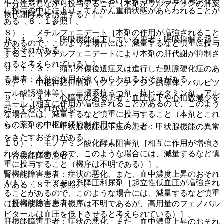
た、虚弱者の場合、連用中における投与量の急激な減少ない
十分注意しながら投与すること（本剤がワルファリンの肝薬
し投与の中止により、てんかん重積状態があらわれることが
物代謝酵素を誘導する）］。
ある〔８．１参照〕。
８）． メチルフェニデート［本剤の作用が増強されること
９．１．２． 呼吸機能低下している患者：呼吸抑制を起こ
があるので、このような場合には、減量するなど慎重に投与
すおそれがある。
すること（メチルフェニデートにより本剤の肝代謝が抑制さ
れると考えられている）］。
９．１．３． 頭部外傷後遺症又は進行した動脈硬化症のあ
る患者：本剤の作用が強くあらわれるおそれがある。
９）． 中枢神経抑制剤（フェノチアジン誘導体、バルビツ
ール酸誘導体等）、三環系抗うつ剤、抗ヒスタミン剤、アル
９．１．４． 心障害のある患者：血圧低下や心拍数減少を
コール［相互に作用が増強されることがあるので、このよう
起こすおそれがある。
な場合には、減量するなど慎重に投与すること（本剤とこれ
らの薬剤の中枢神経抑制作用による）］。
９．１．５． 甲状腺機能低下症の患者：甲状腺機能の異常
をきたすおそれがある。
１０）． モノアミン酸化酵素阻害剤［相互に作用が増強さ
れることがあるので、このような場合には、減量するなど慎
（腎機能障害患者）
重に投与すること（機序は不明である）］。
腎機能障害患者：症状の悪化、また、血中濃度上昇のおそれ
１１）． チアジド系降圧利尿剤［起立性低血圧が増強され
がある〔８．３参照〕。
ることがあるので、このような場合には、減量するなど慎重
（肝機能障害患者）
に投与すること（機序は不明であるが、高用量のフェノバル
ビタールは血圧を低下させると考えられている）］。
肝機能障害患者：症状の悪化、また、血中濃度上昇のおそれ