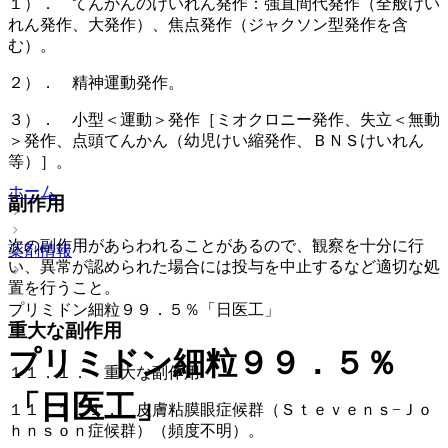
１）． てんかんのけいれん発作：強直間代発作（全般けい
れん発作、大発作）、焦点発作（ジャクソン型発作を含
む）。
２）． 精神運動発作。
３）． 小型＜運動＞発作［ミオクロニー発作、失立＜無動
＞発作、点頭てんかん（幼児けい縮発作、ＢＮＳけいれん
等）］。
ホーム
副作用
次の副作用があらわれることがあるので、観察を十分に行
薬剤情報
い、異常が認められた場合には投与を中止するなど適切な処
置を行うこと。
プリミドン細粒９９．５％「日医工」
重大な副作用
プリミドン細粒９９．５％
１１．１． 重大な副作用
「日医工」
１１．１．１． 皮膚粘膜眼症候群（Ｓｔｅｖｅｎｓ−Ｊｏ
ｈｎｓｏｎ症候群）（頻度不明）。