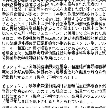
にのみ投与すること（妊娠中に本剤を投与された患者の中
物代謝酵素を誘導する）］。
に、口唇裂、口蓋裂等を有する児を出産した例が多いとの疫
８）． メチルフェニデート［本剤の作用が増強されること
学的調査報告がある）。
があるので、このような場合には、減量するなど慎重に投与
９．５．２． 妊娠中にやむを得ず本剤を投与する場合に
すること（メチルフェニデートにより本剤の肝代謝が抑制さ
は、可能な限り単独投与することが望ましい（妊娠中に他の
れると考えられている）］。
抗てんかん剤（特にフェニトイン）と併用して投与された患
９）． 中枢神経抑制剤（フェノチアジン誘導体、バルビツ
者群に、奇形を有する児を出産した例が本剤単独投与群と比
ール酸誘導体等）、三環系抗うつ剤、抗ヒスタミン剤、アル
較して多いとの疫学的調査報告がある）。
コール［相互に作用が増強されることがあるので、このよう
９．５．３． 妊娠中の投与により、新生児に出血傾向、呼
な場合には、減量するなど慎重に投与すること（本剤とこれ
吸抑制等を起こすことがある。
らの薬剤の中枢神経抑制作用による）］。
９．５．４． 分娩前に連用した場合、出産後新生児に離脱
１０）． モノアミン酸化酵素阻害剤［相互に作用が増強さ
症状（多動、振戦、反射亢進、過緊張等）があらわれること
れることがあるので、このような場合には、減量するなど慎
がある。
重に投与すること（機序は不明である）］。
９．５．５． 妊娠中の投与により、葉酸低下が生じるとの
１１）． チアジド系降圧利尿剤［起立性低血圧が増強され
報告がある。
ることがあるので、このような場合には、減量するなど慎重
に投与すること（機序は不明であるが、高用量のフェノバル
（授乳婦）
ビタールは血圧を低下させると考えられている）］。