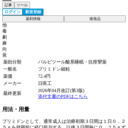
記事
ツール
ログイン
新規登録
薬剤情報
後発品
他
毒
劇
麻
向
覚
薬効分類
バルビツール酸系睡眠・抗痙攣薬
一般名
プリミドン細粒
薬価
72.4
円
メーカー
日医工
2026年04月改訂(第3版)
最終更新
添付文書のPDFはこちら
用法・用量
プリミドンとして、通常成人は治療初期３日間は１日０．２
５ｇを就寝前に経口投与する。以後３日間毎に０．２５ｇず