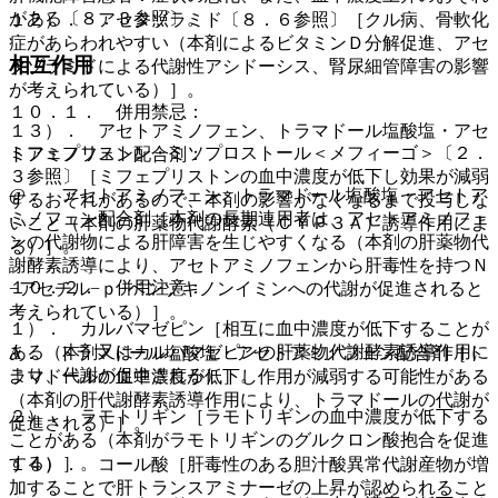
がある〔８．３参照〕。
１２）． アセタゾラミド〔８．６参照〕［クル病、骨軟化
症があらわれやすい（本剤によるビタミンＤ分解促進、アセ
相互作用
タゾラミドによる代謝性アシドーシス、腎尿細管障害の影響
が考えられている）］。
１０．１． 併用禁忌：
１３）． アセトアミノフェン、トラマドール塩酸塩・アセ
ミフェプリストン・ミソプロストール＜メフィーゴ＞〔２．
トアミノフェン配合剤：
３参照〕［ミフェプリストンの血中濃度が低下し効果が減弱
@． アセトアミノフェン、トラマドール塩酸塩・アセトア
するおそれがあるので、本剤の影響がなくなるまで投与しな
ミノフェン配合剤［本剤の長期連用者は、アセトアミノフェ
いこと（本剤の肝薬物代謝酵素（ＣＹＰ３Ａ）誘導作用によ
ンの代謝物による肝障害を生じやすくなる（本剤の肝薬物代
る）］。
謝酵素誘導により、アセトアミノフェンから肝毒性を持つＮ
１０．２． 併用注意：
−アセチル−ｐ−ベンゾキノンイミンへの代謝が促進されると
考えられている）］。
１）． カルバマゼピン［相互に血中濃度が低下することが
ある（本剤又はカルバマゼピンの肝薬物代謝酵素誘導作用に
A． トラマドール塩酸塩・アセトアミノフェン配合剤［ト
より、代謝が促進される）］。
ラマドールの血中濃度が低下し作用が減弱する可能性がある
（本剤の肝代謝酵素誘導作用により、トラマドールの代謝が
２）． ラモトリギン［ラモトリギンの血中濃度が低下する
促進される）］。
ことがある（本剤がラモトリギンのグルクロン酸抱合を促進
する）］。
１４）． コール酸［肝毒性のある胆汁酸異常代謝産物が増
加することで肝トランスアミナーゼの上昇が認められること