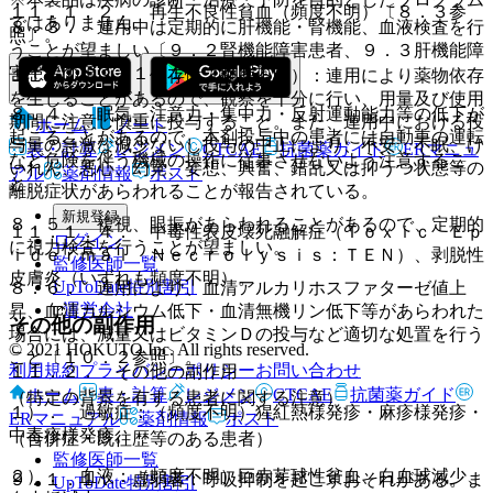
１１．１．２． 再生不良性貧血（頻度不明）〔８．３参
ではありません。
８．３． 連用中は定期的に肝機能・腎機能、血液検査を行
照〕。
うことが望ましい〔９．２腎機能障害患者、９．３肝機能障
害患者の項、１１．１．２参照〕。
１１．１．３． 依存性（頻度不明）：連用により薬物依存
を生じることがあるので、観察を十分に行い、用量及び使用
８．４． 眠気、注意力・集中力・反射運動能力等の低下が
期間に注意し慎重に投与すること。また、連用中における投
ホーム
ノート
起こることがあるので、本剤投与中の患者には自動車の運転
与量の急激な減少ないし投与の中止により、不安、不眠、け
表・計算
レジメン
CTCAE
抗菌薬ガイド
ERマニュ
など危険を伴う機械の操作に従事させないよう注意するこ
いれん、悪心、幻覚、妄想、興奮、錯乱又は抑うつ状態等の
アル
薬剤情報
ポスト
と。
離脱症状があらわれることが報告されている。
新規登録
８．５． 複視、眼振があらわれることがあるので、定期的
１１．１．４． 中毒性表皮壊死融解症（Ｔｏｘｉｃ Ｅｐ
ログイン
に視力検査を行うことが望ましい。
ｉｄｅｒｍａｌ Ｎｅｃｒｏｌｙｓｉｓ：ＴＥＮ）、剥脱性
監修医師一覧
皮膚炎（いずれも頻度不明）。
UpToDate特別割引
８．６． 連用により、血清アルカリホスファターゼ値上
運営会社
昇、血清カルシウム低下・血清無機リン低下等があらわれた
その他の副作用
場合には、減量又はビタミンＤの投与など適切な処置を行う
© 2021 HOKUTO Inc. All rights reserved.
こと〔１０．２参照〕。
利用規約
プライバシーポリシー
お問い合わせ
１１．２． その他の副作用
ホーム
表・計算
レジメン
CTCAE
抗菌薬ガイド
（特定の背景を有する患者に関する注意）
１）． 過敏症：（頻度不明）猩紅熱様発疹・麻疹様発疹・
ERマニュアル
薬剤情報
ポスト
中毒疹様発疹。
（合併症・既往歴等のある患者）
監修医師一覧
２）． 血液：（頻度不明）巨赤芽球性貧血、白血球減少、
９．１．１． 虚弱者：呼吸抑制を起こすおそれがある。ま
UpToDate特別割引