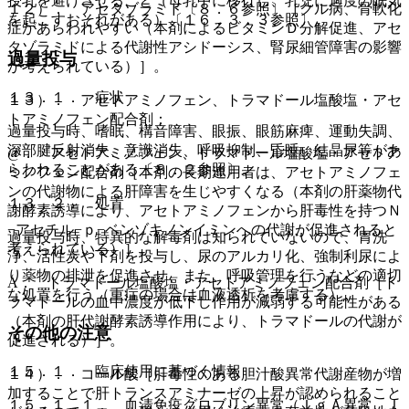
授乳を避けさせること（母乳中に移行し、乳児に過度の眠気
１２）． アセタゾラミド〔８．６参照〕［クル病、骨軟化
を起こすおそれがある）〔１６．３．３参照〕。
症があらわれやすい（本剤によるビタミンＤ分解促進、アセ
タゾラミドによる代謝性アシドーシス、腎尿細管障害の影響
過量投与
が考えられている）］。
１３．１． 症状
１３）． アセトアミノフェン、トラマドール塩酸塩・アセ
トアミノフェン配合剤：
過量投与時、嗜眠、構音障害、眼振、眼筋麻痺、運動失調、
深部腱反射消失、意識消失、呼吸抑制、昏睡、結晶尿等があ
@． アセトアミノフェン、トラマドール塩酸塩・アセトア
らわれることがある〔８．２参照〕。
ミノフェン配合剤［本剤の長期連用者は、アセトアミノフェ
ンの代謝物による肝障害を生じやすくなる（本剤の肝薬物代
１３．２． 処置
謝酵素誘導により、アセトアミノフェンから肝毒性を持つＮ
−アセチル−ｐ−ベンゾキノンイミンへの代謝が促進されると
過量投与時、特異的な解毒剤は知られていないので、胃洗
考えられている）］。
浄、活性炭や下剤を投与し、尿のアルカリ化、強制利尿によ
り薬物の排泄を促進させ、また、呼吸管理を行うなどの適切
A． トラマドール塩酸塩・アセトアミノフェン配合剤［ト
な処置を行う（重症の場合は血液透析を考慮する）。
ラマドールの血中濃度が低下し作用が減弱する可能性がある
（本剤の肝代謝酵素誘導作用により、トラマドールの代謝が
その他の注意
促進される）］。
１５．１． 臨床使用に基づく情報
１４）． コール酸［肝毒性のある胆汁酸異常代謝産物が増
加することで肝トランスアミナーゼの上昇が認められること
１５．１．１． 血清免疫グロブリン異常（ＩｇＡ異常、Ｉ