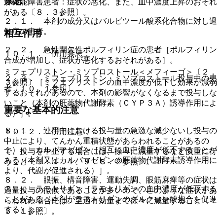
禁忌
肝機能障害患者：症状の悪化、また、血中濃度上昇のおそれ
がある〔８．３参照〕。
２．１． 本剤の成分又はバルビツール酸系化合物に対し過
敏症の患者。
相互作用
２．２． 急性間欠性ポルフィリン症の患者［ポルフィリン
１０．１． 併用禁忌：
合成が増加し、症状が悪化するおそれがある］。
ミフェプリストン・ミソプロストール＜メフィーゴ＞〔２．
２．３． ミフェプリストン・ミソプロストール投与中の患
３参照〕［ミフェプリストンの血中濃度が低下し効果が減弱
者〔１０．１参照〕。
するおそれがあるので、本剤の影響がなくなるまで投与しな
いこと（本剤の肝薬物代謝酵素（ＣＹＰ３Ａ）誘導作用によ
重要な基本的注意
る）］。
８．１． 連用中における投与量の急激な減少ないし投与の
１０．２． 併用注意：
中止により、てんかん重積状態があらわれることがあるの
１）． カルバマゼピン［相互に血中濃度が低下することが
で、投与を中止する場合には、徐々に減量するなど慎重に行
ある（本剤又はカルバマゼピンの肝薬物代謝酵素誘導作用に
うこと〔９．１．１、９．８．２参照〕。
より、代謝が促進される）］。
８．２． 眼振、構音障害、運動失調、眼筋麻痺等の症状は
２）． ラモトリギン［ラモトリギンの血中濃度が低下する
過量投与の徴候であることが多いので、このような症状があ
ことがある（本剤がラモトリギンのグルクロン酸抱合を促進
らわれた場合には、至適有効量まで徐々に減量すること〔１
する）］。
３．１参照〕。