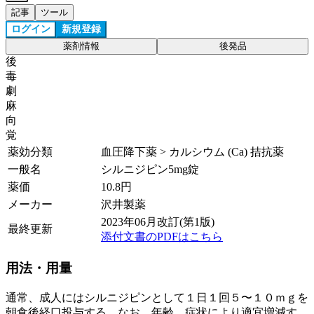
記事
ツール
ログイン
新規登録
薬剤情報
後発品
後
毒
劇
麻
向
覚
薬効分類
血圧降下薬 > カルシウム (Ca) 拮抗薬
一般名
シルニジピン5mg錠
薬価
10.8
円
メーカー
沢井製薬
2023年06月改訂(第1版)
最終更新
添付文書のPDFはこちら
用法・用量
通常、成人にはシルニジピンとして１日１回５〜１０ｍｇを
朝食後経口投与する。なお、年齢、症状により適宜増減す