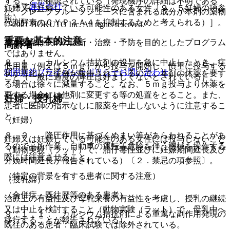
することが確認されている（発現機序の詳細は不明である
運営会社
妊婦又は妊娠している可能性のある女性〔９．５妊婦の項参
が、グレープフルーツジュースに含まれる成分が本剤の薬物
照〕。
代謝酵素のＣＹＰ３Ａ４を抑制するためと考えられる）］。
© 2021 HOKUTO Inc. All rights reserved.
重要な基本的注意
※本製品は疾病の診断・治療・予防を目的としたプログラム
高齢者
ではありません。
８．１． カルシウム拮抗剤の投与を急に中止したとき、症
低用量（例えば５ｍｇ）から投与を開始し、慎重に投与する
利用規約
プライバシーポリシー
お問い合わせ
状が悪化した症例が報告されているので、本剤の休薬を要す
こと（一般に過度の降圧は好ましくないとされている）。
る場合は徐々に減量すること。なお、５ｍｇ投与より休薬を
要する場合には他剤に変更する等の処置をとること。また、
妊婦・授乳婦
患者に医師の指示なしに服薬を中止しないように注意するこ
と。
（妊婦）
８．２． 降圧作用に基づくめまい等があらわれることがあ
妊婦又は妊娠している可能性のある女性には投与しないこと
るので高所作業、自動車の運転等危険を伴う機械を操作する
（動物実験（ラット）で、胎仔毒性並びに妊娠期間延長及び
際には注意させること。
分娩時間延長が報告されている）〔２．禁忌の項参照〕。
（特定の背景を有する患者に関する注意）
（授乳婦）
（合併症・既往歴等のある患者）
治療上の有益性及び母乳栄養の有益性を考慮し、授乳の継続
又は中止を検討すること（動物実験（ラット）で、母乳中へ
９．１．１． カルシウム拮抗剤による重篤な副作用発現の
移行することが報告されている）。
既往のある患者：臨床試験では除外されている。