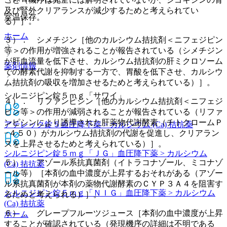
及び腎外クリアランスが減少するためと考えられてい
室温保存。
る）］。
ホーム
３）． シメチジン［他のカルシウム拮抗剤＜ニフェジピン
等＞の作用が増強されることが報告されている（シメチジン
が肝血流量を低下させ、カルシウム拮抗剤の肝ミクロソーム
薬剤情報
での酵素代謝を抑制する一方で、胃酸を低下させ、カルシウ
ム拮抗剤の吸収を増加させるためと考えられている）］。
シルニジピン錠５ｍｇ「サワイ」
４）． リファンピシン［他のカルシウム拮抗剤＜ニフェジ
ピン等＞の作用が減弱されることが報告されている（リファ
ンピシンにより誘導された肝薬物代謝酵素（チトクロームＰ
アテレック錠５
血圧降下薬 > カルシウム (Ca) 拮抗薬
−４５０）がカルシウム拮抗剤の代謝を促進し、クリアラン
スを上昇させるためと考えられている）］。
シルニジピン錠５ｍｇ「ＪＧ」
血圧降下薬 > カルシウム
５）． アゾール系抗真菌剤（イトラコナゾール、ミコナゾ
(Ca) 拮抗薬
ール等）［本剤の血中濃度が上昇するおそれがある（アゾー
ル系抗真菌剤が本剤の薬物代謝酵素のＣＹＰ３Ａ４を阻害す
シルニジピン錠５ｍｇ「ＮＩＧ」
血圧降下薬 > カルシウム
るためと考えられる）］。
(Ca) 拮抗薬
６）． グレープフルーツジュース［本剤の血中濃度が上昇
ホーム
することが確認されている（発現機序の詳細は不明である