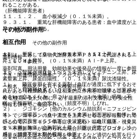
れることがある。
（肝機能障害患者）
１１．１．２． 血小板減少（０．１％未満）。
９．３．１． 重篤な肝機能障害のある患者：血中濃度が上
昇する可能性がある。
その他の副作用
相互作用
１１．２． その他の副作用
１）． 肝臓：（０．１〜５％未満）ＡＳＴ上昇、ＡＬＴ上
本剤は、主として薬物代謝酵素ＣＹＰ３Ａ４で代謝される
薬剤情報
昇、ＬＤＨ上昇等、（０．１％未満）Ａｌ−Ｐ上昇。
〔１６．４参照〕。
薬剤写真、用法用量、効能効果や後発品の情報が一度に参照
２）． 腎臓：（０．１〜５％未満）クレアチニン上昇、尿
１０．２． 併用注意：
でき、関連情報へ簡単にアクセスができます。
素窒素上昇、尿蛋白陽性、（０．１％未満）尿沈渣陽性。
１）． 降圧作用を有する薬剤［血圧が過度に低下するおそ
一般名、製品名どちらでも検索可能！
３）． 精神神経系：（０．１〜５％未満）頭痛、頭重感、
れがある（相加的あるいは相乗的に作用を増強することが考
めまい、立ちくらみ、肩こり、（０．１％未満）眠気、不
えられている）］。
※ ご使用いただく際に、必ず最新の添付文書および安全性
眠、手指振戦、もの忘れ、（頻度不明）しびれ。
情報も併せてご確認下さい。
２）． ジゴキシン［他のカルシウム拮抗剤＜ニフェジピン
４）． 循環器：（０．１〜５％未満）顔面潮紅、動悸、熱
等＞でジゴキシンの血中濃度を上昇させることが報告されて
感、心電図異常（ＳＴ低下、Ｔ波逆転）、血圧低下、（０．
いるので、ジゴキシン中毒症状＜悪心・嘔吐・頭痛・視覚異
１％未満）胸痛、心胸郭比上昇、頻脈、房室ブロック、冷
常・不整脈等＞が認められた場合、症状に応じジゴキシンの
感、（頻度不明）期外収縮、徐脈。
用量を調節又は本剤の投与を中止するなど適切な処置を行う
※本製品は疾病の診断・治療・予防を目的としたプログラム