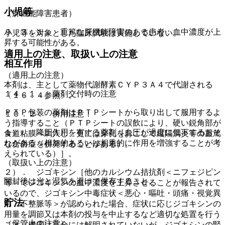
小児等
（肝機能障害患者）
９．３．１． 重篤な肝機能障害のある患者：血中濃度が上
小児等を対象とした臨床試験は実施していない。
昇する可能性がある。
適用上の注意、取扱い上の注意
相互作用
（適用上の注意）
本剤は、主として薬物代謝酵素ＣＹＰ３Ａ４で代謝される
１４．１． 薬剤交付時の注意
〔１６．４参照〕。
ＰＴＰ包装の薬剤はＰＴＰシートから取り出して服用するよ
１０．２． 併用注意：
う指導すること（ＰＴＰシートの誤飲により、硬い鋭角部が
１）． 降圧作用を有する薬剤［血圧が過度に低下するおそ
食道粘膜へ刺入し、更には穿孔をおこして縦隔洞炎等の重篤
れがある（相加的あるいは相乗的に作用を増強することが考
な合併症を併発することがある）。
えられている）］。
（取扱い上の注意）
２）． ジゴキシン［他のカルシウム拮抗剤＜ニフェジピン
開封後は光と湿気を避けて保存すること。
等＞でジゴキシンの血中濃度を上昇させることが報告されて
いるので、ジゴキシン中毒症状＜悪心・嘔吐・頭痛・視覚異
貯法
常・不整脈等＞が認められた場合、症状に応じジゴキシンの
用量を調節又は本剤の投与を中止するなど適切な処置を行う
（保管上の注意）
こと（機序は完全には解明されていないが、ジゴキシンの腎