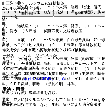
血圧降下薬 > カルシウム (Ca) 拮抗薬
５）． 消化器：（０．１〜５％未満）嘔気・嘔吐、腹痛、
2023年06月改訂(第1版)
（０．１％未満）便秘、腹部膨満感、口渇、歯肉肥厚、胸や
薬剤情報
後発品
け、下痢。
後
毒
６）． 過敏症：（０．１〜５％未満）発疹、（０．１％未
劇
満）発赤、そう痒感、（頻度不明）光線過敏症。
麻
向
７）． 血液：（０．１〜５％未満）白血球数変動、好中球
覚
変動、ヘモグロビン変動、（０．１％未満）赤血球数変動、
薬効分類
血圧降下薬 > カルシウム (Ca) 拮抗薬
ヘマトクリット変動、好酸球変動、リンパ球変動。
一般名
シルニジピン5mg錠
８）． その他：（０．１〜５％未満）浮腫（顔浮腫、下肢
薬価
10.8
円
浮腫等）、全身倦怠感、頻尿、血清コレステロール上昇、Ｃ
メーカー
沢井製薬
Ｋ変動、尿酸変動、血清Ｋ変動、血清Ｐ変動、（０．１％未
2023年06月改訂(第1版)
満）脱力感、腓腸筋痙直、眼周囲乾燥、目充血刺激感、味覚
最終更新
添付文書のPDFはこちら
異常、尿糖陽性、空腹時血糖変動、総蛋白変動、血清Ｃａ変
動、ＣＲＰ変動、咳嗽、（頻度不明）耳鳴。
用法・用量
発現頻度は使用成績調査を含む。
通常、成人にはシルニジピンとして１日１回５〜１０ｍｇを
禁忌
朝食後経口投与する。なお、年齢、症状により適宜増減す