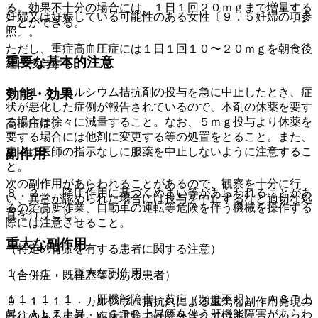
る。効果不十分の場合には、１日１回２０ｍｇまで増量する
妊婦又は妊娠している可能性のある女性〔９．５妊婦の項参
ことができる。
照〕。
ただし、重症高血圧症には１日１回１０〜２０ｍｇを朝食後
重要な基本的注意
経口投与する。
８．１． カルシウム拮抗剤の投与を急に中止したとき、症
効能・効果
状が悪化した症例が報告されているので、本剤の休薬を要す
る場合は徐々に減量すること。なお、５ｍｇ投与より休薬を
高血圧症。
要する場合には他剤に変更する等の処置をとること。また、
患者に医師の指示なしに服薬を中止しないように注意するこ
副作用
と。
次の副作用があらわれることがあるので、観察を十分に行
８．２． 降圧作用に基づくめまい等があらわれることがあ
い、異常が認められた場合には投与を中止するなど適切な処
るので高所作業、自動車の運転等危険を伴う機械を操作する
置を行うこと。
際には注意させること。
重大な副作用
（特定の背景を有する患者に関する注意）
１１．１． 重大な副作用
（合併症・既往歴等のある患者）
１１．１．１． 肝機能障害、黄疸（頻度不明）：ＡＳＴ上
９．１．１． カルシウム拮抗剤による重篤な副作用発現の
昇、ＡＬＴ上昇、γ−ＧＴＰ上昇等を伴う肝機能障害があらわ
既往のある患者：臨床試験では除外されている。