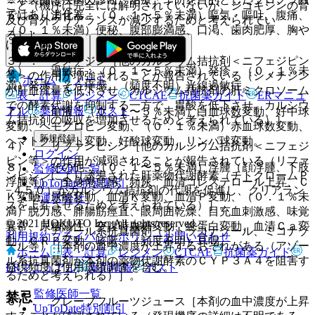
こと（機序は完全には解明されていないが、ジゴキシンの腎
ではありません。
５）． 消化器：（０．１〜５％未満）嘔気・嘔吐、腹痛、
及び腎外クリアランスが減少するためと考えられてい
（０．１％未満）便秘、腹部膨満感、口渇、歯肉肥厚、胸や
る）］。
け、下痢。
３）． シメチジン［他のカルシウム拮抗剤＜ニフェジピン
６）． 過敏症：（０．１〜５％未満）発疹、（０．１％未
等＞の作用が増強されることが報告されている（シメチジン
ホーム
ノート
満）発赤、そう痒感、（頻度不明）光線過敏症。
が肝血流量を低下させ、カルシウム拮抗剤の肝ミクロソーム
表・計算
レジメン
CTCAE
抗菌薬ガイド
ERマニュ
での酵素代謝を抑制する一方で、胃酸を低下させ、カルシウ
アル
薬剤情報
ポスト
７）． 血液：（０．１〜５％未満）白血球数変動、好中球
ム拮抗剤の吸収を増加させるためと考えられている）］。
変動、ヘモグロビン変動、（０．１％未満）赤血球数変動、
新規登録
ヘマトクリット変動、好酸球変動、リンパ球変動。
４）． リファンピシン［他のカルシウム拮抗剤＜ニフェジ
ログイン
ピン等＞の作用が減弱されることが報告されている（リファ
８）． その他：（０．１〜５％未満）浮腫（顔浮腫、下肢
監修医師一覧
ンピシンにより誘導された肝薬物代謝酵素（チトクロームＰ
浮腫等）、全身倦怠感、頻尿、血清コレステロール上昇、Ｃ
UpToDate特別割引
−４５０）がカルシウム拮抗剤の代謝を促進し、クリアラン
Ｋ変動、尿酸変動、血清Ｋ変動、血清Ｐ変動、（０．１％未
運営会社
スを上昇させるためと考えられている）］。
満）脱力感、腓腸筋痙直、眼周囲乾燥、目充血刺激感、味覚
© 2021 HOKUTO Inc. All rights reserved.
異常、尿糖陽性、空腹時血糖変動、総蛋白変動、血清Ｃａ変
５）． アゾール系抗真菌剤（イトラコナゾール、ミコナゾ
利用規約
プライバシーポリシー
お問い合わせ
動、ＣＲＰ変動、咳嗽、（頻度不明）耳鳴。
ール等）［本剤の血中濃度が上昇するおそれがある（アゾー
ホーム
表・計算
レジメン
CTCAE
抗菌薬ガイド
ル系抗真菌剤が本剤の薬物代謝酵素のＣＹＰ３Ａ４を阻害す
発現頻度は使用成績調査を含む。
ERマニュアル
薬剤情報
ポスト
るためと考えられる）］。
監修医師一覧
禁忌
６）． グレープフルーツジュース［本剤の血中濃度が上昇
UpToDate特別割引