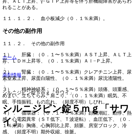
昇、ＡＬＴ上昇、γ−ＧＴＰ上昇等を伴う肝機能障害があらわ
れることがある。
１１．１．２． 血小板減少（０．１％未満）。
その他の副作用
１１．２． その他の副作用
１）． 肝臓：（０．１〜５％未満）ＡＳＴ上昇、ＡＬＴ上
ホーム
昇、ＬＤＨ上昇等、（０．１％未満）Ａｌ−Ｐ上昇。
２）． 腎臓：（０．１〜５％未満）クレアチニン上昇、尿
薬剤情報
素窒素上昇、尿蛋白陽性、（０．１％未満）尿沈渣陽性。
３）． 精神神経系：（０．１〜５％未満）頭痛、頭重感、
シルニジピン錠５ｍｇ「サワイ」
めまい、立ちくらみ、肩こり、（０．１％未満）眠気、不
眠、手指振戦、もの忘れ、（頻度不明）しびれ。
シルニジピン錠５ｍｇ「サワ
４）． 循環器：（０．１〜５％未満）顔面潮紅、動悸、熱
イ」
感、心電図異常（ＳＴ低下、Ｔ波逆転）、血圧低下、（０．
１％未満）胸痛、心胸郭比上昇、頻脈、房室ブロック、冷
感、（頻度不明）期外収縮、徐脈。