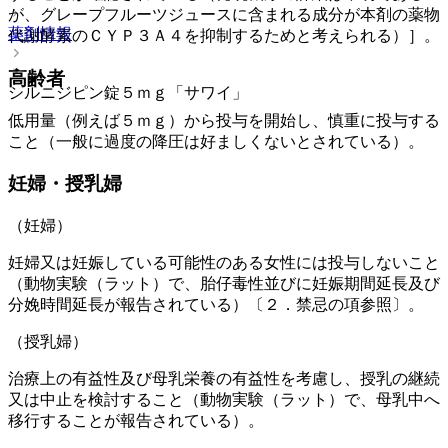
が、グレープフルーツジュースに含まれる成分が本剤の薬物
薬剤情報
代謝酵素のＣＹＰ３Ａ４を抑制するためと考えられる）］。
高齢者
シルニジピン錠５ｍｇ「サワイ」
低用量（例えば５ｍｇ）から投与を開始し、慎重に投与する
こと（一般に過度の降圧は好ましくないとされている）。
妊婦・授乳婦
（妊婦）
妊婦又は妊娠している可能性のある女性には投与しないこと
（動物実験（ラット）で、胎仔毒性並びに妊娠期間延長及び
分娩時間延長が報告されている）〔２．禁忌の項参照〕。
（授乳婦）
治療上の有益性及び母乳栄養の有益性を考慮し、授乳の継続
又は中止を検討すること（動物実験（ラット）で、母乳中へ
移行することが報告されている）。