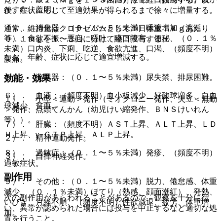
かすむ、羞明。
後、症状に応じて至適効果が得られるまで徐々に増量する。
４）． 消化器：（０．１〜５％未満）唾液増加（流涎
通常、維持量はクロナゼパムとして１日体重１ｋｇあたり
等）、食欲不振、悪心、嘔吐、嚥下障害、便秘、（０．１％
０．１ｍｇを１〜３回に分けて経口投与する。
未満）口内炎、下痢、吃逆、食欲亢進、口渇、（頻度不明）
なお、年齢、症状に応じて適宜増減する。
腹痛。
効能・効果
５）． 泌尿器：（０．１〜５％未満）尿失禁、排尿困難。
６）． 血液：（頻度不明）血小板減少、好酸球増多、白血
１）． 小型＜運動＞発作（ミオクロニー発作、失立＜無動
球減少、貧血。
＞発作、点頭てんかん（幼児けい縮発作、ＢＮＳけいれん
等））。
７）． 肝臓：（頻度不明）ＡＳＴ上昇、ＡＬＴ上昇、ＬＤ
Ｈ上昇、γ−ＧＴＰ上昇、ＡＬＰ上昇。
２）． 精神運動発作。
８）． 過敏症：（０．１〜５％未満）発疹、（頻度不明）
３）． 自律神経発作。
過敏症状。
副作用
９）． その他：（０．１〜５％未満）脱力、倦怠感、体重
減少、（０．１％未満）ほてり（熱感、顔面潮紅）、発熱、
次の副作用があらわれることがあるので、観察を十分に行
いびき、月経不順、（頻度不明）性欲減退、疲労、体重増
い、異常が認められた場合には投与を中止するなど適切な処
加。
置を行うこと。