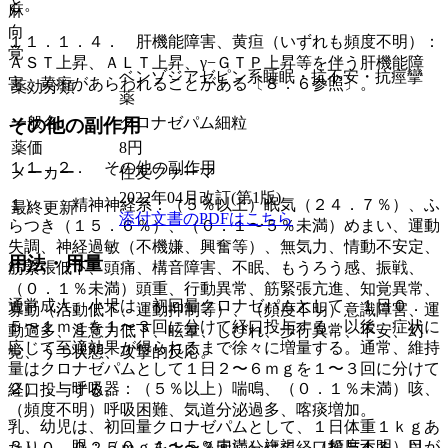
と。
麻
向
１１．１．４． 肝機能障害、黄疸（いずれも頻度不明）：
覚
ＡＳＴ上昇、ＡＬＴ上昇、γ−ＧＴＰ上昇等を伴う肝機能障
ベンゾジアゼピン系睡眠・抗不安・抗痙攣
害、黄疸があらわれることがある〔８．６参照〕。
薬効分類
薬
一般名
クロナゼパム細粒
その他の副作用
薬価
8
円
１１．２． その他の副作用
メーカー
住友ファーマ
2022年04月改訂(第1版)
１）． 精神神経系：（５％以上）眠気（２４．７％）、ふ
最終更新
添付文書のPDFはこちら
らつき（１５．６％）、（０．１〜５％未満）めまい、運動
失調、神経過敏（不機嫌、興奮等）、無気力、情動不安定、
用法・用量
筋緊張低下、頭痛、構音障害、不眠、もうろう感、振戦、
（０．１％未満）頭重、行動異常、筋緊張亢進、知覚異常、
通常成人、小児は、初回量クロナゼパムとして、１日０．
寡動（活動低下、運動抑制等）、（頻度不明）意識障害、運
５〜１ｍｇを１〜３回に分けて経口投与する。以後、症状に
動過多、注意力低下、眩暈、しびれ、歩行異常、不安、幻
応じて至適効果が得られるまで徐々に増量する。通常、維持
覚、うつ状態、攻撃的反応。
量はクロナゼパムとして１日２〜６ｍｇを１〜３回に分けて
２）． 呼吸器：（５％以上）喘鳴、（０．１％未満）咳、
経口投与する。
（頻度不明）呼吸困難、気道分泌過多、喀痰増加。
乳、幼児は、初回量クロナゼパムとして、１日体重１ｋｇあ
３）． 眼：（０．１〜５％未満）複視、（頻度不明）目が
たり０．０２５ｍｇを１〜３回に分けて経口投与する。以