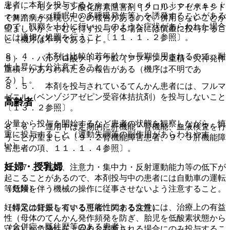
患者に本剤を投与するとｉｎｄｕｃｅｄ ｍｉｃｒｏｓｅｉ
４）． モノアミン酸化酵素阻害剤［クロルジアゼポキシド
ｚｕｒｅｓ（睡眠中の多呼吸発作等）を誘発することがある
で舞踏病が発現したとの報告があるので、併用しないことが
ので、観察を十分に行い、このような症状があらわれた場合
望ましいが、やむを得ず投与する場合には慎重に投与するこ
には適切な処置を行うこと〔１１．１．２参照〕。
と（機序は不明である）］。
８．４． 本剤は比較的若年齢から長期使用されるので、耐
５）． バルプロ酸ナトリウム［アブサンス重積＜欠神発作
性上昇に十分注意すること。
重積＞があらわれたとの報告がある（機序は不明であ
る）］。
８．５． 本剤を投与されているてんかん患者には、フルマ
ゼニル（ベンゾジアゼピン受容体拮抗剤）を投与しないこと
高齢者
〔１３．２参照〕。
少量から投与を開始するなど患者の状態を観察しながら、慎
８．６． 連用中は定期的に肝機能・腎機能、血液検査を行
重に投与すること（運動失調等の副作用があらわれやす
うことが望ましい〔９．２腎機能障害患者、９．３肝機能障
い）。
害患者の項、１１．１．４参照〕。
妊婦・授乳婦
８．７． 眠気、注意力・集中力・反射運動能力等の低下が
起こることがあるので、本剤投与中の患者には自動車の運転
（妊婦）
等危険を伴う機械の操作に従事させないよう注意すること。
妊婦又は妊娠している可能性のある女性には、治療上の有益
（特定の背景を有する患者に関する注意）
性（母体のてんかん発作頻発を防ぎ、胎児を低酸素状態から
（合併症・既往歴等のある患者）
守る）が危険性を上回ると判断される場合にのみ投与するこ