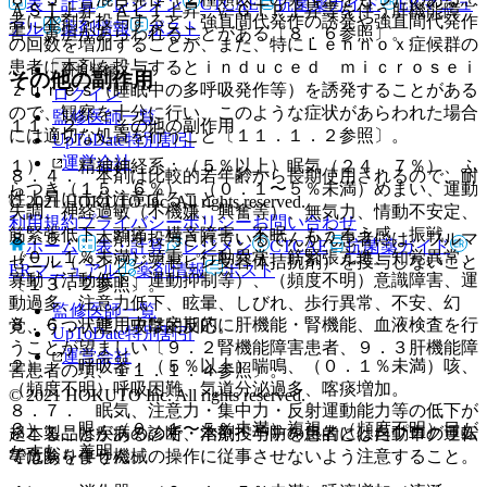
表・計算
レジメン
CTCAE
抗菌薬ガイド
ERマニュ
ＡＳＴ上昇、ＡＬＴ上昇、γ−ＧＴＰ上昇等を伴う肝機能障
者に本剤を投与すると、強直間代発作の誘発や強直間代発作
アル
薬剤情報
ポスト
害、黄疸があらわれることがある〔８．６参照〕。
の回数を増加することが、また、特にＬｅｎｎｏｘ症候群の
患者に本剤を投与するとｉｎｄｕｃｅｄ ｍｉｃｒｏｓｅｉ
新規登録
その他の副作用
ｚｕｒｅｓ（睡眠中の多呼吸発作等）を誘発することがある
ログイン
ので、観察を十分に行い、このような症状があらわれた場合
監修医師一覧
１１．２． その他の副作用
には適切な処置を行うこと〔１１．１．２参照〕。
UpToDate特別割引
運営会社
１）． 精神神経系：（５％以上）眠気（２４．７％）、ふ
８．４． 本剤は比較的若年齢から長期使用されるので、耐
らつき（１５．６％）、（０．１〜５％未満）めまい、運動
性上昇に十分注意すること。
© 2021 HOKUTO Inc. All rights reserved.
失調、神経過敏（不機嫌、興奮等）、無気力、情動不安定、
利用規約
プライバシーポリシー
お問い合わせ
筋緊張低下、頭痛、構音障害、不眠、もうろう感、振戦、
８．５． 本剤を投与されているてんかん患者には、フルマ
ホーム
表・計算
レジメン
CTCAE
抗菌薬ガイド
（０．１％未満）頭重、行動異常、筋緊張亢進、知覚異常、
ゼニル（ベンゾジアゼピン受容体拮抗剤）を投与しないこと
ERマニュアル
薬剤情報
ポスト
寡動（活動低下、運動抑制等）、（頻度不明）意識障害、運
〔１３．２参照〕。
動過多、注意力低下、眩暈、しびれ、歩行異常、不安、幻
監修医師一覧
８．６． 連用中は定期的に肝機能・腎機能、血液検査を行
覚、うつ状態、攻撃的反応。
UpToDate特別割引
うことが望ましい〔９．２腎機能障害患者、９．３肝機能障
運営会社
２）． 呼吸器：（５％以上）喘鳴、（０．１％未満）咳、
害患者の項、１１．１．４参照〕。
（頻度不明）呼吸困難、気道分泌過多、喀痰増加。
© 2021 HOKUTO Inc. All rights reserved.
８．７． 眠気、注意力・集中力・反射運動能力等の低下が
３）． 眼：（０．１〜５％未満）複視、（頻度不明）目が
※本製品は疾病の診断・治療・予防を目的としたプログラム
起こることがあるので、本剤投与中の患者には自動車の運転
かすむ、羞明。
ではありません。
等危険を伴う機械の操作に従事させないよう注意すること。