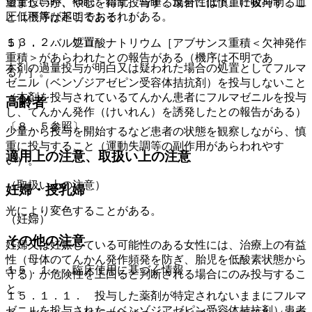
過量投与時、傾眠、錯乱、昏睡、反射性低下、呼吸抑制、血
望ましいが、やむを得ず投与する場合には慎重に投与するこ
圧低下等が起こるおそれがある。
と（機序は不明である）］。
１３．２． 処置
５）． バルプロ酸ナトリウム［アブサンス重積＜欠神発作
重積＞があらわれたとの報告がある（機序は不明であ
本剤の過量投与が明白又は疑われた場合の処置としてフルマ
る）］。
ゼニル（ベンゾジアゼピン受容体拮抗剤）を投与しないこと
（本剤を投与されているてんかん患者にフルマゼニルを投与
高齢者
し、てんかん発作（けいれん）を誘発したとの報告がある）
〔８．５参照〕。
少量から投与を開始するなど患者の状態を観察しながら、慎
重に投与すること（運動失調等の副作用があらわれやす
適用上の注意、取扱い上の注意
い）。
（取扱い上の注意）
妊婦・授乳婦
光により変色することがある。
（妊婦）
その他の注意
妊婦又は妊娠している可能性のある女性には、治療上の有益
性（母体のてんかん発作頻発を防ぎ、胎児を低酸素状態から
１５．１． 臨床使用に基づく情報
守る）が危険性を上回ると判断される場合にのみ投与するこ
と。
１５．１．１． 投与した薬剤が特定されないままにフルマ
ゼニルを投与された（ベンゾジアゼピン受容体拮抗剤）患者