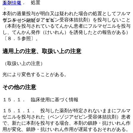
１３．２． 処置
薬剤情報
本剤の過量投与が明白又は疑われた場合の処置としてフルマ
ゼニル（ベンゾジアゼピン受容体拮抗剤）を投与しないこと
ランドセン細粒０．１％
（本剤を投与されているてんかん患者にフルマゼニルを投与
し、てんかん発作（けいれん）を誘発したとの報告がある）
〔８．５参照〕。
適用上の注意、取扱い上の注意
（取扱い上の注意）
光により変色することがある。
その他の注意
１５．１． 臨床使用に基づく情報
１５．１．１． 投与した薬剤が特定されないままにフルマ
ゼニルを投与された（ベンゾジアゼピン受容体拮抗剤）患者
で、新たに本剤を投与する場合、本剤の鎮静・抗けいれん作
用が変化、鎮静・抗けいれん作用が遅延するおそれがある。