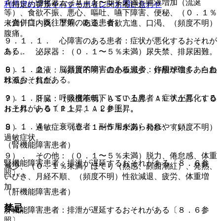
４）． 消化器：（０．１〜５％未満）唾液増加（流涎
利用規約
プライバシーポリシー
お問い合わせ
（特定の背景を有する患者に関する注意）
等）、食欲不振、悪心、嘔吐、嚥下障害、便秘、（０．１％
（合併症・既往歴等のある患者）
未満）口内炎、下痢、吃逆、食欲亢進、口渇、（頻度不明）
腹痛。
９．１．１． 心障害のある患者：症状が悪化するおそれが
ある。
５）． 泌尿器：（０．１〜５％未満）尿失禁、排尿困難。
９．１．２． 脳器質的障害のある患者：作用が強くあらわ
６）． 血液：（頻度不明）血小板減少、好酸球増多、白血
れるおそれがある。
球減少、貧血。
９．１．３． 呼吸機能低下している患者：症状が悪化する
７）． 肝臓：（頻度不明）ＡＳＴ上昇、ＡＬＴ上昇、ＬＤ
おそれがある〔１１．１．２参照〕。
Ｈ上昇、γ−ＧＴＰ上昇、ＡＬＰ上昇。
９．１．４． 衰弱患者：副作用があらわれやすい。
８）． 過敏症：（０．１〜５％未満）発疹、（頻度不明）
過敏症状。
（腎機能障害患者）
９）． その他：（０．１〜５％未満）脱力、倦怠感、体重
腎機能障害患者：排泄が遅延するおそれがある〔８．６参
減少、（０．１％未満）ほてり（熱感、顔面潮紅）、発熱、
照〕。
いびき、月経不順、（頻度不明）性欲減退、疲労、体重増
加。
（肝機能障害患者）
禁忌
肝機能障害患者：排泄が遅延するおそれがある〔８．６参
照〕。