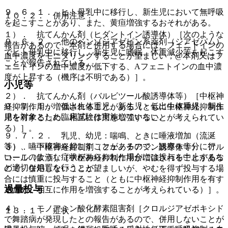
９．６．１． ヒト母乳中に移行し、新生児において無呼吸
１０．２． 併用注意：
を起こすことがあり、また、黄疸増強するおそれがある。
１）． 抗てんかん剤（ヒダントイン誘導体）［次のような
９．６．２． 他のベンゾジアゼピン系薬剤（ジアゼパム）
報告があるので、本剤と併用する場合には、フェニトインの
でヒト母乳中に移行し、新生児に嗜眠、体重減少等を起こす
血中濃度をモニタリングすることが望ましい；@本剤又はフ
ことが報告されている。
ェニトインの血中濃度が低下する、Aフェニトインの血中濃
度が上昇する（機序は不明である）］。
小児等
２）． 抗てんかん剤（バルビツール酸誘導体等）［中枢神
９．７．１． 低出生体重児、新生児：低出生体重児、新生
経抑制作用が増強されることがある（ともに中枢神経抑制作
児を対象とした臨床試験は実施していない。
用を有するため、相互に作用を増強することが考えられてい
る）］。
９．７．２． 乳児、幼児：喘鳴、ときに唾液増加（流涎
等）、嚥下障害を起こすことがあるので、観察を十分に行
３）． 中枢神経抑制剤（フェノチアジン誘導体等）、アル
い、このような症状があらわれた場合には投与を中止するな
コール（飲酒）［中枢神経抑制作用が増強されることがある
ど適切な処置を行うこと。
ので、併用しないことが望ましいが、やむを得ず投与する場
合には慎重に投与すること（ともに中枢神経抑制作用を有す
過量投与
るため、相互に作用を増強することが考えられている）］。
４）． モノアミン酸化酵素阻害剤［クロルジアゼポキシド
１３．１． 症状
で舞踏病が発現したとの報告があるので、併用しないことが