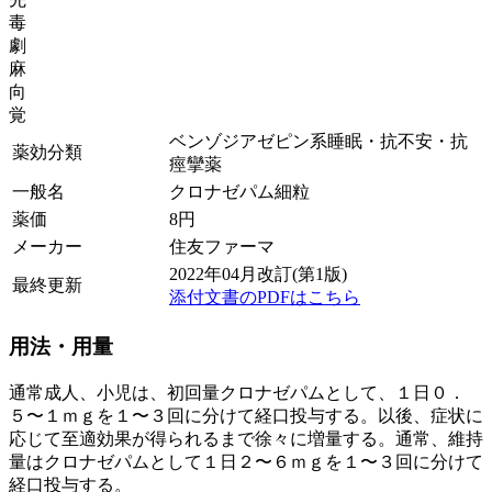
毒
劇
麻
向
覚
ベンゾジアゼピン系睡眠・抗不安・抗
薬効分類
痙攣薬
一般名
クロナゼパム細粒
薬価
8
円
メーカー
住友ファーマ
2022年04月改訂(第1版)
最終更新
添付文書のPDFはこちら
用法・用量
通常成人、小児は、初回量クロナゼパムとして、１日０．
５〜１ｍｇを１〜３回に分けて経口投与する。以後、症状に
応じて至適効果が得られるまで徐々に増量する。通常、維持
量はクロナゼパムとして１日２〜６ｍｇを１〜３回に分けて
経口投与する。