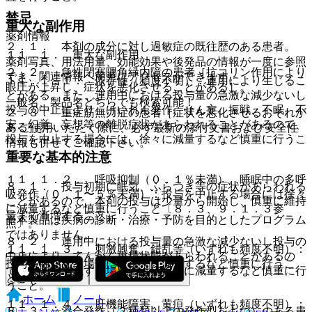
禁忌
重大な副作用
薬剤情報
２．１． 本剤の成分に対し過敏症の既往歴のある患者。
１１．１． 重大な副作用
薬剤写真、用法用量、効能効果や後発品の情報が一度に参照
２．２． 急性閉塞隅角緑内障の患者［抗コリン作用により
でき、関連情報へ簡単にアクセスができます。
１１．１．１． 依存性（頻度不明）：連用により生じるこ
眼圧が上昇し、症状を悪化させることがある］。
とがある。また、連用中における投与量の急激な減少ないし
一般名、製品名どちらでも検索可能！
投与の中止により、けいれん発作、せん妄、振戦、不眠、不
２．３． 重症筋無力症の患者［症状を悪化させるおそれが
安、幻覚、妄想等の離脱症状があらわれることがあるので、
ある］。
※ ご使用いただく際に、必ず最新の添付文書および安全性
投与を中止する場合には、徐々に減量するなど慎重に行うこ
情報も併せてご確認下さい。
と。
重要な基本的注意
１１．１．２． 呼吸抑制（０．１％未満）、睡眠中の多呼
８．１． 投与初期に眠気、ふらつき等の症状があらわれる
吸発作（０．１〜５％未満）：投与を中止する場合には徐々
ことがあるので、本剤の投与は少量から開始し、慎重に維持
に減量するなど慎重に行うこと〔８．３、９．１．３参
量まで漸増すること。
※本製品は疾病の診断・治療・予防を目的としたプログラム
照〕。
ではありません。
８．２． 連用中における投与量の急激な減少ないし投与の
１１．１．３． 刺激興奮、錯乱等（いずれも頻度不明）：
中止により、てんかん重積状態があらわれることがあるの
投与を中止する場合には徐々に減量するなど慎重に行うこ
で、投与を中止する場合には、徐々に減量するなど慎重に行
と。
うこと。
ホーム
ノート
１１．１．４． 肝機能障害、黄疸（いずれも頻度不明）：
８．３． 混合発作（２種類以上の発作型をもつ）のある患