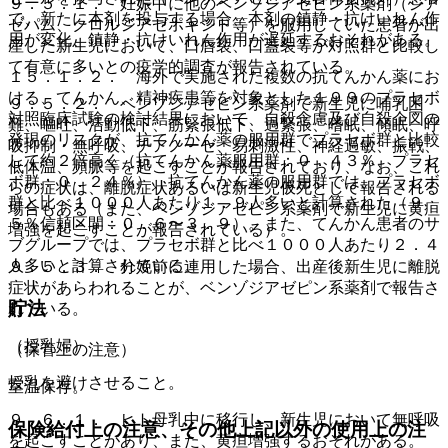
９．５．１． 妊娠中に他のベンゾジアゼピン系薬剤（ジア
で、新たに本剤を投与する場合、本剤の鎮静・抗けいれん作
ゼパム、クロルジアゼポキシド等）を服用していた患者が出
用が変化、鎮静・抗けいれん作用が遅延するおそれがある。
産した新生児において、口唇裂、口蓋裂等が対照群と比較し
て有意に多いとの疫学的調査が報告されている。
１５．１．２． 海外で実施された複数の抗てんかん薬にお
ける、てんかん、精神疾患等を対象とした１９９のプラセボ
９．５．２． ベンゾジアゼピン系薬剤で新生児に哺乳困
対照臨床試験の検討結果において、自殺念慮及び自殺企図の
難、嘔吐、活動低下、筋緊張低下、過緊張、嗜眠、傾眠、呼
発現のリスクが、抗てんかん薬の服用群でプラセボ群と比較
吸抑制・無呼吸、チアノーゼ、易刺激性、神経過敏、振戦、
して約２倍高く（抗てんかん薬服用群：０．４３％、プラセ
低体温、頻脈等を起こすことが報告されており、なお、これ
ボ群：０．２４％）、抗てんかん薬の服用群では、プラセボ
らの症状は、離脱症状あるいは新生児仮死として報告される
群と比べ１０００人あたり１．９人多いと計算された（９
場合もある（また、ベンゾジアゼピン系薬剤で新生児に黄疸
５％信頼区間：０．６〜３．９）。また、てんかん患者のサ
増強を起こすことが報告されている）。
ブグループでは、プラセボ群と比べ１０００人あたり２．４
人多いと計算されている。
９．５．３． 分娩前に連用した場合、出産後新生児に離脱
症状があらわれることが、ベンゾジアゼピン系薬剤で報告さ
貯法
れている。
（授乳婦）
（保管上の注意）
授乳を避けさせること。
室温保存。
９．６．１． ヒト母乳中に移行し、新生児において無呼吸
保険給付上の注意、その他上記以外の使用上の注
を起こすことがあり、また、黄疸増強するおそれがある。