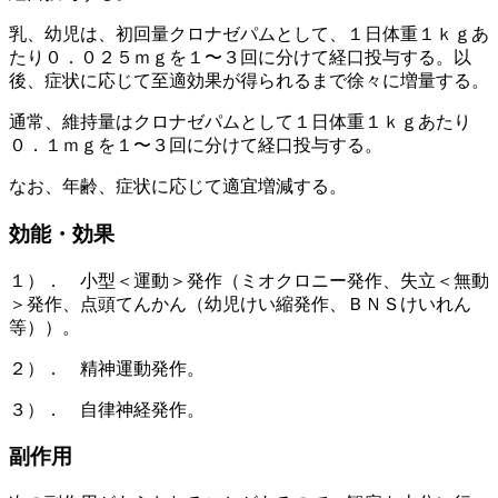
乳、幼児は、初回量クロナゼパムとして、１日体重１ｋｇあ
たり０．０２５ｍｇを１〜３回に分けて経口投与する。以
後、症状に応じて至適効果が得られるまで徐々に増量する。
通常、維持量はクロナゼパムとして１日体重１ｋｇあたり
０．１ｍｇを１〜３回に分けて経口投与する。
なお、年齢、症状に応じて適宜増減する。
効能・効果
１）． 小型＜運動＞発作（ミオクロニー発作、失立＜無動
＞発作、点頭てんかん（幼児けい縮発作、ＢＮＳけいれん
等））。
２）． 精神運動発作。
３）． 自律神経発作。
副作用