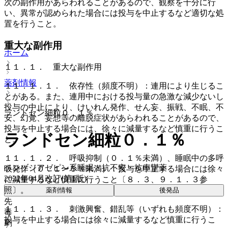
次の副作用があらわれることがあるので、観察を十分に行
い、異常が認められた場合には投与を中止するなど適切な処
置を行うこと。
重大な副作用
ホーム
１１．１． 重大な副作用
薬剤情報
１１．１．１． 依存性（頻度不明）：連用により生じるこ
とがある。また、連用中における投与量の急激な減少ないし
投与の中止により、けいれん発作、せん妄、振戦、不眠、不
ランドセン細粒０．１％
安、幻覚、妄想等の離脱症状があらわれることがあるので、
投与を中止する場合には、徐々に減量するなど慎重に行うこ
ランドセン細粒０．１％
と。
１１．１．２． 呼吸抑制（０．１％未満）、睡眠中の多呼
ベンゾジアゼピン系睡眠・抗不安・抗痙攣薬
吸発作（０．１〜５％未満）：投与を中止する場合には徐々
2022年04月改訂(第1版)
に減量するなど慎重に行うこと〔８．３、９．１．３参
照〕。
薬剤情報
後発品
先
１１．１．３． 刺激興奮、錯乱等（いずれも頻度不明）：
毒
投与を中止する場合には徐々に減量するなど慎重に行うこ
劇