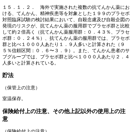
１５．１．２． 海外で実施された複数の抗てんかん薬にお
ける、てんかん、精神疾患等を対象とした１９９のプラセボ
対照臨床試験の検討結果において、自殺念慮及び自殺企図の
発現のリスクが、抗てんかん薬の服用群でプラセボ群と比較
して約２倍高く（抗てんかん薬服用群：０．４３％、プラセ
ボ群：０．２４％）、抗てんかん薬の服用群では、プラセボ
群と比べ１０００人あたり１．９人多いと計算された（９
５％信頼区間：０．６〜３．９）。また、てんかん患者のサ
ブグループでは、プラセボ群と比べ１０００人あたり２．４
人多いと計算されている。
貯法
（保管上の注意）
室温保存。
保険給付上の注意、その他上記以外の使用上の注
意
（保険給付上の注意）