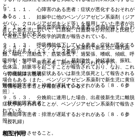
と。
９．１．１． 心障害のある患者：症状が悪化するおそれが
ある。
９．５．１． 妊娠中に他のベンゾジアゼピン系薬剤（ジア
ゼパム、クロルジアゼポキシド等）を服用していた患者が出
９．１．２． 脳器質的障害のある患者：作用が強くあらわ
産した新生児において、口唇裂、口蓋裂等が対照群と比較し
れるおそれがある。
て有意に多いとの疫学的調査が報告されている。
９．１．３． 呼吸機能低下している患者：症状が悪化する
９．５．２． ベンゾジアゼピン系薬剤で新生児に哺乳困
おそれがある〔１１．１．２参照〕。
難、嘔吐、活動低下、筋緊張低下、過緊張、嗜眠、傾眠、呼
吸抑制・無呼吸、チアノーゼ、易刺激性、神経過敏、振戦、
９．１．４． 衰弱患者：副作用があらわれやすい。
低体温、頻脈等を起こすことが報告されており、なお、これ
らの症状は、離脱症状あるいは新生児仮死として報告される
（腎機能障害患者）
場合もある（また、ベンゾジアゼピン系薬剤で新生児に黄疸
腎機能障害患者：排泄が遅延するおそれがある〔８．６参
増強を起こすことが報告されている）。
照〕。
９．５．３． 分娩前に連用した場合、出産後新生児に離脱
（肝機能障害患者）
症状があらわれることが、ベンゾジアゼピン系薬剤で報告さ
れている。
肝機能障害患者：排泄が遅延するおそれがある〔８．６参
照〕。
（授乳婦）
授乳を避けさせること。
相互作用