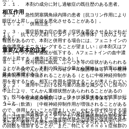
２．１． 本剤の成分に対し過敏症の既往歴のある患者。
相互作用
２．２． 急性閉塞隅角緑内障の患者［抗コリン作用により
眼圧が上昇し、症状を悪化させることがある］。
１０．２． 併用注意：
２．３． 重症筋無力症の患者［症状を悪化させるおそれが
１）． 抗てんかん剤（ヒダントイン誘導体）［次のような
ある］。
報告があるので、本剤と併用する場合には、フェニトインの
血中濃度をモニタリングすることが望ましい；@本剤又はフ
重要な基本的注意
ェニトインの血中濃度が低下する、Aフェニトインの血中濃
度が上昇する（機序は不明である）］。
８．１． 投与初期に眠気、ふらつき等の症状があらわれる
ことがあるので、本剤の投与は少量から開始し、慎重に維持
２）． 抗てんかん剤（バルビツール酸誘導体等）［中枢神
量まで漸増すること。
経抑制作用が増強されることがある（ともに中枢神経抑制作
用を有するため、相互に作用を増強することが考えられてい
８．２． 連用中における投与量の急激な減少ないし投与の
る）］。
中止により、てんかん重積状態があらわれることがあるの
で、投与を中止する場合には、徐々に減量するなど慎重に行
３）． 中枢神経抑制剤（フェノチアジン誘導体等）、アル
うこと。
コール（飲酒）［中枢神経抑制作用が増強されることがある
ので、併用しないことが望ましいが、やむを得ず投与する場
８．３． 混合発作（２種類以上の発作型をもつ）のある患
合には慎重に投与すること（ともに中枢神経抑制作用を有す
者に本剤を投与すると、強直間代発作の誘発や強直間代発作
るため、相互に作用を増強することが考えられている）］。
の回数を増加することが、また、特にＬｅｎｎｏｘ症候群の