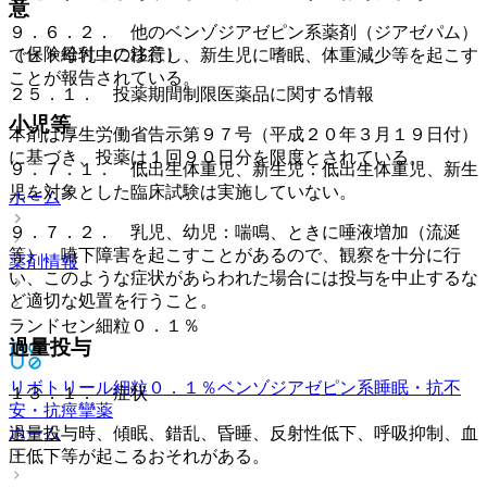
意
９．６．２． 他のベンゾジアゼピン系薬剤（ジアゼパム）
（保険給付上の注意）
でヒト母乳中に移行し、新生児に嗜眠、体重減少等を起こす
ことが報告されている。
２５．１． 投薬期間制限医薬品に関する情報
小児等
本剤は厚生労働省告示第９７号（平成２０年３月１９日付）
に基づき、投薬は１回９０日分を限度とされている。
９．７．１． 低出生体重児、新生児：低出生体重児、新生
児を対象とした臨床試験は実施していない。
ホーム
９．７．２． 乳児、幼児：喘鳴、ときに唾液増加（流涎
等）、嚥下障害を起こすことがあるので、観察を十分に行
薬剤情報
い、このような症状があらわれた場合には投与を中止するな
ど適切な処置を行うこと。
ランドセン細粒０．１％
過量投与
リボトリール細粒０．１％
ベンゾジアゼピン系睡眠・抗不
１３．１． 症状
安・抗痙攣薬
ホーム
過量投与時、傾眠、錯乱、昏睡、反射性低下、呼吸抑制、血
圧低下等が起こるおそれがある。