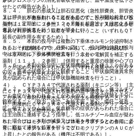
がシクロスポリンの消化管吸収を阻害し、血中濃度を低下さ
せたとの報告がある）］。
８．４． 胆石の形成又は胆石症悪化（急性胆嚢炎、胆管炎
又は膵炎）があらわれることがあるので、投与開始前及び投
２）． 抗不整脈剤、ＱＴ延長を起こすことが知られている
与中は、定期的に（６〜１２ヵ月毎）超音波、Ｘ線による胆
薬剤〔１１．１．２参照〕［ＱＴ延長を起こす又は悪化させ
嚢及び胆管検査を行うことが望ましい。
るおそれがあるため、観察を十分に行うこと（いずれもＱＴ
延長の副作用を有するため）］。
８．５． 本剤の投与中は複数の下垂体ホルモン分泌抑制さ
れるおそれがあるので、必要に応じて、投与開始前及び投与
３）． β遮断剤（アテノロール等）、カルシウム拮抗剤
中は定期的に下垂体機能検査を行うこと。
（ベラパミル、ジルチアゼム等）、水分や電解質を補正する
薬剤〔１１．１．２参照〕［併用すると重度の徐脈や心ブロ
８．６． 本剤の投与中に甲状腺機能低下を伴うことがある
ックが認められるおそれがある（いずれも徐脈や心ブロック
ので、患者の状態を十分に観察すること（甲状腺関連異常所
を引き起こすおそれがある）］。
見が認められた場合には甲状腺機能検査を行うこと）。
４）． ＣＹＰ３Ａ４で代謝される薬剤（キニジン等）［主
８．７． 本剤の投与中に副腎皮質機能低下し、低コルチゾ
にＣＹＰ３Ａ４で代謝される薬剤の血中濃度を上昇させるこ
ール血症があらわれることがあるので、患者の状態を十分に
とがある（本剤が成長ホルモンの産生を抑制することによ
観察すること（脱力、疲労、食欲不振、悪心、嘔吐、低血
り、間接的にＣＹＰ３Ａ４で代謝される薬剤のクリアランス
圧、低ナトリウム血症、低血糖等の症状があらわれた場合に
を低下させる可能性がある）］。
は主治医に連絡するよう指導し、低コルチゾール血症が疑わ
れた場合には、本剤の減量又は休薬を考慮するとともに、必
５）． ブロモクリプチン［ブロモクリプチンとの併用によ
要に応じて適切な処置を行うこと）。
り、類薬＜オクトレオチド＞でブロモクリプチンのＡＵＣが
上昇したとの報告がある（機序は不明である）］。