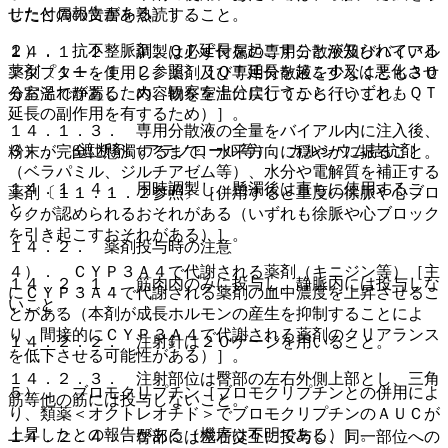
せたとの報告がある）］。
した付属の文書を熟読すること。
２）． 抗不整脈剤、ＱＴ延長を起こすことが知られている
１４．１．２． 調製は必ず付属の専用分散液及びバイアル
薬剤〔１１．１．２参照〕［ＱＴ延長を起こす又は悪化させ
アダプターを使用し、薬剤及び専用分散液を少なくとも３０
るおそれがあるため、観察を十分に行うこと（いずれもＱＴ
分室温で静置し、内容物を室温に戻してから行うこと。
延長の副作用を有するため）］。
１４．１．３． 専用分散液の全量をバイアル内に注入後、
３）． β遮断剤（アテノロール等）、カルシウム拮抗剤
粉末が完全に懸濁するまで、水平方向に穏やかに振ること。
（ベラパミル、ジルチアゼム等）、水分や電解質を補正する
１４．１．４． 用時調製し、懸濁後は直ちに使用するこ
薬剤〔１１．１．２参照〕［併用すると重度の徐脈や心ブロ
と。
ックが認められるおそれがある（いずれも徐脈や心ブロック
を引き起こすおそれがある）］。
１４．２． 薬剤投与時の注意
４）． ＣＹＰ３Ａ４で代謝される薬剤（キニジン等）［主
１４．２．１． 筋肉内のみに投与し、静脈内には投与しな
にＣＹＰ３Ａ４で代謝される薬剤の血中濃度を上昇させるこ
いこと。
とがある（本剤が成長ホルモンの産生を抑制することによ
り、間接的にＣＹＰ３Ａ４で代謝される薬剤のクリアランス
１４．２．２． 注射針は２０ゲージを用いること。
を低下させる可能性がある）］。
１４．２．３． 注射部位は臀部の左右外側上部とし、三角
５）． ブロモクリプチン［ブロモクリプチンとの併用によ
筋等他の筋には投与しないこと。
り、類薬＜オクトレオチド＞でブロモクリプチンのＡＵＣが
上昇したとの報告がある（機序は不明である）］。
１４．２．４． 臀部には左右交互に投与し、同一部位への