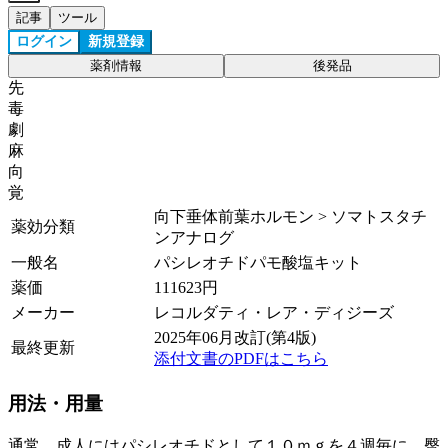
記事
ツール
ログイン
新規登録
薬剤情報
後発品
先
毒
劇
麻
向
覚
向下垂体前葉ホルモン > ソマトスタチ
薬効分類
ンアナログ
一般名
パシレオチドパモ酸塩キット
薬価
111623
円
メーカー
レコルダティ・レア・ディジーズ
2025年06月改訂(第4版)
最終更新
添付文書のPDFはこちら
用法・用量
通常、成人にはパシレオチドとして１０ｍｇを４週毎に、臀