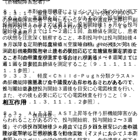
（肝機能障害患者）
８．１． 本剤の作用機序によりインスリン等の分泌が低下
９．３．１． 重度＜Ｃｈｉｌｄ−Ｐｕｇｈ分類クラスＣ＞
することで、高血糖を起こすことがあるので、投与開始前、
の肝機能障害患者：投与しないこと（血中濃度が上昇し、副
投与開始後１ヵ月までは週１回、投与開始後１ヵ月から投与
作用がおこりやすくなるおそれがある）〔２．２、１６．
開始後３ヵ月までは１〜２週に１回、血糖値を測定し、患者
６．２参照〕。
の状態を注意深く観察すること。本剤投与中は投与開始後４
ヵ月以降も定期的に血糖値（空腹時血糖、ＨｂＡ１ｃ等）を
９．３．２． 中等度＜Ｃｈｉｌｄ−Ｐｕｇｈ分類クラスＢ
測定し、本剤投与中止後も必要に応じて血糖値を測定するこ
＞の肝機能障害患者：患者の状態に応じて適宜用量を調節す
と。本剤の用量を増量する場合は、増量後４〜６週間までは
ること（血中濃度が上昇するおそれがある）〔７．４、１
週１回を目安に血糖値を測定すること〔９．１．１、１１．
６．６．２参照〕。
１．１参照〕。
９．３．３． 軽度＜Ｃｈｉｌｄ−Ｐｕｇｈ分類クラスＡ＞
８．２． 徐脈及びＱＴ延長があらわれることがあるので、
の肝機能障害患者：血中濃度が上昇するおそれがある〔１
投与開始前及び投与開始３週後を目安に心電図検査を行い、
６．６．２参照〕。
また、その後も必要に応じて心電図検査を行うこと〔９．
相互作用
１．２、９．１．３、１１．１．２参照〕。
８．３． ＡＬＴ上昇、ＡＳＴ上昇等を伴う肝機能障害があ
１０．２． 併用注意：
らわれることがあるので、投与開始前、投与開始２〜３週
後、その後投与開始後３ヵ月までは月１回を目安に、それ以
１）． シクロスポリン＜経口＞［シクロスポリンの血中濃
降は定期的に肝機能検査を行うこと〔７．４、１１．１．３
度が低下することがある（動物実験（イヌ）において、本剤
参照〕。