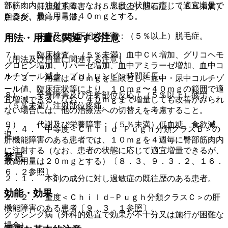
部筋肉内に注射する。なお、患者の状態に応じて適宜増量で
５）． 肝胆道系障害：（５％以上）胆石症、（５％未満）
きるが、最高用量は４０ｍｇとする。
胆嚢炎、胆汁うっ滞。
６）． 皮膚及び皮下組織障害：（５％以上）脱毛症。
用法・用量に関連する注意
７）． 臨床検査：（５％未満）血中ＣＫ増加、グリコヘモ
（用法及び用量に関連する注意）
グロビン増加、リパーゼ増加、血中アミラーゼ増加、血中コ
ルチゾール減少、プロトロンビン時間延長。
７．３． 用量は４０ｍｇを上限とし、血中・尿中コルチゾ
ール値、臨床症状等により、１０ｍｇ〜４０ｍｇの範囲で適
８）． 全身障害及び注射部位反応：（５％以上）疲労、
宜増減できる。なお、４０ｍｇまで増量しても改善がみられ
（５％未満）注射部位疼痛。
ない場合には、他の治療法への切替えを考慮すること。
９）． 代謝及び栄養障害：（５％未満）低血糖、食欲減
７．４． 中等度＜Ｃｈｉｌｄ−Ｐｕｇｈ分類クラスＢ＞の
退。
肝機能障害のある患者では、１０ｍｇを４週毎に臀部筋肉内
に注射する（なお、患者の状態に応じて適宜増量できるが、
禁忌
最高用量は２０ｍｇとする）〔８．３、９．３．２、１６．
６．２参照〕。
２．１． 本剤の成分に対し過敏症の既往歴のある患者。
効能・効果
２．２． 重度＜Ｃｈｉｌｄ−Ｐｕｇｈ分類クラスＣ＞の肝
機能障害のある患者〔９．３．１参照〕。
クッシング病（外科的処置で効果が不十分又は施行が困難な
場合）。