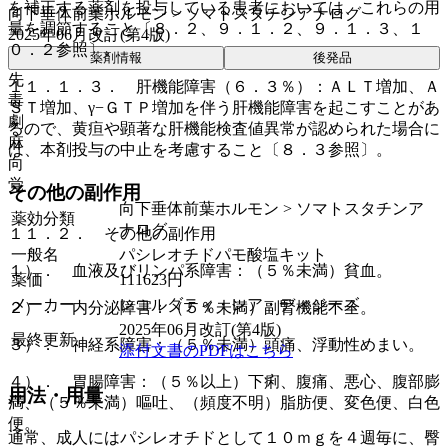
を補正する薬剤を投与している患者においては、これらの用
向下垂体前葉ホルモン > ソマトスタチンアナログ
量を調節すること〔８．２、９．１．２、９．１．３、１
2025年06月改訂(第4版)
０．２参照〕。
薬剤情報
後発品
先
１１．１．３． 肝機能障害（６．３％）：ＡＬＴ増加、Ａ
毒
ＳＴ増加、γ−ＧＴＰ増加を伴う肝機能障害を起こすことがあ
劇
るので、黄疸や顕著な肝機能検査値異常が認められた場合に
麻
は、本剤投与の中止を考慮すること〔８．３参照〕。
向
覚
その他の副作用
向下垂体前葉ホルモン > ソマトスタチンア
薬効分類
ナログ
１１．２． その他の副作用
一般名
パシレオチドパモ酸塩キット
１）． 血液及びリンパ系障害：（５％未満）貧血。
薬価
111623
円
メーカー
レコルダティ・レア・ディジーズ
２）． 内分泌障害：（５％未満）副腎機能不全。
2025年06月改訂(第4版)
最終更新
３）． 神経系障害：（５％未満）頭痛、浮動性めまい。
添付文書のPDFはこちら
４）． 胃腸障害：（５％以上）下痢、腹痛、悪心、腹部膨
用法・用量
満、（５％未満）嘔吐、（頻度不明）脂肪便、変色便、白色
便。
通常、成人にはパシレオチドとして１０ｍｇを４週毎に、臀