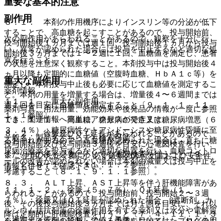
重要な基本的注意
副作用
８．１． 本剤の作用機序によりインスリン等の分泌が低下
することで、高血糖を起こすことがあるので、投与開始前、
次の副作用があらわれることがあるので、観察を十分に行
投与開始後１ヵ月までは週１回、投与開始後１ヵ月から投与
い、異常が認められた場合には投与を中止するなど適切な処
開始後３ヵ月までは１〜２週に１回、血糖値を測定し、患者
置を行うこと。
の状態を注意深く観察すること。本剤投与中は投与開始後４
ヵ月以降も定期的に血糖値（空腹時血糖、ＨｂＡ１ｃ等）を
重大な副作用
測定し、本剤投与中止後も必要に応じて血糖値を測定するこ
薬剤情報
と。本剤の用量を増量する場合は、増量後４〜６週間までは
１１．１． 重大な副作用
週１回を目安に血糖値を測定すること〔９．１．１、１１．
薬剤写真、用法用量、効能効果や後発品の情報が一度に参照
１．１参照〕。
でき、関連情報へ簡単にアクセスができます。
１１．１．１． 高血糖、糖尿病の発症又は糖尿病増悪（６
３．４％）：糖尿病性ケトアシドーシスや糖尿病性昏睡に至
８．２． 徐脈及びＱＴ延長があらわれることがあるので、
一般名、製品名どちらでも検索可能！
るおそれがあるので、高血糖が認められた場合は、直ちに糖
投与開始前及び投与開始３週後を目安に心電図検査を行い、
尿病治療薬を投与するなど適切な処置を行い、血糖コントロ
また、その後も必要に応じて心電図検査を行うこと〔９．
※ ご使用いただく際に、必ず最新の添付文書および安全性
ールの改善が認められない場合は本剤の減量又は投与中止を
１．２、９．１．３、１１．１．２参照〕。
情報も併せてご確認下さい。
考慮すること〔８．１、９．１．１参照〕。
８．３． ＡＬＴ上昇、ＡＳＴ上昇等を伴う肝機能障害があ
１１．１．２． 徐脈（５．７％）、ＱＴ延長（１．
らわれることがあるので、投与開始前、投与開始２〜３週
７％）：徐脈又はＱＴ延長が認められた場合、β遮断剤、カ
後、その後投与開始後３ヵ月までは月１回を目安に、それ以
ルシウム拮抗剤等の徐脈作用を有する薬剤又は水分や電解質
降は定期的に肝機能検査を行うこと〔７．４、１１．１．３
※本製品は疾病の診断・治療・予防を目的としたプログラム
を補正する薬剤を投与している患者においては、これらの用