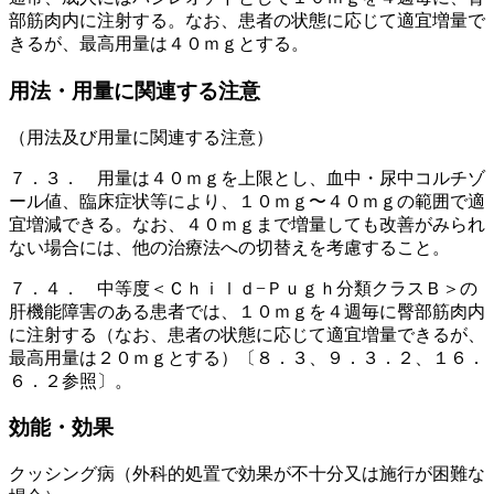
部筋肉内に注射する。なお、患者の状態に応じて適宜増量で
きるが、最高用量は４０ｍｇとする。
用法・用量に関連する注意
（用法及び用量に関連する注意）
７．３． 用量は４０ｍｇを上限とし、血中・尿中コルチゾ
ール値、臨床症状等により、１０ｍｇ〜４０ｍｇの範囲で適
宜増減できる。なお、４０ｍｇまで増量しても改善がみられ
ない場合には、他の治療法への切替えを考慮すること。
７．４． 中等度＜Ｃｈｉｌｄ−Ｐｕｇｈ分類クラスＢ＞の
肝機能障害のある患者では、１０ｍｇを４週毎に臀部筋肉内
に注射する（なお、患者の状態に応じて適宜増量できるが、
最高用量は２０ｍｇとする）〔８．３、９．３．２、１６．
６．２参照〕。
効能・効果
クッシング病（外科的処置で効果が不十分又は施行が困難な