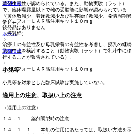
薬剤情報
殖発生毒性が認められている。また、動物実験（ラット）
で、臨床曝露量以下で雌の受胎能に影響が認められている
（黄体数減少、着床数減少及び生存胎仔数減少、発情周期異
シグニフォーＬＡＲ筋注用キット１０ｍｇ
常））。
後発品はありません
（授乳婦）
ホーム
治療上の有益性及び母乳栄養の有益性を考慮し、授乳の継続
又は中止を検討すること（動物実験（ラット）で乳汁中に移
薬剤情報
行することが報告されている）。
シグニフォーＬＡＲ筋注用キット１０ｍｇ
小児等
小児等を対象とした臨床試験は実施していない。
適用上の注意、取扱い上の注意
（適用上の注意）
１４．１． 薬剤調製時の注意
１４．１．１． 本剤の使用にあたっては、取扱い方法を示