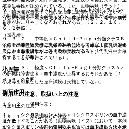
殖発生毒性が認められている。また、動物実験（ラット）
９．３．１． 重度＜Ｃｈｉｌｄ−Ｐｕｇｈ分類クラスＣ＞
で、臨床曝露量以下で雌の受胎能に影響が認められている
の肝機能障害患者：投与しないこと（血中濃度が上昇し、副
（黄体数減少、着床数減少及び生存胎仔数減少、発情周期異
作用がおこりやすくなるおそれがある）〔２．２、１６．
常））。
６．２参照〕。
（授乳婦）
９．３．２． 中等度＜Ｃｈｉｌｄ−Ｐｕｇｈ分類クラスＢ
＞の肝機能障害患者：患者の状態に応じて適宜用量を調節す
治療上の有益性及び母乳栄養の有益性を考慮し、授乳の継続
ること（血中濃度が上昇するおそれがある）〔７．４、１
又は中止を検討すること（動物実験（ラット）で乳汁中に移
６．６．２参照〕。
行することが報告されている）。
９．３．３． 軽度＜Ｃｈｉｌｄ−Ｐｕｇｈ分類クラスＡ＞
小児等
の肝機能障害患者：血中濃度が上昇するおそれがある〔１
６．６．２参照〕。
小児等を対象とした臨床試験は実施していない。
相互作用
適用上の注意、取扱い上の注意
１０．２． 併用注意：
（適用上の注意）
１）． シクロスポリン＜経口＞［シクロスポリンの血中濃
１４．１． 薬剤調製時の注意
度が低下することがある（動物実験（イヌ）において、本剤
がシクロスポリンの消化管吸収を阻害し、血中濃度を低下さ
１４．１．１． 本剤の使用にあたっては、取扱い方法を示