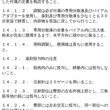
した付属の文書を熟読すること。
１４．１．２． 調製は必ず付属の専用分散液及びバイアル
アダプターを使用し、薬剤及び専用分散液を少なくとも３０
分室温で静置し、内容物を室温に戻してから行うこと。
１４．１．３． 専用分散液の全量をバイアル内に注入後、
粉末が完全に懸濁するまで、水平方向に穏やかに振ること。
１４．１．４． 用時調製し、懸濁後は直ちに使用するこ
と。
１４．２． 薬剤投与時の注意
１４．２．１． 筋肉内のみに投与し、静脈内には投与しな
いこと。
１４．２．２． 注射針は２０ゲージを用いること。
１４．２．３． 注射部位は臀部の左右外側上部とし、三角
筋等他の筋には投与しないこと。
１４．２．４． 臀部には左右交互に投与し、同一部位への