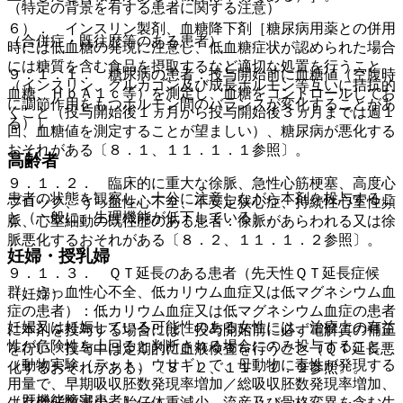
（特定の背景を有する患者に関する注意）
６）． インスリン製剤、血糖降下剤［糖尿病用薬との併用
（合併症・既往歴等のある患者）
時には低血糖の発現に注意し、低血糖症状が認められた場合
には糖質を含む食品を摂取するなど適切な処置を行うこと
９．１．１． 糖尿病の患者：投与開始前に血糖値（空腹時
（インスリン、グルカゴン及び成長ホルモン等互いに拮抗的
血糖、ＨｂＡ１ｃ等）を測定し、血糖をコントロールしてお
に調節作用をもつホルモン間のバランスが変化することがあ
くこと（投与開始後１ヵ月から投与開始後３ヵ月までは週１
る）］。
回、血糖値を測定することが望ましい）、糖尿病が悪化する
おそれがある〔８．１、１１．１．１参照〕。
高齢者
９．１．２． 臨床的に重大な徐脈、急性心筋梗塞、高度心
患者の状態を観察し、十分に注意しながら本剤を投与するこ
ブロック、うっ血性心不全、不安定狭心症、持続性心室性頻
と（一般に、生理機能が低下している）。
脈、心室細動の既往歴のある患者：徐脈があらわれる又は徐
脈悪化するおそれがある〔８．２、１１．１．２参照〕。
妊婦・授乳婦
９．１．３． ＱＴ延長のある患者（先天性ＱＴ延長症候
群、うっ血性心不全、低カリウム血症又は低マグネシウム血
（妊婦）
症の患者）：低カリウム血症又は低マグネシウム血症の患者
妊婦又は妊娠している可能性のある女性には、治療上の有益
に本剤を投与する場合には、投与開始前に必ず電解質の補正
性が危険性を上回ると判断される場合にのみ投与すること
を行い、投与中は定期的に血液検査を行うこと（ＱＴ延長悪
（動物実験（ラット、ウサギ）で、母動物に毒性が発現する
化するおそれがある）〔８．２、１１．１．２参照〕。
用量で、早期吸収胚数発現率増加／総吸収胚数発現率増加、
（肝機能障害患者）
生存胎仔数減少、胎仔体重減少、流産及び骨格変異を含む生