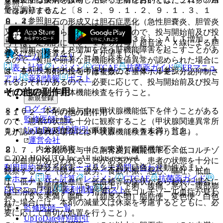
参照〕。
ではありません。
量を調節すること〔８．２、９．１．２、９．１．３、１
０．２参照〕。
８．４． 胆石の形成又は胆石症悪化（急性胆嚢炎、胆管炎
又は膵炎）があらわれることがあるので、投与開始前及び投
１１．１．３． 肝機能障害（６．３％）：ＡＬＴ増加、Ａ
与中は、定期的に（６〜１２ヵ月毎）超音波、Ｘ線による胆
ＳＴ増加、γ−ＧＴＰ増加を伴う肝機能障害を起こすことがあ
嚢及び胆管検査を行うことが望ましい。
ホーム
ノート
るので、黄疸や顕著な肝機能検査値異常が認められた場合に
表・計算
レジメン
CTCAE
抗菌薬ガイド
ERマニュ
は、本剤投与の中止を考慮すること〔８．３参照〕。
８．５． 本剤の投与中は複数の下垂体ホルモン分泌抑制さ
アル
薬剤情報
ポスト
れるおそれがあるので、必要に応じて、投与開始前及び投与
その他の副作用
中は定期的に下垂体機能検査を行うこと。
新規登録
ログイン
８．６． 本剤の投与中に甲状腺機能低下を伴うことがある
１１．２． その他の副作用
監修医師一覧
ので、患者の状態を十分に観察すること（甲状腺関連異常所
UpToDate特別割引
１）． 血液及びリンパ系障害：（５％未満）貧血。
見が認められた場合には甲状腺機能検査を行うこと）。
運営会社
２）． 内分泌障害：（５％未満）副腎機能不全。
８．７． 本剤の投与中に副腎皮質機能低下し、低コルチゾ
© 2021 HOKUTO Inc. All rights reserved.
ール血症があらわれることがあるので、患者の状態を十分に
利用規約
プライバシーポリシー
お問い合わせ
３）． 神経系障害：（５％未満）頭痛、浮動性めまい。
観察すること（脱力、疲労、食欲不振、悪心、嘔吐、低血
ホーム
表・計算
レジメン
CTCAE
抗菌薬ガイド
圧、低ナトリウム血症、低血糖等の症状があらわれた場合に
４）． 胃腸障害：（５％以上）下痢、腹痛、悪心、腹部膨
ERマニュアル
薬剤情報
ポスト
は主治医に連絡するよう指導し、低コルチゾール血症が疑わ
満、（５％未満）嘔吐、（頻度不明）脂肪便、変色便、白色
れた場合には、本剤の減量又は休薬を考慮するとともに、必
便。
監修医師一覧
要に応じて適切な処置を行うこと）。
UpToDate特別割引