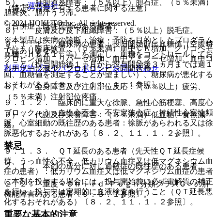
５）． 肝胆道系障害：（５％以上）胆石症、（５％未満）
運営会社
（特定の背景を有する患者に関する注意）
胆嚢炎、胆汁うっ滞。
© 2021 HOKUTO Inc. All rights reserved.
（合併症・既往歴等のある患者）
６）． 皮膚及び皮下組織障害：（５％以上）脱毛症。
※本製品は疾病の診断・治療・予防を目的としたプログラム
９．１．１． 糖尿病の患者：投与開始前に血糖値（空腹時
７）． 臨床検査：（５％未満）血中ＣＫ増加、グリコヘモ
ではありません。
血糖、ＨｂＡ１ｃ等）を測定し、血糖をコントロールしてお
グロビン増加、リパーゼ増加、血中アミラーゼ増加、血中コ
くこと（投与開始後１ヵ月から投与開始後３ヵ月までは週１
利用規約
プライバシーポリシー
お問い合わせ
ルチゾール減少、プロトロンビン時間延長。
回、血糖値を測定することが望ましい）、糖尿病が悪化する
おそれがある〔８．１、１１．１．１参照〕。
８）． 全身障害及び注射部位反応：（５％以上）疲労、
（５％未満）注射部位疼痛。
９．１．２． 臨床的に重大な徐脈、急性心筋梗塞、高度心
ブロック、うっ血性心不全、不安定狭心症、持続性心室性頻
９）． 代謝及び栄養障害：（５％未満）低血糖、食欲減
脈、心室細動の既往歴のある患者：徐脈があらわれる又は徐
退。
脈悪化するおそれがある〔８．２、１１．１．２参照〕。
禁忌
９．１．３． ＱＴ延長のある患者（先天性ＱＴ延長症候
群、うっ血性心不全、低カリウム血症又は低マグネシウム血
２．１． 本剤の成分に対し過敏症の既往歴のある患者。
症の患者）：低カリウム血症又は低マグネシウム血症の患者
に本剤を投与する場合には、投与開始前に必ず電解質の補正
２．２． 重度＜Ｃｈｉｌｄ−Ｐｕｇｈ分類クラスＣ＞の肝
を行い、投与中は定期的に血液検査を行うこと（ＱＴ延長悪
機能障害のある患者〔９．３．１参照〕。
化するおそれがある）〔８．２、１１．１．２参照〕。
重要な基本的注意