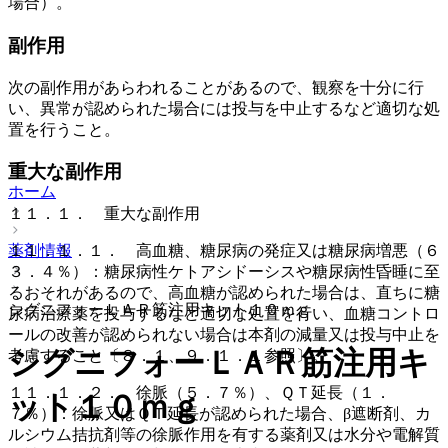
場合）。
副作用
次の副作用があらわれることがあるので、観察を十分に行
い、異常が認められた場合には投与を中止するなど適切な処
置を行うこと。
重大な副作用
ホーム
１１．１． 重大な副作用
薬剤情報
１１．１．１． 高血糖、糖尿病の発症又は糖尿病増悪（６
３．４％）：糖尿病性ケトアシドーシスや糖尿病性昏睡に至
るおそれがあるので、高血糖が認められた場合は、直ちに糖
シグニフォーＬＡＲ筋注用キット１０ｍｇ
尿病治療薬を投与するなど適切な処置を行い、血糖コントロ
ールの改善が認められない場合は本剤の減量又は投与中止を
シグニフォーＬＡＲ筋注用キ
考慮すること〔８．１、９．１．１参照〕。
１１．１．２． 徐脈（５．７％）、ＱＴ延長（１．
ット１０ｍｇ
７％）：徐脈又はＱＴ延長が認められた場合、β遮断剤、カ
ルシウム拮抗剤等の徐脈作用を有する薬剤又は水分や電解質