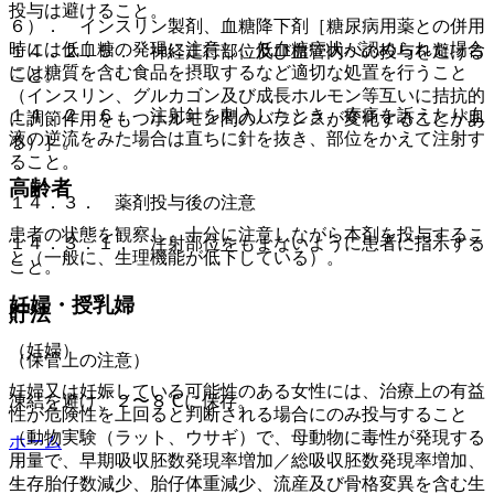
投与は避けること。
６）． インスリン製剤、血糖降下剤［糖尿病用薬との併用
時には低血糖の発現に注意し、低血糖症状が認められた場合
１４．２．５． 神経走行部位及び血管内への投与を避ける
には糖質を含む食品を摂取するなど適切な処置を行うこと
こと。
（インスリン、グルカゴン及び成長ホルモン等互いに拮抗的
１４．２．６． 注射針を刺入したとき、疼痛を訴えたり血
に調節作用をもつホルモン間のバランスが変化することがあ
液の逆流をみた場合は直ちに針を抜き、部位をかえて注射す
る）］。
ること。
高齢者
１４．３． 薬剤投与後の注意
患者の状態を観察し、十分に注意しながら本剤を投与するこ
１４．３．１． 注射部位をもまないように患者に指示する
と（一般に、生理機能が低下している）。
こと。
妊婦・授乳婦
貯法
（妊婦）
（保管上の注意）
妊婦又は妊娠している可能性のある女性には、治療上の有益
凍結を避け、２〜８℃に保存。
性が危険性を上回ると判断される場合にのみ投与すること
（動物実験（ラット、ウサギ）で、母動物に毒性が発現する
ホーム
用量で、早期吸収胚数発現率増加／総吸収胚数発現率増加、
生存胎仔数減少、胎仔体重減少、流産及び骨格変異を含む生