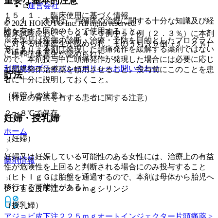
重要な基本的注意
運営会社
１５．１． 臨床使用に基づく情報
８．１． 本剤は、片頭痛の治療に関する十分な知識及び経
© 2021 HOKUTO Inc. All rights reserved.
験を有する医師のもとで使用すること。
臨床試験において、２４７５例中５７例（２．３％）に本剤
※本製品は疾病の診断・治療・予防を目的としたプログラム
に対する抗体産生が認められ、そのうち３０例（１．２％）
８．２． 本剤は発現した頭痛発作を緩解する薬剤ではない
ではありません。
に中和抗体産生が認められた。
ので、本剤投与中に頭痛発作が発現した場合には必要に応じ
利用規約
プライバシーポリシー
お問い合わせ
て頭痛発作治療薬を頓用させること。投与前にこのことを患
貯法
者に十分に説明しておくこと。
（保管上の注意）
（特定の背景を有する患者に関する注意）
２〜８℃で保存。
妊婦・授乳婦
ホーム
（妊婦）
妊婦又は妊娠している可能性のある女性には、治療上の有益
薬剤情報
性が危険性を上回ると判断される場合にのみ投与すること
（ヒトＩｇＧは胎盤を通過するので、本剤は母体から胎児へ
移行する可能性がある）。
アジョビ皮下注２２５ｍｇシリンジ
（授乳婦）
アジョビ皮下注２２５ｍｇオートインジェクター
片頭痛薬 >