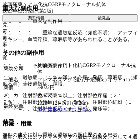
片頭痛薬 > ヒト化抗CGRPモノクローナル抗体
重大な副作用
2023年12月改訂(第2版)
薬剤情報
後発品
１１．１． 重大な副作用
先
毒
１１．１．１． 重篤な過敏症反応（頻度不明）：アナフィ
劇
ラキシー、血管浮腫、蕁麻疹等があらわれることがある。
麻
向
その他の副作用
覚
片頭痛薬 > ヒト化抗CGRPモノクローナル抗
１１．２． その他の副作用
薬効分類
体
１）． 過敏症：（１％未満）そう痒、発疹、蕁麻疹、（頻
一般名
フレマネズマブ (遺伝子組換え) キット (1)
度不明）薬物過敏症、腫脹。
薬価
39022
円
メーカー
大塚製薬
２）． 注射部位：（１％以上）注射部位疼痛（２１．
９％）、注射部位硬結（１９．３％）、注射部位紅斑（１
2023年12月改訂(第2版)
最終更新
７．７％）、注射部位反応（そう痒感、発疹等）。
添付文書のPDFはこちら
禁忌
用法・用量
本剤の成分に対し重篤な過敏症の既往歴のある患者。
通常、成人にはフレマネズマブ（遺伝子組換え）として４週