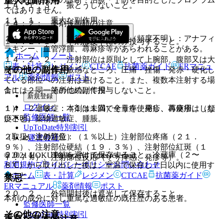
重大な副作用
１４．１．３． 振とうしないこと。
ではありません。
１１．１． 重大な副作用
１４．２． 薬剤投与時の注意
１１．１．１． 重篤な過敏症反応（頻度不明）：アナフィ
１４．２．１． 本剤は皮下にのみ投与すること。
ラキシー、血管浮腫、蕁麻疹等があらわれることがある。
ホーム
ノート
１４．２．２． 注射部位は原則として上腕部、腹部又は大
表・計算
レジメン
CTCAE
抗菌薬ガイド
ERマニュ
その他の副作用
腿部とし、皮膚が敏感なところ、圧痛・挫傷・発赤・硬化し
アル
薬剤情報
ポスト
ている部位への注射は避けること。また、複数本注射する場
１１．２． その他の副作用
合には、同一箇所に続けて投与しないこと。
新規登録
ログイン
１）． 過敏症：（１％未満）そう痒、発疹、蕁麻疹、（頻
１４．２．３． 本剤は１回で全量を使用し、再使用はしな
監修医師一覧
度不明）薬物過敏症、腫脹。
いこと。
UpToDate特別割引
２）． 注射部位：（１％以上）注射部位疼痛（２１．
（取扱い上の注意）
運営会社
９％）、注射部位硬結（１９．３％）、注射部位紅斑（１
２０．１． 凍結を避けて保存すること。冷蔵庫（２〜
© 2021 HOKUTO Inc. All rights reserved.
７．７％）、注射部位反応（そう痒感、発疹等）。
利用規約
プライバシーポリシー
お問い合わせ
８℃）から取り出した後は、室温で保存し７日以内に使用す
ホーム
表・計算
レジメン
CTCAE
抗菌薬ガイド
ること。
禁忌
ERマニュアル
薬剤情報
ポスト
２０．２． 外箱開封後は遮光して保存すること。
本剤の成分に対し重篤な過敏症の既往歴のある患者。
監修医師一覧
その他の注意
UpToDate特別割引