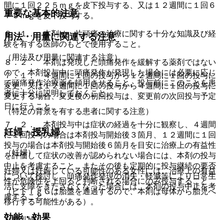
間に１回２２５ｍｇを皮下投与する、又は１２週間に１回６
重要な基本的注意
７５ｍｇを皮下投与する。
８．１． 本剤は、片頭痛の治療に関する十分な知識及び経
用法・用量に関連する注意
験を有する医師のもとで使用すること。
（用法及び用量に関連する注意）
８．２． 本剤は発現した頭痛発作を緩解する薬剤ではない
ので、本剤投与中に頭痛発作が発現した場合には必要に応じ
７．１． ４週間に１回の投与から１２週間に１回の投与に
て頭痛発作治療薬を頓用させること。投与前にこのことを患
変更、又は１２週間に１回の投与から４週間に１回の投与に
者に十分に説明しておくこと。
変更する場合、変更後の初回投与は、変更前の次回投与予定
日に行うこと。
（特定の背景を有する患者に関する注意）
７．２． 本剤投与中は症状の経過を十分に観察し、４週間
妊婦・授乳婦
に１回投与の場合は本剤投与開始後３箇月、１２週間に１回
投与の場合は本剤投与開始後６箇月を目安に治療上の有益性
（妊婦）
を評価して症状の改善が認められない場合には、本剤の投与
中止を考慮すること。またその後も定期的に投与継続の要否
妊婦又は妊娠している可能性のある女性には、治療上の有益
について検討し、頭痛発作発現の消失・軽減等により日常生
性が危険性を上回ると判断される場合にのみ投与すること
活に支障をきたさなくなった場合には、本剤の投与中止を考
（ヒトＩｇＧは胎盤を通過するので、本剤は母体から胎児へ
慮すること。
移行する可能性がある）。
効能・効果
（授乳婦）