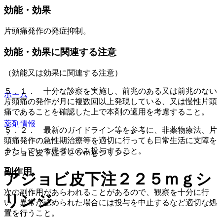
効能・効果
片頭痛発作の発症抑制。
効能・効果に関連する注意
（効能又は効果に関連する注意）
５．１． 十分な診察を実施し、前兆のある又は前兆のない
ホーム
片頭痛の発作が月に複数回以上発現している、又は慢性片頭
痛であることを確認した上で本剤の適用を考慮すること。
薬剤情報
５．２． 最新のガイドライン等を参考に、非薬物療法、片
頭痛発作の急性期治療等を適切に行っても日常生活に支障を
きたしている患者にのみ投与すること。
アジョビ皮下注２２５ｍｇシリンジ
副作用
アジョビ皮下注２２５ｍｇシ
次の副作用があらわれることがあるので、観察を十分に行
リンジ
い、異常が認められた場合には投与を中止するなど適切な処
置を行うこと。