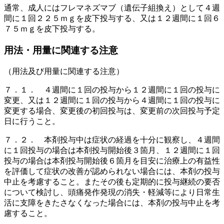
通常、成人にはフレマネズマブ（遺伝子組換え）として４週
間に１回２２５ｍｇを皮下投与する、又は１２週間に１回６
７５ｍｇを皮下投与する。
用法・用量に関連する注意
（用法及び用量に関連する注意）
７．１． ４週間に１回の投与から１２週間に１回の投与に
変更、又は１２週間に１回の投与から４週間に１回の投与に
変更する場合、変更後の初回投与は、変更前の次回投与予定
日に行うこと。
７．２． 本剤投与中は症状の経過を十分に観察し、４週間
に１回投与の場合は本剤投与開始後３箇月、１２週間に１回
投与の場合は本剤投与開始後６箇月を目安に治療上の有益性
を評価して症状の改善が認められない場合には、本剤の投与
中止を考慮すること。またその後も定期的に投与継続の要否
について検討し、頭痛発作発現の消失・軽減等により日常生
活に支障をきたさなくなった場合には、本剤の投与中止を考
慮すること。