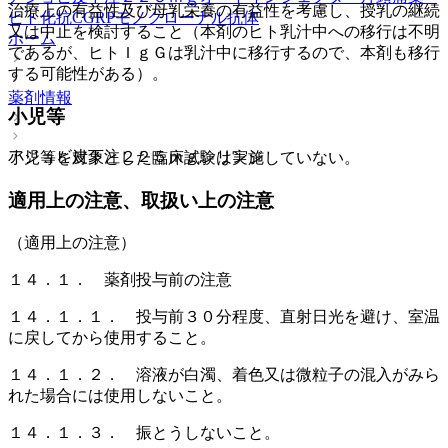
治療上の有益性及び母乳栄養の有益性を考慮し、授乳の継続
ヒト化抗CGRPモノクローナル抗体
又は中止を検討すること（本剤のヒト乳汁中への移行は不明
ホーム
であるが、ヒトＩｇＧは乳汁中に移行するので、本剤も移行
する可能性がある）。
薬剤情報
小児等
アジョビ皮下注２２５ｍｇシリンジ
小児等を対象とした臨床試験は実施していない。
適用上の注意、取扱い上の注意
（適用上の注意）
１４．１． 薬剤投与前の注意
１４．１．１． 投与前３０分程度、直射日光を避け、室温
に戻してから使用すること。
１４．１．２． 溶液が白濁、着色又は微粒子の混入がみら
れた場合には使用しないこと。
１４．１．３． 振とうしないこと。