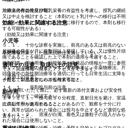
片頭痛発作の発症抑制。
治療上の有益性及び母乳栄養の有益性を考慮し、授乳の継続
又は中止を検討すること（本剤のヒト乳汁中への移行は不明
効能・効果に関連する注意
であるが、ヒトＩｇＧは乳汁中に移行するので、本剤も移行
する可能性がある）。
（効能又は効果に関連する注意）
小児等
５．１． 十分な診察を実施し、前兆のある又は前兆のない
片頭痛の発作が月に複数回以上発現している、又は慢性片頭
薬剤情報
小児等を対象とした臨床試験は実施していない。
痛であることを確認した上で本剤の適用を考慮すること。
薬剤写真、用法用量、効能効果や後発品の情報が一度に参照
適用上の注意、取扱い上の注意
５．２． 最新のガイドライン等を参考に、非薬物療法、片
でき、関連情報へ簡単にアクセスができます。
頭痛発作の急性期治療等を適切に行っても日常生活に支障を
（適用上の注意）
一般名、製品名どちらでも検索可能！
きたしている患者にのみ投与すること。
１４．１． 薬剤投与前の注意
※ ご使用いただく際に、必ず最新の添付文書および安全性
副作用
情報も併せてご確認下さい。
１４．１．１． 投与前３０分程度、直射日光を避け、室温
次の副作用があらわれることがあるので、観察を十分に行
に戻してから使用すること。
い、異常が認められた場合には投与を中止するなど適切な処
１４．１．２． 溶液が白濁、着色又は微粒子の混入がみら
置を行うこと。
れた場合には使用しないこと。
※本製品は疾病の診断・治療・予防を目的としたプログラム