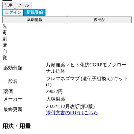
記事
ツール
ログイン
新規登録
薬剤情報
後発品
先
毒
劇
麻
向
覚
片頭痛薬 > ヒト化抗CGRPモノクロー
薬効分類
ナル抗体
フレマネズマブ (遺伝子組換え) キット
一般名
(1)
薬価
39022
円
メーカー
大塚製薬
2023年12月改訂(第2版)
最終更新
添付文書のPDFはこちら
用法・用量