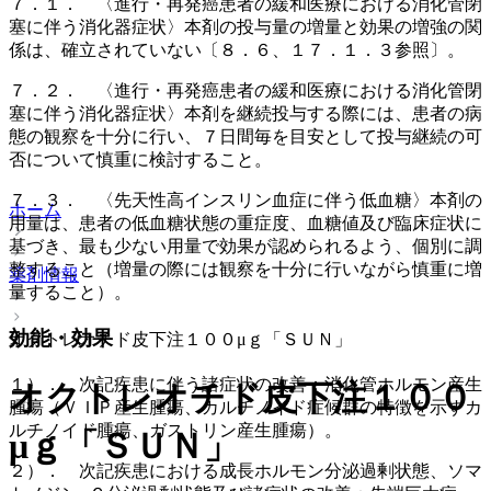
７．１． 〈進行・再発癌患者の緩和医療における消化管閉
塞に伴う消化器症状〉本剤の投与量の増量と効果の増強の関
係は、確立されていない〔８．６、１７．１．３参照〕。
７．２． 〈進行・再発癌患者の緩和医療における消化管閉
塞に伴う消化器症状〉本剤を継続投与する際には、患者の病
態の観察を十分に行い、７日間毎を目安として投与継続の可
否について慎重に検討すること。
７．３． 〈先天性高インスリン血症に伴う低血糖〉本剤の
ホーム
用量は、患者の低血糖状態の重症度、血糖値及び臨床症状に
基づき、最も少ない用量で効果が認められるよう、個別に調
整すること（増量の際には観察を十分に行いながら慎重に増
薬剤情報
量すること）。
効能・効果
オクトレオチド皮下注１００μｇ「ＳＵＮ」
１）． 次記疾患に伴う諸症状の改善：消化管ホルモン産生
オクトレオチド皮下注１００
腫瘍（ＶＩＰ産生腫瘍、カルチノイド症候群の特徴を示すカ
ルチノイド腫瘍、ガストリン産生腫瘍）。
μｇ「ＳＵＮ」
２）． 次記疾患における成長ホルモン分泌過剰状態、ソマ