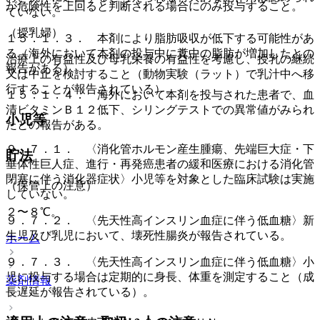
が危険性を上回ると判断される場合にのみ投与すること。
ていない。
（授乳婦）
１５．１．３． 本剤により脂肪吸収が低下する可能性があ
る（海外において本剤の投与中に糞中の脂肪が増加したとの
治療上の有益性及び母乳栄養の有益性を考慮し、授乳の継続
報告がある）。
又は中止を検討すること（動物実験（ラット）で乳汁中へ移
行することが報告されている）。
１５．１．４． 海外において本剤を投与された患者で、血
清ビタミンＢ１２低下、シリングテストでの異常値がみられ
小児等
たとの報告がある。
９．７．１． 〈消化管ホルモン産生腫瘍、先端巨大症・下
貯法
垂体性巨人症、進行・再発癌患者の緩和医療における消化管
閉塞に伴う消化器症状〉小児等を対象とした臨床試験は実施
（保管上の注意）
していない。
２〜８℃。
９．７．２． 〈先天性高インスリン血症に伴う低血糖〉新
生児及び乳児において、壊死性腸炎が報告されている。
ホーム
９．７．３． 〈先天性高インスリン血症に伴う低血糖〉小
児に投与する場合は定期的に身長、体重を測定すること（成
薬剤情報
長遅延が報告されている）。