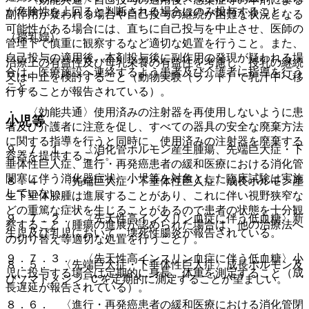
が危険性を上回ると判断される場合にのみ投与すること。
副作用が疑われる場合や自己投与の継続が困難な状況となる
可能性がある場合には、直ちに自己投与を中止させ、医師の
（授乳婦）
管理下で慎重に観察するなど適切な処置を行うこと。また、
自己投与の適用後、本剤投与後に副作用の発現が疑われる場
治療上の有益性及び母乳栄養の有益性を考慮し、授乳の継続
合は、医療施設へ連絡するよう患者及び介護者に指導を行う
又は中止を検討すること（動物実験（ラット）で乳汁中へ移
こと。
行することが報告されている）。
・ 〈効能共通〉使用済みの注射器を再使用しないように患
小児等
者及び介護者に注意を促し、すべての器具の安全な廃棄方法
に関する指導を行うと同時に、使用済みの注射器を廃棄する
９．７．１． 〈消化管ホルモン産生腫瘍、先端巨大症・下
容器を提供すること。
垂体性巨人症、進行・再発癌患者の緩和医療における消化管
閉塞に伴う消化器症状〉小児等を対象とした臨床試験は実施
８．４． 〈先端巨大症・下垂体性巨人症〉成長ホルモン産
していない。
生下垂体腺腫は進展することがあり、これに伴い視野狭窄な
どの重篤な症状を生じることがあるので患者の状態を十分観
９．７．２． 〈先天性高インスリン血症に伴う低血糖〉新
察すること（腫瘍の進展が認められた場合は、他の治療法へ
生児及び乳児において、壊死性腸炎が報告されている。
の切り替え等適切な処置を行うこと）。
９．７．３． 〈先天性高インスリン血症に伴う低血糖〉小
８．５． 〈先端巨大症・下垂体性巨人症〉成長ホルモン及
児に投与する場合は定期的に身長、体重を測定すること（成
びソマトメジン−Ｃを定期的に測定することが望ましい。
長遅延が報告されている）。
８．６． 〈進行・再発癌患者の緩和医療における消化管閉