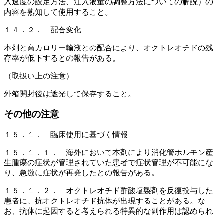
入速度の設定方法、注入液量の調整方法についての解説）の
内容を熟知して使用すること。
１４．２． 配合変化
本剤と高カロリー輸液との配合により、オクトレオチドの残
存率が低下するとの報告がある。
（取扱い上の注意）
外箱開封後は遮光して保存すること。
その他の注意
１５．１． 臨床使用に基づく情報
１５．１．１． 海外において本剤により消化管ホルモン産
生腫瘍の症状が管理されていた患者で症状管理が不可能にな
り、急激に症状が再発したとの報告がある。
１５．１．２． オクトレオチド酢酸塩製剤を反復投与した
患者に、抗オクトレオチド抗体が出現することがある。な
お、抗体に起因すると考えられる特異的な副作用は認められ