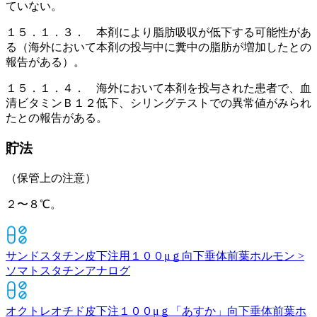
ていない。
１５．１．３． 本剤により脂肪吸収が低下する可能性があ
る（海外において本剤の投与中に糞中の脂肪が増加したとの
報告がある）。
１５．１．４． 海外において本剤を投与された患者で、血
清ビタミンＢ１２低下、シリングテストでの異常値がみられ
たとの報告がある。
貯法
（保管上の注意）
２〜８℃。
サンドスタチン皮下注用１００μｇ
向下垂体前葉ホルモン >
ソマトスタチンアナログ
オクトレオチド皮下注１００μｇ「あすか」
向下垂体前葉ホ