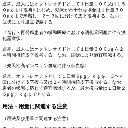
通常、成人にはオクトレオチドとして１日量１００又は１５
０μｇより投与をはじめ、効果が不十分な場合は１日量３０
０μｇまで漸増し、２〜３回に分けて皮下投与する。なお、
症状により適宜増減する。
〈進行・再発癌患者の緩和医療における消化管閉塞に伴う消
化器症状〉
通常、成人にはオクトレオチドとして１日量３００μｇを２
４時間持続皮下投与する。なお、症状により適宜増減する。
〈先天性高インスリン血症に伴う低血糖〉
通常、オクトレオチドとして１日量５μｇ／ｋｇを、３〜４
回に分けて皮下投与又は２４時間持続皮下投与する。なお、
患者の状態に応じて適宜増減するが、最大投与量は１日量２
５μｇ／ｋｇまでとする。
用法・用量に関連する注意
（用法及び用量に関連する注意）