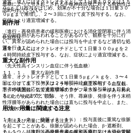
通常、成人にはオクトレオチドとして１日量１００又は１５
血糖によって引き起こされる中枢神経症状に対する有効性は
０μｇより投与をはじめ、効果が不十分な場合は１日量３０
認められていない。
０μｇまで漸増し、２〜３回に分けて皮下投与する。なお、
症状により適宜増減する。
副作用
〈進行・再発癌患者の緩和医療における消化管閉塞に伴う消
次の副作用があらわれることがあるので、観察を十分に行
化器症状〉
い、異常が認められた場合には投与を中止するなど適切な処
置を行うこと。
通常、成人にはオクトレオチドとして１日量３００μｇを２
４時間持続皮下投与する。なお、症状により適宜増減する。
重大な副作用
〈先天性高インスリン血症に伴う低血糖〉
１１．１． 重大な副作用
通常、オクトレオチドとして１日量５μｇ／ｋｇを、３〜４
回に分けて皮下投与又は２４時間持続皮下投与する。なお、
１１．１．１． アナフィラキシー（頻度不明）：血圧低
患者の状態に応じて適宜増減するが、最大投与量は１日量２
下、呼吸困難、気管支痙攣等のアナフィラキシーがあらわれ
５μｇ／ｋｇまでとする。
ることがあるので、皮疹、そう痒、蕁麻疹、発疹を伴う末梢
性浮腫等があらわれた場合には直ちに投与を中止し、また、
用法・用量に関連する注意
その後の投与は行わないこと。
１１．１．２． 徐脈（０．１％）：投与直後に重篤な徐脈
（用法及び用量に関連する注意）
を起こすことがある。徐脈が認められた場合、β−遮断剤、
７．１． 〈進行・再発癌患者の緩和医療における消化管閉
カルシウム拮抗剤等の徐脈作用を有する薬剤又は水分や電解