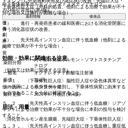
トメジン−Ｃ分泌過剰状態及び諸症状の改善：先端巨大症・
向下垂体前葉ホルモン > ソマトスタチンアナログ
下垂体性巨人症（外科的処置、他剤による治療で効果が不十
2024年07月改訂(第4版)
分な場合又は施行が困難な場合）。
薬剤情報
後発品
後
３）． 進行・再発癌患者の緩和医療における消化管閉塞に
毒
伴う消化器症状の改善。
劇
４）． 先天性高インスリン血症に伴う低血糖（他剤による
麻
治療で効果が不十分な場合）。
向
覚
効能・効果に関連する注意
向下垂体前葉ホルモン > ソマトスタチンア
薬効分類
ナログ
（効能又は効果に関連する注意）
一般名
オクトレオチド酢酸塩注射液
薬価
724
円
５．１． 〈下垂体性巨人症〉脳性巨人症や染色体異常など
他の原因による高身長例を鑑別し、下垂体性病変に由来する
メーカー
サンファーマ
ものであることを十分に確認すること。
最終更新
2024年07月改訂(第4版)
５．２． 〈先天性高インスリン血症に伴う低血糖〉ジアゾ
用法・用量
キシドによる治療で効果が不十分な場合に本剤の投与を検討
すること。
〈消化管ホルモン産生腫瘍、先端巨大症・下垂体性巨人症〉
５．３． 〈先天性高インスリン血症に伴う低血糖〉重症低