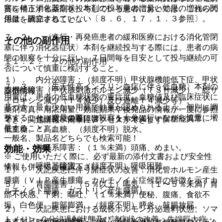
塞に伴う消化器症状〉本剤の投与量の増量と効果の増強の関
質を補正する薬剤を投与している患者においては、これらの
係は、確立されていない〔８．６、１７．１．３参照〕。
用量を調節すること。
７．２． 〈進行・再発癌患者の緩和医療における消化管閉
その他の副作用
塞に伴う消化器症状〉本剤を継続投与する際には、患者の病
態の観察を十分に行い、７日間毎を目安として投与継続の可
１１．２． その他の副作用
否について慎重に検討すること。
１）． 内分泌障害：（頻度不明）甲状腺機能低下症、甲状
７．３． 〈先天性高インスリン血症に伴う低血糖〉本剤の
腺機能障害（甲状腺刺激ホルモン減少（ＴＳＨ減少）、総サ
薬剤情報
用量は、患者の低血糖状態の重症度、血糖値及び臨床症状に
イロキシン減少（Ｔ４減少）及び遊離Ｔ４減少等）。
基づき、最も少ない用量で効果が認められるよう、個別に調
薬剤写真、用法用量、効能効果や後発品の情報が一度に参照
整すること（増量の際には観察を十分に行いながら慎重に増
２）． 代謝及び栄養障害：（１％未満）＊耐糖能異常、＊
でき、関連情報へ簡単にアクセスができます。
量すること）。
低血糖、＊高血糖、（頻度不明）脱水。
一般名、製品名どちらでも検索可能！
３）． 神経系障害：（１％未満）頭痛、めまい。
効能・効果
※ ご使用いただく際に、必ず最新の添付文書および安全性
４）． 呼吸器障害：（頻度不明）呼吸困難。
情報も併せてご確認下さい。
１）． 次記疾患に伴う諸症状の改善：消化管ホルモン産生
腫瘍（ＶＩＰ産生腫瘍、カルチノイド症候群の特徴を示すカ
５）． 胃腸障害：（５％以上）嘔気、（１〜５％未満）胃
ルチノイド腫瘍、ガストリン産生腫瘍）。
部不快感、下痢、嘔吐、（１％未満）便秘、腹痛、食欲不
振、白色便、腹部膨満、（頻度不明）膵炎、鼓腸放屁。
２）． 次記疾患における成長ホルモン分泌過剰状態、ソマ
トメジン−Ｃ分泌過剰状態及び諸症状の改善：先端巨大症・
※本製品は疾病の診断・治療・予防を目的としたプログラム