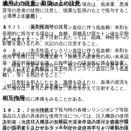
適用上の注意、取扱い上の注意
塞に伴う消化器症状〉増量投与を行う場合は、低体重、悪液
質等の患者の状態に注意し、慎重な監視のもとで投与するこ
（適用上の注意）
と〔７．１参照〕。
１４．１． 薬剤投与時の注意
８．７． 〈先天性高インスリン血症に伴う低血糖〉本剤を
長期的に投与する場合は、血糖、尿糖及び尿ケトン値を定期
１４．１．１． 皮下注射にあたっては、組織、神経等への
的に検査すること。
影響を避けるため、次記の点に注意すること。
８．８． 〈先天性高インスリン血症に伴う低血糖〉本剤を
・ 神経走行部位を避けるように注意すること。
使用する際には、関連文献（「医療上の必要性の高い未承認
薬・適応外薬検討会議 公知申請への該当性に係る報告書：
・ 繰返し注射する場合には、例えば左右交互に注射するな
オクトレオチド酢酸塩（先天性高インスリン血症に伴う低血
ど同一部位を避けて行うこと。
糖）」等）を熟読すること。
・ 注射針を刺入したとき、激痛を訴えたり、血液の逆流を
（特定の背景を有する患者に関する注意）
みた場合は、直ちに針を抜き、部位をかえて注射すること。
相互作用
・ 注射部位に疼痛をみることがある。
１４．１．２． 持続皮下投与時の各種シリンジポンプ等医
１０．２． 併用注意：
薬品注入器の具体的な使用方法については、注入機器の使用
１）． シクロスポリン＜経口＞［シクロスポリンの血中濃
説明書（当該注入機器の製造販売業者作成の添付文書及び取
度が低下することがある（本剤がシクロスポリンの吸収を阻
扱い説明書）及びサンファーマ社作成使用手引き（本剤の注