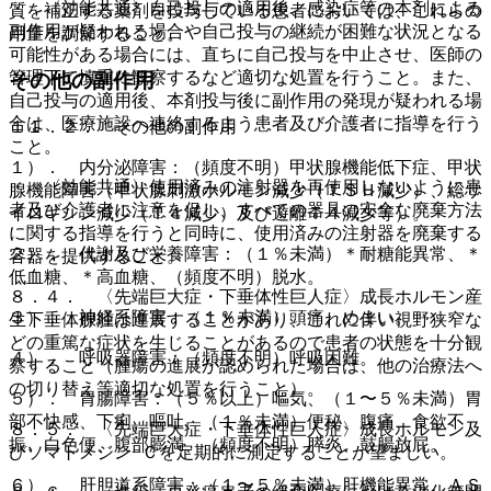
・ 〈効能共通〉自己投与の適用後、感染症等の本剤による
質を補正する薬剤を投与している患者においては、これらの
副作用が疑われる場合や自己投与の継続が困難な状況となる
用量を調節すること。
可能性がある場合には、直ちに自己投与を中止させ、医師の
管理下で慎重に観察するなど適切な処置を行うこと。また、
その他の副作用
自己投与の適用後、本剤投与後に副作用の発現が疑われる場
合は、医療施設へ連絡するよう患者及び介護者に指導を行う
１１．２． その他の副作用
こと。
１）． 内分泌障害：（頻度不明）甲状腺機能低下症、甲状
・ 〈効能共通〉使用済みの注射器を再使用しないように患
腺機能障害（甲状腺刺激ホルモン減少（ＴＳＨ減少）、総サ
者及び介護者に注意を促し、すべての器具の安全な廃棄方法
イロキシン減少（Ｔ４減少）及び遊離Ｔ４減少等）。
に関する指導を行うと同時に、使用済みの注射器を廃棄する
２）． 代謝及び栄養障害：（１％未満）＊耐糖能異常、＊
容器を提供すること。
低血糖、＊高血糖、（頻度不明）脱水。
８．４． 〈先端巨大症・下垂体性巨人症〉成長ホルモン産
３）． 神経系障害：（１％未満）頭痛、めまい。
生下垂体腺腫は進展することがあり、これに伴い視野狭窄な
どの重篤な症状を生じることがあるので患者の状態を十分観
４）． 呼吸器障害：（頻度不明）呼吸困難。
察すること（腫瘍の進展が認められた場合は、他の治療法へ
の切り替え等適切な処置を行うこと）。
５）． 胃腸障害：（５％以上）嘔気、（１〜５％未満）胃
部不快感、下痢、嘔吐、（１％未満）便秘、腹痛、食欲不
８．５． 〈先端巨大症・下垂体性巨人症〉成長ホルモン及
振、白色便、腹部膨満、（頻度不明）膵炎、鼓腸放屁。
びソマトメジン−Ｃを定期的に測定することが望ましい。
６）． 肝胆道系障害：（１〜５％未満）肝機能異常、ＡＳ