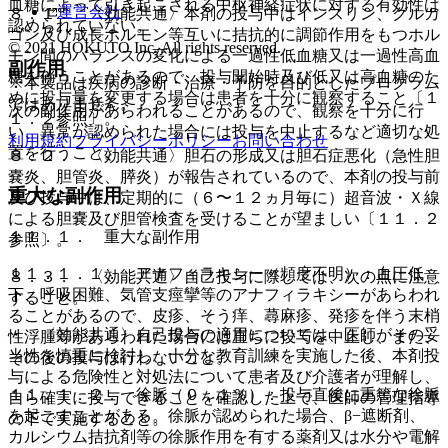
血糖によって引き起こされる中枢神経症状に対する有効性は
運営会社
８．１． 〈効能共通〉本剤の投与中はインスリン、グルカ
認められていない。
ゴン及び成長ホルモン等互いに拮抗的に調節作用をもつホル
© 2021 HOKUTO Inc. All rights reserved.
モン間のバランスの変化による一過性低血糖又は一過性高血
副作用
糖を伴うことがあるので、投与開始時及び低又は高血糖のた
※本製品は疾病の診断・治療・予防を目的としたプログラム
めに投与量を変更する場合は患者を十分に観察すること〔１
ではありません。
次の副作用があらわれることがあるので、観察を十分に行
１．２参照〕。
い、異常が認められた場合には投与を中止するなど適切な処
利用規約
プライバシーポリシー
お問い合わせ
置を行うこと。
８．２． 〈効能共通〉胆石の形成又は胆石症悪化（急性胆
嚢炎、胆管炎、膵炎）が報告されているので、本剤の投与前
重大な副作用
及び投与中は、定期的に（６〜１２ヵ月毎に）超音波・Ｘ線
による胆嚢及び胆管検査を受けることが望ましい〔１１．２
１１．１． 重大な副作用
参照〕。
１１．１．１． アナフィラキシー（頻度不明）：血圧低
８．３． 〈効能共通〉自己投与に際しては、次の点に注意
下、呼吸困難、気管支痙攣等のアナフィラキシーがあらわれ
すること。
ることがあるので、皮疹、そう痒、蕁麻疹、発疹を伴う末梢
・ 〈効能共通〉自己投与の適用については、医師がその妥
性浮腫等があらわれた場合には直ちに投与を中止し、また、
当性を慎重に検討し、十分な教育訓練を実施した後、本剤投
その後の投与は行わないこと。
与による危険性と対処法について患者及び介護者が理解し、
１１．１．２． 徐脈（０．１％）：投与直後に重篤な徐脈
自ら確実に投与できることを確認した上で、医師の管理指導
を起こすことがある。徐脈が認められた場合、β−遮断剤、
の下で実施すること。
カルシウム拮抗剤等の徐脈作用を有する薬剤又は水分や電解