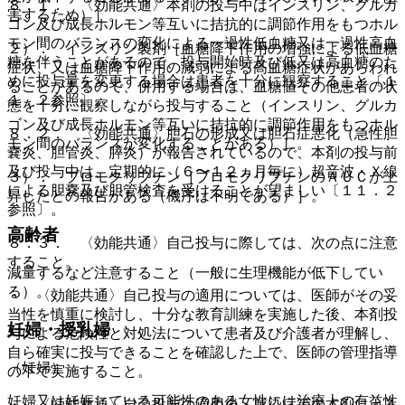
８．１． 〈効能共通〉本剤の投与中はインスリン、グルカ
害するため）］。
ゴン及び成長ホルモン等互いに拮抗的に調節作用をもつホル
モン間のバランスの変化による一過性低血糖又は一過性高血
２）． インスリン製剤［血糖降下作用の増強による低血糖
糖を伴うことがあるので、投与開始時及び低又は高血糖のた
症状、又は血糖降下作用の減弱による高血糖症状があらわれ
めに投与量を変更する場合は患者を十分に観察すること〔１
ることがあるので、併用する場合は、血糖値その他患者の状
１．２参照〕。
態を十分に観察しながら投与すること（インスリン、グルカ
ゴン及び成長ホルモン等互いに拮抗的に調節作用をもつホル
８．２． 〈効能共通〉胆石の形成又は胆石症悪化（急性胆
モン間のバランスが変化することがある）］。
嚢炎、胆管炎、膵炎）が報告されているので、本剤の投与前
及び投与中は、定期的に（６〜１２ヵ月毎に）超音波・Ｘ線
３）． ブロモクリプチン［ブロモクリプチンのＡＵＣが上
による胆嚢及び胆管検査を受けることが望ましい〔１１．２
昇したとの報告がある（機序は不明である）］。
参照〕。
高齢者
８．３． 〈効能共通〉自己投与に際しては、次の点に注意
すること。
減量するなど注意すること（一般に生理機能が低下してい
る）。
・ 〈効能共通〉自己投与の適用については、医師がその妥
当性を慎重に検討し、十分な教育訓練を実施した後、本剤投
妊婦・授乳婦
与による危険性と対処法について患者及び介護者が理解し、
自ら確実に投与できることを確認した上で、医師の管理指導
（妊婦）
の下で実施すること。
妊婦又は妊娠している可能性のある女性には治療上の有益性
・ 〈効能共通〉自己投与の適用後、感染症等の本剤による