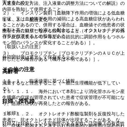
害するため）］。
入速度の設定方法、注入液量の調整方法についての解説）の
内容を熟知して使用すること。
２）． インスリン製剤［血糖降下作用の増強による低血糖
症状、又は血糖降下作用の減弱による高血糖症状があらわれ
１４．２． 配合変化
ることがあるので、併用する場合は、血糖値その他患者の状
本剤と高カロリー輸液との配合により、オクトレオチドの残
態を十分に観察しながら投与すること（インスリン、グルカ
存率が低下するとの報告がある。
ゴン及び成長ホルモン等互いに拮抗的に調節作用をもつホル
モン間のバランスが変化することがある）］。
（取扱い上の注意）
３）． ブロモクリプチン［ブロモクリプチンのＡＵＣが上
外箱開封後は遮光して保存すること。
昇したとの報告がある（機序は不明である）］。
その他の注意
高齢者
１５．１． 臨床使用に基づく情報
減量するなど注意すること（一般に生理機能が低下してい
る）。
１５．１．１． 海外において本剤により消化管ホルモン産
生腫瘍の症状が管理されていた患者で症状管理が不可能にな
妊婦・授乳婦
り、急激に症状が再発したとの報告がある。
（妊婦）
１５．１．２． オクトレオチド酢酸塩製剤を反復投与した
患者に、抗オクトレオチド抗体が出現することがある。な
妊婦又は妊娠している可能性のある女性には治療上の有益性
お、抗体に起因すると考えられる特異的な副作用は認められ