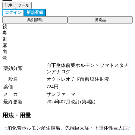
記事
ツール
ログイン
新規登録
薬剤情報
後発品
後
毒
劇
麻
向
覚
向下垂体前葉ホルモン > ソマトスタチ
薬効分類
ンアナログ
一般名
オクトレオチド酢酸塩注射液
薬価
724
円
メーカー
サンファーマ
最終更新
2024年07月改訂(第4版)
用法・用量
〈消化管ホルモン産生腫瘍、先端巨大症・下垂体性巨人症〉