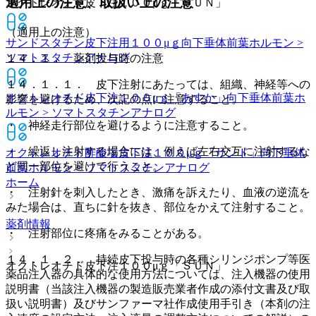
適用上の注意、取扱い上の注意
オクトレオチド皮下注１００μｇ「ＳＵＮ」
（適用上の注意）
サンドスタチン皮下注用１００μｇ
向下垂体前葉ホルモン >
ソマトスタチンアナログ
１４．１． 薬剤投与時の注意
１４．１．１． 皮下注射にあたっては、組織、神経等への
オクトレオチド皮下注１００μｇ「あすか」
向下垂体前葉ホ
影響を避けるため、次記の点に注意すること。
ルモン > ソマトスタチンアナログ
・ 神経走行部位を避けるように注意すること。
・ 繰返し注射する場合には、例えば左右交互に注射するな
オクトレオチド酢酸塩皮下注１００μｇ「サンド」
向下垂体
ど同一部位を避けて行うこと。
前葉ホルモン > ソマトスタチンアナログ
ホーム
・ 注射針を刺入したとき、激痛を訴えたり、血液の逆流を
みた場合は、直ちに針を抜き、部位をかえて注射すること。
薬剤情報
・ 注射部位に疼痛をみることがある。
１４．１．２． 持続皮下投与時の各種シリンジポンプ等医
オクトレオチド皮下注１００μｇ「ＳＵＮ」
薬品注入器の具体的な使用方法については、注入機器の使用
説明書（当該注入機器の製造販売業者作成の添付文書及び取
扱い説明書）及びサンファーマ社作成使用手引き（本剤の注