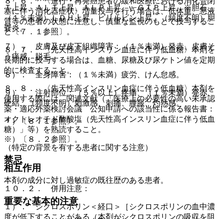
８．６． 〈進行・再発癌患者の緩和医療における消化管閉
Ｔ上昇、ＡＬＴ上昇、ＡＬＰ上昇、γ−ＧＴＰ上昇、※胆石、
塞に伴う消化器症状〉増量投与を行う場合は、低体重、悪液
（１％未満）ＬＤＨ上昇、ビリルビン上昇、（頻度不明）胆
質等の患者の状態に注意し、慎重な監視のもとで投与するこ
嚢炎。
と〔７．１参照〕。
７）． 皮膚及び皮下組織障害：（１％未満）発赤、皮膚そ
８．７． 〈先天性高インスリン血症に伴う低血糖〉本剤を
う痒感、脱毛。
長期的に投与する場合は、血糖、尿糖及び尿ケトン値を定期
的に検査すること。
８）． 全身障害：（１％未満）疲労、けん怠感。
８．８． 〈先天性高インスリン血症に伴う低血糖〉本剤を
９）． 注射部位：（５％以上）疼痛、（１％未満）発赤、
使用する際には、関連文献（「医療上の必要性の高い未承認
硬結、（頻度不明）刺激感、刺痛、腫脹、灼熱感。
薬・適応外薬検討会議 公知申請への該当性に係る報告書：
オクトレオチド酢酸塩（先天性高インスリン血症に伴う低血
＊）〔８．１参照〕。
糖）」等）を熟読すること。
※）〔８．２参照〕。
（特定の背景を有する患者に関する注意）
禁忌
相互作用
本剤の成分に対し過敏症の既往歴のある患者。
１０．２． 併用注意：
重要な基本的注意
１）． シクロスポリン＜経口＞［シクロスポリンの血中濃
度が低下することがある（本剤がシクロスポリンの吸収を阻