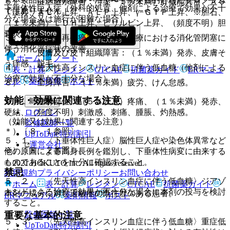
６）． 肝胆道系障害：（１〜５％未満）肝機能異常、ＡＳ
下垂体性巨人症（外科的処置、他剤による治療で効果が不十
ではありません。
Ｔ上昇、ＡＬＴ上昇、ＡＬＰ上昇、γ−ＧＴＰ上昇、※胆石、
分な場合又は施行が困難な場合）。
（１％未満）ＬＤＨ上昇、ビリルビン上昇、（頻度不明）胆
嚢炎。
３）． 進行・再発癌患者の緩和医療における消化管閉塞に
伴う消化器症状の改善。
７）． 皮膚及び皮下組織障害：（１％未満）発赤、皮膚そ
ホーム
ノート
う痒感、脱毛。
４）． 先天性高インスリン血症に伴う低血糖（他剤による
表・計算
レジメン
CTCAE
抗菌薬ガイド
ERマニュ
治療で効果が不十分な場合）。
アル
薬剤情報
ポスト
８）． 全身障害：（１％未満）疲労、けん怠感。
効能・効果に関連する注意
新規登録
９）． 注射部位：（５％以上）疼痛、（１％未満）発赤、
ログイン
硬結、（頻度不明）刺激感、刺痛、腫脹、灼熱感。
（効能又は効果に関連する注意）
監修医師一覧
＊）〔８．１参照〕。
UpToDate特別割引
５．１． 〈下垂体性巨人症〉脳性巨人症や染色体異常など
運営会社
※）〔８．２参照〕。
他の原因による高身長例を鑑別し、下垂体性病変に由来する
ものであることを十分に確認すること。
© 2021 HOKUTO Inc. All rights reserved.
禁忌
利用規約
プライバシーポリシー
お問い合わせ
５．２． 〈先天性高インスリン血症に伴う低血糖〉ジアゾ
ホーム
表・計算
レジメン
CTCAE
抗菌薬ガイド
キシドによる治療で効果が不十分な場合に本剤の投与を検討
本剤の成分に対し過敏症の既往歴のある患者。
ERマニュアル
薬剤情報
ポスト
すること。
監修医師一覧
重要な基本的注意
５．３． 〈先天性高インスリン血症に伴う低血糖〉重症低
UpToDate特別割引