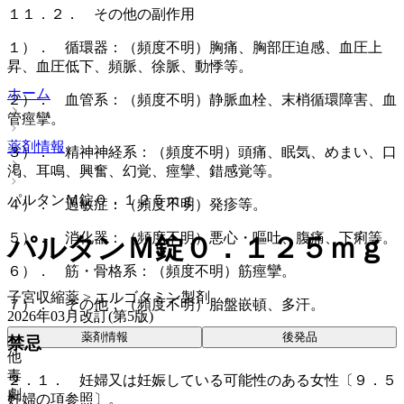
１１．２． その他の副作用
１）． 循環器：（頻度不明）胸痛、胸部圧迫感、血圧上
昇、血圧低下、頻脈、徐脈、動悸等。
ホーム
２）． 血管系：（頻度不明）静脈血栓、末梢循環障害、血
管痙攣。
薬剤情報
３）． 精神神経系：（頻度不明）頭痛、眠気、めまい、口
渇、耳鳴、興奮、幻覚、痙攣、錯感覚等。
パルタンＭ錠０．１２５ｍｇ
４）． 過敏症：（頻度不明）発疹等。
５）． 消化器：（頻度不明）悪心・嘔吐、腹痛、下痢等。
パルタンＭ錠０．１２５ｍｇ
６）． 筋・骨格系：（頻度不明）筋痙攣。
子宮収縮薬 > エルゴタミン製剤
７）． その他：（頻度不明）胎盤嵌頓、多汗。
2026年03月改訂(第5版)
薬剤情報
後発品
禁忌
他
毒
２．１． 妊婦又は妊娠している可能性のある女性〔９．５
劇
妊婦の項参照〕。