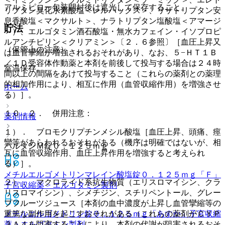
アルミピロー包装開封後は遮光して保存すること。
リプタン臭化水素酸塩＜レルパックス＞、リザトリプタン安
息香酸塩＜マクサルト＞、ナラトリプタン塩酸塩＜アマージ
貯法
＞）、エルゴタミン酒石酸塩・無水カフェイン・イソプロピ
ルアンチピリン＜クリアミン＞〔２．６参照〕［血圧上昇又
（保管上の注意）
は血管攣縮が増強されるおそれがあり、なお、５−ＨＴ１Ｂ
／１Ｄ受容体作動薬と本剤を前後して投与する場合は２４時
室温保存。
間以上の間隔をあけて投与すること（これらの薬剤との薬理
的相加作用により、相互に作用（血管収縮作用）を増強させ
ホーム
る）］。
１０．２． 併用注意：
薬剤情報
１）． ブロモクリプチンメシル酸塩［血圧上昇、頭痛、痙
攣等があらわれるおそれがある（機序は明確ではないが、相
パルタンＭ錠０．１２５ｍｇ
互に血管収縮作用、血圧上昇作用を増強すると考えられ
る）］。
メチルエルゴメトリンマレイン酸塩錠０．１２５ｍｇ「Ｆ」
２）． マクロライド系抗生物質（エリスロマイシン、クラ
子宮収縮薬 > エルゴタミン製剤
リスロマイシン）、シメチジン、スチリペントール、グレー
プフルーツジュース［本剤の血中濃度が上昇し血管攣縮等の
メチルエルゴメトリン錠０．１２５ｍｇ「あすか」
子宮収縮
重篤な副作用を起こすおそれがある（これらの薬剤がＣＹＰ
薬 > エルゴタミン製剤
３Ａ４を阻害することにより、本剤の代謝が阻害されるおそ