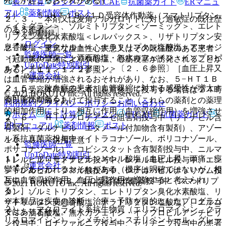
死亡が起こるおそれがある］。
表・計算
レジメン
CTCAE
抗菌薬ガイド
ERマニュ
アル
薬剤情報
ポスト
２）． ５−ＨＴ１Ｂ／１Ｄ受容体作動薬（スマトリプタン
２．３． 本剤又は麦角アルカロイドに対し過敏症の既往歴
＜イミグラン＞、ゾルミトリプタン＜ゾーミッグ＞、エレト
のある患者。
新規登録
リプタン臭化水素酸塩＜レルパックス＞、リザトリプタン安
ログイン
息香酸塩＜マクサルト＞、ナラトリプタン塩酸塩＜アマージ
２．４． 重篤な虚血性心疾患又はその既往歴のある患者
監修医師一覧
＞）、エルゴタミン酒石酸塩・無水カフェイン・イソプロピ
［冠動脈の攣縮により狭心症、心筋梗塞が誘発されることが
UpToDate特別割引
ルアンチピリン＜クリアミン＞〔２．６参照〕［血圧上昇又
ある］〔１１．１．２参照〕。
運営会社
は血管攣縮が増強されるおそれがあり、なお、５−ＨＴ１Ｂ
２．５． 敗血症の患者［血管収縮に対する感受性が増大す
／１Ｄ受容体作動薬と本剤を前後して投与する場合は２４時
© 2021 HOKUTO Inc. All rights reserved.
る可能性がある］。
間以上の間隔をあけて投与すること（これらの薬剤との薬理
利用規約
プライバシーポリシー
お問い合わせ
的相加作用により、相互に作用（血管収縮作用）を増強させ
ホーム
表・計算
レジメン
CTCAE
抗菌薬ガイド
２．６． ＨＩＶプロテアーゼ阻害剤投与中（リトナビル含
る）］。
ERマニュアル
薬剤情報
ポスト
有製剤、ダルナビル エタノール付加物含有製剤）、アゾー
ル系抗真菌薬投与中（イトラコナゾール、ボリコナゾール、
１０．２． 併用注意：
監修医師一覧
ポサコナゾール）、コビシスタット含有製剤投与中、ニルマ
UpToDate特別割引
１）． ブロモクリプチンメシル酸塩［血圧上昇、頭痛、痙
トレルビル・リトナビル投与中、レテルモビル投与中、エン
運営会社
攣等があらわれるおそれがある（機序は明確ではないが、相
シトレルビル フマル酸投与中、レナカパビルナトリウム投
互に血管収縮作用、血圧上昇作用を増強すると考えられ
与中、５−ＨＴ１Ｂ／１Ｄ受容体作動薬投与中（スマトリプ
© 2021 HOKUTO Inc. All rights reserved.
る）］。
タン、ゾルミトリプタン、エレトリプタン臭化水素酸塩、リ
※本製品は疾病の診断・治療・予防を目的としたプログラム
ザトリプタン安息香酸塩、ナラトリプタン塩酸塩）、エルゴ
２）． マクロライド系抗生物質（エリスロマイシン、クラ
ではありません。
タミン酒石酸塩・無水カフェイン・イソプロピルアンチピリ
リスロマイシン）、シメチジン、スチリペントール、グレー
ン投与中、ロナファルニブ投与中、セリチニブ投与中の患者