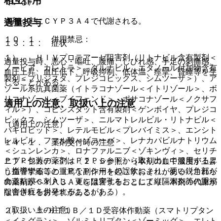
相互作用
ている）。
本剤は主にＣＹＰ３Ａ４で代謝される。
過量投与
１０．１． 併用禁忌：
１３．１． 症状
１）． ＨＩＶプロテアーゼ阻害剤（リトナビル含有製剤＜
過量投与時、悪心・嘔吐、腹痛、しびれ感、手足の刺痛感、
ノービア、カレトラ＞、ダルナビル エタノール付加物含有
血圧上昇、血圧低下、呼吸抑制、低体温、痙攣、昏睡等を生
製剤＜プリジスタ、プレジコビックス、シムツーザ＞）、ア
じることがある。
ゾール系抗真菌薬（イトラコナゾール＜イトリゾール＞、ボ
リコナゾール＜ブイフェンド＞、ポサコナゾール＜ノクサフ
適用上の注意、取扱い上の注意
ィル＞）、コビシスタット含有製剤＜ゲンボイヤ、プレジコ
ビックス、シムツーザ＞、ニルマトレルビル・リトナビル＜
（適用上の注意）
パキロビッド＞、レテルモビル＜プレバイミス＞、エンシト
レルビル フマル酸＜ゾコーバ＞、レナカパビルナトリウム
１４．１． 薬剤交付時の注意
＜シュンレンカ＞、ロナファルニブ＜ゾキンヴィ＞、セリチ
ＰＴＰ包装の薬剤はＰＴＰシートから取り出して服用するよ
ニブ＜ジカディア＞〔２．６参照〕［本剤の血中濃度が上昇
う指導すること（ＰＴＰシートの誤飲により、硬い鋭角部が
し血管攣縮等の重篤な副作用を起こすおそれがある（これら
食道粘膜へ刺入し、更には穿孔をおこして縦隔洞炎等の重篤
の薬剤がＣＹＰ３Ａ４を阻害することにより、本剤の代謝が
な合併症を併発することがある）。
阻害されるおそれがある）］。
（取扱い上の注意）
２）． ５−ＨＴ１Ｂ／１Ｄ受容体作動薬（スマトリプタン
＜イミグラン＞、ゾルミトリプタン＜ゾーミッグ＞、エレト