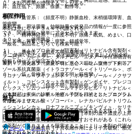
１）． 循環器：（頻度不明）胸痛、胸部圧迫感、血圧上
り、本剤の作用が増強することがある。
昇、血圧低下、頻脈、徐脈、動悸等。
相互作用
薬剤情報
２）． 血管系：（頻度不明）静脈血栓、末梢循環障害、血
管痙攣。
薬剤写真、用法用量、効能効果や後発品の情報が一度に参照
本剤は主にＣＹＰ３Ａ４で代謝される。
でき、関連情報へ簡単にアクセスができます。
３）． 精神神経系：（頻度不明）頭痛、眠気、めまい、口
１０．１． 併用禁忌：
渇、耳鳴、興奮、幻覚、痙攣、錯感覚等。
一般名、製品名どちらでも検索可能！
１）． ＨＩＶプロテアーゼ阻害剤（リトナビル含有製剤＜
４）． 過敏症：（頻度不明）発疹等。
※ ご使用いただく際に、必ず最新の添付文書および安全性
ノービア、カレトラ＞、ダルナビル エタノール付加物含有
情報も併せてご確認下さい。
製剤＜プリジスタ、プレジコビックス、シムツーザ＞）、ア
５）． 消化器：（頻度不明）悪心・嘔吐、腹痛、下痢等。
ゾール系抗真菌薬（イトラコナゾール＜イトリゾール＞、ボ
６）． 筋・骨格系：（頻度不明）筋痙攣。
リコナゾール＜ブイフェンド＞、ポサコナゾール＜ノクサフ
ィル＞）、コビシスタット含有製剤＜ゲンボイヤ、プレジコ
７）． その他：（頻度不明）胎盤嵌頓、多汗。
ビックス、シムツーザ＞、ニルマトレルビル・リトナビル＜
※本製品は疾病の診断・治療・予防を目的としたプログラム
パキロビッド＞、レテルモビル＜プレバイミス＞、エンシト
禁忌
ではありません。
レルビル フマル酸＜ゾコーバ＞、レナカパビルナトリウム
＜シュンレンカ＞、ロナファルニブ＜ゾキンヴィ＞、セリチ
２．１． 妊婦又は妊娠している可能性のある女性〔９．５
ニブ＜ジカディア＞〔２．６参照〕［本剤の血中濃度が上昇
妊婦の項参照〕。
し血管攣縮等の重篤な副作用を起こすおそれがある（これら
の薬剤がＣＹＰ３Ａ４を阻害することにより、本剤の代謝が
２．２． 児頭娩出前［子宮収縮作用により子宮破裂、胎児
ホーム
ノート
阻害されるおそれがある）］。