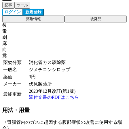
記事
ツール
ログイン
新規登録
薬剤情報
後発品
後
毒
劇
麻
向
覚
薬効分類
消化管ガス駆除薬
一般名
ジメチコンシロップ
薬価
3
円
メーカー
伏見製薬所
2023年12月改訂(第1版)
最終更新
添付文書のPDFはこちら
用法・用量
〈胃腸管内のガスに起因する腹部症状の改善に使用する場
合〉