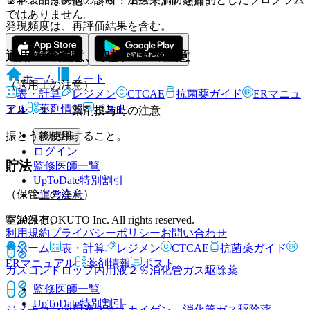
２）． その他：（０．１％未満）頭痛。
ではありません。
発現頻度は、再評価結果を含む。
適用上の注意、取扱い上の注意
ホーム
ノート
（適用上の注意）
表・計算
レジメン
CTCAE
抗菌薬ガイド
ERマニュ
アル
薬剤情報
ポスト
１４．１． 薬剤投与時の注意
振とう後使用すること。
新規登録
ログイン
貯法
監修医師一覧
UpToDate特別割引
（保管上の注意）
運営会社
© 2021 HOKUTO Inc. All rights reserved.
室温保存。
利用規約
プライバシーポリシー
お問い合わせ
ホーム
表・計算
レジメン
CTCAE
抗菌薬ガイド
ERマニュアル
薬剤情報
ポスト
ガスコンドロップ内用液２％
消化管ガス駆除薬
監修医師一覧
UpToDate特別割引
ジメチコン内用液２％「カイゲン」
消化管ガス駆除薬