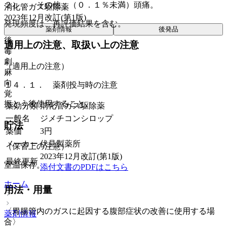
２）． その他：（０．１％未満）頭痛。
消化管ガス駆除薬
2023年12月改訂(第1版)
発現頻度は、再評価結果を含む。
薬剤情報
後発品
後
適用上の注意、取扱い上の注意
毒
劇
（適用上の注意）
麻
向
１４．１． 薬剤投与時の注意
覚
振とう後使用すること。
薬効分類
消化管ガス駆除薬
一般名
ジメチコンシロップ
貯法
薬価
3
円
メーカー
伏見製薬所
（保管上の注意）
2023年12月改訂(第1版)
最終更新
室温保存。
添付文書のPDFはこちら
ホーム
用法・用量
〈胃腸管内のガスに起因する腹部症状の改善に使用する場
薬剤情報
合〉