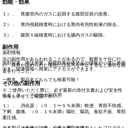
効能・効果
１）． 胃腸管内のガスに起因する腹部症状の改善。
２）． 胃内視鏡検査時における胃内有泡性粘液の除去。
３）． 腹部Ｘ線検査時における腸内ガスの駆除。
副作用
薬剤情報
次の副作用があらわれることがあるので、観察を十分に行
薬剤写真、用法用量、効能効果や後発品の情報が一度に参照
い、異常が認められた場合には投与を中止するなど適切な処
でき、関連情報へ簡単にアクセスができます。
置を行うこと。
一般名、製品名どちらでも検索可能！
その他の副作用
※ ご使用いただく際に、必ず最新の添付文書および安全性
１１．２． その他の副作用
情報も併せてご確認下さい。
１）． 消化器：（０．１〜５％未満）軟便、胃部不快感、
下痢、腹痛、（０．１％未満）嘔吐、嘔気、食欲不振、胃部
重圧感。
※本製品は疾病の診断・治療・予防を目的としたプログラム