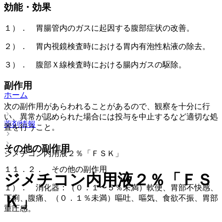
効能・効果
１）． 胃腸管内のガスに起因する腹部症状の改善。
２）． 胃内視鏡検査時における胃内有泡性粘液の除去。
３）． 腹部Ｘ線検査時における腸内ガスの駆除。
副作用
ホーム
次の副作用があらわれることがあるので、観察を十分に行
い、異常が認められた場合には投与を中止するなど適切な処
薬剤情報
置を行うこと。
その他の副作用
ジメチコン内用液２％「ＦＳＫ」
１１．２． その他の副作用
ジメチコン内用液２％「ＦＳ
１）． 消化器：（０．１〜５％未満）軟便、胃部不快感、
Ｋ」
下痢、腹痛、（０．１％未満）嘔吐、嘔気、食欲不振、胃部
重圧感。