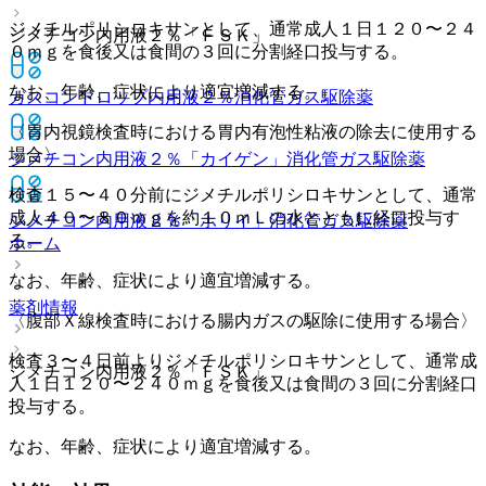
ジメチルポリシロキサンとして、通常成人１日１２０〜２４
ジメチコン内用液２％「ＦＳＫ」
０ｍｇを食後又は食間の３回に分割経口投与する。
なお、年齢、症状により適宜増減する。
ガスコンドロップ内用液２％
消化管ガス駆除薬
〈胃内視鏡検査時における胃内有泡性粘液の除去に使用する
場合〉
ジメチコン内用液２％「カイゲン」
消化管ガス駆除薬
検査１５〜４０分前にジメチルポリシロキサンとして、通常
成人４０〜８０ｍｇを約１０ｍＬの水とともに経口投与す
ジメチコン内用液２％「ホリイ」
消化管ガス駆除薬
る。
ホーム
なお、年齢、症状により適宜増減する。
薬剤情報
〈腹部Ｘ線検査時における腸内ガスの駆除に使用する場合〉
検査３〜４日前よりジメチルポリシロキサンとして、通常成
ジメチコン内用液２％「ＦＳＫ」
人１日１２０〜２４０ｍｇを食後又は食間の３回に分割経口
投与する。
なお、年齢、症状により適宜増減する。