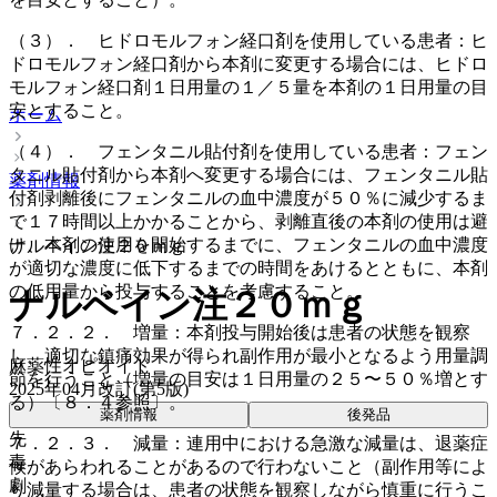
（３）． ヒドロモルフォン経口剤を使用している患者：ヒ
ドロモルフォン経口剤から本剤に変更する場合には、ヒドロ
モルフォン経口剤１日用量の１／５量を本剤の１日用量の目
安とすること。
ホーム
（４）． フェンタニル貼付剤を使用している患者：フェン
タニル貼付剤から本剤へ変更する場合には、フェンタニル貼
薬剤情報
付剤剥離後にフェンタニルの血中濃度が５０％に減少するま
で１７時間以上かかることから、剥離直後の本剤の使用は避
け、本剤の使用を開始するまでに、フェンタニルの血中濃度
ナルベイン注２０ｍｇ
が適切な濃度に低下するまでの時間をあけるとともに、本剤
の低用量から投与することを考慮すること。
ナルベイン注２０ｍｇ
７．２．２． 増量：本剤投与開始後は患者の状態を観察
し、適切な鎮痛効果が得られ副作用が最小となるよう用量調
麻薬性オピオイド
節を行うこと（増量の目安は１日用量の２５〜５０％増とす
2025年04月改訂(第5版)
る）〔８．４参照〕。
薬剤情報
後発品
先
７．２．３． 減量：連用中における急激な減量は、退薬症
毒
候があらわれることがあるので行わないこと（副作用等によ
劇
り減量する場合は、患者の状態を観察しながら慎重に行うこ