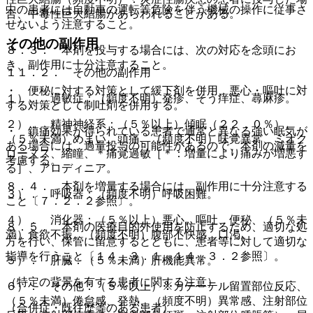
中の患者には自動車の運転等危険を伴う機械の操作に従事さ
合、中毒性巨大結腸があらわれることがある。
せないよう注意すること。
その他の副作用
８．３． 本剤を投与する場合には、次の対応を念頭にお
き、副作用に十分注意すること。
１１．２． その他の副作用
・ 便秘に対する対策として緩下剤を併用、悪心・嘔吐に対
１）． 過敏症：（頻度不明）発疹、そう痒症、蕁麻疹。
する対策として制吐剤を併用する。
２）． 精神神経系：（５％以上）傾眠（２２．０％）、
・ 鎮痛効果が得られている患者で通常と異なる強い眠気が
（５％未満）めまい、頭痛、（頻度不明）味覚異常、ミオク
ある場合には、過量投与の可能性があるので、本剤の減量を
ローヌス、縮瞳、＊痛覚過敏［＊：増量により痛みが増悪す
考慮する。
る］、アロディニア。
８．４． 本剤を増量する場合には、副作用に十分注意する
３）． 呼吸器：（頻度不明）呼吸困難。
こと〔７．２．２参照〕。
４）． 消化器：（５％以上）悪心、嘔吐、便秘、（５％未
８．５． 本剤の医療目的外使用を防止するため、適切な処
満）食欲不振、（頻度不明）腹部不快感、口渇。
方を行い、保管に留意するとともに、患者等に対して適切な
指導を行うこと〔１４．３．１、１４．３．２参照〕。
５）． 肝臓：（５％未満）肝機能異常。
（特定の背景を有する患者に関する注意）
６）． その他：（５％以上）※カテーテル留置部位反応、
（５％未満）倦怠感、発熱、（頻度不明）異常感、注射部位
（合併症・既往歴等のある患者）