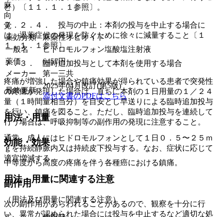
麻
と）〔１１．１．１参照〕。
向
７．２．４． 投与の中止：本剤の投与を中止する場合に
覚
は、退薬症候の発現を防ぐために徐々に減量すること〔１
薬効分類
麻薬性オピオイド
１．１．１参照〕。
一般名
ヒドロモルフォン塩酸塩注射液
薬価
6457
円
７．３． 臨時追加投与として本剤を使用する場合
メーカー
第一三共
疼痛が増強した場合や鎮痛効果が得られている患者で突発性
2025年04月改訂(第5版)
最終更新
の疼痛が発現した場合は、直ちに本剤の１日用量の１／２４
添付文書のPDFはこちら
量（１時間量相当分）を目安とし早送りによる臨時追加投与
を行い、鎮痛を図ること。ただし、臨時追加投与を連続して
用法・用量
行う場合は、呼吸抑制等の副作用の発現に注意すること。
通常、成人にはヒドロモルフォンとして１日０．５〜２５ｍ
効能・効果
ｇを持続静脈内又は持続皮下投与する。なお、症状に応じて
適宜増減する。
中等度から高度の疼痛を伴う各種癌における鎮痛。
用法・用量に関連する注意
副作用
（用法及び用量に関連する注意）
次の副作用があらわれることがあるので、観察を十分に行
い、異常が認められた場合には投与を中止するなど適切な処