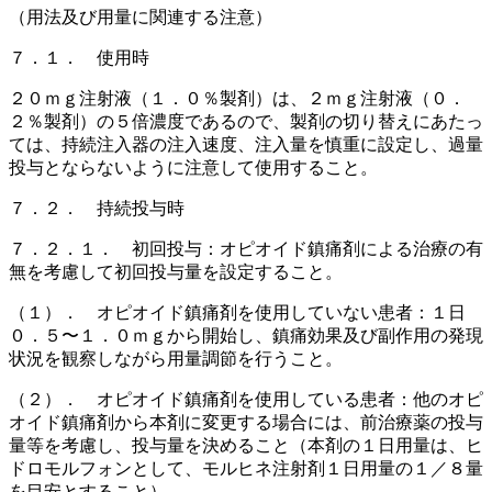
（用法及び用量に関連する注意）
７．１． 使用時
２０ｍｇ注射液（１．０％製剤）は、２ｍｇ注射液（０．
２％製剤）の５倍濃度であるので、製剤の切り替えにあたっ
ては、持続注入器の注入速度、注入量を慎重に設定し、過量
投与とならないように注意して使用すること。
７．２． 持続投与時
７．２．１． 初回投与：オピオイド鎮痛剤による治療の有
無を考慮して初回投与量を設定すること。
（１）． オピオイド鎮痛剤を使用していない患者：１日
０．５〜１．０ｍｇから開始し、鎮痛効果及び副作用の発現
状況を観察しながら用量調節を行うこと。
（２）． オピオイド鎮痛剤を使用している患者：他のオピ
オイド鎮痛剤から本剤に変更する場合には、前治療薬の投与
量等を考慮し、投与量を決めること（本剤の１日用量は、ヒ
ドロモルフォンとして、モルヒネ注射剤１日用量の１／８量
を目安とすること）。