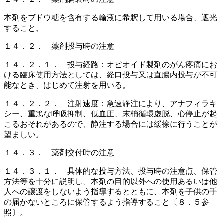
本剤をブドウ糖を含有する輸液に希釈して用いる場合、遮光
すること。
１４．２． 薬剤投与時の注意
１４．２．１． 投与経路：オピオイド製剤のがん疼痛にお
ける臨床使用方法としては、経口投与又は直腸内投与が不可
能なとき、はじめて注射を用いる。
１４．２．２． 注射速度：急速静注により、アナフィラキ
シー、重篤な呼吸抑制、低血圧、末梢循環虚脱、心停止が起
こるおそれがあるので、静注する場合には緩徐に行うことが
望ましい。
１４．３． 薬剤交付時の注意
１４．３．１． 具体的な投与方法、投与時の注意点、保管
方法等を十分に説明し、本剤の目的以外への使用あるいは他
人への譲渡をしないよう指導するとともに、本剤を子供の手
の届かないところに保管するよう指導すること〔８．５参
照〕。