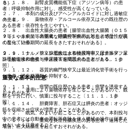
９．１．８． 副腎皮質機能低下症（アジソン病等）の患
る］。
者：呼吸抑制作用に対し、感受性が高くなっている。
２．７． 本剤の成分及びアヘンアルカロイドに対し過敏症
９．１．９． 薬物依存・アルコール依存又はその既往歴の
の患者。
ある患者：依存性を生じやすい。
２．８． 出血性大腸炎の患者［腸管出血性大腸菌（Ｏ１５
９．１．１０． 衰弱者：呼吸抑制作用に対し、感受性が高
７等）や赤痢菌等の重篤な細菌性下痢のある患者では、症状
くなっている。
の悪化、治療期間の延長をきたすおそれがある］。
９．１．１１． 前立腺肥大による排尿障害、尿道狭窄、尿
２．９． ナルメフェン塩酸塩水和物投与中又はナルメフェ
路手術術後の患者：排尿障害を増悪することがある。
ン塩酸塩水和物投与中止後１週間以内の患者〔１０．１参
照〕。
９．１．１２． 器質的幽門狭窄又は最近消化管手術を行っ
た患者：消化管運動を抑制する。
重要な基本的注意
９．１．１３． 痙攣の既往歴のある患者：痙攣を誘発する
８．１． 連用により薬物依存を生じることがあるので、観
おそれがある。
察を十分に行い、慎重に投与すること〔１１．１．１参
照〕。
９．１．１４． 胆嚢障害、胆石症又は膵炎の患者：オッジ
筋を収縮させ症状が増悪することがある。
８．２． 眠気、めまいが起こることがあるので、本剤投与
中の患者には自動車の運転等危険を伴う機械の操作に従事さ
９．１．１５． 重篤な炎症性腸疾患のある患者：連用した
せないよう注意すること。
場合、巨大結腸症を起こすおそれがある。