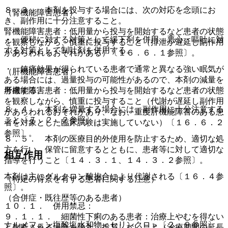
８．３． 本剤を投与する場合には、次の対応を念頭にお
（腎機能障害患者）
き、副作用に十分注意すること。
腎機能障害患者：低用量から投与を開始するなど患者の状態
・ 便秘に対する対策として緩下剤を併用、悪心・嘔吐に対
を観察しながら、慎重に投与すること（排泄が遅延し副作用
する対策として制吐剤を併用する。
があらわれるおそれがある）〔１６．６．１参照〕。
・ 鎮痛効果が得られている患者で通常と異なる強い眠気が
（肝機能障害患者）
ある場合には、過量投与の可能性があるので、本剤の減量を
考慮する。
肝機能障害患者：低用量から投与を開始するなど患者の状態
を観察しながら、慎重に投与すること（代謝が遅延し副作用
８．４． 本剤を増量する場合には、副作用に十分注意する
があらわれるおそれがあり、なお、重度肝機能障害のある患
こと〔７．２．２参照〕。
者を対象とした臨床試験は実施していない）〔１６．６．２
参照〕。
８．５． 本剤の医療目的外使用を防止するため、適切な処
方を行い、保管に留意するとともに、患者等に対して適切な
相互作用
指導を行うこと〔１４．３．１、１４．３．２参照〕。
本剤は主にグルクロン酸抱合により代謝される〔１６．４参
（特定の背景を有する患者に関する注意）
照〕。
（合併症・既往歴等のある患者）
１０．１． 併用禁忌：
９．１．１． 細菌性下痢のある患者：治療上やむを得ない
ナルメフェン塩酸塩水和物＜セリンクロ＞〔２．９参照〕
と判断される場合を除き、投与しないこと（治療期間の延長