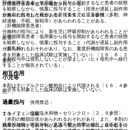
腎機能障害患者：低用量から投与を開始するなど患者の状態
び出生仔生存率低下が報告されている）。
を観察しながら、慎重に投与すること（排泄が遅延し副作用
分娩前に投与した場合、出産後新生児に退薬症候（多動、神
があらわれるおそれがある）〔１６．６．１参照〕。
経過敏、不眠、振戦等）があらわれることがある。
（肝機能障害患者）
分娩時の投与により、新生児に呼吸抑制があらわれることが
肝機能障害患者：低用量から投与を開始するなど患者の状態
ある。
を観察しながら、慎重に投与すること（代謝が遅延し副作用
（授乳婦）
があらわれるおそれがあり、なお、重度肝機能障害のある患
者を対象とした臨床試験は実施していない）〔１６．６．２
本剤投与中は授乳しないことが望ましい（ヒト母乳中へ移行
参照〕。
することが報告されている）。
相互作用
小児等
本剤は主にグルクロン酸抱合により代謝される〔１６．４参
小児等を対象とした臨床試験は実施していない。
照〕。
過量投与
１０．１． 併用禁忌：
ナルメフェン塩酸塩水和物＜セリンクロ＞〔２．９参照〕
１３．１． 症状
［本剤の離脱症状があらわれるおそれがあり、また、本剤の
過量投与時、呼吸抑制、意識不明、痙攣、錯乱、血圧低下、
効果が減弱するおそれがある（緊急の手術等によりやむを得