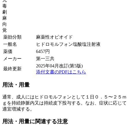
毒
劇
麻
向
覚
薬効分類
麻薬性オピオイド
一般名
ヒドロモルフォン塩酸塩注射液
薬価
6457
円
メーカー
第一三共
2025年04月改訂(第5版)
最終更新
添付文書のPDFはこちら
用法・用量
通常、成人にはヒドロモルフォンとして１日０．５〜２５ｍ
ｇを持続静脈内又は持続皮下投与する。なお、症状に応じて
適宜増減する。
用法・用量に関連する注意