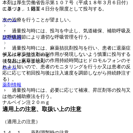
本剤は厚生労働省告示第１０７号（平成１８年３月６日付）
に基づき、１回１４日分を限度として投与する。
１３．２． 処置
ホーム
次の治療を行うことが望ましい。
・ 過量投与時には、投与を中止し、気道確保、補助呼吸及
び呼吸調節により適切な呼吸管理を行う。
薬剤情報
・ 過量投与時には、麻薬拮抗剤投与を行い、患者に退薬症
候又は麻薬拮抗剤の副作用が発現しないよう慎重に投与する
ナルベイン注２０ｍｇ
（なお、麻薬拮抗剤の作用持続時間はヒドロモルフォンのそ
後発品はありません
れより短いので、患者のモニタリングを行うか又は患者の反
ホーム
応に応じて初回投与後は注入速度を調節しながら持続静注す
る）。
薬剤情報
・ 過量投与時には、必要に応じて補液、昇圧剤等の投与又
は他の補助療法を行う。
ナルベイン注２０ｍｇ
適用上の注意、取扱い上の注意
（適用上の注意）
１４．１． 薬剤調製時の注意