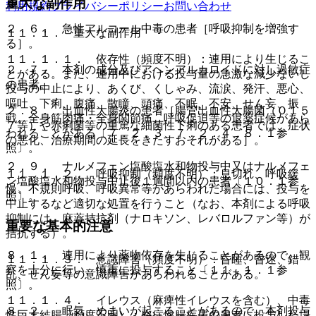
重大な副作用
る］。
利用規約
プライバシーポリシー
お問い合わせ
２．６． 急性アルコール中毒の患者［呼吸抑制を増強す
１１．１． 重大な副作用
る］。
１１．１．１． 依存性（頻度不明）：連用により生じるこ
２．７． 本剤の成分及びアヘンアルカロイドに対し過敏症
とがある。また、連用中における投与量の急激な減少ないし
の患者。
投与の中止により、あくび、くしゃみ、流涙、発汗、悪心、
嘔吐、下痢、腹痛、散瞳、頭痛、不眠、不安、せん妄、振
２．８． 出血性大腸炎の患者［腸管出血性大腸菌（Ｏ１５
戦、全身筋肉痛・全身関節痛、呼吸促迫等の退薬症候があら
７等）や赤痢菌等の重篤な細菌性下痢のある患者では、症状
われることがある〔７．２．３、７．２．４、８．１参
の悪化、治療期間の延長をきたすおそれがある］。
照〕。
２．９． ナルメフェン塩酸塩水和物投与中又はナルメフェ
１１．１．２． 呼吸抑制（頻度不明）：息切れ、呼吸緩
ン塩酸塩水和物投与中止後１週間以内の患者〔１０．１参
慢、不規則呼吸、呼吸異常等があらわれた場合には、投与を
照〕。
中止するなど適切な処置を行うこと（なお、本剤による呼吸
抑制には、麻薬拮抗剤（ナロキソン、レバロルファン等）が
重要な基本的注意
拮抗する）。
８．１． 連用により薬物依存を生じることがあるので、観
１１．１．３． 意識障害（頻度不明）：昏睡、昏迷、錯
察を十分に行い、慎重に投与すること〔１１．１．１参
乱、せん妄等の意識障害があらわれることがある。
照〕。
１１．１．４． イレウス（麻痺性イレウスを含む）、中毒
８．２． 眠気、めまいが起こることがあるので、本剤投与
性巨大結腸（頻度不明）：炎症性腸疾患の患者に投与した場