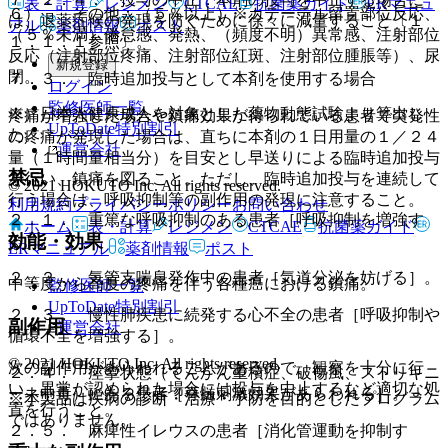
表・計算
レジメン
CTCAE
抗菌薬ガイド
ERマニュ
６）． その他：（５％以上）※カテーテル留置部位反応、
は、退薬症候の発現を防ぐために徐々に減量すること〔１
アル
薬剤情報
ポスト
（５％未満）倦怠感、発熱、（頻度不明）異常感、注射部位
１．１．１参照〕。
反応（注射部位疼痛、注射部位紅斑、注射部位腫脹等）、尿
新規登録
閉。
７．３． 臨時追加投与として本剤を使用する場合
ログイン
監修医師一覧
※）日本人健康成人を対象とした薬物動態試験より算出し
疼痛が増強した場合や鎮痛効果が得られている患者で突発性
UpToDate特別割引
た。
の疼痛が発現した場合は、直ちに本剤の１日用量の１／２４
運営会社
量（１時間量相当分）を目安とし早送りによる臨時追加投与
禁忌
を行い、鎮痛を図ること。ただし、臨時追加投与を連続して
© 2021 HOKUTO Inc. All rights reserved.
行う場合は、呼吸抑制等の副作用の発現に注意すること。
利用規約
プライバシーポリシー
お問い合わせ
２．１． 重篤な呼吸抑制のある患者［呼吸抑制を増強す
ホーム
表・計算
レジメン
CTCAE
抗菌薬ガイド
効能・効果
る］。
ERマニュアル
薬剤情報
ポスト
２．２． 気管支喘息発作中の患者［気道分泌を妨げる］。
中等度から高度の疼痛を伴う各種癌における鎮痛。
監修医師一覧
UpToDate特別割引
２．３． 慢性肺疾患に続発する心不全の患者［呼吸抑制や
副作用
運営会社
循環不全を増強する］。
© 2021 HOKUTO Inc. All rights reserved.
次の副作用があらわれることがあるので、観察を十分に行
２．４． 痙攣状態（てんかん重積症、破傷風、ストリキニ
い、異常が認められた場合には投与を中止するなど適切な処
ーネ中毒）にある患者［脊髄刺激効果があらわれる］。
※本製品は疾病の診断・治療・予防を目的としたプログラム
置を行うこと。
ではありません。
２．５． 麻痺性イレウスの患者［消化管運動を抑制す