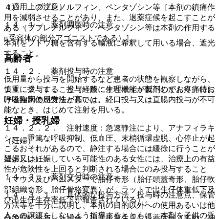
（適用上の注意）
４）． ブプレノルフィン、ペンタゾシン等［本剤の鎮痛作
用を減弱させることがあり、また、退薬症候を起こすことが
１４．１． 薬剤調製時の注意
ある（ブプレノルフィン、ペンタゾシン等は本剤の作用する
μ受容体の部分アゴニストである）］。
本剤をブドウ糖を含有する輸液に希釈して用いる場合、遮光
すること。
高齢者
１４．２． 薬剤投与時の注意
低用量から投与を開始するなど患者の状態を観察しながら、
１４．２．１． 投与経路：オピオイド製剤のがん疼痛にお
慎重に投与すること（一般に生理機能が低下しており、特に
ける臨床使用方法としては、経口投与又は直腸内投与が不可
呼吸抑制の感受性が高い）。
能なとき、はじめて注射を用いる。
妊婦・授乳婦
１４．２．２． 注射速度：急速静注により、アナフィラキ
シー、重篤な呼吸抑制、低血圧、末梢循環虚脱、心停止が起
（妊婦）
こるおそれがあるので、静注する場合には緩徐に行うことが
望ましい。
妊婦又は妊娠している可能性のある女性には、治療上の有益
性が危険性を上回ると判断される場合にのみ投与すること
１４．３． 薬剤交付時の注意
（マウス及びハムスターで胎仔奇形（胎仔頭蓋奇形、胎仔軟
部組織奇形、胎仔骨格変異）が、ラットで出生仔体重低下及
１４．３．１． 具体的な投与方法、投与時の注意点、保管
び出生仔生存率低下が報告されている）。
方法等を十分に説明し、本剤の目的以外への使用あるいは他
人への譲渡をしないよう指導するとともに、本剤を子供の手
分娩前に投与した場合、出産後新生児に退薬症候（多動、神