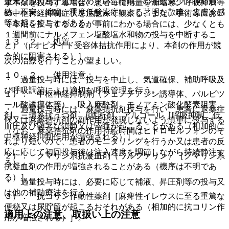
重篤な脱力感、重篤なめまい、嗜眠、心拍数減少、神経過
ず本剤を投与する場合、患者毎に用量を漸増し、呼吸抑制等
敏、不安、縮瞳、重度低酸素症による著明な散瞳、皮膚冷感
の中枢神経抑制症状を注意深く観察し、また、手術等におい
等を起こすことがある。
て本剤を投与することが事前にわかる場合には、少なくとも
１週間前にナルメフェン塩酸塩水和物の投与を中断するこ
１３．２． 処置
と）（μオピオイド受容体拮抗作用により、本剤の作用が競
合的に阻害される）］。
次の治療を行うことが望ましい。
１０．２． 併用注意：
・ 過量投与時には、投与を中止し、気道確保、補助呼吸及
び呼吸調節により適切な呼吸管理を行う。
１）． 中枢神経抑制剤（フェノチアジン誘導体、バルビツ
ール酸誘導体等）、吸入麻酔剤、モノアミン酸化酵素阻害
・ 過量投与時には、麻薬拮抗剤投与を行い、患者に退薬症
剤、三環系抗うつ剤、β遮断剤、アルコール［呼吸抑制、低
候又は麻薬拮抗剤の副作用が発現しないよう慎重に投与する
血圧及び顕著な鎮静又は昏睡が起こることがある（相加的に
（なお、麻薬拮抗剤の作用持続時間はヒドロモルフォンのそ
中枢神経抑制作用が増強される）］。
れより短いので、患者のモニタリングを行うか又は患者の反
応に応じて初回投与後は注入速度を調節しながら持続静注す
２）． クマリン系抗凝血剤（ワルファリン）［クマリン系
る）。
抗凝血剤の作用が増強されることがある（機序は不明であ
る）］。
・ 過量投与時には、必要に応じて補液、昇圧剤等の投与又
は他の補助療法を行う。
３）． 抗コリン作動性薬剤［麻痺性イレウスに至る重篤な
便秘又は尿貯留が起こるおそれがある（相加的に抗コリン作
適用上の注意、取扱い上の注意
用が増強される）］。