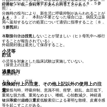
の届かないところに保管するよう指導すること〔８．５参
経過敏、不眠、振戦等）があらわれることがある。
照〕。
分娩時の投与により、新生児に呼吸抑制があらわれることが
１４．３．２． 本剤が不要となった場合には、病院又は薬
ある。
局へ返却するなどの処置について適切に指導すること〔８．
５参照〕。
（授乳婦）
（取扱い上の注意）
本剤投与中は授乳しないことが望ましい（ヒト母乳中へ移行
することが報告されている）。
外箱開封後は遮光して保存すること。
小児等
貯法
小児等を対象とした臨床試験は実施していない。
（保管上の注意）
過量投与
室温保存。
１３．１． 症状
保険給付上の注意、その他上記以外の使用上の注
意
過量投与時、呼吸抑制、意識不明、痙攣、錯乱、血圧低下、
重篤な脱力感、重篤なめまい、嗜眠、心拍数減少、神経過
（保険給付上の注意）
敏、不安、縮瞳、重度低酸素症による著明な散瞳、皮膚冷感
等を起こすことがある。