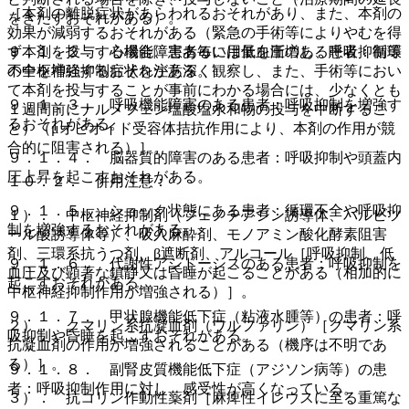
［本剤の離脱症状があらわれるおそれがあり、また、本剤の
をきたすおそれがある）。
効果が減弱するおそれがある（緊急の手術等によりやむを得
ず本剤を投与する場合、患者毎に用量を漸増し、呼吸抑制等
９．１．２． 心機能障害あるいは低血圧のある患者：循環
の中枢神経抑制症状を注意深く観察し、また、手術等におい
不全を増強するおそれがある。
て本剤を投与することが事前にわかる場合には、少なくとも
９．１．３． 呼吸機能障害のある患者：呼吸抑制を増強す
１週間前にナルメフェン塩酸塩水和物の投与を中断するこ
るおそれがある。
と）（μオピオイド受容体拮抗作用により、本剤の作用が競
合的に阻害される）］。
９．１．４． 脳器質的障害のある患者：呼吸抑制や頭蓋内
圧上昇を起こすおそれがある。
１０．２． 併用注意：
９．１．５． ショック状態にある患者：循環不全や呼吸抑
１）． 中枢神経抑制剤（フェノチアジン誘導体、バルビツ
制を増強するおそれがある。
ール酸誘導体等）、吸入麻酔剤、モノアミン酸化酵素阻害
剤、三環系抗うつ剤、β遮断剤、アルコール［呼吸抑制、低
９．１．６． 代謝性アシドーシスのある患者：呼吸抑制を
血圧及び顕著な鎮静又は昏睡が起こることがある（相加的に
起こすおそれがある。
中枢神経抑制作用が増強される）］。
９．１．７． 甲状腺機能低下症（粘液水腫等）の患者：呼
２）． クマリン系抗凝血剤（ワルファリン）［クマリン系
吸抑制や昏睡を起こすおそれがある。
抗凝血剤の作用が増強されることがある（機序は不明であ
る）］。
９．１．８． 副腎皮質機能低下症（アジソン病等）の患
者：呼吸抑制作用に対し、感受性が高くなっている。
３）． 抗コリン作動性薬剤［麻痺性イレウスに至る重篤な