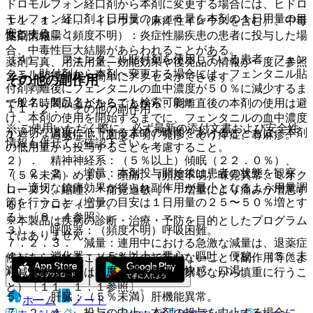
ドロモルフォン経口剤から本剤に変更する場合には、ヒドロ
モルフォン経口剤１日用量の１／５量を本剤の１日用量の目
１１．１．４． イレウス（麻痺性イレウスを含む）、中毒
安とすること。
性巨大結腸（頻度不明）：炎症性腸疾患の患者に投与した場
薬剤情報
合、中毒性巨大結腸があらわれることがある。
（４）． フェンタニル貼付剤を使用している患者：フェン
薬剤写真、用法用量、効能効果や後発品の情報が一度に参照
タニル貼付剤から本剤へ変更する場合には、フェンタニル貼
でき、関連情報へ簡単にアクセスができます。
その他の副作用
付剤剥離後にフェンタニルの血中濃度が５０％に減少するま
一般名、製品名どちらでも検索可能！
で１７時間以上かかることから、剥離直後の本剤の使用は避
１１．２． その他の副作用
け、本剤の使用を開始するまでに、フェンタニルの血中濃度
※ ご使用いただく際に、必ず最新の添付文書および安全性
が適切な濃度に低下するまでの時間をあけるとともに、本剤
１）． 過敏症：（頻度不明）発疹、そう痒症、蕁麻疹。
情報も併せてご確認下さい。
の低用量から投与することを考慮すること。
２）． 精神神経系：（５％以上）傾眠（２２．０％）、
７．２．２． 増量：本剤投与開始後は患者の状態を観察
（５％未満）めまい、頭痛、（頻度不明）味覚異常、ミオク
し、適切な鎮痛効果が得られ副作用が最小となるよう用量調
ローヌス、縮瞳、＊痛覚過敏［＊：増量により痛みが増悪す
節を行うこと（増量の目安は１日用量の２５〜５０％増とす
る］、アロディニア。
る）〔８．４参照〕。
※本製品は疾病の診断・治療・予防を目的としたプログラム
３）． 呼吸器：（頻度不明）呼吸困難。
ではありません。
７．２．３． 減量：連用中における急激な減量は、退薬症
４）． 消化器：（５％以上）悪心、嘔吐、便秘、（５％未
候があらわれることがあるので行わないこと（副作用等によ
満）食欲不振、（頻度不明）腹部不快感、口渇。
り減量する場合は、患者の状態を観察しながら慎重に行うこ
と）〔１１．１．１参照〕。
５）． 肝臓：（５％未満）肝機能異常。
ホーム
ノート
７．２．４． 投与の中止：本剤の投与を中止する場合に