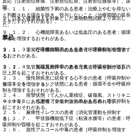
反応（注射部位疼痛、注射部位紅斑、注射部位腫脹等）、尿
閉。
９．１．１． 細菌性下痢のある患者：治療上やむを得ない
と判断される場合を除き、投与しないこと（治療期間の延長
※）日本人健康成人を対象とした薬物動態試験より算出し
をきたすおそれがある）。
た。
９．１．２． 心機能障害あるいは低血圧のある患者：循環
禁忌
不全を増強するおそれがある。
９．１．３． 呼吸機能障害のある患者：呼吸抑制を増強す
２．１． 重篤な呼吸抑制のある患者［呼吸抑制を増強す
るおそれがある。
る］。
９．１．４． 脳器質的障害のある患者：呼吸抑制や頭蓋内
２．２． 気管支喘息発作中の患者［気道分泌を妨げる］。
圧上昇を起こすおそれがある。
２．３． 慢性肺疾患に続発する心不全の患者［呼吸抑制や
９．１．５． ショック状態にある患者：循環不全や呼吸抑
循環不全を増強する］。
制を増強するおそれがある。
２．４． 痙攣状態（てんかん重積症、破傷風、ストリキニ
９．１．６． 代謝性アシドーシスのある患者：呼吸抑制を
ーネ中毒）にある患者［脊髄刺激効果があらわれる］。
起こすおそれがある。
２．５． 麻痺性イレウスの患者［消化管運動を抑制す
９．１．７． 甲状腺機能低下症（粘液水腫等）の患者：呼
る］。
吸抑制や昏睡を起こすおそれがある。
２．６． 急性アルコール中毒の患者［呼吸抑制を増強す