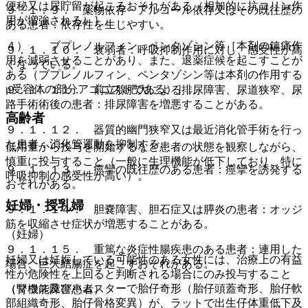
便秘又は尿貯留が起こるおそれがある（相加的に抗コリン作
９．１．９． 薬物依存・アルコール依存又はその既往歴の
用が増強される）］。
ある患者：依存性を生じやすい。
４）． ブプレノルフィン、ペンタゾシン等［本剤の鎮痛作
９．１．１０． 衰弱者：呼吸抑制作用に対し、感受性が高
用を減弱させることがあり、また、退薬症候を起こすことが
くなっている。
ある（ブプレノルフィン、ペンタゾシン等は本剤の作用する
μ受容体の部分アゴニストである）］。
９．１．１１． 前立腺肥大による排尿障害、尿道狭窄、尿
路手術術後の患者：排尿障害を増悪することがある。
高齢者
９．１．１２． 器質的幽門狭窄又は最近消化管手術を行っ
た患者：消化管運動を抑制する。
低用量から投与を開始するなど患者の状態を観察しながら、
慎重に投与すること（一般に生理機能が低下しており、特に
９．１．１３． 痙攣の既往歴のある患者：痙攣を誘発する
呼吸抑制の感受性が高い）。
おそれがある。
妊婦・授乳婦
９．１．１４． 胆嚢障害、胆石症又は膵炎の患者：オッジ
筋を収縮させ症状が増悪することがある。
（妊婦）
９．１．１５． 重篤な炎症性腸疾患のある患者：連用した
妊婦又は妊娠している可能性のある女性には、治療上の有益
場合、巨大結腸症を起こすおそれがある。
性が危険性を上回ると判断される場合にのみ投与すること
（マウス及びハムスターで胎仔奇形（胎仔頭蓋奇形、胎仔軟
（腎機能障害患者）
部組織奇形、胎仔骨格変異）が、ラットで出生仔体重低下及