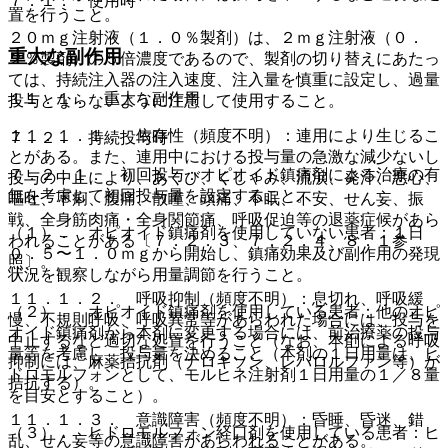
７．１． 使用時
置を行うこと。
２０ｍｇ注射液（１．０％製剤）は、２ｍｇ注射液（０．
重大な副作用
２％製剤）の５倍濃度であるので、製剤の切り替えにあたっ
ては、持続注入器の注入速度、注入量を慎重に設定し、過量
１１．１． 重大な副作用
投与とならないように注意して使用すること。
１１．１．１． 依存性（頻度不明）：連用により生じるこ
７．２． 持続投与時
とがある。また、連用中における投与量の急激な減少ないし
７．２．１． 初回投与：オピオイド鎮痛剤による治療の有
投与の中止により、あくび、くしゃみ、流涙、発汗、悪心、
無を考慮して初回投与量を設定すること。
嘔吐、下痢、腹痛、散瞳、頭痛、不眠、不安、せん妄、振
戦、全身筋肉痛・全身関節痛、呼吸促迫等の退薬症候があら
（１）． オピオイド鎮痛剤を使用していない患者：１日
われることがある〔７．２．３、７．２．４、８．１参
０．５〜１．０ｍｇから開始し、鎮痛効果及び副作用の発現
照〕。
状況を観察しながら用量調節を行うこと。
１１．１．２． 呼吸抑制（頻度不明）：息切れ、呼吸緩
（２）． オピオイド鎮痛剤を使用している患者：他のオピ
慢、不規則呼吸、呼吸異常等があらわれた場合には、投与を
オイド鎮痛剤から本剤に変更する場合には、前治療薬の投与
中止するなど適切な処置を行うこと（なお、本剤による呼吸
量等を考慮し、投与量を決めること（本剤の１日用量は、ヒ
抑制には、麻薬拮抗剤（ナロキソン、レバロルファン等）が
ドロモルフォンとして、モルヒネ注射剤１日用量の１／８量
拮抗する）。
を目安とすること）。
１１．１．３． 意識障害（頻度不明）：昏睡、昏迷、錯
（３）． ヒドロモルフォン経口剤を使用している患者：ヒ
乱、せん妄等の意識障害があらわれることがある。