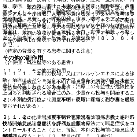
痛、腹痛、吐き気、嘔吐、下痢、視覚異常、視野狭窄、鼻閉
８．７． 本剤投与前、及び本剤投与後２時間は、激しい運
塞感、くしゃみ、嗄声、咽喉頭そう痒感・咽喉頭異常感、胸
動、アルコール摂取、入浴等を避けるよう、また、投与後２
部絞扼感、息苦しさ、呼吸困難、咳嗽、喘鳴、チアノーゼ、
時間以降にこれらを行う場合にもアナフィラキシー等の副作
頭痛、耳鳴、不快感、悪寒、四肢のしびれや顔のしびれ、顔
用の発現に注意するよう患者等に指導すること（循環動態が
面潮紅、発汗、めまい感、振戦、蒼白、動悸、頻脈、不整
亢進し、本剤の吸収が促進される等により、アナフィラキシ
脈、血圧低下、不安、恐怖感、意識混濁等〔８．３、８．４
ー等の副作用が発現するおそれがある）。
参照〕。
（特定の背景を有する患者に関する注意）
その他の副作用
（合併症・既往歴等のある患者）
１１．２． その他の副作用
９．１．１． 本剤の投与、又はアレルゲンエキスによる診
断・治療によりショック、アナフィラキシー等のアレルギー
１）． 過敏症：（頻度不明）喘息発作の誘発、眼瞼浮腫又
症状を発現したことのある患者：治療上の有益性が危険性を
は口唇浮腫、発疹、そう痒等。
上回ると判断される場合にのみ、少量から投与を開始するこ
と（本剤の投与によりアレルギー反応に基づく副作用を起こ
２）． 注射部位：（頻度不明）硬結、疼痛、しびれ、腫脹
すおそれがある）。
等。
９．１．２． 喘息＜重症気管支喘息を除く＞患者：本剤の
３）． その他：（頻度不明）色素沈着、頭痛、脱力感、不
投与開始前に喘息症状を評価し、薬物療法にて喘息症状をコ
快感、倦怠感、発熱、リンパ腺腫脹等。
ントロールすること（また、毎回、本剤の投与前に喘息症状
警告
の評価を行うこと）〔２．禁忌の項、５．２参照〕。