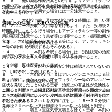
８．６． 他の減感作療法薬との併用によりアナフィラキシ
ー等のアレルギー反応を含む副作用の発現が増加するおそれ
治療上の有益性及び母乳栄養の有益性を考慮し、授乳の継続
があることから、併用する場合には十分注意すること。
又は中止を検討すること。
８．７． 本剤投与前、及び本剤投与後２時間は、激しい運
適用上の注意、取扱い上の注意
動、アルコール摂取、入浴等を避けるよう、また、投与後２
時間以降にこれらを行う場合にもアナフィラキシー等の副作
（適用上の注意）
用の発現に注意するよう患者等に指導すること（循環動態が
亢進し、本剤の吸収が促進される等により、アナフィラキシ
１４．１． 薬剤調製時の注意
ー等の副作用が発現するおそれがある）。
１４．１．１． 本剤を希釈する場合には、別途販売の治療
（特定の背景を有する患者に関する注意）
用アレルゲンエキス希釈液「トリイ」を使用すること。
（合併症・既往歴等のある患者）
１４．１．２． 希釈した液の安定性は確認されていないの
で、用時希釈して使用すること。
９．１．１． 本剤の投与、又はアレルゲンエキスによる診
断・治療によりショック、アナフィラキシー等のアレルギー
１４．２． 閾値検査時の注意
症状を発現したことのある患者：治療上の有益性が危険性を
上回ると判断される場合にのみ、少量から投与を開始するこ
１４．２．１． 皮内反応判定基準：診断用アレルゲン皮内
と（本剤の投与によりアレルギー反応に基づく副作用を起こ
エキスを診断用アレルゲン皮内エキス対照液「トリイ」にて
すおそれがある）。
希釈した液０．０２ｍＬを皮内に注射し、１５〜３０分後に
発赤径２０ｍｍ以上又は膨疹径９ｍｍ以上を陽性と判定す
９．１．２． 喘息＜重症気管支喘息を除く＞患者：本剤の
る。