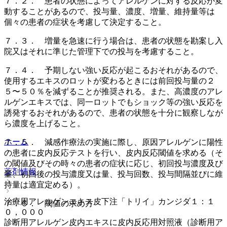
７．２． 患者の状態によってアレルゲンに対する反応が変
動することがあるので、投与量、濃度、増量、維持量等は
個々の患者の症状を考慮して決定すること。
７．３． 増量を急速に行う場合は、患者の状態を勘案し入
院又はそれに準じた管理下での投与を考慮すること。
７．４． 予期しない強い反応が起こるおそれがあるので、
使用するエキスのロットが変わるときには前回投与量の２
５〜５０％を減ずることが推奨される。また、高濃度のアレ
ルゲンエキスでは、同一ロットでもショック等の強い反応を
誘発するおそれがあるので、患者の状態を十分に観察しなが
ら濃度を上げること。
ホーム
７．５． 減感作療法の実施に際し、原因アレルゲンに陽性
の患者に皮内反応テストを行い、皮内反応閾値を求める（そ
の閾値及びその時々の患者の症状に応じ、初回投与濃度及び
薬剤情報
量、初回後の投与濃度又は量、投与回数、投与間隔並びに維
持量は適宜定める）。
治療用アレルゲンエキス皮下注「トリイ」カンジダ１：１
７．６． 閾値の求め方
０，０００
診断用アレルゲン皮内エキスに皮内反応用対照液（診断用ア