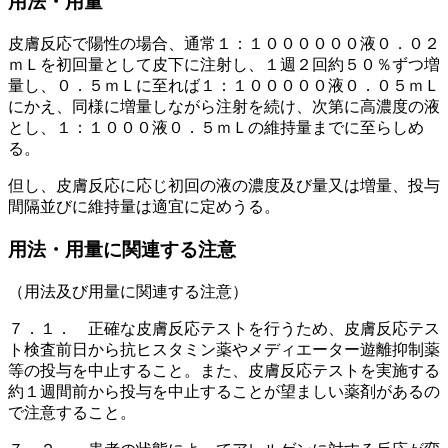
用法・用量
皮膚反応で陽性の場合、通常１：１００００００液０．０２
ｍＬを初回量として皮下に注射し、１週２回約５０％ずつ増
量し、０．５ｍＬに至れば１：１０００００液０．０５ｍＬ
にかえ、同様に増量しながら注射を続け、次第に高濃度の液
とし、１：１０００液０．５ｍＬの維持量までに至らしめ
る。
但し、皮膚反応に応じ初回の液の濃度及び量又は増量、投与
間隔並びに維持量は適宜に定めうる。
用法・用量に関連する注意
（用法及び用量に関連する注意）
７．１． 正確な皮膚反応テストを行うため、皮膚反応テス
ト検査前日から抗ヒスタミン薬やメディエーター遊離抑制薬
等の投与を中止すること。また、皮膚反応テストを実施する
約１週間前から投与を中止することが望ましい薬剤があるの
で注意すること。