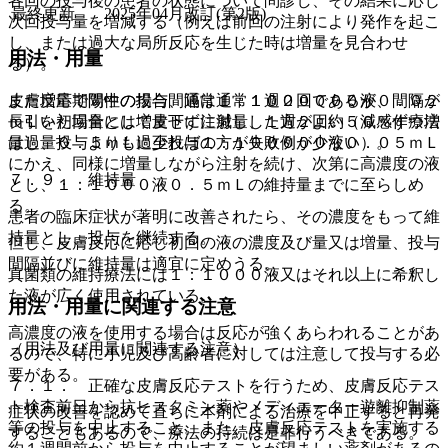
各回の投与後の患者の状態について問診し、その結果に応じ
最終更新
2025年04月改訂(第2版)
次回投与量を増減する（例えば前回の注射により発作を起こ
し、または過大な局所反応を生じた時は増量を見合わせ
用法・用量
る）。
また増量期間中の投与間隔は通常１週２回であるが、間隔が
皮膚反応で陽性の場合、通常１：１００００００液０．０２
長引いた場合には増量せずに減量した方がよい（減感作療法
ｍＬを初回量として皮下に注射し、１週２回約５０％ずつ増
は過量投与よりも過少投与の方が失敗例が少ない）。
量し、０．５ｍＬに至れば１：１０００００液０．０５ｍＬ
にかえ、同様に増量しながら注射を続け、次第に高濃度の液
７．９． 維持量
とし、１：１０００液０．５ｍＬの維持量までに至らしめ
る。
患者の臨床症状が著明に改善されたら、その濃度をもって維
持量とし、投与を継続する。
但し、皮膚反応に応じ初回の液の濃度及び量又は増量、投与
間隔並びに維持量は適宜に定めうる。
真菌類の維持療法には１：１０００液又はそれ以上に希釈し
た液が広く使用されている。
用法・用量に関連する注意
高濃度の液を使用する場合は反応が強くあらわれることがあ
（用法及び用量に関連する注意）
るので、特に小児及び高齢者に対しては注意して投与する必
要がある。
７．１． 正確な皮膚反応テストを行うため、皮膚反応テス
ト検査前日から抗ヒスタミン薬やメディエーター遊離抑制薬
症状の改善を認めて直ちに本剤による治療を中止すると再発
等の投与を中止すること。また、皮膚反応テストを実施する
することもあるので、療法の持続は是非行うべきである。