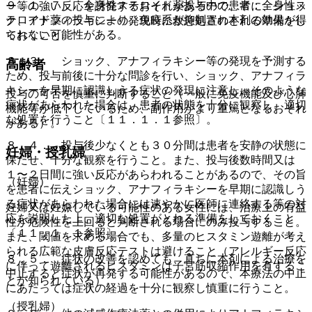
９．１．７． 全身性ステロイド薬投与中の患者：全身性ス
ー等の強い反応を誘発するおそれがあるので、常に、ショッ
テロイド薬の投与により、免疫系が抑制され本剤の効果が得
ク、アナフィラキシーの発現時に救急処置のとれる準備をし
られない可能性がある。
ておくこと。
８．３． ショック、アナフィラキシー等の発現を予測する
高齢者
ため、投与前後に十分な問診を行い、ショック、アナフィラ
キシーを早期に認識しうる症状の発現に注意し、そのような
投与の可否を慎重に判断すること（一般に免疫機能及び心肺
症状があらわれた場合は、患者の状態を十分に観察し、適切
機能等が低下しているため、副作用がより重篤となるおそれ
な処置を行うこと〔１１．１．１参照〕。
がある）。
８．４． 投与後少なくとも３０分間は患者を安静の状態に
妊婦・授乳婦
保たせ、十分な観察を行うこと。また、投与後数時間又は
１〜２日間に強い反応があらわれることがあるので、その旨
（妊婦）
を患者に伝えショック、アナフィラキシーを早期に認識しう
る症状があらわれた場合には速やかに医師に連絡する等の対
妊婦又は妊娠している可能性のある女性には、治療上の有益
応を説明した上、適切な処置がとれる準備をしておくこと
性が危険性を上回ると判断される場合にのみ投与すること。
〔１１．１．１参照〕。
また、閾値を求める場合でも、多量のヒスタミン遊離が考え
られる広範な皮膚反応テストは避けること（アレルギー反応
８．５． 症状の改善を認めても、直ちに本剤による治療を
に伴って遊離されるヒスタミンは子宮筋収縮作用を有するこ
中止すると症状が再発する可能性があるので、本療法の中止
とが知られている）。
にあたっては症状の経過を十分に観察し慎重に行うこと。
（授乳婦）