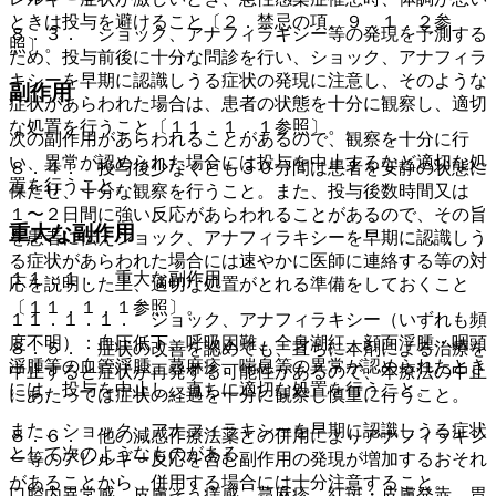
ときは投与を避けること〔２．禁忌の項、９．１．２参
８．３． ショック、アナフィラキシー等の発現を予測する
照〕。
ため、投与前後に十分な問診を行い、ショック、アナフィラ
キシーを早期に認識しうる症状の発現に注意し、そのような
副作用
症状があらわれた場合は、患者の状態を十分に観察し、適切
な処置を行うこと〔１１．１．１参照〕。
次の副作用があらわれることがあるので、観察を十分に行
い、異常が認められた場合には投与を中止するなど適切な処
８．４． 投与後少なくとも３０分間は患者を安静の状態に
置を行うこと。
保たせ、十分な観察を行うこと。また、投与後数時間又は
１〜２日間に強い反応があらわれることがあるので、その旨
重大な副作用
を患者に伝えショック、アナフィラキシーを早期に認識しう
る症状があらわれた場合には速やかに医師に連絡する等の対
１１．１． 重大な副作用
応を説明した上、適切な処置がとれる準備をしておくこと
〔１１．１．１参照〕。
１１．１．１． ショック、アナフィラキシー（いずれも頻
度不明）：血圧低下、呼吸困難、全身潮紅、顔面浮腫・咽頭
８．５． 症状の改善を認めても、直ちに本剤による治療を
浮腫等の血管浮腫、蕁麻疹、喘息等の異常が認められたとき
中止すると症状が再発する可能性があるので、本療法の中止
には、投与を中止し、直ちに適切な処置を行うこと。
にあたっては症状の経過を十分に観察し慎重に行うこと。
また、ショック、アナフィラキシーを早期に認識しうる症状
８．６． 他の減感作療法薬との併用によりアナフィラキシ
として次のようなものがある。
ー等のアレルギー反応を含む副作用の発現が増加するおそれ
があることから、併用する場合には十分注意すること。
口腔内異常感、皮膚そう痒感、蕁麻疹、紅斑・皮膚発赤、胃