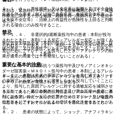
９．１．３． 悪性腫瘍、又は免疫系に影響を及ぼす全身性
本剤は、緊急時に十分に対応できる医療機関において、減感
疾患を伴う患者（例えば自己免疫疾患、免疫複合体疾患、又
作療法に関する十分な知識・経験を持つ医師のもとで使用す
は免疫不全症等）：治療上の有益性が危険性を上回ると判断
ること。
される場合にのみ投与すること。
禁忌
９．１．４． 非選択的β遮断薬投与中の患者：本剤が投与
されたときに、本剤による反応＜アレルギー反応＞が強くあ
重症気管支喘息患者［本剤の投与により喘息発作の誘発、症
らわれることがある（また、本剤によるアレルギー反応の処
状の悪化、又は全身性アレルギー反応が起こることがある］
置のためにアドレナリンを投与したとき、アドレナリンの効
〔５．２、９．１．２参照〕。
果が通常の用量では十分発現しないことがある）。
重要な基本的注意
９．１．５． 三環系抗うつ薬投与中及びモノアミンオキシ
ダーゼ阻害薬＜ＭＡＯＩ＞投与中の患者：本剤によるアレル
８．１． 本剤は患者の原因アレルゲンを含む液であり、そ
ギー反応の処置のためにアドレナリンを投与したとき、アド
の原因アレルゲンを徐々に増量しながら投与していくことに
レナリンの効果が増強されることがある。
より、投与した原因アレルゲンに対する過敏反応を減弱させ
９．１．６． 重症心疾患、肺疾患及び高血圧症の患者：本
る薬剤であるため、本剤の投与により、アレルギー反応に基
剤によるアレルギー反応の処置のためにアドレナリンを投与
づく副作用、特にショック、アナフィラキシー、及び喘息の
したとき、アドレナリンにより症状を悪化させるおそれがあ
増悪等を起こすおそれがあるので、十分に注意すること。
る。
８．２． 患者の状態によって、ショック、アナフィラキシ