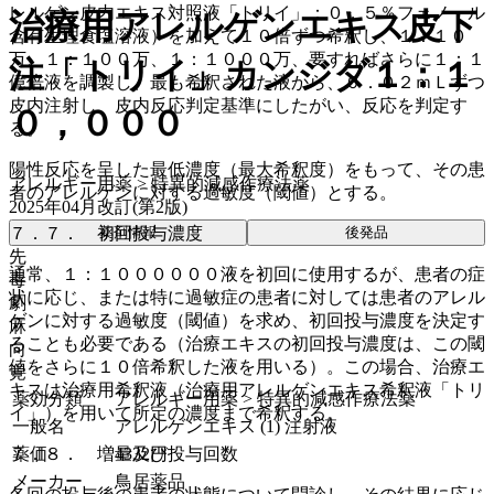
レルゲン皮内エキス対照液「トリイ」：０．５％フェノール
治療用アレルゲンエキス皮下
含有生理食塩溶液）を加えて１０倍ずつ希釈し、１：１０
万、１：１００万、１：１０００万、要すればさらに１：１
注「トリイ」カンジダ１：１
億倍液を調製し、最も希釈された液から、０．０２ｍＬずつ
皮内注射し、皮内反応判定基準にしたがい、反応を判定す
０，０００
る。
陽性反応を呈した最低濃度（最大希釈度）をもって、その患
アレルギー用薬 > 特異的減感作療法薬
者のアレルゲンに対する過敏度（閾値）とする。
2025年04月改訂(第2版)
７．７． 初回投与濃度
薬剤情報
後発品
先
通常、１：１００００００液を初回に使用するが、患者の症
毒
状に応じ、または特に過敏症の患者に対しては患者のアレル
劇
ゲンに対する過敏度（閾値）を求め、初回投与濃度を決定す
麻
ることも必要である（治療エキスの初回投与濃度は、この閾
向
値をさらに１０倍希釈した液を用いる）。この場合、治療エ
覚
キスは治療用希釈液（治療用アレルゲンエキス希釈液「トリ
薬効分類
アレルギー用薬 > 特異的減感作療法薬
イ」）を用いて所定の濃度まで希釈する。
一般名
アレルゲンエキス (1) 注射液
７．８． 増量及び投与回数
薬価
4332
円
メーカー
鳥居薬品