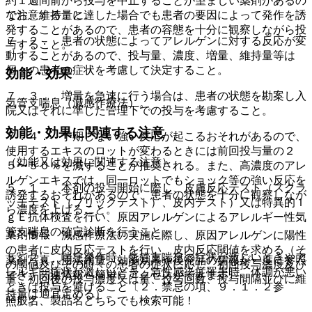
約１週間前から投与を中止することが望ましい薬剤があるの
で注意すること。
なお、維持量に達した場合でも患者の要因によって発作を誘
発することがあるので、患者の容態を十分に観察しながら投
７．２． 患者の状態によってアレルゲンに対する反応が変
与すること。
動することがあるので、投与量、濃度、増量、維持量等は
個々の患者の症状を考慮して決定すること。
効能・効果
７．３． 増量を急速に行う場合は、患者の状態を勘案し入
気管支喘息（減感作療法）。
院又はそれに準じた管理下での投与を考慮すること。
効能・効果に関連する注意
７．４． 予期しない強い反応が起こるおそれがあるので、
使用するエキスのロットが変わるときには前回投与量の２
（効能又は効果に関連する注意）
５〜５０％を減ずることが推奨される。また、高濃度のアレ
ルゲンエキスでは、同一ロットでもショック等の強い反応を
５．１． 本剤の投与開始に際し、皮膚反応テスト（スクラ
誘発するおそれがあるので、患者の状態を十分に観察しなが
ッチテスト（プリックテスト）、皮内テスト）又は特異的Ｉ
ら濃度を上げること。
ｇＥ抗体検査を行い、原因アレルゲンによるアレルギー性気
管支喘息の確定診断を行うこと。
薬剤情報
７．５． 減感作療法の実施に際し、原因アレルゲンに陽性
の患者に皮内反応テストを行い、皮内反応閾値を求める（そ
５．２． 喘息発作時、気管支喘息の症状が激しいときやア
薬剤写真、用法用量、効能効果や後発品の情報が一度に参照
の閾値及びその時々の患者の症状に応じ、初回投与濃度及び
レルギー症状が激しいとき、急性感染症罹患時、体調が悪い
でき、関連情報へ簡単にアクセスができます。
量、初回後の投与濃度又は量、投与回数、投与間隔並びに維
ときは投与を避けること〔２．禁忌の項、９．１．２参
持量は適宜定める）。
一般名、製品名どちらでも検索可能！
照〕。