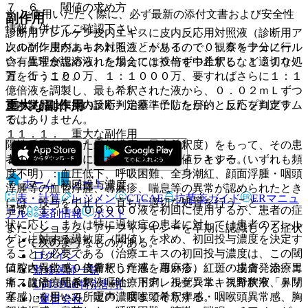
７．６． 閾値の求め方
※ ご使用いただく際に、必ず最新の添付文書および安全性
副作用
情報も併せてご確認下さい。
診断用アレルゲン皮内エキスに皮内反応用対照液（診断用ア
レルゲン皮内エキス対照液「トリイ」：０．５％フェノール
次の副作用があらわれることがあるので、観察を十分に行
含有生理食塩溶液）を加えて１０倍ずつ希釈し、１：１０
い、異常が認められた場合には投与を中止するなど適切な処
万、１：１００万、１：１０００万、要すればさらに１：１
置を行うこと。
億倍液を調製し、最も希釈された液から、０．０２ｍＬずつ
重大な副作用
皮内注射し、皮内反応判定基準にしたがい、反応を判定す
※本製品は疾病の診断・治療・予防を目的としたプログラム
る。
ではありません。
１１．１． 重大な副作用
陽性反応を呈した最低濃度（最大希釈度）をもって、その患
者のアレルゲンに対する過敏度（閾値）とする。
１１．１．１． ショック、アナフィラキシー（いずれも頻
度不明）：血圧低下、呼吸困難、全身潮紅、顔面浮腫・咽頭
ホーム
ノート
７．７． 初回投与濃度
浮腫等の血管浮腫、蕁麻疹、喘息等の異常が認められたとき
表・計算
レジメン
CTCAE
抗菌薬ガイド
ERマニュ
には、投与を中止し、直ちに適切な処置を行うこと。
通常、１：１００００００液を初回に使用するが、患者の症
アル
薬剤情報
ポスト
状に応じ、または特に過敏症の患者に対しては患者のアレル
また、ショック、アナフィラキシーを早期に認識しうる症状
ゲンに対する過敏度（閾値）を求め、初回投与濃度を決定す
新規登録
として次のようなものがある。
ることも必要である（治療エキスの初回投与濃度は、この閾
ログイン
値をさらに１０倍希釈した液を用いる）。この場合、治療エ
口腔内異常感、皮膚そう痒感、蕁麻疹、紅斑・皮膚発赤、胃
監修医師一覧
キスは治療用希釈液（治療用アレルゲンエキス希釈液「トリ
痛、腹痛、吐き気、嘔吐、下痢、視覚異常、視野狭窄、鼻閉
UpToDate特別割引
イ」）を用いて所定の濃度まで希釈する。
塞感、くしゃみ、嗄声、咽喉頭そう痒感・咽喉頭異常感、胸
運営会社