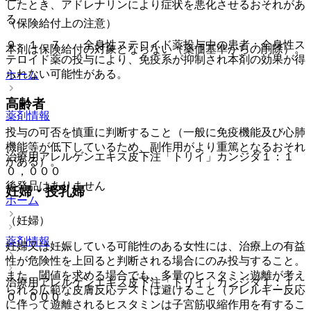
したとき、アドレナリンにより症状を悪化させるおそれがあ
る。
（保険給付上の注意）
９．１．７． 全身性ステロイド薬投与中の患者：全身性ス
本剤は保険給付の対象とならない（薬価基準からの削除）。
テロイド薬の投与により、免疫系が抑制され本剤の効果が得
られない可能性がある。
ホーム
高齢者
薬剤情報
投与の可否を慎重に判断すること（一般に免疫機能及び心肺
機能等が低下しているため、副作用がより重篤となるおそれ
治療用アレルゲンエキス皮下注「トリイ」カンジダ１：１
がある）。
０，０００
後発品はありません
妊婦・授乳婦
ホーム
（妊婦）
薬剤情報
妊婦又は妊娠している可能性のある女性には、治療上の有益
性が危険性を上回ると判断される場合にのみ投与すること。
また、閾値を求める場合でも、多量のヒスタミン遊離が考え
治療用アレルゲンエキス皮下注「トリイ」カンジダ１：１
られる広範な皮膚反応テストは避けること（アレルギー反応
０，０００
に伴って遊離されるヒスタミンは子宮筋収縮作用を有するこ