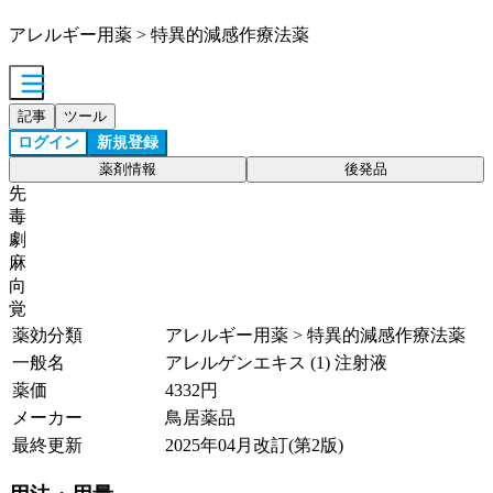
アレルギー用薬 > 特異的減感作療法薬
記事
ツール
ログイン
新規登録
薬剤情報
後発品
先
毒
劇
麻
向
覚
薬効分類
アレルギー用薬 > 特異的減感作療法薬
一般名
アレルゲンエキス (1) 注射液
薬価
4332
円
メーカー
鳥居薬品
最終更新
2025年04月改訂(第2版)