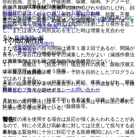
部絞扼感、息苦しさ、呼吸困難、咳嗽、喘鳴、チアノーゼ、
７．８． 増量及び投与回数
© 2021 HOKUTO Inc. All rights reserved.
頭痛、耳鳴、不快感、悪寒、四肢のしびれや顔のしびれ、顔
利用規約
プライバシーポリシー
お問い合わせ
面潮紅、発汗、めまい感、振戦、蒼白、動悸、頻脈、不整
各回の投与後の患者の状態について問診し、その結果に応じ
ホーム
表・計算
レジメン
CTCAE
抗菌薬ガイド
脈、血圧低下、不安、恐怖感、意識混濁等〔８．３、８．４
次回投与量を増減する（例えば前回の注射により発作を起こ
ERマニュアル
薬剤情報
ポスト
参照〕。
し、または過大な局所反応を生じた時は増量を見合わせ
る）。
監修医師一覧
その他の副作用
UpToDate特別割引
また増量期間中の投与間隔は通常１週２回であるが、間隔が
運営会社
１１．２． その他の副作用
長引いた場合には増量せずに減量した方がよい（減感作療法
は過量投与よりも過少投与の方が失敗例が少ない）。
© 2021 HOKUTO Inc. All rights reserved.
１）． 過敏症：（頻度不明）喘息発作の誘発、眼瞼浮腫又
は口唇浮腫、発疹、そう痒等。
※本製品は疾病の診断・治療・予防を目的としたプログラム
７．９． 維持量
ではありません。
２）． 注射部位：（頻度不明）硬結、疼痛、しびれ、腫脹
患者の臨床症状が著明に改善されたら、その濃度をもって維
等。
利用規約
プライバシーポリシー
お問い合わせ
持量とし、投与を継続する。
３）． その他：（頻度不明）色素沈着、頭痛、脱力感、不
真菌類の維持療法には１：１０００液又はそれ以上に希釈し
快感、倦怠感、発熱、リンパ腺腫脹等。
た液が広く使用されている。
警告
高濃度の液を使用する場合は反応が強くあらわれることがあ
るので、特に小児及び高齢者に対しては注意して投与する必
要がある。
本剤は、緊急時に十分に対応できる医療機関において、減感