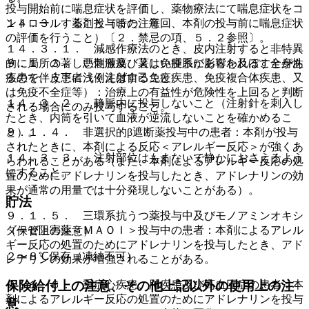
投与開始前に喘息症状を評価し、薬物療法にて喘息症状をコ
ントロールすること（また、毎回、本剤の投与前に喘息症状
１４．３． 薬剤投与時の注意
の評価を行うこと）〔２．禁忌の項、５．２参照〕。
１４．３．１． 減感作療法のとき、皮内注射すると非特異
９．１．３． 悪性腫瘍、又は免疫系に影響を及ぼす全身性
的に局所の著しい刺激及び著しい腫脹があらわれることがあ
疾患を伴う患者（例えば自己免疫疾患、免疫複合体疾患、又
るので、皮下に浅く注射すること。
は免疫不全症等）：治療上の有益性が危険性を上回ると判断
１４．３．２． 静脈内に投与しないこと（注射針を刺入し
される場合にのみ投与すること。
たとき、内筒を引いて血液が逆流しないことを確かめるこ
９．１．４． 非選択的β遮断薬投与中の患者：本剤が投与
と）。
されたときに、本剤による反応＜アレルギー反応＞が強くあ
１４．３．３． 注射部位はもまないで静かにおさえるよう
らわれることがある（また、本剤によるアレルギー反応の処
にすること。
置のためにアドレナリンを投与したとき、アドレナリンの効
果が通常の用量では十分発現しないことがある）。
貯法
９．１．５． 三環系抗うつ薬投与中及びモノアミンオキシ
ダーゼ阻害薬＜ＭＡＯＩ＞投与中の患者：本剤によるアレル
（保管上の注意）
ギー反応の処置のためにアドレナリンを投与したとき、アド
２〜８℃保存（凍結不可）。
レナリンの効果が増強されることがある。
保険給付上の注意、その他上記以外の使用上の注
９．１．６． 重症心疾患、肺疾患及び高血圧症の患者：本
剤によるアレルギー反応の処置のためにアドレナリンを投与
意