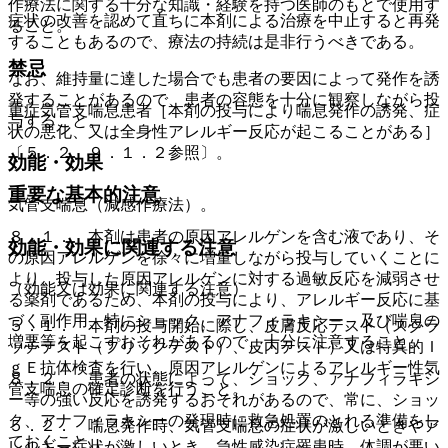
作療法に関する十分な知識・経験を持つ医師のもとで使用す
症状の改善を認めて直ちに本剤による治療を中止すると再発
ること。
することもあるので、療法の持続は是非行うべきである。
禁忌
なお、維持量に達した場合でも患者の要因によって発作を誘
発することがあるので、患者の容態を十分に観察しながら投
重症気管支喘息患者［本剤の投与により喘息発作の誘発、症
与すること。
状の悪化、又は全身性アレルギー反応が起こることがある］
〔５．２、９．１．２参照〕。
効能・効果
重要な基本的注意
気管支喘息（減感作療法）。
８．１． 本剤は患者の原因アレルゲンを含む液であり、そ
効能・効果に関連する注意
の原因アレルゲンを徐々に増量しながら投与していくことに
より、投与した原因アレルゲンに対する過敏反応を減弱させ
（効能又は効果に関連する注意）
る薬剤であるため、本剤の投与により、アレルギー反応に基
づく副作用、特にショック、アナフィラキシー、及び喘息の
５．１． 本剤の投与開始に際し、皮膚反応テスト（スクラ
増悪等を起こすおそれがあるので、十分に注意すること。
ッチテスト（プリックテスト）、皮内テスト）又は特異的Ｉ
ｇＥ抗体検査を行い、原因アレルゲンによるアレルギー性気
８．２． 患者の状態によって、ショック、アナフィラキシ
管支喘息の確定診断を行うこと。
ー等の強い反応を誘発するおそれがあるので、常に、ショッ
ク、アナフィラキシーの発現時に救急処置のとれる準備をし
５．２． 喘息発作時、気管支喘息の症状が激しいときやア
ておくこと。
レルギー症状が激しいとき、急性感染症罹患時、体調が悪い