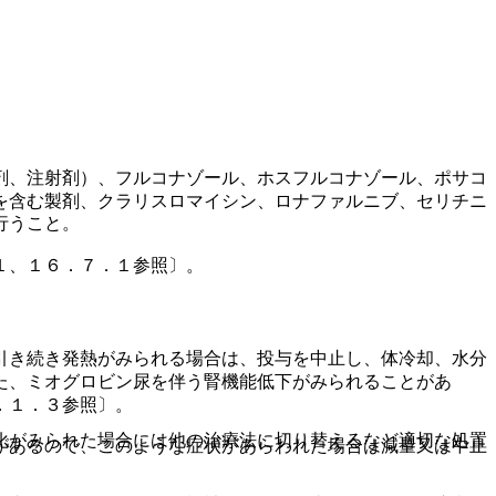
剤、注射剤）、フルコナゾール、ホスフルコナゾール、ポサコ
を含む製剤、クラリスロマイシン、ロナファルニブ、セリチニ
行うこと。
１、１６．７．１参照〕。
引き続き発熱がみられる場合は、投与を中止し、体冷却、水分
た、ミオグロビン尿を伴う腎機能低下がみられることがあ
．１．３参照〕。
化がみられた場合には他の治療法に切り替えるなど適切な処置
があるので、このような症状があらわれた場合は減量又は中止