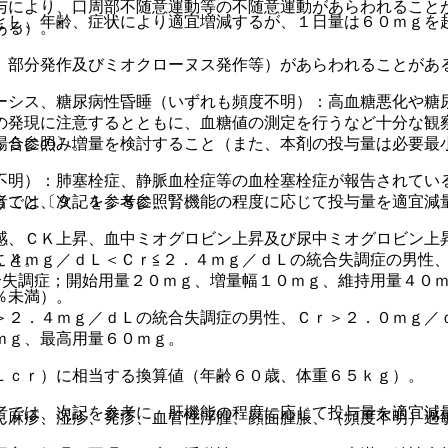
与により、口周部不随意運動等の不随意運動があらわれること
とし、年齢、症状により適宜増減するが、１日量は６０ｍｇを
ある）。
、部分発作及びミオクローヌス発作等）があらわれることがあ
ーシス、糖尿病性昏睡（いずれも頻度不明）：高血糖悪化や糖
の発現に注意するとともに、血糖値の測定を行うなど十分な観
場合にのみ増量を検討すること（また、本剤の投与量は必要最
．５参照〕。
不明）：肺塞栓症、静脈血栓症等の血栓塞栓症が報告されてい
者では、次記を参考に、腎機能の程度に応じて投与量を適宜減
うこと〔９．１．８参照〕。
感、ＣＫ上昇、血中ミオグロビン上昇及び尿中ミオグロビン上
．４ｍｇ／ｄＬ＜Ｃｒ≦２．４ｍｇ／ｄＬの統合失調症の男性、
こと。
合失調症；開始用量２０ｍｇ、増量幅１０ｍｇ、維持用量４０
％未満）。
＞２．４ｍｇ／ｄＬの統合失調症の男性、Ｃｒ＞２．０ｍｇ／
ｍｇ、最高用量６０ｍｇ。
Ｌｃｒ）に相当する換算値（年齢６０歳、体重６５ｋｇ）。
者では、次記を参考に、肝機能の程度に応じて投与量を適宜減
ん麻疹、湿疹、発疹、血管性浮腫、顔面腫脹、（頻度不明）過