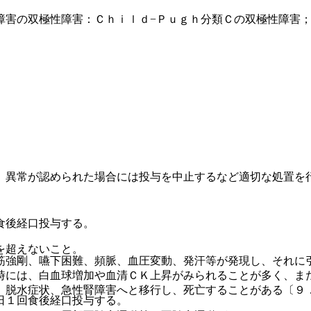
障害の双極性障害：Ｃｈｉｌｄ−Ｐｕｇｈ分類Ｃの双極性障害
、異常が認められた場合には投与を中止するなど適切な処置を
食後経口投与する。
を超えないこと。
筋強剛、嚥下困難、頻脈、血圧変動、発汗等が発現し、それに
時には、白血球増加や血清ＣＫ上昇がみられることが多く、ま
、脱水症状、急性腎障害へと移行し、死亡することがある〔９
日１回食後経口投与する。