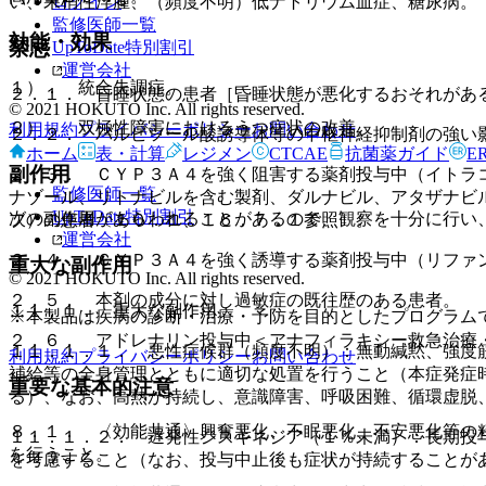
ログイン
い、末梢性浮腫、（頻度不明）低ナトリウム血症、糖尿病。
監修医師一覧
効能・効果
禁忌
UpToDate特別割引
運営会社
１）． 統合失調症。
２．１． 昏睡状態の患者［昏睡状態が悪化するおそれがあ
© 2021 HOKUTO Inc. All rights reserved.
２）． 双極性障害におけるうつ症状の改善。
利用規約
プライバシーポリシー
お問い合わせ
２．２． バルビツール酸誘導体等の中枢神経抑制剤の強い
ホーム
表・計算
レジメン
CTCAE
抗菌薬ガイド
E
副作用
２．３． ＣＹＰ３Ａ４を強く阻害する薬剤投与中（イトラ
監修医師一覧
ナゾール、リトナビルを含む製剤、ダルナビル、アタザナビ
UpToDate特別割引
次の副作用があらわれることがあるので、観察を十分に行い
ブ）の患者〔１０．１、１６．７．１参照〕。
運営会社
２．４． ＣＹＰ３Ａ４を強く誘導する薬剤投与中（リファ
重大な副作用
© 2021 HOKUTO Inc. All rights reserved.
２．５． 本剤の成分に対し過敏症の既往歴のある患者。
１１．１． 重大な副作用
※本製品は疾病の診断・治療・予防を目的としたプログラム
２．６． アドレナリン投与中＜アナフィラキシー救急治療
１１．１．１． 悪性症候群（頻度不明）：無動緘黙、強度
利用規約
プライバシーポリシー
お問い合わせ
補給等の全身管理とともに適切な処置を行うこと（本症発症
重要な基本的注意
る）、なお、高熱が持続し、意識障害、呼吸困難、循環虚脱
８．１． 〈効能共通〉興奮悪化、不眠悪化、不安悪化等の
１１．１．２． 遅発性ジスキネジア（１％未満）：長期投
を行うこと。
を考慮すること（なお、投与中止後も症状が持続することが