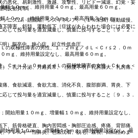
状の悪化、易刺激性、激越、攻撃性、リビドー減退、幻覚・妄
増量幅１０ｍｇ、維持用量４０ｍｇ、最高用量６０ｍｇ。
眉間反射異常。
量幅１０ｍｇ、維持用量２０ｍｇ、最高用量３０ｍｇ。
ンソニズム、筋固縮、ジスキネジア、（１％未満）運動緩慢、
嚥下障害、斜頚、運動低下［症状があらわれた場合には必要に
に応じて投与量を適宜減量し、慎重に投与すること〔９．２．
不明）脳卒中、狭心症、起立性低血圧。
Ｌの双極性障害の男性、１．２ｍｇ／ｄＬ＜Ｃｒ≦２．０ｍ
１０ｍｇ、維持用量設定なし、最高用量６０ｍｇ。
性、Ｃｒ＞２．０ｍｇ／ｄＬの双極性障害の女性、ＣＬｃｒ＜
症）、乳汁分泌、月経異常、（頻度不明）乳房腫大、乳房痛、
腹痛、食欲減退、食欲亢進、消化不良、腹部膨満、胃炎、下
に応じて投与量を適宜減量し、慎重に投与すること〔９．３．
害；開始用量１０ｍｇ、増量幅１０ｍｇ、維持用量設定なし、
低下、筋骨格硬直、胸内苦悶感・胸部圧迫感、疼痛、背部痛、
；開始用量１０ｍｇ、増量幅１０ｍｇ、維持用量設定なし、最
炎、アレルギー性鼻炎、色素沈着、脱毛、霧視、回転性めま