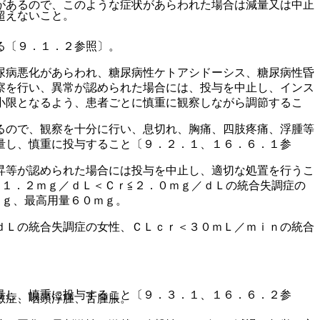
があるので、このような症状があらわれた場合は減量又は中止
超えないこと。
る〔９．１．２参照〕。
尿病悪化があらわれ、糖尿病性ケトアシドーシス、糖尿病性昏
察を行い、異常が認められた場合には、投与を中止し、インス
小限となるよう、患者ごとに慎重に観察しながら調節するこ
るので、観察を十分に行い、息切れ、胸痛、四肢疼痛、浮腫等
量し、慎重に投与すること〔９．２．１、１６．６．１参
昇等が認められた場合には投与を中止し、適切な処置を行うこ
１．２ｍｇ／ｄＬ＜Ｃｒ≦２．０ｍｇ／ｄＬの統合失調症の
ｍｇ、最高用量６０ｍｇ。
ｄＬの統合失調症の女性、ＣＬｃｒ＜３０ｍＬ／ｍｉｎの統合
量し、慎重に投与すること〔９．３．１、１６．６．２参
敏症、咽頭浮腫、舌腫脹。