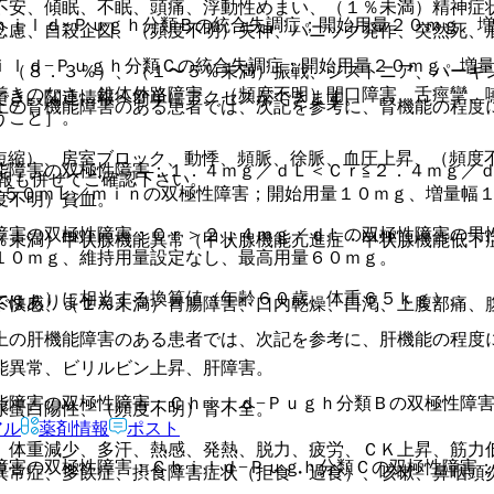
不安、傾眠、不眠、頭痛、浮動性めまい、（１％未満）精神症
ｈｉｌｄ−Ｐｕｇｈ分類Ｂの統合失調症；開始用量２０ｍｇ、
念慮、自殺企図、（頻度不明）失神、パニック発作、突然死、
ｉｌｄ−Ｐｕｇｈ分類Ｃの統合失調症；開始用量２０ｍｇ、増
）（８．３％）、（１〜５％未満）振戦、ジストニア、パーキ
着きのなさ、錐体外路障害、（頻度不明）開口障害、舌痙攣、
でき、関連情報へ簡単にアクセスができます。
上の腎機能障害のある患者では、次記を参考に、腎機能の程度
うこと］。
短縮）、房室ブロック、動悸、頻脈、徐脈、血圧上昇、（頻度
能障害の双極性障害：１．４ｍｇ／ｄＬ＜Ｃｒ≦２．４ｍｇ／ｄ
報も併せてご確認下さい。
＜５０ｍＬ／ｍｉｎの双極性障害；開始用量１０ｍｇ、増量幅
度不明）貧血。
障害の双極性障害：Ｃｒ＞２．４ｍｇ／ｄＬの双極性障害の男
％未満）甲状腺機能異常（甲状腺機能亢進症・甲状腺機能低下
１０ｍｇ、維持用量設定なし、最高用量６０ｍｇ。
Ｌｃｒ）に相当する換算値（年齢６０歳、体重６５ｋｇ）。
ではありません。
不快感、（１％未満）胃腸障害、口内乾燥、口渇、上腹部痛、
上の肝機能障害のある患者では、次記を参考に、肝機能の程度
能異常、ビリルビン上昇、肝障害。
能障害の双極性障害：Ｃｈｉｌｄ−Ｐｕｇｈ分類Ｂの双極性障
尿蛋白陽性、（頻度不明）腎不全。
アル
薬剤情報
ポスト
）体重減少、多汗、熱感、発熱、脱力、疲労、ＣＫ上昇、筋力
障害の双極性障害：Ｃｈｉｌｄ−Ｐｕｇｈ分類Ｃの双極性障害
異常症、多飲症、摂食障害症状（拒食・過食）、咳嗽、鼻咽頭