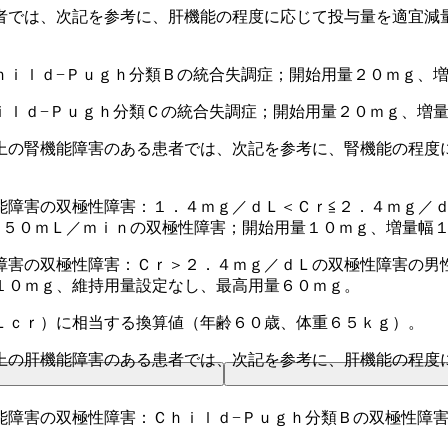
者では、次記を参考に、肝機能の程度に応じて投与量を適宜減
ｈｉｌｄ−Ｐｕｇｈ分類Ｂの統合失調症；開始用量２０ｍｇ、
ｉｌｄ−Ｐｕｇｈ分類Ｃの統合失調症；開始用量２０ｍｇ、増
上の腎機能障害のある患者では、次記を参考に、腎機能の程度
能障害の双極性障害：１．４ｍｇ／ｄＬ＜Ｃｒ≦２．４ｍｇ／ｄ
＜５０ｍＬ／ｍｉｎの双極性障害；開始用量１０ｍｇ、増量幅
障害の双極性障害：Ｃｒ＞２．４ｍｇ／ｄＬの双極性障害の男
１０ｍｇ、維持用量設定なし、最高用量６０ｍｇ。
Ｌｃｒ）に相当する換算値（年齢６０歳、体重６５ｋｇ）。
上の肝機能障害のある患者では、次記を参考に、肝機能の程度
能障害の双極性障害：Ｃｈｉｌｄ−Ｐｕｇｈ分類Ｂの双極性障