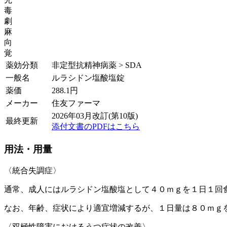
毒
劇
麻
向
覚
薬効分類
非定型抗精神病薬 > SDA
一般名
ルラシドン塩酸塩錠
薬価
288.1
円
メーカー
住友ファーマ
2026年03月改訂(第10版)
最終更新
添付文書のPDFはこちら
用法・用量
〈統合失調症〉
通常、成人にはルラシドン塩酸塩として４０ｍｇを１日１回
なお、年齢、症状により適宜増減するが、１日量は８０ｍｇ
〈双極性障害におけるうつ症状の改善〉