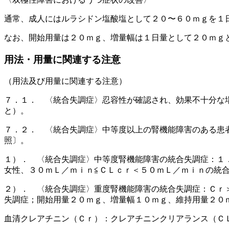
通常、成人にはルラシドン塩酸塩として２０〜６０ｍｇを１
なお、開始用量は２０ｍｇ、増量幅は１日量として２０ｍｇ
用法・用量に関連する注意
（用法及び用量に関連する注意）
７．１． 〈統合失調症〉忍容性が確認され、効果不十分な
と）。
７．２． 〈統合失調症〉中等度以上の腎機能障害のある患
照〕。
１）． 〈統合失調症〉中等度腎機能障害の統合失調症：１
女性、３０ｍＬ／ｍｉｎ≦ＣＬｃｒ＜５０ｍＬ／ｍｉｎの統
２）． 〈統合失調症〉重度腎機能障害の統合失調症：Ｃｒ
失調症；開始用量２０ｍｇ、増量幅１０ｍｇ、維持用量２０
血清クレアチニン（Ｃｒ）：クレアチニンクリアランス（Ｃ