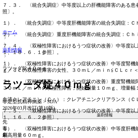
７．３． 〈統合失調症〉中等度以上の肝機能障害のある患
照〕。
１）． 〈統合失調症〉中等度肝機能障害の統合失調症：Ｃ
ホーム
２）． 〈統合失調症〉重度肝機能障害の統合失調症：Ｃｈ
７．４． 〈双極性障害におけるうつ症状の改善〉中等度以
薬剤情報
１、１６．６．１参照〕。
１）． 〈双極性障害におけるうつ症状の改善〉中等度腎機
ラツーダ錠４０ｍｇ
ｇ／ｄＬの双極性障害の女性、３０ｍＬ／ｍｉｎ≦ＣＬｃｒ
２）． 〈双極性障害におけるうつ症状の改善〉重度腎機能
ラツーダ錠４０ｍｇ
３０ｍＬ／ｍｉｎの双極性障害；開始用量１０ｍｇ、増量幅
血清クレアチニン（Ｃｒ）：クレアチニンクリアランス（Ｃ
非定型抗精神病薬 > SDA
2026年03月改訂(第10版)
７．５． 〈双極性障害におけるうつ症状の改善〉中等度以
薬剤情報
１、１６．６．２参照〕。
先
毒
１）． 〈双極性障害におけるうつ症状の改善〉中等度肝機
劇
最高用量６０ｍｇ。