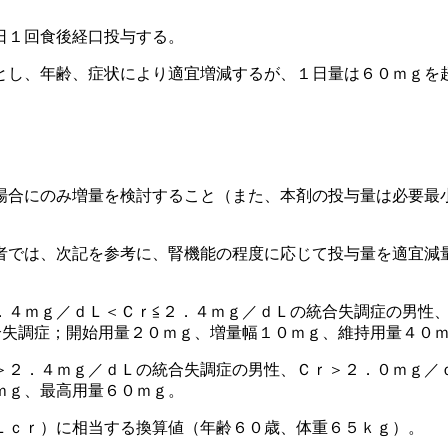
日１回食後経口投与する。
とし、年齢、症状により適宜増減するが、１日量は６０ｍｇを
場合にのみ増量を検討すること（また、本剤の投与量は必要最
者では、次記を参考に、腎機能の程度に応じて投与量を適宜減
．４ｍｇ／ｄＬ＜Ｃｒ≦２．４ｍｇ／ｄＬの統合失調症の男性、
合失調症；開始用量２０ｍｇ、増量幅１０ｍｇ、維持用量４０
＞２．４ｍｇ／ｄＬの統合失調症の男性、Ｃｒ＞２．０ｍｇ／
ｍｇ、最高用量６０ｍｇ。
Ｌｃｒ）に相当する換算値（年齢６０歳、体重６５ｋｇ）。