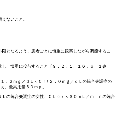
超えないこと。
小限となるよう、患者ごとに慎重に観察しながら調節するこ
量し、慎重に投与すること〔９．２．１、１６．６．１参
１．２ｍｇ／ｄＬ＜Ｃｒ≦２．０ｍｇ／ｄＬの統合失調症の
ｍｇ、最高用量６０ｍｇ。
ｄＬの統合失調症の女性、ＣＬｃｒ＜３０ｍＬ／ｍｉｎの統合