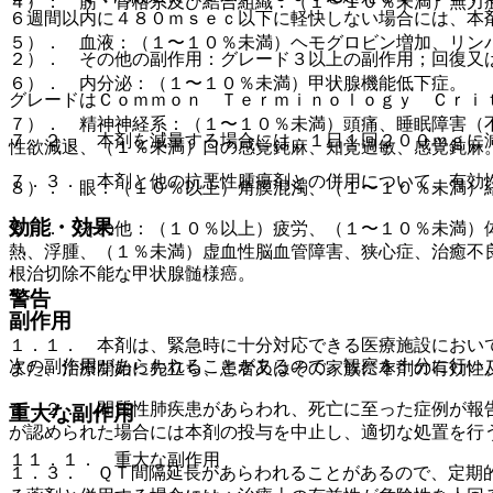
４）． 筋・骨格系及び結合組織：（１〜１０％未満）無力
６週間以内に４８０ｍｓｅｃ以下に軽快しない場合には、本
５）． 血液：（１〜１０％未満）ヘモグロビン増加、リン
２）． その他の副作用：グレード３以上の副作用；回復又
６）． 内分泌：（１〜１０％未満）甲状腺機能低下症。
グレードはＣｏｍｍｏｎ Ｔｅｒｍｉｎｏｌｏｇｙ Ｃｒｉ
７）． 精神神経系：（１〜１０％未満）頭痛、睡眠障害（
７．２． 本剤を減量する場合には、１日１回２００ｍｇに
性欲減退、（１％未満）口の感覚鈍麻、知覚過敏、感覚鈍麻
７．３． 本剤と他の抗悪性腫瘍剤との併用について、有効
８）． 眼：（１０％以上）角膜混濁、（１〜１０％未満）
効能・効果
９）． その他：（１０％以上）疲労、（１〜１０％未満）
熱、浮腫、（１％未満）虚血性脳血管障害、狭心症、治癒不
根治切除不能な甲状腺髄様癌。
警告
副作用
１．１． 本剤は、緊急時に十分対応できる医療施設におい
次の副作用があらわれることがあるので、観察を十分に行い
また、治療開始に先立ち、患者又はその家族に本剤の有効性
１．２． 間質性肺疾患があらわれ、死亡に至った症例が報
重大な副作用
が認められた場合には本剤の投与を中止し、適切な処置を行
１１．１． 重大な副作用
１．３． ＱＴ間隔延長があらわれることがあるので、定期