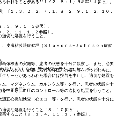
．２、９．１．２、１０．２、１１．１．２参照〕。
あらわれることがある〔１．２、８．１、９．１．１参照〕。
明）〔１．３、２．２、７．１、８．２、９．１．２、１０．
８．３、９．１．３参照〕。
０．２、１１．１．２参照〕。
の適切な処置を行うこと。
）、皮膚粘膜眼症候群（Ｓｔｅｖｅｎｓ−Ｊｏｈｎｓｏｎ症候
る。
部画像検査の実施等、患者の状態を十分に観察し、また、必要
拡散能力（ＤＬＣＯ）等の検査を行うこと〔１．２、９．１．
とがあるので、必要に応じて降圧剤の投与等を行うとともに、
圧クリーゼがあらわれた場合には投与を中止し、適切な処置を
ウム、マグネシウム、カルシウム等）を行い、患者の状態を十
．１．２参照〕。
与を中止し、血圧のコントロール等の適切な処置を行うこと。
は適宜心機能検査（心エコー等）を行い、患者の状態を十分に
の適切な処置を行うこと〔８．１０参照〕。
観察すること〔９．１．４、１１．１．７参照〕。