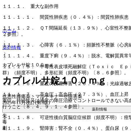
１１．１． 重大な副作用
１１．１．１． 間質性肺疾患（０．４％）：間質性肺疾患
１１．１．２． ＱＴ間隔延長（１３．９％）、心室性不整
ホーム
２参照〕。
１１．１．３． 心障害（６．１％）：頻脈性不整脈（心房
薬剤情報
１１．１．４． 重度下痢（９．４％）：脱水、電解質異常
カプレルサ錠１００ｍｇ
１１．１．５． 中毒性表皮壊死融解症（Ｔｏｘｉｃ Ｅｐ
群）（頻度不明）、多形紅斑（頻度不明）〔８．６参照〕。
カプレルサ錠１００ｍｇ
１１．１．６． 重度の皮膚障害（２０．４％）：光線過敏
１１．１．７． 高血圧：高血圧（２７．３％）、血圧上昇
抗悪性腫瘍薬 > マルチキナーゼ阻害薬
重症、持続性又は通常の降圧治療でコントロールできない高
2025年11月改訂(第3版)
行うこと〔８．４、９．１．４参照〕。
薬剤情報
先
１１．１．８． 可逆性後白質脳症症候群（頻度不明）：痙
毒
劇
１１．１．９． 腎障害：腎不全（０．４％）、蛋白尿（９