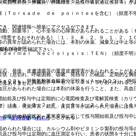
ると判断される場合にのみ使用すること〔２．２、７．１、８
（間質性肺炎、肺臓炎、肺線維症、急性呼吸窮迫症候群等）が
脈（Ｔｏｒｓａｄｅ ｄｅ ｐｏｉｎｔｅｓを含む）（頻度不
でき、関連情報へ簡単にアクセスができます。
細動、頻脈等）、心不全等の心障害があらわれることがある〔
が増悪するおそれがある］〔１．３、８．２、９．１．２、１
等の異常が認められた場合には、本剤の休薬、減量又は中止等
妊婦の項参照〕。
報も併せてご確認下さい。
ｉｄｅｒｍａｌ Ｎｅｃｒｏｌｙｓｉｓ：ＴＥＮ）（頻度不明
反応、発疹、皮膚潰瘍等の重度皮膚障害があらわれることがあ
症状（息切れ、呼吸困難、咳嗽、発熱等）の確認、定期的な胸
ＳｐＯ２）、肺胞気動脈血酸素分圧較差（Ａ−ａＤＯ２）、肺
（１．２％）、高血圧クリーゼ（１．２％）等があらわれるこ
ではありません。
血圧があらわれた場合には本剤の休薬を行うこと。また、高血
開始前及び投与中は定期的に心電図検査及び電解質検査（カリ
と）〔１．３、２．２、７．１、９．１．２、１０．２、１１
攣、頭痛、視覚障害、錯乱、皮質盲等が認められた場合には投
らの症状の発現状況・重篤度等に応じて投与開始前及び投与中
．８％）等があらわれることがある。
アル
薬剤情報
ポスト
認められた場合には、カルシウム剤やビタミンＤ製剤の投与等
前及び投与中は定期的に血圧測定を行い、患者の状態を十分に