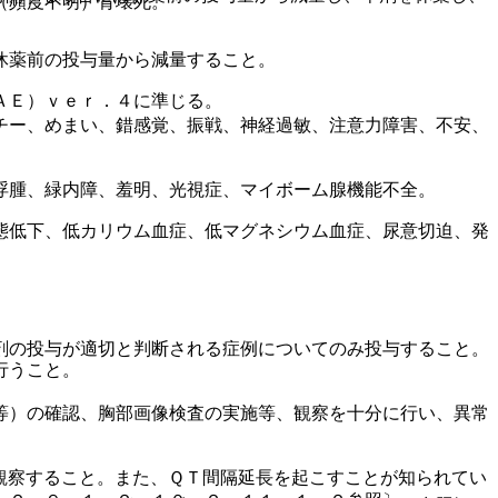
（頻度不明）骨壊死。
休薬前の投与量から減量すること。
ＡＥ）ｖｅｒ．４に準じる。
チー、めまい、錯感覚、振戦、神経過敏、注意力障害、不安、
浮腫、緑内障、羞明、光視症、マイボーム腺機能不全。
態低下、低カリウム血症、低マグネシウム血症、尿意切迫、発
。
剤の投与が適切と判断される症例についてのみ投与すること。
行うこと。
等）の確認、胸部画像検査の実施等、観察を十分に行い、異常
観察すること。また、ＱＴ間隔延長を起こすことが知られてい