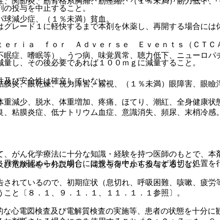
症、関節炎、筋骨格系胸痛、筋痙縮、（１％未満）筋力低下、
剤の投与を中止すること。
パ球減少症、（１％未満）貧血。
はグレード１に軽快するまで本剤を休薬し、再開する場合には
ｔｅｒｉａ ｆｏｒ Ａｄｖｅｒｓｅ Ｅｖｅｎｔｓ（ＣＴＣ
不眠症、嗜眠等）、うつ病、味覚異常、聴力低下、ニューロパ
減量し、その後必要であれば１００ｍｇに減量すること。
。
性及び安全性は確立していない。
結膜炎、眼乾燥、視力障害、霧視、（１％未満）眼障害、眼瞼
体重減少、脱水、体重増加、疼痛、ほてり、潮紅、全身健康状
良、粘膜炎症、低ナトリウム血症、意識消失、頻尿、末梢冷感
て、がん化学療法に十分な知識・経験を持つ医師のもとで、本
、異常が認められた場合には投与を中止するなど適切な処置を
及び危険性を十分説明し、同意を得てから投与すること。
告されているので、初期症状（息切れ、呼吸困難、咳嗽、疲労
うこと〔８．１、９．１．１、１１．１．１参照〕。
的な心電図検査及び電解質検査の実施等、患者の状態を十分に