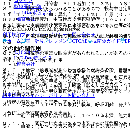
ログイン
１１．１．１１． 肝障害：ＡＬＴ増加（３．３％）、ＡＳ
監修医師一覧
８．５． 肝障害があらわれることがあるので、投与中は定
UpToDate特別割引
１１．１．１２． 出血：鼻出血（４．９％）、血尿（０．
運営会社
８．６． 手足症候群、中毒性表皮壊死融解症（Ｔｏｘｉｃ
１１．１．１３． 消化管穿孔：小腸穿孔（０．４％）等が
多形紅斑等の皮膚障害があらわれることがあるので、患者の
© 2021 HOKUTO Inc. All rights reserved.
利用規約
プライバシーポリシー
お問い合わせ
１１．１．１４． 動脈解離（頻度不明）：大動脈解離を含
８．７． 創傷治癒を遅らせる可能性があるので、外科的処
ホーム
表・計算
レジメン
CTCAE
抗菌薬ガイド
E
すること。
その他の副作用
監修医師一覧
８．８． 霧視等の重篤な眼障害があらわれることがあるの
UpToDate特別割引
指導すること。
１１．２． その他の副作用
運営会社
８．９． 疲労、霧視等があらわれることがあるので、自動
１）． 皮膚：（１０％以上）皮膚症状（発疹、ざ瘡、皮膚
© 2021 HOKUTO Inc. All rights reserved.
毛症、擦過傷、メラノサイト性母斑、毛髪成長異常、毛質異
８．１０． 定期的に血清カルシウム濃度を測定すること〔
※本製品は疾病の診断・治療・予防を目的としたプログラム
２）． 消化器：（１０％以上）下痢、悪心、食欲減退、（
８．１１． 定期的に甲状腺刺激ホルモン濃度を測定するこ
屁、胃腸音異常。
利用規約
プライバシーポリシー
お問い合わせ
（特定の背景を有する患者に関する注意）
３）． 呼吸器：（１〜１０％未満）咳嗽、呼吸困難、発声
（合併症・既往歴等のある患者）
４）． 筋・骨格系及び結合組織：（１〜１０％未満）無力
９．１．１． 間質性肺疾患のある患者又はその既往歴のあ
５）． 血液：（１〜１０％未満）ヘモグロビン増加、リン