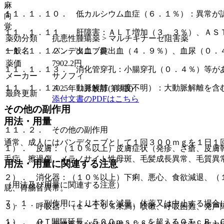
麻
１１．１．１０． 低カルシウム血症（６．１％）：異常が
向
覚
１１．１．１１． 肝障害：ＡＬＴ増加（３．３％）、ＡＳ
薬効分類
抗悪性腫瘍薬 > マルチキナーゼ阻害薬
一般名
バンデタニブ錠
１１．１．１２． 出血：鼻出血（４．９％）、血尿（０．
薬価
7902.2
円
１１．１．１３． 消化管穿孔：小腸穿孔（０．４％）等が
メーカー
サノフィ
１１．１．１４． 動脈解離（頻度不明）：大動脈解離を含
2025年11月改訂(第3版)
最終更新
添付文書のPDFはこちら
その他の副作用
用法・用量
１１．２． その他の副作用
通常、成人にはバンデタニブとして１回３００ｍｇを１日１
１）． 皮膚：（１０％以上）皮膚症状（発疹、ざ瘡、皮膚
毛症、擦過傷、メラノサイト性母斑、毛髪成長異常、毛質異
用法・用量に関連する注意
２）． 消化器：（１０％以上）下痢、悪心、食欲減退、（
（用法及び用量に関連する注意）
屁、胃腸音異常。
７．１． 副作用により本剤を減量、休薬又は中止する場合
３）． 呼吸器：（１〜１０％未満）咳嗽、呼吸困難、発声
１）． ＱＴ間隔延長：５００ｍｓｅｃを超えるＱＴｃＢ；