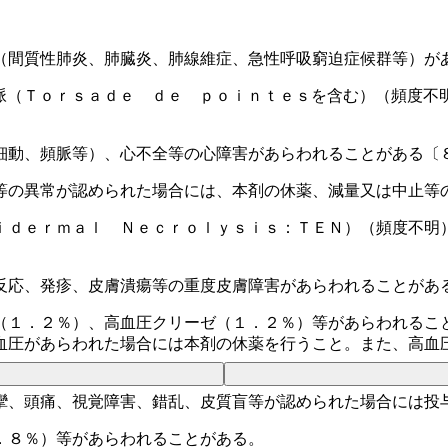
（間質性肺炎、肺臓炎、肺線維症、急性呼吸窮迫症候群等）が
脈（Ｔｏｒｓａｄｅ ｄｅ ｐｏｉｎｔｅｓを含む）（頻度不
細動、頻脈等）、心不全等の心障害があらわれることがある〔
等の異常が認められた場合には、本剤の休薬、減量又は中止等
ｉｄｅｒｍａｌ Ｎｅｃｒｏｌｙｓｉｓ：ＴＥＮ）（頻度不明
反応、発疹、皮膚潰瘍等の重度皮膚障害があらわれることがあ
（１．２％）、高血圧クリーゼ（１．２％）等があらわれるこ
血圧があらわれた場合には本剤の休薬を行うこと。また、高血
攣、頭痛、視覚障害、錯乱、皮質盲等が認められた場合には投
．８％）等があらわれることがある。