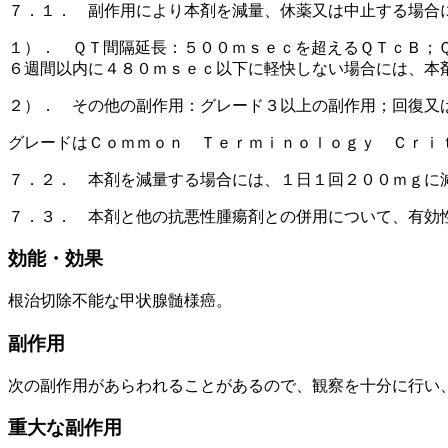
７．１． 副作用により本剤を減量、休薬又は中止する場合
１）． ＱＴ間隔延長：５００ｍｓｅｃを超えるＱＴｃＢ；
６週間以内に４８０ｍｓｅｃ以下に軽快しない場合には、本
２）． その他の副作用：グレード３以上の副作用；回復又
グレードはＣｏｍｍｏｎ Ｔｅｒｍｉｎｏｌｏｇｙ Ｃｒｉ
７．２． 本剤を減量する場合には、１日１回２００ｍｇに
７．３． 本剤と他の抗悪性腫瘍剤との併用について、有効
効能・効果
根治切除不能な甲状腺髄様癌。
副作用
次の副作用があらわれることがあるので、観察を十分に行い
重大な副作用