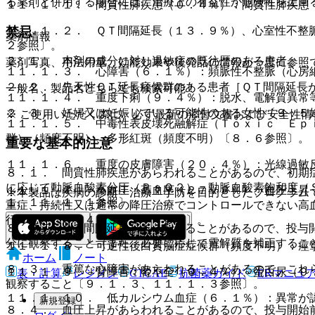
る薬剤と併用する場合には、治療上の有益性が危険性を上回
１１．１．１． 間質性肺疾患（０．４％）：間質性肺疾患
禁忌
１１．１．２． ＱＴ間隔延長（１３．９％）、心室性不整
薬剤情報
２参照〕。
２．１． 本剤の成分に対し過敏症の既往歴のある患者。
薬剤写真、用法用量、効能効果や後発品の情報が一度に参照
１１．１．３． 心障害（６．１％）：頻脈性不整脈（心房
２．２． 先天性ＱＴ延長症候群のある患者［ＱＴ間隔延長
一般名、製品名どちらでも検索可能！
１１．１．４． 重度下痢（９．４％）：脱水、電解質異常
２．３． 妊婦又は妊娠している可能性のある女性〔９．５
※ ご使用いただく際に、必ず最新の添付文書および安全性情
１１．１．５． 中毒性表皮壊死融解症（Ｔｏｘｉｃ Ｅｐ
群）（頻度不明）、多形紅斑（頻度不明）〔８．６参照〕。
重要な基本的注意
１１．１．６． 重度の皮膚障害（２０．４％）：光線過敏
８．１． 間質性肺疾患があらわれることがあるので、初期
に応じて動脈血酸素分圧（ＰａＯ２）、動脈血酸素飽和度（
１１．１．７． 高血圧：高血圧（２７．３％）、血圧上昇
※本製品は疾病の診断・治療・予防を目的としたプログラム
１、１１．１．１参照〕。
重症、持続性又は通常の降圧治療でコントロールできない高
行うこと〔８．４、９．１．４参照〕。
８．２． ＱＴ間隔延長があらわれることがあるので、投与
分に観察すること（また、必要に応じて電解質を補正するこ
１１．１．８． 可逆性後白質脳症症候群（頻度不明）：痙
ホーム
ノート
８．３． 重篤な心障害があらわれることがあるので、これ
１１．１．９． 腎障害：腎不全（０．４％）、蛋白尿（９
表・計算
レジメン
CTCAE
抗菌薬ガイド
ERマニュ
観察すること〔９．１．３、１１．１．３参照〕。
１１．１．１０． 低カルシウム血症（６．１％）：異常が
新規登録
８．４． 血圧上昇があらわれることがあるので、投与開始