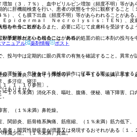
Ｔ増加（３．７％）、血中ビリルビン増加（頻度不明）等があ
期的に肝機能検査を行い、患者の状態を十分に観察すること〔
４％）、くも膜下出血（頻度不明）等があらわれることがある
 Ｅｐｉｄｅｒｍａｌ Ｎｅｃｒｏｌｙｓｉｓ：ＴＥＮ）、皮
あらわれることがある。
状態を十分に観察し、また、必要に応じて皮膚科を受診するよ
む動脈解離があらわれることがある。
置が予定されている場合には、外科的処置の前に本剤の投与を
Rマニュアル
薬剤情報
ポスト
で、投与中は定期的に眼の異常の有無を確認すること。異常が
車の運転等、危険を伴う機械の操作に従事する際には注意する
乾燥、皮膚炎、皮膚そう痒症等）、（１〜１０％未満）手掌・
常、多汗症、寝汗。
１１．１．１０参照〕。
ではありません。
１〜１０％未満）消化不良、嘔吐、腹痛、便秘、嚥下障害、口
と。
障害、（１％未満）鼻乾燥。
症、関節炎、筋骨格系胸痛、筋痙縮、（１％未満）筋力低下、
る患者：間質性肺疾患が増悪又は発現するおそれがある〔１．
パ球減少症、（１％未満）貧血。