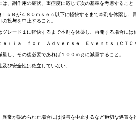
には、副作用の症状、重症度に応じて次の基準を考慮すること
ＱＴｃＢが４８０ｍｓｅｃ以下に軽快するまで本剤を休薬し、
剤の投与を中止すること。
はグレード１に軽快するまで本剤を休薬し、再開する場合には
ｔｅｒｉａ ｆｏｒ Ａｄｖｅｒｓｅ Ｅｖｅｎｔｓ（ＣＴＣ
減量し、その後必要であれば１００ｍｇに減量すること。
性及び安全性は確立していない。
、異常が認められた場合には投与を中止するなど適切な処置を