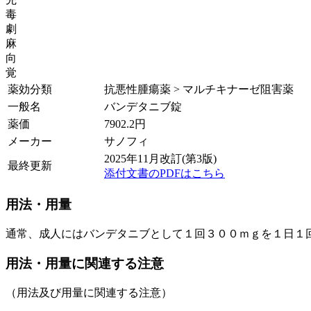
毒
劇
麻
向
覚
薬効分類
抗悪性腫瘍薬 > マルチキナーゼ阻害薬
一般名
バンデタニブ錠
薬価
7902.2
円
メーカー
サノフィ
2025年11月改訂(第3版)
最終更新
添付文書のPDFはこちら
用法・用量
通常、成人にはバンデタニブとして１回３００ｍｇを１日１
用法・用量に関連する注意
（用法及び用量に関連する注意）