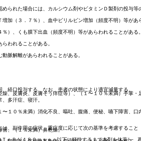
認められた場合には、カルシウム剤やビタミンＤ製剤の投与等
Ｔ増加（３．７％）、血中ビリルビン増加（頻度不明）等があ
４％）、くも膜下出血（頻度不明）等があらわれることがある
あらわれることがある。
む動脈解離があらわれることがある。
回、経口投与する。なお、患者の状態により適宜減量する。
乾燥、皮膚炎、皮膚そう痒症等）、（１〜１０％未満）手掌・
常、多汗症、寝汗。
１〜１０％未満）消化不良、嘔吐、腹痛、便秘、嚥下障害、口
には、副作用の症状、重症度に応じて次の基準を考慮すること
障害、（１％未満）鼻乾燥。
ＱＴｃＢが４８０ｍｓｅｃ以下に軽快するまで本剤を休薬し、