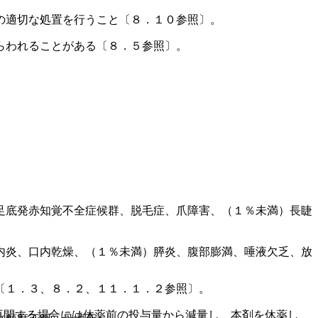
の適切な処置を行うこと〔８．１０参照〕。
らわれることがある〔８．５参照〕。
。
足底発赤知覚不全症候群、脱毛症、爪障害、（１％未満）長睫
内炎、口内乾燥、（１％未満）膵炎、腹部膨満、唾液欠乏、放
〔１．３、８．２、１１．１．２参照〕。
再開する場合には休薬前の投与量から減量し、本剤を休薬し、