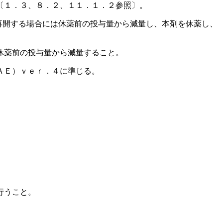
〔１．３、８．２、１１．１．２参照〕。
再開する場合には休薬前の投与量から減量し、本剤を休薬し、
休薬前の投与量から減量すること。
ＡＥ）ｖｅｒ．４に準じる。
行うこと。