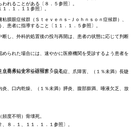
らわれることがある〔８．５参照〕。
１１．１．１１参照〕。
。
膚粘膜眼症候群（Ｓｔｅｖｅｎｓ−Ｊｏｈｎｓｏｎ症候群）、
う、患者に指導すること〔１１．１．５参照〕。
中断し、外科的処置後の投与再開は、患者の状態に応じて判断
認められた場合には、速やかに医療機関を受診するよう患者を
よう患者に十分に説明すること。
足底発赤知覚不全症候群、脱毛症、爪障害、（１％未満）長睫
内炎、口内乾燥、（１％未満）膵炎、腹部膨満、唾液欠乏、放
（頻度不明）骨壊死。
２、８．１、１１．１．１参照〕。