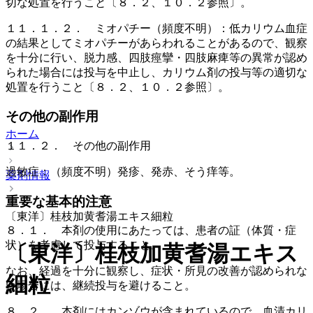
切な処置を行うこと〔８．２、１０．２参照〕。
１１．１．２． ミオパチー（頻度不明）：低カリウム血症
の結果としてミオパチーがあらわれることがあるので、観察
を十分に行い、脱力感、四肢痙攣・四肢麻痺等の異常が認め
られた場合には投与を中止し、カリウム剤の投与等の適切な
処置を行うこと〔８．２、１０．２参照〕。
その他の副作用
ホーム
１１．２． その他の副作用
過敏症：（頻度不明）発疹、発赤、そう痒等。
薬剤情報
重要な基本的注意
〔東洋〕桂枝加黄耆湯エキス細粒
８．１． 本剤の使用にあたっては、患者の証（体質・症
状）を考慮して投与すること。
〔東洋〕桂枝加黄耆湯エキス
なお、経過を十分に観察し、症状・所見の改善が認められな
細粒
い場合には、継続投与を避けること。
８．２． 本剤にはカンゾウが含まれているので、血清カリ