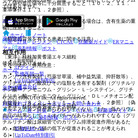
ウム値や血圧値等に十分留意すること〔１０．２、１１．
ではありません。
室温保存。
１．１、１１．１．２参照〕。
ホーム
８．３． 他の漢方製剤等を併用する場合は、含有生薬の重
複に注意すること。
ホーム
ノート
薬剤情報
（特定の背景を有する患者に関する注意）
表・計算
レジメン
CTCAE
抗菌薬ガイド
ERマニュ
アル
薬剤情報
ポスト
相互作用
〔東洋〕桂枝加黄耆湯エキス細粒
新規登録
後発品はありません
１０．２． 併用注意：
ログイン
ホーム
監修医師一覧
カンゾウ含有製剤（芍薬甘草湯、補中益気湯、抑肝散等）、
UpToDate特別割引
グリチルリチン酸及びその塩類を含有する製剤（グリチルリ
運営会社
薬剤情報
チン酸一アンモニウム・グリシン・Ｌ−システイン、グリチ
ルリチン酸一アンモニウム・グリシン・ＤＬ−メチオニン配
© 2021 HOKUTO Inc. All rights reserved.
合錠等）〔８．２、１１．１．１、１１．１．２参照〕［偽
利用規約
プライバシーポリシー
お問い合わせ
〔東洋〕桂枝加黄耆湯エキス細粒
アルドステロン症があらわれやすくなり、また、低カリウム
ホーム
表・計算
レジメン
CTCAE
抗菌薬ガイド
血症の結果として、ミオパチーがあらわれやすくなる（グリ
ERマニュアル
薬剤情報
ポスト
チルリチン酸は尿細管でのカリウム排泄促進作用があるた
め、血清カリウム値の低下が促進されることが考えられ
監修医師一覧
る）］。
UpToDate特別割引