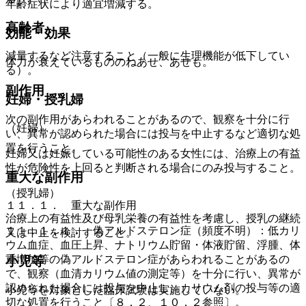
年齢症状により適宜増減する。
高齢者
効能・効果
減量するなど注意すること（一般に生理機能が低下してい
体力が衰えているもののねあせ、あせも。
る）。
副作用
妊婦・授乳婦
次の副作用があらわれることがあるので、観察を十分に行
（妊婦）
い、異常が認められた場合には投与を中止するなど適切な処
置を行うこと。
妊婦又は妊娠している可能性のある女性には、治療上の有益
性が危険性を上回ると判断される場合にのみ投与すること。
重大な副作用
（授乳婦）
１１．１． 重大な副作用
治療上の有益性及び母乳栄養の有益性を考慮し、授乳の継続
１１．１．１． 偽アルドステロン症（頻度不明）：低カリ
又は中止を検討すること。
ウム血症、血圧上昇、ナトリウム貯留・体液貯留、浮腫、体
重増加等の偽アルドステロン症があらわれることがあるの
小児等
で、観察（血清カリウム値の測定等）を十分に行い、異常が
認められた場合には投与を中止し、カリウム剤の投与等の適
小児等を対象とした臨床試験は実施していない。
切な処置を行うこと〔８．２、１０．２参照〕。