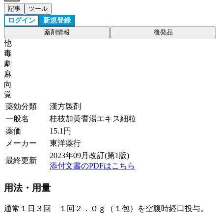
記事
ツール
ログイン
新規登録
薬剤情報
後発品
他
毒
劇
麻
向
覚
薬効分類
漢方製剤
一般名
桂枝加黄耆湯エキス細粒
薬価
15.1
円
メーカー
東洋薬行
2023年09月改訂(第1版)
最終更新
添付文書のPDFはこちら
用法・用量
通常１日３回 １回２．０ｇ（１包）を空腹時経口投与。