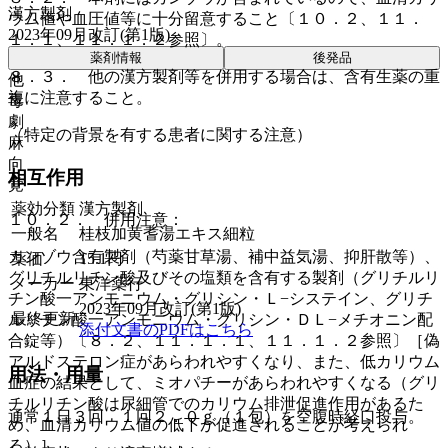
漢方製剤
ウム値や血圧値等に十分留意すること〔１０．２、１１．
2023年09月改訂(第1版)
１．１、１１．１．２参照〕。
薬剤情報
後発品
８．３． 他の漢方製剤等を併用する場合は、含有生薬の重
他
複に注意すること。
毒
劇
（特定の背景を有する患者に関する注意）
麻
向
相互作用
覚
薬効分類
漢方製剤
１０．２． 併用注意：
一般名
桂枝加黄耆湯エキス細粒
カンゾウ含有製剤（芍薬甘草湯、補中益気湯、抑肝散等）、
薬価
15.1
円
グリチルリチン酸及びその塩類を含有する製剤（グリチルリ
メーカー
東洋薬行
チン酸一アンモニウム・グリシン・Ｌ−システイン、グリチ
2023年09月改訂(第1版)
最終更新
ルリチン酸一アンモニウム・グリシン・ＤＬ−メチオニン配
添付文書のPDFはこちら
合錠等）〔８．２、１１．１．１、１１．１．２参照〕［偽
アルドステロン症があらわれやすくなり、また、低カリウム
用法・用量
血症の結果として、ミオパチーがあらわれやすくなる（グリ
チルリチン酸は尿細管でのカリウム排泄促進作用があるた
通常１日３回 １回２．０ｇ（１包）を空腹時経口投与。
め、血清カリウム値の低下が促進されることが考えられ
る）］。