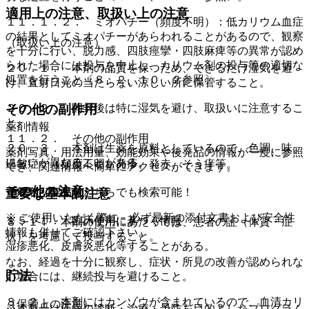
適用上の注意、取扱い上の注意
１１．１．２． ミオパチー（頻度不明）：低カリウム血症
の結果としてミオパチーがあらわれることがあるので、観察
（取扱い上の注意）
を十分に行い、脱力感、四肢痙攣・四肢麻痺等の異常が認め
られた場合には投与を中止し、カリウム剤の投与等の適切な
２０．１． 本剤の品質を保つため、できるだけ湿気を避
処置を行うこと〔８．２、１０．２参照〕。
け、直射日光の当たらない涼しい所に保管すること。
２０．２． 開封後は特に湿気を避け、取扱いに注意するこ
その他の副作用
と。
薬剤情報
１１．２． その他の副作用
２０．３． 本剤は生薬を原料としているので、色調、味、
薬剤写真、用法用量、効能効果や後発品の情報が一度に参照
においが異なることがある。
過敏症：（頻度不明）発疹、発赤、そう痒等。
でき、関連情報へ簡単にアクセスができます。
その他の注意
重要な基本的注意
一般名、製品名どちらでも検索可能！
※ ご使用いただく際に、必ず最新の添付文書および安全性
１５．１． 臨床使用に基づく情報
８．１． 本剤の使用にあたっては、患者の証（体質・症
情報も併せてご確認下さい。
状）を考慮して投与すること。
湿疹悪化、皮膚炎悪化等することがある。
なお、経過を十分に観察し、症状・所見の改善が認められな
貯法
い場合には、継続投与を避けること。
８．２． 本剤にはカンゾウが含まれているので、血清カリ
（保管上の注意）
※本製品は疾病の診断・治療・予防を目的としたプログラム