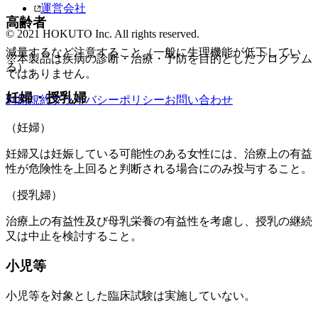
運営会社
高齢者
© 2021 HOKUTO Inc. All rights reserved.
減量するなど注意すること（一般に生理機能が低下してい
※本製品は疾病の診断・治療・予防を目的としたプログラム
る）。
ではありません。
妊婦・授乳婦
利用規約
プライバシーポリシー
お問い合わせ
（妊婦）
妊婦又は妊娠している可能性のある女性には、治療上の有益
性が危険性を上回ると判断される場合にのみ投与すること。
（授乳婦）
治療上の有益性及び母乳栄養の有益性を考慮し、授乳の継続
又は中止を検討すること。
小児等
小児等を対象とした臨床試験は実施していない。