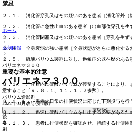
禁忌
２．１． 消化管穿孔又はその疑いのある患者［消化管外（
２．２． 消化管に急性出血のある患者［出血部位穿孔を生
ホーム
２．３． 消化管閉塞又はその疑いのある患者［穿孔を生ず
薬剤情報
２．４． 全身衰弱の強い患者［全身状態がさらに悪化する
２．５． 硫酸バリウム製剤に対し、過敏症の既往歴のある
バリエネマ３００
重要な基本的注意
バリエネマ３００
８．１． 消化管内に硫酸バリウムが停留することにより、
意すること〔９．８．１、１１．１．２参照〕。
バリウム造影剤
８．１．１． 患者の日常の排便状況に応じた下剤投与を行
2022年03月改訂(第1版)
薬剤情報
８．１．２． 迅速に硫酸バリウムを排出する必要があるた
後
毒
８．１．３． 患者に排便状況を確認させ、持続する排便困
劇