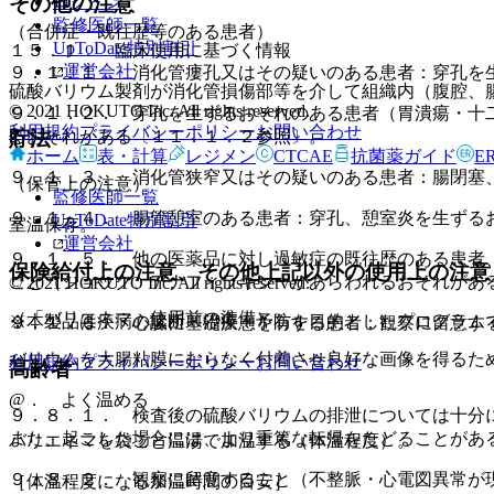
ログイン
その他の注意
監修医師一覧
（合併症・既往歴等のある患者）
UpToDate特別割引
１５．１． 臨床使用に基づく情報
運営会社
９．１．１． 消化管瘻孔又はその疑いのある患者：穿孔を
硫酸バリウム製剤が消化管損傷部等を介して組織内（腹腔、
© 2021 HOKUTO Inc. All rights reserved.
９．１．２． 穿孔を生ずるおそれのある患者（胃潰瘍・十
利用規約
プライバシーポリシー
お問い合わせ
るおそれがある〔１１．１．２参照〕。
貯法
ホーム
表・計算
レジメン
CTCAE
抗菌薬ガイド
E
９．１．３． 消化管狭窄又はその疑いのある患者：腸閉塞
（保管上の注意）
監修医師一覧
９．１．４． 腸管憩室のある患者：穿孔、憩室炎を生ずる
UpToDate特別割引
室温保存。
運営会社
９．１．５． 他の医薬品に対し過敏症の既往歴のある患者
保険給付上の注意、その他上記以外の使用上の注意
こと（ショック、アナフィラキシーがあらわれるおそれがあ
© 2021 HOKUTO Inc. All rights reserved.
（「バリエネマ」使用前の準備）
※本製品は疾病の診断・治療・予防を目的としたプログラム
９．１．６． 心臓に基礎疾患を有する患者：観察に留意す
バリウムを大腸粘膜にむらなく付着させ良好な画像を得るため
利用規約
プライバシーポリシー
お問い合わせ
高齢者
@． よく温める
９．８．１． 検査後の硫酸バリウムの排泄については十分
また、起こした場合には、より重篤な転帰をたどることがあ
バリエネマを袋ごと温湯で加温する（体温程度）。
９．８．２． 観察に留意すること（不整脈・心電図異常が
［体温程度になる加温時間の目安］