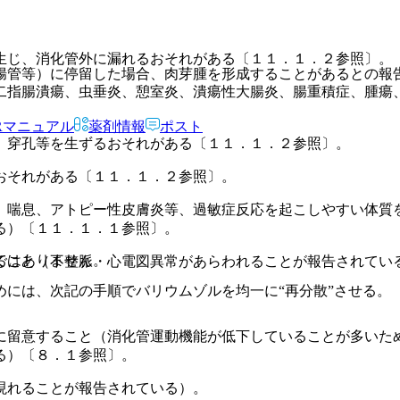
生じ、消化管外に漏れるおそれがある〔１１．１．２参照〕。
腸管等）に停留した場合、肉芽腫を形成することがあるとの報
二指腸潰瘍、虫垂炎、憩室炎、潰瘍性大腸炎、腸重積症、腫瘍
Rマニュアル
薬剤情報
ポスト
、穿孔等を生ずるおそれがある〔１１．１．２参照〕。
おそれがある〔１１．１．２参照〕。
、喘息、アトピー性皮膚炎等、過敏症反応を起こしやすい体質
る）〔１１．１．１参照〕。
ではありません。
ること（不整脈・心電図異常があらわれることが報告されてい
には、次記の手順でバリウムゾルを均一に“再分散”させる。
に留意すること（消化管運動機能が低下していることが多いた
る）〔８．１参照〕。
現れることが報告されている）。