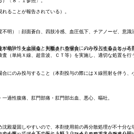
る）〔８．１参照〕。
現れることが報告されている）。
度不明）：顔面蒼白、四肢冷感、血圧低下、チアノーゼ、意識
。
性が危険性を上回ると判断される場合にのみ投与すること（本
度不明）：大腸潰瘍、大腸炎、憩室炎、バリウム虫垂炎等から
検査（単純Ｘ線、超音波、ＣＴ等）を実施し、適切な処置を行
場合にのみ投与すること（本剤投与の際にはＸ線照射を伴う、
・一過性腹痛、肛門部痛・肛門部出血、悪心、嘔吐。
め沈殿凝固しやすいので、本剤使用前の再分散処理が不十分な
、よく振って（上下の振とう幅３０〜４０ｃｍで３０〜４０回