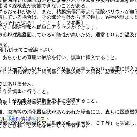
腹腔内等）に漏れることにより、バリウム腹膜炎等の重篤な症
注腸Ｘ線検査が実施できないことがある。
ずるおそれがあり、また、粘膜損傷部等より硫酸バリウムが血
着している場合は、その部分を外から指で押し、容器内壁より
るおそれがある］〔１１．１．２参照〕。
でき、関連情報へ簡単にアクセスができます。
おそれがある］。
ウムが沈殿凝固している可能性が高いため、通常よりも加温及
患者。
報も併せてご確認下さい。
、あらかじめ直腸の触診を行い、慎重に挿入すること。
（オリーブ油、ワセリン、グリセリン等）をぬり、慎重に挿入
まれに消化管穿孔、腸閉塞、大腸潰瘍、大腸炎、憩室炎、バリ
ではありません。
うこと。
ように慎重に行うこと。
め、十分な水分の摂取を患者に指導すること。
摂取・下剤投与等の処置をすること。
難、腹痛等の消化器症状があらわれた場合には、直ちに医療機
アル
薬剤情報
ポスト
腹部の診察や画像検査（単純Ｘ線、超音波、ＣＴ等）を実施し
ときどき箱ごと天地を逆にして保管する。