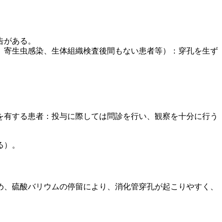
告がある。
、寄生虫感染、生体組織検査後間もない患者等）：穿孔を生ず
を有する患者：投与に際しては問診を行い、観察を十分に行う
る）。
め、硫酸バリウムの停留により、消化管穿孔が起こりやすく、