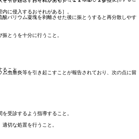
状を引き起こすおそれがある］〔１１．１．２参照〕。
管内に侵入するおそれがある］。
硫酸バリウム凝塊を剥離させた後に振とうすると再分散しやす
び振とうを十分に行うこと。
すること。
ウム虫垂炎等を引き起こすことが報告されており、次の点に留
関を受診するよう指導すること。
、適切な処置を行うこと。