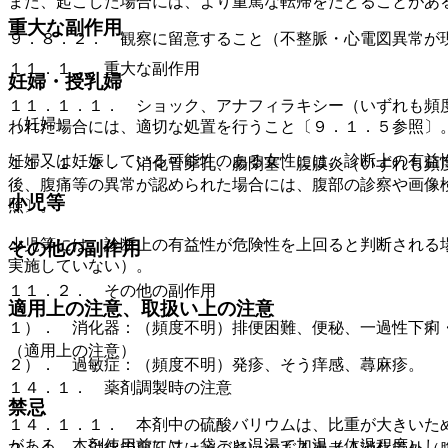
また、起こした場合には、より重篤な転帰をたどることがあ
重大な副作用
９．８．２． 観察に留意すること（不整脈・心電図異常が
１１．１． 重大な副作用
妊婦・授乳婦
１１．１．１． ショック、アナフィラキシー（いずれも頻
（妊婦）
われた場合には、適切な処置を行うこと〔９．１．５参照〕
妊婦又は妊娠している可能性のある女性には、診断上の有益
１１．１．２． 消化管穿孔、腸閉塞、腹膜炎（いずれも頻
後、腹痛等の異常が認められた場合には、腹部の診察や画像
小児等
照〕。
小児等には、診断上の有益性が危険性を上回ると判断される
その他の副作用
実施していない）。
１１．２． その他の副作用
適用上の注意、取扱い上の注意
１）． 消化器：（頻度不明）排便困難、便秘、一過性下痢
（適用上の注意）
２）． 過敏症：（頻度不明）発疹、そう痒感、蕁麻疹。
１４．１． 薬剤調製時の注意
禁忌
１４．１．１． 本剤中の硫酸バリウムは、比重が大きいた
がある。本剤使用前には、袋ごと温湯で加温（体温程度）し