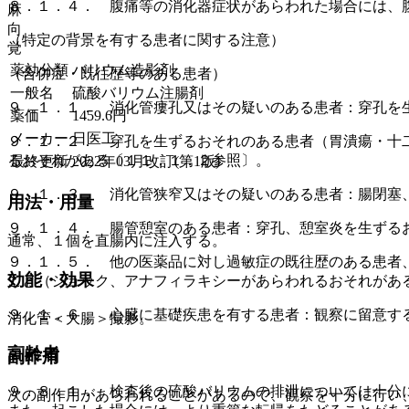
８．１．４． 腹痛等の消化器症状があらわれた場合には、
麻
向
（特定の背景を有する患者に関する注意）
覚
薬効分類
バリウム造影剤
（合併症・既往歴等のある患者）
一般名
硫酸バリウム注腸剤
９．１．１． 消化管瘻孔又はその疑いのある患者：穿孔を
薬価
1459.6
円
メーカー
日医工
９．１．２． 穿孔を生ずるおそれのある患者（胃潰瘍・十
るおそれがある〔１１．１．２参照〕。
最終更新
2022年03月改訂(第1版)
９．１．３． 消化管狭窄又はその疑いのある患者：腸閉塞
用法・用量
９．１．４． 腸管憩室のある患者：穿孔、憩室炎を生ずる
通常、１個を直腸内に注入する。
９．１．５． 他の医薬品に対し過敏症の既往歴のある患者
効能・効果
こと（ショック、アナフィラキシーがあらわれるおそれがあ
９．１．６． 心臓に基礎疾患を有する患者：観察に留意す
消化管＜大腸＞撮影。
高齢者
副作用
９．８．１． 検査後の硫酸バリウムの排泄については十分
次の副作用があらわれることがあるので、観察を十分に行い