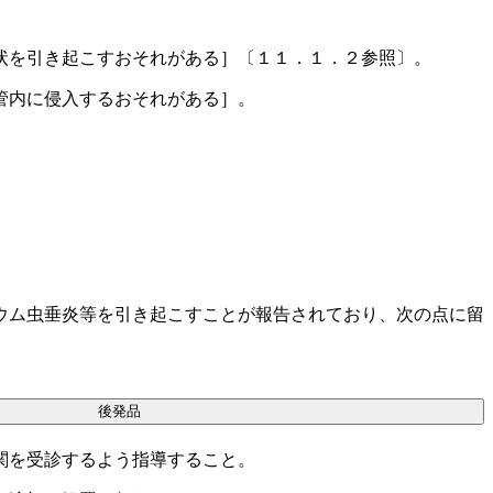
状を引き起こすおそれがある］〔１１．１．２参照〕。
管内に侵入するおそれがある］。
ウム虫垂炎等を引き起こすことが報告されており、次の点に留
後発品
関を受診するよう指導すること。