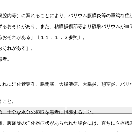
腹腔内等）に漏れることにより、バリウム腹膜炎等の重篤な症
ずるおそれがあり、また、粘膜損傷部等より硫酸バリウムが血
るおそれがある］〔１１．１．２参照〕。
おそれがある］。
患者。
まれに消化管穿孔、腸閉塞、大腸潰瘍、大腸炎、憩室炎、バリ
うこと。
め、十分な水分の摂取を患者に指導すること。
難、腹痛等の消化器症状があらわれた場合には、直ちに医療機