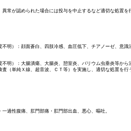
、異常が認められた場合には投与を中止するなど適切な処置を
度不明）：顔面蒼白、四肢冷感、血圧低下、チアノーゼ、意識
。
度不明）：大腸潰瘍、大腸炎、憩室炎、バリウム虫垂炎等から
検査（単純Ｘ線、超音波、ＣＴ等）を実施し、適切な処置を行
・一過性腹痛、肛門部痛・肛門部出血、悪心、嘔吐。