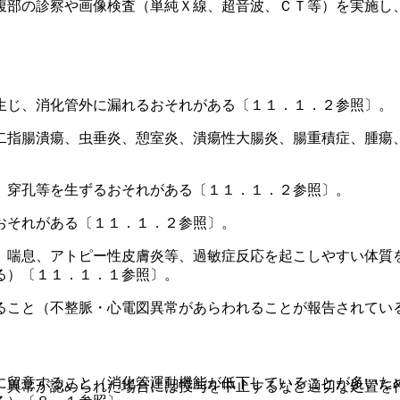
腹部の診察や画像検査（単純Ｘ線、超音波、ＣＴ等）を実施し
生じ、消化管外に漏れるおそれがある〔１１．１．２参照〕。
二指腸潰瘍、虫垂炎、憩室炎、潰瘍性大腸炎、腸重積症、腫瘍
、穿孔等を生ずるおそれがある〔１１．１．２参照〕。
おそれがある〔１１．１．２参照〕。
、喘息、アトピー性皮膚炎等、過敏症反応を起こしやすい体質
る）〔１１．１．１参照〕。
ること（不整脈・心電図異常があらわれることが報告されてい
に留意すること（消化管運動機能が低下していることが多いた
、異常が認められた場合には投与を中止するなど適切な処置を