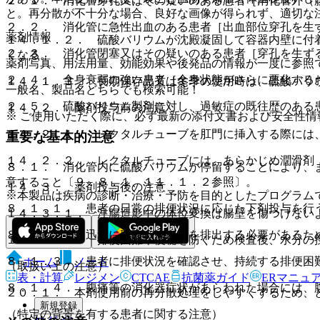
２．１． 消化管穿孔又はその疑いのある患者［消化管外（
と。再分散が不十分な場合、良好な画像が得られず、適切な
２．２． 消化管に急性出血のある患者［出血部位穿孔を生
薬剤情報
１４．１．２． 硫酸バリウムが沈殿凝固して容器内壁に付
２．３． 消化管閉塞又はその疑いのある患者［穿孔を生ず
くなる。
薬剤写真、用法用量、効能効果や後発品の情報が一度に参照
２．４． 全身衰弱の強い患者［全身状態がさらに悪化する
１４．１．３． 長期保存品又は冬季の使用時は、硫酸バリ
一般名、製品名どちらでも検索可能！
２．５． 硫酸バリウム製剤に対し、過敏症の既往歴のある
１４．２． 薬剤投与前の注意
※ ご使用いただく際に、必ず最新の添付文書および安全性情
１４．２．１． レクタルチューブを肛門に挿入する際には
重要な基本的注意
１４．２．２． レクタルチューブには、あらかじめ潤滑剤
８．１． 消化管内に硫酸バリウムが停留することにより、
意すること〔９．８．１、１１．１．２参照〕。
１４．３． 薬剤投与後の注意
※本製品は疾病の診断・治療・予防を目的としたプログラム
８．１．１． 患者の日常の排便状況に応じた下剤投与を行
１４．３．１． 注腸造影中の体位変換は腸壁を傷つけない
８．１．２． 迅速に硫酸バリウムを排出する必要があるた
１４．３．２． 排便困難や便秘を防ぐため検査後、水分の
８．１．３． 患者に排便状況を確認させ、持続する排便困
ホーム
ノート
（取扱い上の注意）
表・計算
レジメン
CTCAE
抗菌薬ガイド
ERマニュ
８．１．４． 腹痛等の消化器症状があらわれた場合には、
２０．１． 本剤使用前の再分散処理をしやすくするため、
新規登録
（特定の背景を有する患者に関する注意）