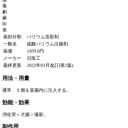
毒
劇
麻
向
覚
薬効分類
バリウム造影剤
一般名
硫酸バリウム注腸剤
薬価
1459.6
円
メーカー
日医工
最終更新
2022年03月改訂(第1版)
用法・用量
通常、１個を直腸内に注入する。
効能・効果
消化管＜大腸＞撮影。
副作用