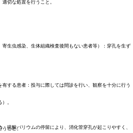
、適切な処置を行うこと。
、寄生虫感染、生体組織検査後間もない患者等）：穿孔を生ず
を有する患者：投与に際しては問診を行い、観察を十分に行う
る）。
め、硫酸バリウムの停留により、消化管穿孔が起こりやすく、
行うこと。