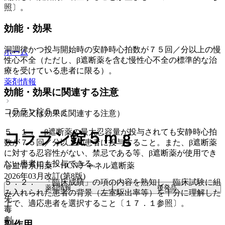
照〕。
効能・効果
洞調律かつ投与開始時の安静時心拍数が７５回／分以上の慢
ホーム
性心不全（ただし、β遮断薬を含む慢性心不全の標準的な治
療を受けている患者に限る）。
薬剤情報
効能・効果に関連する注意
コララン錠５ｍｇ
（効能又は効果に関連する注意）
５．１． β遮断薬の最大忍容量が投与されても安静時心拍
コララン錠５ｍｇ
数が７５回／分以上の患者に投与すること。また、β遮断薬
に対する忍容性がない、禁忌である等、β遮断薬が使用でき
ない患者にも投与できる。
心血管系用薬 > HCNチャネル遮断薬
2026年03月改訂(第8版)
５．２． 「臨床成績」の項の内容を熟知し、臨床試験に組
薬剤情報
後発品
み入れられた患者の背景（左室駆出率等）を十分に理解した
先
上で、適応患者を選択すること〔１７．１参照〕。
毒
劇
副作用