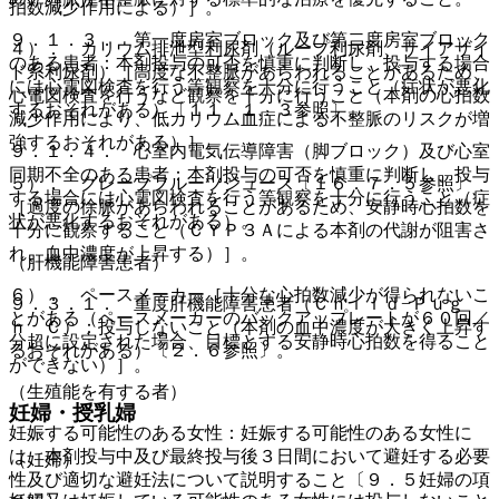
拍数減少作用による）］。
９．１．３． 第一度房室ブロック及び第二度房室ブロック
４）． カリウム排泄型利尿剤（ループ利尿剤、サイアザイ
のある患者：本剤投与の可否を慎重に判断し、投与する場合
ド系利尿剤）［高度な不整脈があらわれることがあるため、
には心電図検査を行う等観察を十分に行うこと（症状が悪化
心電図検査を行うなど観察を十分に行うこと（本剤の心拍数
するおそれがある）〔１１．１．３参照〕。
減少作用により、低カリウム血症による不整脈のリスクが増
強するおそれがある）］。
９．１．４． 心室内電気伝導障害（脚ブロック）及び心室
同期不全のある患者：本剤投与の可否を慎重に判断し、投与
５）． グレープフルーツジュース〔１６．７．５参照〕
する場合には心電図検査を行う等観察を十分に行うこと（症
［過度の徐脈があらわれることがあるため、安静時心拍数を
状が悪化するおそれがある）。
十分に観察すること（ＣＹＰ３Ａによる本剤の代謝が阻害さ
れ、血中濃度が上昇する）］。
（肝機能障害患者）
６）． ペースメーカー［十分な心拍数減少が得られないこ
９．３．１． 重度肝機能障害患者（Ｃｈｉｌｄ−Ｐｕｇ
とがある（ペースメーカーのバックアップレートが６０回／
ｈ Ｃ）：投与しないこと（本剤の血中濃度が大きく上昇す
分超に設定された場合、目標とする安静時心拍数を得ること
るおそれがある）〔２．６参照〕。
ができない）］。
（生殖能を有する者）
妊婦・授乳婦
妊娠する可能性のある女性：妊娠する可能性のある女性に
は、本剤投与中及び最終投与後３日間において避妊する必要
（妊婦）
性及び適切な避妊法について説明すること〔９．５妊婦の項