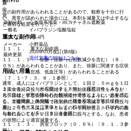
麻
向
次の副作用があらわれることがあるので、観察を十分に行
覚
い、異常が認められた場合には、本剤を減量又は中止するな
薬効分類
心血管系用薬 > HCNチャネル遮断薬
ど適切な処置を行うこと。
一般名
イバブラジン塩酸塩錠
重大な副作用
薬価
145.4
円
メーカー
小野薬品
１１．１． 重大な副作用
2026年03月改訂(第8版)
最終更新
添付文書のPDFはこちら
１１．１．１． 徐脈：徐脈（心拍数減少を含む）（８．
０％）があらわれることがあり、また、徐脈に関連する症状
用法・用量
（めまい、倦怠感、低血圧等）があらわれることがある
〔７．１−７．３、８．１参照〕。
通常、成人にはイバブラジンとして、１回２．５ｍｇを１日
１１．１．２． 光視症（２．８％）、霧視（０．４％）：
２回食後経口投与から開始する。開始後は忍容性をみなが
光視症は、視野の限られた領域で一過性にまぶしい光を感じ
ら、目標とする安静時心拍数が維持できるように、必要に応
る、光輪現象、像分離（ストロボ様作用又は万華鏡様作
じ、２週間以上の間隔で段階的に用量を増減する。１回投与
用）、有色光又は二重像として、投与開始後３ヵ月以内にあ
量は２．５、５又は７．５ｍｇのいずれかとし、いずれの投
らわれることが多い〔８．３参照〕。
与量においても、１日２回食後経口投与とする。なお、患者
の状態により適宜減量する。
１１．１．３． 房室ブロック（０．６％）〔９．１．３参
照〕。