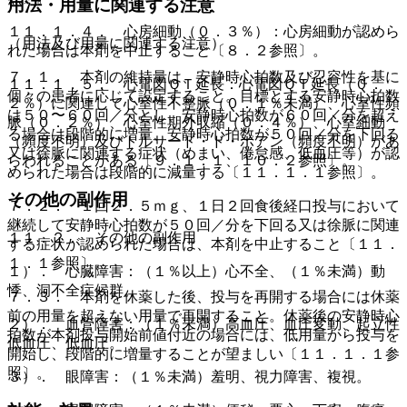
用法・用量に関連する注意
１１．１．４． 心房細動（０．３％）：心房細動が認めら
（用法及び用量に関連する注意）
れた場合は本剤を中止すること〔８．２参照〕。
７．１． 本剤の維持量は、安静時心拍数及び忍容性を基に
１１．１．５． 心電図ＱＴ延長：心電図ＱＴ延長（０．
個々の患者に応じて設定すること。目標とする安静時心拍数
２％）に関連して心室性不整脈（０．１％未満）、心室性頻
は５０〜６０回／分とし、安静時心拍数が６０回／分を超え
脈（０．２％）、心室性期外収縮（０．４％）、心室細動
る場合は段階的に増量、安静時心拍数が５０回／分を下回る
（頻度不明）及びトルサード・ド・ポアン（頻度不明）があ
又は徐脈に関連する症状（めまい、倦怠感、低血圧等）が認
らわれることがある〔９．１．１、１０．２参照〕。
められた場合は段階的に減量する〔１１．１．１参照〕。
その他の副作用
７．２． １回２．５ｍｇ、１日２回食後経口投与において
継続して安静時心拍数が５０回／分を下回る又は徐脈に関連
１１．２． その他の副作用
する症状が認められた場合は、本剤を中止すること〔１１．
１．１参照〕。
１）． 心臓障害：（１％以上）心不全、（１％未満）動
悸、洞不全症候群。
７．３． 本剤を休薬した後、投与を再開する場合には休薬
前の用量を超えない用量で再開すること。休薬後の安静時心
２）． 血管障害：（１％未満）高血圧、血圧変動、起立性
拍数が本剤投与開始前値付近の場合には、低用量から投与を
低血圧、低血圧。
開始し、段階的に増量することが望ましい〔１１．１．１参
照〕。
３）． 眼障害：（１％未満）羞明、視力障害、複視。