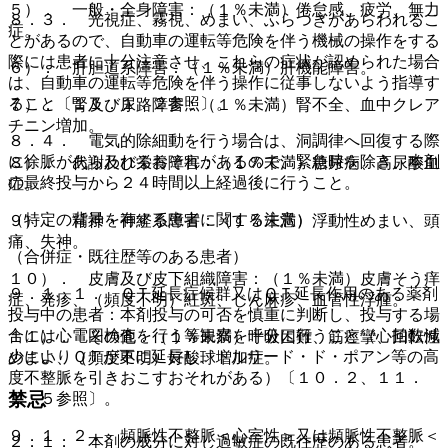
５）． 一般・全身障害：（１％未満）倦怠感、疲労、無力
８．３． 光視症、霧視、めまい、ふらつきがあらわれるこ
症。
とがあるので、自動車の運転等危険を伴う機械の操作をする
際には患者に十分注意させ、これらの症状が認められた場合
６）． 肝胆道系障害：（１％未満）肝機能障害。
は、自動車の運転等危険を伴う操作に従事しないよう指導す
ること〔１１．１．２参照〕。
７）． 腎及び尿路障害：（１％未満）腎不全、血中クレア
チニン増加。
８．４． 電気的除細動を行う場合は、洞調律へ回復する際
に徐脈があらわれるおそれがあるので、緊急時を除き、本剤
８）． 代謝及び栄養障害：（１％未満）糖尿病、高尿酸血
の最終投与から２４時間以上経過後に行うこと。
症。
（特定の背景を有する患者に関する注意）
９）． 精神・神経系障害：（１％未満）浮動性めまい、頭
痛、失神。
（合併症・既往歴等のある患者）
１０）． 皮膚及び皮下組織障害：（１％未満）皮膚そう痒
９．１．１． ＱＴ延長症候群又はＱＴ延長作用のある薬剤
症、発疹、（頻度不明）紅斑、じん麻疹、血管性浮腫。
投与中の患者：本剤投与の可否を慎重に判断し、投与する場
合には心電図検査を行う等観察を十分に行うこと（心拍数減
１１）． その他：（１％未満）呼吸困難、筋痙攣、回転性
少によりＱＴが更に延長し、トルサード・ド・ポアン等の高
めまい、（頻度不明）好酸球増加症。
度不整脈を引きおこすおそれがある）〔１０．２、１１．
禁忌
１．５参照〕。
９．１．２． 頻脈性不整脈＜心室性＞又は頻脈性不整脈＜
２．１． 本剤の成分に対し過敏症の既往歴のある患者。