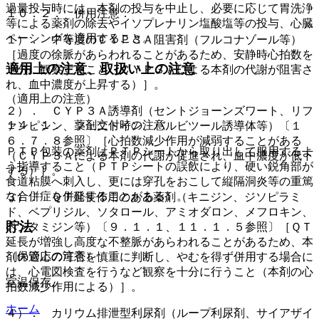
過量投与時には、本剤の投与を中止し、必要に応じて胃洗浄
１０．２． 併用注意：
等による薬剤の除去やイソプレナリン塩酸塩等の投与、心臓
ペーシングを適用すること。
１）． 中等度のＣＹＰ３Ａ阻害剤（フルコナゾール等）
［過度の徐脈があらわれることがあるため、安静時心拍数を
適用上の注意、取扱い上の注意
十分に観察すること（ＣＹＰ３Ａによる本剤の代謝が阻害さ
れ、血中濃度が上昇する）］。
（適用上の注意）
２）． ＣＹＰ３Ａ誘導剤（セントジョーンズワート、リフ
１４．１． 薬剤交付時の注意
ァンピシン、フェニトイン、バルビツール誘導体等）〔１
６．７．８参照〕［心拍数減少作用が減弱することがある
ＰＴＰ包装の薬剤はＰＴＰシートから取り出して服用するよ
（ＣＹＰ３Ａによる本剤の代謝が促進され、血中濃度が低下
う指導すること（ＰＴＰシートの誤飲により、硬い鋭角部が
する）］。
食道粘膜へ刺入し、更には穿孔をおこして縦隔洞炎等の重篤
な合併症を併発することがある）。
３）． ＱＴ延長作用のある薬剤（キニジン、ジソピラミ
ド、ベプリジル、ソタロール、アミオダロン、メフロキン、
貯法
ペンタミジン等）〔９．１．１、１１．１．５参照〕［ＱＴ
延長が増強し高度な不整脈があらわれることがあるため、本
（保管上の注意）
剤の適応の可否を慎重に判断し、やむを得ず併用する場合に
は、心電図検査を行うなど観察を十分に行うこと（本剤の心
室温保存。
拍数減少作用による）］。
ホーム
４）． カリウム排泄型利尿剤（ループ利尿剤、サイアザイ