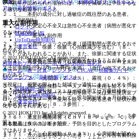
禁忌
表・計算
レジメン
CTCAE
抗菌薬ガイド
ERマニュ
い、異常が認められた場合には、本剤を減量又は中止するな
アル
薬剤情報
ポスト
ど適切な処置を行うこと。
２．１． 本剤の成分に対し過敏症の既往歴のある患者。
新規登録
重大な副作用
２．２． 不安定心不全又は急性心不全患者［病態が悪化す
ログイン
るおそれがある］。
監修医師一覧
１１．１． 重大な副作用
UpToDate特別割引
２．３． 心原性ショックの患者［循環動態が悪化するおそ
運営会社
１１．１．１． 徐脈：徐脈（心拍数減少を含む）（８．
れがある］。
０％）があらわれることがあり、また、徐脈に関連する症状
© 2021 HOKUTO Inc. All rights reserved.
（めまい、倦怠感、低血圧等）があらわれることがある
２．４． 高度低血圧患者（収縮期血圧が９０ｍｍＨｇ未満
利用規約
プライバシーポリシー
お問い合わせ
〔７．１−７．３、８．１参照〕。
又は拡張期血圧が５０ｍｍＨｇ未満）［血圧が低下するおそ
ホーム
表・計算
レジメン
CTCAE
抗菌薬ガイド
れがある］。
ERマニュアル
薬剤情報
ポスト
１１．１．２． 光視症（２．８％）、霧視（０．４％）：
光視症は、視野の限られた領域で一過性にまぶしい光を感じ
２．５． 洞不全症候群＜ペースメーカー使用を除く＞、洞
監修医師一覧
る、光輪現象、像分離（ストロボ様作用又は万華鏡様作
房ブロック＜ペースメーカー使用を除く＞又は第三度房室ブ
UpToDate特別割引
用）、有色光又は二重像として、投与開始後３ヵ月以内にあ
ロック＜ペースメーカー使用を除く＞のある患者［症状が悪
運営会社
らわれることが多い〔８．３参照〕。
化するおそれがある］。
© 2021 HOKUTO Inc. All rights reserved.
１１．１．３． 房室ブロック（０．６％）〔９．１．３参
２．６． 重度肝機能障害（Ｃｈｉｌｄ−Ｐｕｇｈ Ｃ）の
照〕。
※本製品は疾病の診断・治療・予防を目的としたプログラム
ある患者〔９．３．１参照〕。
ではありません。
１１．１．４． 心房細動（０．３％）：心房細動が認めら
２．７． 次の薬剤を投与中の患者：リトナビル含有製剤投