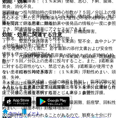
効能・効果
４）． 胃腸障害：（１％未満）便秘、悪心、下痢、腹痛、
胃炎、消化不良。
洞調律かつ投与開始時の安静時心拍数が７５回／分以上の慢
薬剤情報
５）． 一般・全身障害：（１％未満）倦怠感、疲労、無力
性心不全（ただし、β遮断薬を含む慢性心不全の標準的な治
症。
薬剤写真、用法用量、効能効果や後発品の情報が一度に参照
療を受けている患者に限る）。
でき、関連情報へ簡単にアクセスができます。
６）． 肝胆道系障害：（１％未満）肝機能障害。
効能・効果に関連する注意
一般名、製品名どちらでも検索可能！
７）． 腎及び尿路障害：（１％未満）腎不全、血中クレア
（効能又は効果に関連する注意）
チニン増加。
※ ご使用いただく際に、必ず最新の添付文書および安全性
情報も併せてご確認下さい。
５．１． β遮断薬の最大忍容量が投与されても安静時心拍
８）． 代謝及び栄養障害：（１％未満）糖尿病、高尿酸血
数が７５回／分以上の患者に投与すること。また、β遮断薬
症。
に対する忍容性がない、禁忌である等、β遮断薬が使用でき
９）． 精神・神経系障害：（１％未満）浮動性めまい、頭
ない患者にも投与できる。
痛、失神。
５．２． 「臨床成績」の項の内容を熟知し、臨床試験に組
※本製品は疾病の診断・治療・予防を目的としたプログラム
１０）． 皮膚及び皮下組織障害：（１％未満）皮膚そう痒
み入れられた患者の背景（左室駆出率等）を十分に理解した
ではありません。
症、発疹、（頻度不明）紅斑、じん麻疹、血管性浮腫。
上で、適応患者を選択すること〔１７．１参照〕。
１１）． その他：（１％未満）呼吸困難、筋痙攣、回転性
副作用
めまい、（頻度不明）好酸球増加症。
ホーム
ノート
次の副作用があらわれることがあるので、観察を十分に行