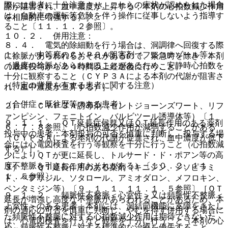
際には患者に十分注意させ、これらの症状が認められた場合
謝が阻害され、血中濃度が上昇する；本剤の心拍数減少作用
は、自動車の運転等危険を伴う操作に従事しないよう指導す
を相加的に増強する）］。
ること〔１１．１．２参照〕。
１０．２． 併用注意：
８．４． 電気的除細動を行う場合は、洞調律へ回復する際
１）． 中等度のＣＹＰ３Ａ阻害剤（フルコナゾール等）
に徐脈があらわれるおそれがあるので、緊急時を除き、本剤
［過度の徐脈があらわれることがあるため、安静時心拍数を
の最終投与から２４時間以上経過後に行うこと。
十分に観察すること（ＣＹＰ３Ａによる本剤の代謝が阻害さ
（特定の背景を有する患者に関する注意）
れ、血中濃度が上昇する）］。
（合併症・既往歴等のある患者）
２）． ＣＹＰ３Ａ誘導剤（セントジョーンズワート、リフ
ァンピシン、フェニトイン、バルビツール誘導体等）〔１
９．１．１． ＱＴ延長症候群又はＱＴ延長作用のある薬剤
６．７．８参照〕［心拍数減少作用が減弱することがある
投与中の患者：本剤投与の可否を慎重に判断し、投与する場
（ＣＹＰ３Ａによる本剤の代謝が促進され、血中濃度が低下
合には心電図検査を行う等観察を十分に行うこと（心拍数減
する）］。
少によりＱＴが更に延長し、トルサード・ド・ポアン等の高
度不整脈を引きおこすおそれがある）〔１０．２、１１．
３）． ＱＴ延長作用のある薬剤（キニジン、ジソピラミ
１．５参照〕。
ド、ベプリジル、ソタロール、アミオダロン、メフロキン、
ペンタミジン等）〔９．１．１、１１．１．５参照〕［ＱＴ
９．１．２． 頻脈性不整脈＜心室性＞又は頻脈性不整脈＜
延長が増強し高度な不整脈があらわれることがあるため、本
上室性＞のある患者：本剤には、洞結節機能に支障をきたし
剤の適応の可否を慎重に判断し、やむを得ず併用する場合に
た頻脈性不整脈に対する心拍数減少作用は期待できないた
は、心電図検査を行うなど観察を十分に行うこと（本剤の心
め、頻脈性不整脈に対する標準的な治療を優先すること。