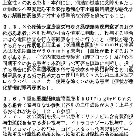
上室性＞のある患者：本剤には、洞結節機能に支障をきたし
た頻脈性不整脈に対する心拍数減少作用は期待できないた
２．２． 不安定心不全又は急性心不全患者［病態が悪化す
め、頻脈性不整脈に対する標準的な治療を優先すること。
るおそれがある］。
９．１．３． 第一度房室ブロック及び第二度房室ブロック
２．３． 心原性ショックの患者［循環動態が悪化するおそ
のある患者：本剤投与の可否を慎重に判断し、投与する場合
れがある］。
には心電図検査を行う等観察を十分に行うこと（症状が悪化
２．４． 高度低血圧患者（収縮期血圧が９０ｍｍＨｇ未満
するおそれがある）〔１１．１．３参照〕。
又は拡張期血圧が５０ｍｍＨｇ未満）［血圧が低下するおそ
９．１．４． 心室内電気伝導障害（脚ブロック）及び心室
れがある］。
同期不全のある患者：本剤投与の可否を慎重に判断し、投与
２．５． 洞不全症候群＜ペースメーカー使用を除く＞、洞
する場合には心電図検査を行う等観察を十分に行うこと（症
房ブロック＜ペースメーカー使用を除く＞又は第三度房室ブ
状が悪化するおそれがある）。
ロック＜ペースメーカー使用を除く＞のある患者［症状が悪
（肝機能障害患者）
化するおそれがある］。
９．３．１． 重度肝機能障害患者（Ｃｈｉｌｄ−Ｐｕｇ
２．６． 重度肝機能障害（Ｃｈｉｌｄ−Ｐｕｇｈ Ｃ）の
ｈ Ｃ）：投与しないこと（本剤の血中濃度が大きく上昇す
ある患者〔９．３．１参照〕。
るおそれがある）〔２．６参照〕。
２．７． 次の薬剤を投与中の患者：リトナビル含有製剤投
（生殖能を有する者）
与中、ジョサマイシン投与中、イトラコナゾール投与中、ク
ラリスロマイシン投与中、コビシスタット含有製剤投与中、
妊娠する可能性のある女性：妊娠する可能性のある女性に
ボリコナゾール投与中、エンシトレルビル フマル酸投与