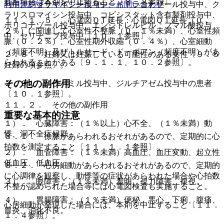
れた場合は本剤を中止すること〔８．２参照〕。
利用規約
プライバシーポリシー
お問い合わせ
与中、ジョサマイシン投与中、イトラコナゾール投与中、ク
ラリスロマイシン投与中、コビシスタット含有製剤投与中、
１１．１．５． 心電図ＱＴ延長：心電図ＱＴ延長（０．
ボリコナゾール投与中、エンシトレルビル フマル酸投与
２％）に関連して心室性不整脈（０．１％未満）、心室性頻
中、セリチニブ投与中〔１０．１参照〕。
脈（０．２％）、心室性期外収縮（０．４％）、心室細動
（頻度不明）及びトルサード・ド・ポアン（頻度不明）があ
２．８． 妊婦又は妊娠している可能性のある女性〔９．５
らわれることがある〔９．１．１、１０．２参照〕。
妊婦の項参照〕。
その他の副作用
２．９． ベラパミル投与中、ジルチアゼム投与中の患者
〔１０．１参照〕。
１１．２． その他の副作用
重要な基本的注意
１）． 心臓障害：（１％以上）心不全、（１％未満）動
悸、洞不全症候群。
８．１． 徐脈があらわれるおそれがあるので、定期的に心
拍数を測定すること〔１１．１．１参照〕。
２）． 血管障害：（１％未満）高血圧、血圧変動、起立性
低血圧、低血圧。
８．２． 心房細動があらわれるおそれがあるので、定期的
に心調律を観察し、動悸等の症状があらわれた場合や心拍数
３）． 眼障害：（１％未満）羞明、視力障害、複視。
不整が認められた場合等には心電図検査も実施すること。
４）． 胃腸障害：（１％未満）便秘、悪心、下痢、腹痛、
心房細動が発現した場合には、本剤を中止すること〔１１．
胃炎、消化不良。
１．４参照〕。