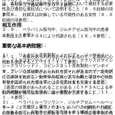
は、本剤投与中及び最終投与後３日間において避妊する必要
中、セリチニブ投与中〔１０．１参照〕。
性及び適切な避妊法について説明すること〔９．５妊婦の項
参照〕。
２．８． 妊婦又は妊娠している可能性のある女性〔９．５
妊婦の項参照〕。
相互作用
２．９． ベラパミル投与中、ジルチアゼム投与中の患者
〔１０．１参照〕。
本剤は主にＣＹＰ３Ａにより代謝される〔１６．４参照〕。
重要な基本的注意
１０．１． 併用禁忌：
１）． リトナビル含有製剤＜ノービア＞、ジョサマイシ
８．１． 徐脈があらわれるおそれがあるので、定期的に心
ン、イトラコナゾール＜イトリゾール＞、クラリスロマイシ
拍数を測定すること〔１１．１．１参照〕。
ン＜クラリシッド＞、コビシスタット含有製剤＜ゲンボイ
ヤ、プレジコビックス、シムツーザ＞、ボリコナゾール＜ブ
８．２． 心房細動があらわれるおそれがあるので、定期的
イフェンド＞、エンシトレルビル フマル酸＜ゾコーバ＞、
に心調律を観察し、動悸等の症状があらわれた場合や心拍数
セリチニブ＜ジカディア＞〔２．７、１６．７．２参照〕
不整が認められた場合等には心電図検査も実施すること。
［過度の徐脈があらわれることがある（ＣＹＰ３Ａによる本
心房細動が発現した場合には、本剤を中止すること〔１１．
剤の代謝が強く阻害され、血中濃度が上昇する）］。
１．４参照〕。
２）． ベラパミル＜ワソラン＞、ジルチアゼム＜ヘルベッ
８．３． 光視症、霧視、めまい、ふらつきがあらわれるこ
サー＞〔２．９、１６．７．３−１６．７．４参照〕［過度
とがあるので、自動車の運転等危険を伴う機械の操作をする
の徐脈があらわれることがある（ＣＹＰ３Ａによる本剤の代