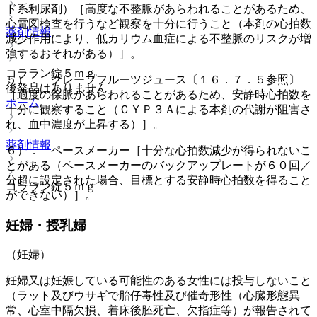
ド系利尿剤）［高度な不整脈があらわれることがあるため、
心電図検査を行うなど観察を十分に行うこと（本剤の心拍数
薬剤情報
減少作用により、低カリウム血症による不整脈のリスクが増
強するおそれがある）］。
コララン錠５ｍｇ
５）． グレープフルーツジュース〔１６．７．５参照〕
後発品はありません
［過度の徐脈があらわれることがあるため、安静時心拍数を
ホーム
十分に観察すること（ＣＹＰ３Ａによる本剤の代謝が阻害さ
れ、血中濃度が上昇する）］。
薬剤情報
６）． ペースメーカー［十分な心拍数減少が得られないこ
とがある（ペースメーカーのバックアップレートが６０回／
分超に設定された場合、目標とする安静時心拍数を得ること
コララン錠５ｍｇ
ができない）］。
妊婦・授乳婦
（妊婦）
妊婦又は妊娠している可能性のある女性には投与しないこと
（ラット及びウサギで胎仔毒性及び催奇形性（心臓形態異
常、心室中隔欠損、着床後胚死亡、欠指症等）が報告されて