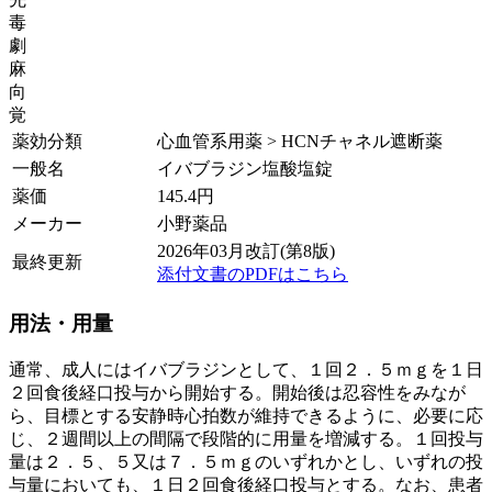
毒
劇
麻
向
覚
薬効分類
心血管系用薬 > HCNチャネル遮断薬
一般名
イバブラジン塩酸塩錠
薬価
145.4
円
メーカー
小野薬品
2026年03月改訂(第8版)
最終更新
添付文書のPDFはこちら
用法・用量
通常、成人にはイバブラジンとして、１回２．５ｍｇを１日
２回食後経口投与から開始する。開始後は忍容性をみなが
ら、目標とする安静時心拍数が維持できるように、必要に応
じ、２週間以上の間隔で段階的に用量を増減する。１回投与
量は２．５、５又は７．５ｍｇのいずれかとし、いずれの投
与量においても、１日２回食後経口投与とする。なお、患者