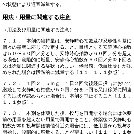
の状態により適宜減量する。
用法・用量に関連する注意
（用法及び用量に関連する注意）
７．１． 本剤の維持量は、安静時心拍数及び忍容性を基に
個々の患者に応じて設定すること。目標とする安静時心拍数
は５０〜６０回／分とし、安静時心拍数が６０回／分を超え
る場合は段階的に増量、安静時心拍数が５０回／分を下回る
又は徐脈に関連する症状（めまい、倦怠感、低血圧等）が認
められた場合は段階的に減量する〔１１．１．１参照〕。
７．２． １回２．５ｍｇ、１日２回食後経口投与において
継続して安静時心拍数が５０回／分を下回る又は徐脈に関連
する症状が認められた場合は、本剤を中止すること〔１１．
１．１参照〕。
７．３． 本剤を休薬した後、投与を再開する場合には休薬
前の用量を超えない用量で再開すること。休薬後の安静時心
拍数が本剤投与開始前値付近の場合には、低用量から投与を
開始し、段階的に増量することが望ましい〔１１．１．１参