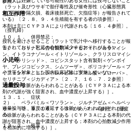
妊婦又は妊娠している可能性のある女性には投与しないこと
参照〕。
（ラット及びウサギで胎仔毒性及び催奇形性（心臓形態異
常、心室中隔欠損、着床後胚死亡、欠指症等）が報告されて
相互作用
いる）〔２．８、９．４生殖能を有する者の項参照〕。
本剤は主にＣＹＰ３Ａにより代謝される〔１６．４参照〕。
（授乳婦）
１０．１． 併用禁忌：
授乳を避けさせること（ラットで乳汁中へ移行することが報
告されており、乳児の心拍数減少するおそれがある）。
１）． リトナビル含有製剤＜ノービア＞、ジョサマイシ
ン、イトラコナゾール＜イトリゾール＞、クラリスロマイシ
小児等
ン＜クラリシッド＞、コビシスタット含有製剤＜ゲンボイ
ヤ、プレジコビックス、シムツーザ＞、ボリコナゾール＜ブ
小児等を対象とした国内臨床試験は実施していない。
イフェンド＞、エンシトレルビル フマル酸＜ゾコーバ＞、
セリチニブ＜ジカディア＞〔２．７、１６．７．２参照〕
過量投与
［過度の徐脈があらわれることがある（ＣＹＰ３Ａによる本
剤の代謝が強く阻害され、血中濃度が上昇する）］。
１３．１． 症状
２）． ベラパミル＜ワソラン＞、ジルチアゼム＜ヘルベッ
過量投与時、重度の遷延する徐脈があらわれるおそれがあ
サー＞〔２．９、１６．７．３−１６．７．４参照〕［過度
る。
の徐脈があらわれることがある（ＣＹＰ３Ａによる本剤の代
謝が阻害され、血中濃度が上昇する；本剤の心拍数減少作用
１３．２． 処置
を相加的に増強する）］。