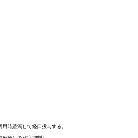
回用時懸濁して経口投与する。
純疱疹）の発症抑制〉