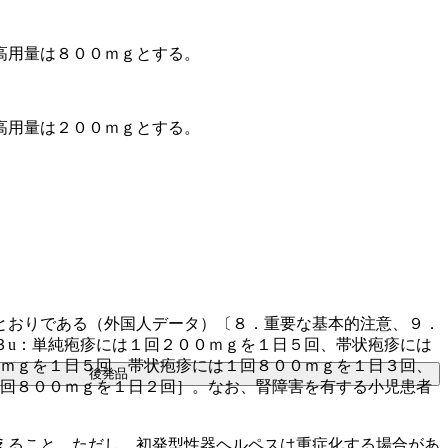
高用量は８００ｍｇとする。
高用量は２００ｍｇとする。
。
とおりである（外国人データ）〔８．重要な基本的注意、９．
３u：単純疱疹には１回２００ｍｇを１日５回、帯状疱疹には
０ｍｇを１日５回、帯状疱疹には１回８００ｍｇを１日３回、
後発品
１回８００ｍｇを１日２回］。なお、腎障害を有する小児患者
えること。ただし、初発型性器ヘルペスは重症化する場合があ