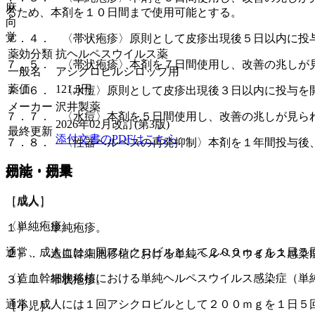
麻
るため、本剤を１０日間まで使用可能とする。
向
覚
７．４． 〈帯状疱疹〉原則として皮疹出現後５日以内に投
薬効分類
抗ヘルペスウイルス薬
７．５． 〈帯状疱疹〉本剤を７日間使用し、改善の兆しが
一般名
アシクロビルシロップ用
薬価
121.5
円
７．６． 〈水痘〉原則として皮疹出現後３日以内に投与を
メーカー
沢井製薬
７．７． 〈水痘〉本剤を５日間使用し、改善の兆しが見ら
2026年02月改訂(第3版)
最終更新
添付文書のPDFはこちら
７．８． 〈性器ヘルペスの再発抑制〉本剤を１年間投与後
用法・用量
効能・効果
［成人］
［成人］
〈単純疱疹〉
１）． 単純疱疹。
通常、成人には１回アシクロビルとして２００ｍｇを１日５
２）． 造血幹細胞移植における単純ヘルペスウイルス感染
〈造血幹細胞移植における単純ヘルペスウイルス感染症（単
３）． 帯状疱疹。
通常、成人には１回アシクロビルとして２００ｍｇを１日５
［小児］