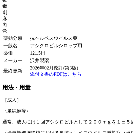
毒
劇
麻
向
覚
薬効分類
抗ヘルペスウイルス薬
一般名
アシクロビルシロップ用
薬価
121.5
円
メーカー
沢井製薬
2026年02月改訂(第3版)
最終更新
添付文書のPDFはこちら
用法・用量
［成人］
〈単純疱疹〉
通常、成人には１回アシクロビルとして２００ｍｇを１日５
〈造血幹細胞移植における単純ヘルペスウイルス感染症（単