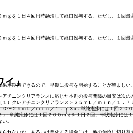
０ｍｇを１日４回用時懸濁して経口投与する。ただし、１回最
０ｍｇを１日４回用時懸濁して経口投与する。ただし、１回最
ワイ」
効果が期待できるので、早期に投与を開始することが望ましい
レアチニンクリアランスに応じた本剤の投与間隔の目安は次の
［１）クレアチニンクリアランス＞２５ｍＬ／ｍｉｎ／１．７
１０〜２５ｍＬ／ｍｉｎ／１．７３u：単純疱疹には１回２０
３u：単純疱疹には１回２００ｍｇを１日２回、帯状疱疹には
ない。
見られないか、あるいは悪化する場合には、他の治療に切り替