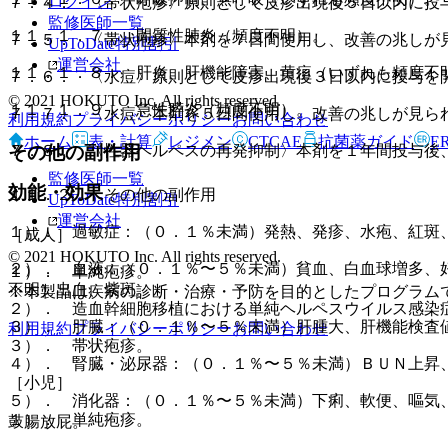
ログイン
７．４． 〈帯状疱疹〉原則として皮疹出現後５日以内に投
監修医師一覧
１１．１．７． 間質性肺炎（頻度不明）。
７．５． 〈帯状疱疹〉本剤を７日間使用し、改善の兆しが
UpToDate特別割引
運営会社
１１．１．８． 肝炎、肝機能障害、黄疸（いずれも頻度不
７．６． 〈水痘〉原則として皮疹出現後３日以内に投与を
© 2021 HOKUTO Inc. All rights reserved.
１１．１．９． 急性膵炎（頻度不明）。
７．７． 〈水痘〉本剤を５日間使用し、改善の兆しが見ら
利用規約
プライバシーポリシー
お問い合わせ
ホーム
表・計算
レジメン
CTCAE
抗菌薬ガイド
E
７．８． 〈性器ヘルペスの再発抑制〉本剤を１年間投与後
その他の副作用
監修医師一覧
効能・効果
１１．２． その他の副作用
UpToDate特別割引
運営会社
１）． 過敏症：（０．１％未満）発熱、発疹、水疱、紅斑
［成人］
© 2021 HOKUTO Inc. All rights reserved.
２）． 血液：（０．１％〜５％未満）貧血、白血球増多、
１）． 単純疱疹。
不明）出血、紫斑。
※本製品は疾病の診断・治療・予防を目的としたプログラム
２）． 造血幹細胞移植における単純ヘルペスウイルス感染
３）． 肝臓：（０．１％〜５％未満）肝腫大、肝機能検査
利用規約
プライバシーポリシー
お問い合わせ
３）． 帯状疱疹。
４）． 腎臓・泌尿器：（０．１％〜５％未満）ＢＵＮ上昇
［小児］
５）． 消化器：（０．１％〜５％未満）下痢、軟便、嘔気
１）． 単純疱疹。
鼓腸放屁。