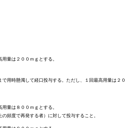
高用量は２００ｍｇとする。
まで用時懸濁して経口投与する。ただし、１回最高用量は２０
高用量は８００ｍｇとする。
上の頻度で再発する者）に対して投与すること。