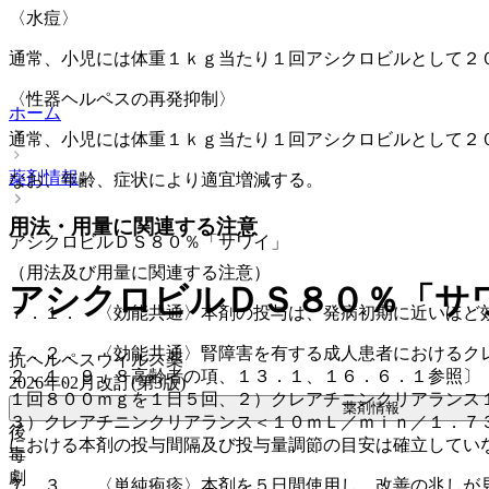
〈水痘〉
通常、小児には体重１ｋｇ当たり１回アシクロビルとして２
〈性器ヘルペスの再発抑制〉
ホーム
通常、小児には体重１ｋｇ当たり１回アシクロビルとして２
薬剤情報
なお、年齢、症状により適宜増減する。
用法・用量に関連する注意
アシクロビルＤＳ８０％「サワイ」
（用法及び用量に関連する注意）
アシクロビルＤＳ８０％「サ
７．１． 〈効能共通〉本剤の投与は、発病初期に近いほど
７．２． 〈効能共通〉腎障害を有する成人患者におけるク
抗ヘルペスウイルス薬
２．１、９．８高齢者の項、１３．１、１６．６．１参照〕
2026年02月改訂(第3版)
１回８００ｍｇを１日５回、２）クレアチニンクリアランス
薬剤情報
３）クレアチニンクリアランス＜１０ｍＬ／ｍｉｎ／１．７
後
における本剤の投与間隔及び投与量調節の目安は確立してい
毒
劇
７．３． 〈単純疱疹〉本剤を５日間使用し、改善の兆しが