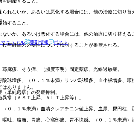
与を開始すること。
見られないか、あるいは悪化する場合には、他の治療に切り替
明）。
開始すること。
れないか、あるいは悪化する場合には、他の治療に切り替える
Rマニュアル
薬剤情報
ポスト
、投与継続の必要性について検討することが推奨される。
、蕁麻疹、そう痒、（頻度不明）固定薬疹、光線過敏症。
好酸球増多、（０．１％未満）リンパ球増多、血小板増多、顆
ではありません。
症（単純疱疹）の発症抑制。
値異常（ＡＳＴ上昇、ＡＬＴ上昇等）。
、（０．１％未満）血清クレアチニン値上昇、血尿、尿円柱、
、嘔吐、腹痛、胃痛、心窩部痛、胃不快感、（０．１％未満）