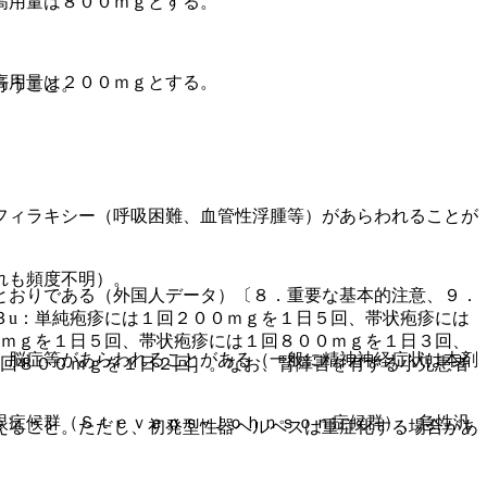
高用量は８００ｍｇとする。
高用量は２００ｍｇとする。
行うこと。
フィラキシー（呼吸困難、血管性浮腫等）があらわれることが
。
れも頻度不明）。
とおりである（外国人データ）〔８．重要な基本的注意、９．
３u：単純疱疹には１回２００ｍｇを１日５回、帯状疱疹には
。
０ｍｇを１日５回、帯状疱疹には１回８００ｍｇを１日３回、
、脳症等があらわれることがある（一般に精神神経症状は本剤
１回８００ｍｇを１日２回］。なお、腎障害を有する小児患者
眼症候群（Ｓｔｅｖｅｎｓ−Ｊｏｈｎｓｏｎ症候群）、急性汎
えること。ただし、初発型性器ヘルペスは重症化する場合があ