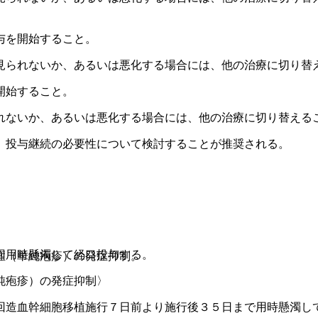
与を開始すること。
見られないか、あるいは悪化する場合には、他の治療に切り替
開始すること。
れないか、あるいは悪化する場合には、他の治療に切り替える
、投与継続の必要性について検討することが推奨される。
回用時懸濁して経口投与する。
症（単純疱疹）の発症抑制。
純疱疹）の発症抑制〉
回造血幹細胞移植施行７日前より施行後３５日まで用時懸濁し