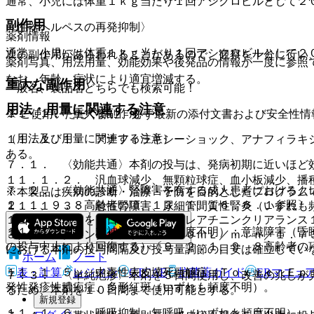
通常、小児には体重１ｋｇ当たり１回アシクロビルとして２
副作用
〈性器ヘルペスの再発抑制〉
薬剤情報
通常、小児には体重１ｋｇ当たり１回アシクロビルとして２
次の副作用があらわれることがあるので、観察を十分に行い
薬剤写真、用法用量、効能効果や後発品の情報が一度に参照
なお、年齢、症状により適宜増減する。
重大な副作用
一般名、製品名どちらでも検索可能！
用法・用量に関連する注意
１１．１． 重大な副作用
※ ご使用いただく際に、必ず最新の添付文書および安全性情
（用法及び用量に関連する注意）
１１．１．１． アナフィラキシーショック、アナフィラキ
ある。
７．１． 〈効能共通〉本剤の投与は、発病初期に近いほど
１１．１．２． 汎血球減少、無顆粒球症、血小板減少、播
７．２． 〈効能共通〉腎障害を有する成人患者におけるク
※本製品は疾病の診断・治療・予防を目的としたプログラム
２．１、９．８高齢者の項、１３．１、１６．６．１参照〕
１１．１．３． 急性腎障害、尿細管間質性腎炎（いずれも
１回８００ｍｇを１日５回、２）クレアチニンクリアランス
１１．１．４． 精神神経症状（頻度不明）：意識障害（昏
３）クレアチニンクリアランス＜１０ｍＬ／ｍｉｎ／１．７
の投与中止により回復する）〔９．２．１、９．８高齢者の
における本剤の投与間隔及び投与量調節の目安は確立してい
ホーム
ノート
表・計算
レジメン
CTCAE
抗菌薬ガイド
ERマニュ
１１．１．５． 中毒性表皮壊死融解症（Ｔｏｘｉｃ Ｅｐ
７．３． 〈単純疱疹〉本剤を５日間使用し、改善の兆しが
発性発疹性膿疱症、多形紅斑（いずれも頻度不明）。
るため、本剤を１０日間まで使用可能とする。
新規登録
１１．１．６． 呼吸抑制、無呼吸（いずれも頻度不明）。