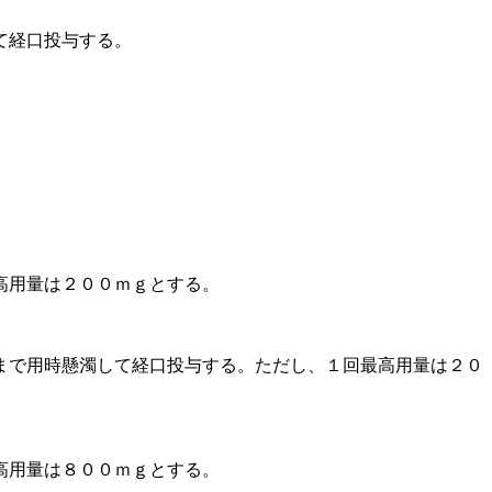
て経口投与する。
高用量は２００ｍｇとする。
まで用時懸濁して経口投与する。ただし、１回最高用量は２０
高用量は８００ｍｇとする。