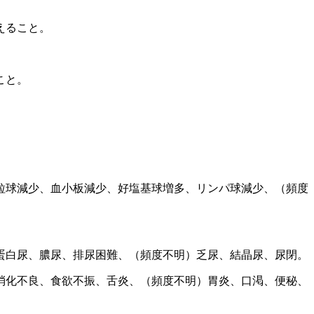
えること。
こと。
粒球減少、血小板減少、好塩基球増多、リンパ球減少、（頻度
蛋白尿、膿尿、排尿困難、（頻度不明）乏尿、結晶尿、尿閉。
消化不良、食欲不振、舌炎、（頻度不明）胃炎、口渇、便秘、