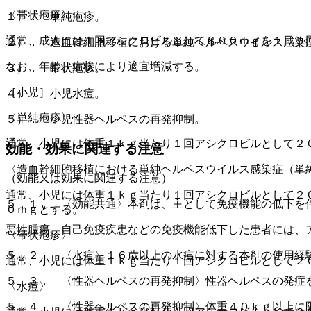
〈帯状疱疹〉
１）． 単純疱疹。
通常、成人には１回アシクロビルとして８００ｍｇを１日５
２）． 造血幹細胞移植における単純ヘルペスウイルス感染
なお、年齢、症状により適宜増減する。
３）． 帯状疱疹。
［小児］
４）． 小児水痘。
〈単純疱疹〉
５）． 小児性器ヘルペスの再発抑制。
通常、小児には体重１ｋｇ当たり１回アシクロビルとして２
効能・効果に関連する注意
〈造血幹細胞移植における単純ヘルペスウイルス感染症（単
（効能又は効果に関連する注意）
通常、小児には体重１ｋｇ当たり１回アシクロビルとして２
５．１． 〈効能共通〉本剤は、主として免疫機能の低下を
０ｍｇとする。
悪性腫瘍、自己免疫疾患などの免疫機能低下した患者には、
〈帯状疱疹〉
５．２． 〈水痘〉１６歳以上の水痘に対する本剤の使用経
通常、小児には体重１ｋｇ当たり１回アシクロビルとして２
５．３． 〈性器ヘルペスの再発抑制〉性器ヘルペスの発症
〈水痘〉
５．４． 〈性器ヘルペスの再発抑制〉体重４０ｋｇ以上に