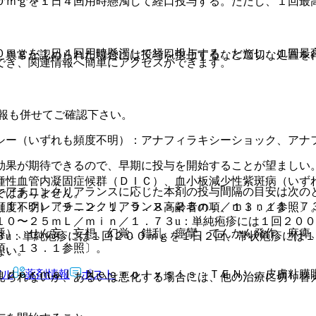
０ｍｇを１日４回用時懸濁して経口投与する。ただし、１回最
０ｍｇを１日４回用時懸濁して経口投与する。ただし、１回最
、異常が認められた場合には投与を中止するなど適切な処置を
でき、関連情報へ簡単にアクセスができます。
報も併せてご確認下さい。
シー（いずれも頻度不明）：アナフィラキシーショック、アナ
効果が期待できるので、早期に投与を開始することが望ましい
種性血管内凝固症候群（ＤＩＣ）、血小板減少性紫斑病（いず
レアチニンクリアランスに応じた本剤の投与間隔の目安は次の
ではありません。
［１）クレアチニンクリアランス＞２５ｍＬ／ｍｉｎ／１．７
頻度不明）〔９．２．１、９．８高齢者の項、１３．１参照〕
１０〜２５ｍＬ／ｍｉｎ／１．７３u：単純疱疹には１回２０
睡）、せん妄、妄想、幻覚、錯乱、痙攣、てんかん発作、麻痺
３u：単純疱疹には１回２００ｍｇを１日２回、帯状疱疹には
項、１３．１参照〕。
ない。
アル
薬剤情報
ポスト
ｉｄｅｒｍａｌ Ｎｅｃｒｏｌｙｓｉｓ：ＴＥＮ）、皮膚粘膜
見られないか、あるいは悪化する場合には、他の治療に切り替