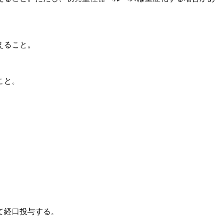
えること。
こと。
て経口投与する。