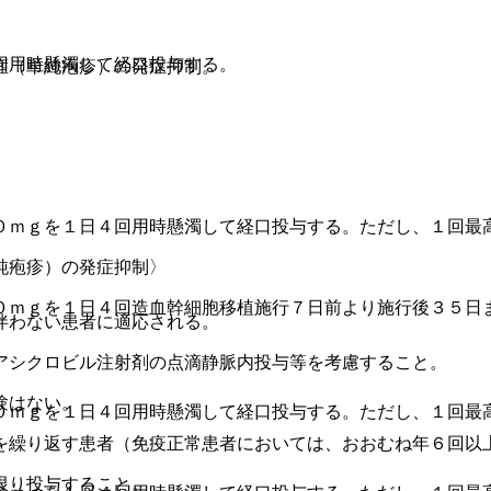
回用時懸濁して経口投与する。
症（単純疱疹）の発症抑制。
０ｍｇを１日４回用時懸濁して経口投与する。ただし、１回最
純疱疹）の発症抑制〉
０ｍｇを１日４回造血幹細胞移植施行７日前より施行後３５日
伴わない患者に適応される。
アシクロビル注射剤の点滴静脈内投与等を考慮すること。
験はない。
０ｍｇを１日４回用時懸濁して経口投与する。ただし、１回最
を繰り返す患者（免疫正常患者においては、おおむね年６回以
限り投与すること。