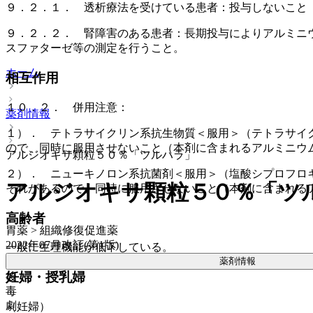
９．２．１． 透析療法を受けている患者：投与しないこと
９．２．２． 腎障害のある患者：長期投与によりアルミニ
スファターゼ等の測定を行うこと。
ホーム
相互作用
１０．２． 併用注意：
薬剤情報
１）． テトラサイクリン系抗生物質＜服用＞（テトラサイ
ので、同時に服用させないこと（本剤に含まれるアルミニウ
アルジオキサ顆粒５０％「ツルハラ」
２）． ニューキノロン系抗菌剤＜服用＞（塩酸シプロフロ
アルジオキサ顆粒５０％「ツ
それがあるので、同時に服用させないこと（本剤に含まれる
高齢者
胃薬 > 組織修復促進薬
2022年07月改訂(第1版)
一般に生理機能が低下している。
薬剤情報
妊婦・授乳婦
後
毒
劇
（妊婦）