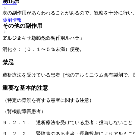
副作用
ホーム
次の副作用があらわれることがあるので、観察を十分に行い
薬剤情報
その他の副作用
アルジオキサ顆粒５０％「ツルハラ」
１１．２． その他の副作用
消化器：（０．１〜５％未満）便秘。
禁忌
透析療法を受けている患者［他のアルミニウム含有製剤で、
重要な基本的注意
（特定の背景を有する患者に関する注意）
（腎機能障害患者）
９．２．１． 透析療法を受けている患者：投与しないこと
９．２．２． 腎障害のある患者：長期投与によりアルミニ