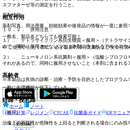
スファターゼ等の測定を行うこと。
薬剤情報
相互作用
薬剤写真、用法用量、効能効果や後発品の情報が一度に参照
１０．２． 併用注意：
一般名、製品名どちらでも検索可能！
１）． テトラサイクリン系抗生物質＜服用＞（テトラサイ
ので、同時に服用させないこと（本剤に含まれるアルミニウ
※ ご使用いただく際に、必ず最新の添付文書および安全性情
２）． ニューキノロン系抗菌剤＜服用＞（塩酸シプロフロ
それがあるので、同時に服用させないこと（本剤に含まれる
高齢者
※本製品は疾病の診断・治療・予防を目的としたプログラム
一般に生理機能が低下している。
妊婦・授乳婦
ホーム
ノート
（妊婦）
表・計算
レジメン
CTCAE
抗菌薬ガイド
ERマニュ
治療上の有益性が危険性を上回ると判断される場合にのみ投
新規登録