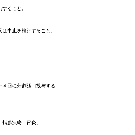
与すること。
又は中止を検討すること。
〜４回に分割経口投与する。
二指腸潰瘍、胃炎。