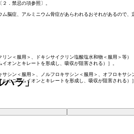
〔２．禁忌の項参照〕。
ウム脳症、アルミニウム骨症があらわれるおそれがあるので、
クリン＜服用＞、ドキシサイクリン塩酸塩水和物＜服用＞等）
ムイオンとキレートを形成し、吸収が阻害される）］。
キサシン＜服用＞、ノルフロキサシン＜服用＞、オフロキサシ
ルハラ」
アルミニウムイオンとキレートを形成し、吸収が阻害される）