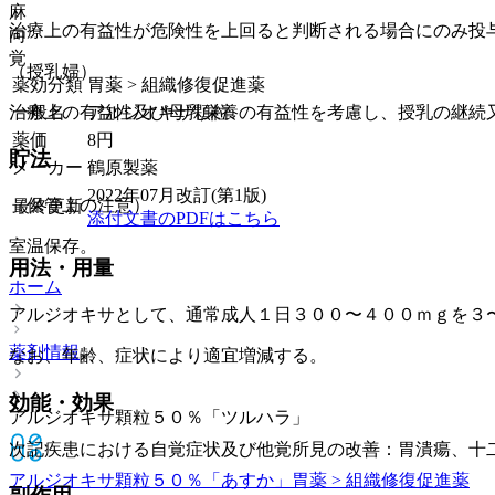
麻
治療上の有益性が危険性を上回ると判断される場合にのみ投
向
覚
（授乳婦）
薬効分類
胃薬 > 組織修復促進薬
一般名
アルジオキサ顆粒
治療上の有益性及び母乳栄養の有益性を考慮し、授乳の継続
薬価
8
円
貯法
メーカー
鶴原製薬
2022年07月改訂(第1版)
（保管上の注意）
最終更新
添付文書のPDFはこちら
室温保存。
用法・用量
ホーム
アルジオキサとして、通常成人１日３００〜４００ｍｇを３
薬剤情報
なお、年齢、症状により適宜増減する。
効能・効果
アルジオキサ顆粒５０％「ツルハラ」
次記疾患における自覚症状及び他覚所見の改善：胃潰瘍、十
アルジオキサ顆粒５０％「あすか」
胃薬 > 組織修復促進薬