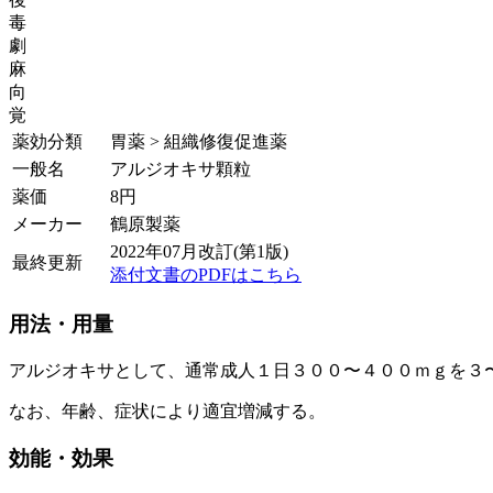
毒
劇
麻
向
覚
薬効分類
胃薬 > 組織修復促進薬
一般名
アルジオキサ顆粒
薬価
8
円
メーカー
鶴原製薬
2022年07月改訂(第1版)
最終更新
添付文書のPDFはこちら
用法・用量
アルジオキサとして、通常成人１日３００〜４００ｍｇを３
なお、年齢、症状により適宜増減する。
効能・効果