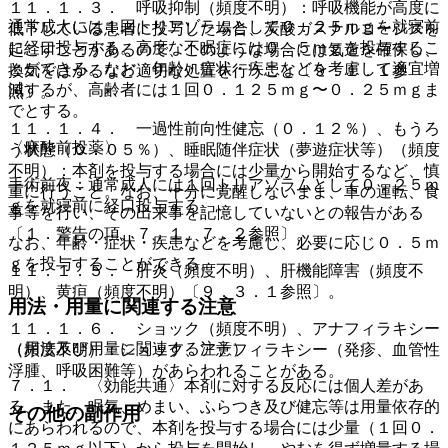
１１．１．３． 呼吸抑制（頻度不明）：呼吸機能が高度に
通常成人には１回トリアゾラムとして０．２５ｍｇを就寝前
低下している患者に投与した場合、炭酸ガスナルコーシスを
に経口投与する。高度な不眠症には０．５ｍｇを投与するこ
起こすことがあるので、このような場合には気道を確保し、
とができる。なお、年齢・症状・疾患などを考慮して適宜増
換気をはかるなど適切な処置を行うこと〔９．１．１参
減するが、高齢者には１回０．１２５ｍｇ〜０．２５ｍｇま
照〕。
でとする。
１１．１．４． 一過性前向性健忘（０．１２％）、もうろ
〈麻酔前投薬〉
う状態（０．０５％）、睡眠随伴症状（夢遊症状等）（頻度
不明）：本剤を投与する場合には少量から開始するなど、慎
手術前夜：通常成人には１回トリアゾラムとして０．２５ｍ
重に行うこと。なお、十分に覚醒しないまま、車の運転、食
ｇを就寝前に経口投与する。
事等を行い、その出来事を記憶していないとの報告がある
〔１．警告の項、７．１、７．２参照〕。
なお、年齢・症状・疾患などを考慮し、必要に応じ０．５ｍ
ｇを投与することができる。
１１．１．５． 肝炎（頻度不明）、肝機能障害（頻度不
明）、黄疸（頻度不明）〔９．３．１参照〕。
用法・用量に関連する注意
１１．１．６． ショック（頻度不明）、アナフィラキシー
（用法及び用量に関連する注意）
（頻度不明）：ショック、アナフィラキシー（発疹、血管性
浮腫、呼吸困難等）があらわれることがある。
７．１． 〈効能共通〉本剤に対する反応には個人差があ
る、また、眠気、めまい、ふらつき及び健忘等は用量依存的
その他の副作用
にあらわれるので、本剤を投与する場合には少量（１回０．