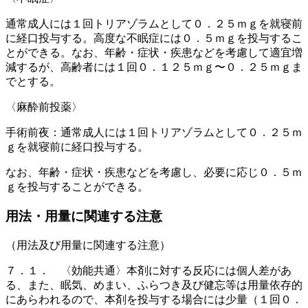
通常成人には１回トリアゾラムとして０．２５ｍｇを就寝前
に経口投与する。高度な不眠症には０．５ｍｇを投与するこ
とができる。なお、年齢・症状・疾患などを考慮して適宜増
減するが、高齢者には１回０．１２５ｍｇ〜０．２５ｍｇま
でとする。
〈麻酔前投薬〉
手術前夜：通常成人には１回トリアゾラムとして０．２５ｍ
ｇを就寝前に経口投与する。
なお、年齢・症状・疾患などを考慮し、必要に応じ０．５ｍ
ｇを投与することができる。
用法・用量に関連する注意
（用法及び用量に関連する注意）
７．１． 〈効能共通〉本剤に対する反応には個人差があ
る、また、眠気、めまい、ふらつき及び健忘等は用量依存的
にあらわれるので、本剤を投与する場合には少量（１回０．