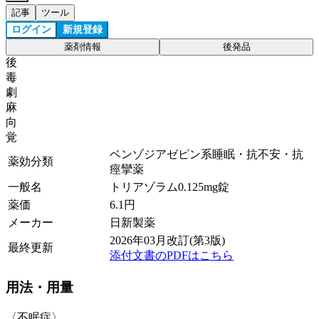
記事
ツール
ログイン
新規登録
薬剤情報
後発品
後
毒
劇
麻
向
覚
ベンゾジアゼピン系睡眠・抗不安・抗
薬効分類
痙攣薬
一般名
トリアゾラム0.125mg錠
薬価
6.1
円
メーカー
日新製薬
2026年03月改訂(第3版)
最終更新
添付文書のPDFはこちら
用法・用量
〈不眠症〉