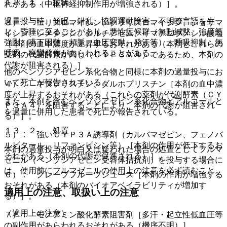
１３．１． 症状
れがある（中枢神経抑制作用が増強される）］。
過量投与時、傾眠、錯乱、協調運動障害、不明瞭言語を生
３）． エリスロマイシン、クラリスロマイシン、ジョサマ
じ、昏睡に至ることがあり、悪性症候群（無動緘黙、強度筋
イシン、シメチジン、ジルチアゼム、イマチニブメシル酸塩
強剛、嚥下困難、頻脈、血圧変動、発汗等）、呼吸抑制、無
［本剤の血中濃度が上昇するおそれがある（本剤とこれらの
呼吸、痙攣発作があらわれることがある。
薬剤の代謝酵素が同じ（ＣＹＰ３Ａ４）であるため、本剤の
代謝が阻害される）］。
他のベンゾジアゼピン系化合物と同様に本剤の過量投与にお
いて死亡が報告されている。
４）． キヌプリスチン、ダルホプリスチン［本剤の血中濃
度が上昇するおそれがある（これらの薬剤が代謝酵素（ＣＹ
また、本剤を含むベンゾジアゼピン系化合物とアルコールと
Ｐ３Ａ４）を阻害することにより、本剤の代謝が阻害され
を過量に併用した患者で死亡が報告されている。
る）］。
１３．２． 処置
５）． 強いＣＹＰ３Ａ誘導剤（カルバマゼピン、フェノバ
ルビタール、リファンピシン等）［本剤の作用が低下するお
本剤の過量投与が明白又は疑われた場合の処置としてフルマ
それがある（本剤の代謝が促進される）］。
ゼニル（ベンゾジアゼピン受容体拮抗剤）を投与する場合に
は、使用前にフルマゼニルの使用上の注意を必ず読むこと。
６）． グレープフルーツジュース［本剤の作用が増強する
おそれがある（本剤のバイオアベイラビリティが増加す
適用上の注意、取扱い上の注意
る）］。
（適用上の注意）
７）． モノアミン酸化酵素阻害剤［多汗・起立性低血圧等
の副作用があらわれるおそれがある（機序不明）］。