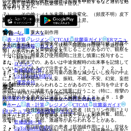
い、異常が認められた場合には投与を中止するなど適切な処
度不明）脱力感等の筋緊張低下症状。
ではありません。
置を行うこと。
７）． その他：（１％未満）味覚変化、（頻度不明）皮下
重大な副作用
出血、尿失禁、便失禁、尿閉、ＣＫ上昇。
１１．１． 重大な副作用
警告
ホーム
ノート
表・計算
レジメン
CTCAE
抗菌薬ガイド
ERマニュ
１１．１．１． 薬物依存（頻度不明）、離脱症状（頻度不
本剤の服用後に、もうろう状態、睡眠随伴症状（夢遊症状
アル
薬剤情報
ポスト
明）：連用により薬物依存を生じることがあるので、観察を
等）があらわれることがある。
十分に行い、用量及び使用期間に注意し慎重に投与するこ
新規登録
と。
また、入眠までの、あるいは中途覚醒時の出来事を記憶して
ログイン
いないことがあるので注意すること〔７．１、７．２、１
監修医師一覧
また、連用中における投与量の急激な減少ないし投与の中止
１．１．４参照〕。
UpToDate特別割引
により、痙攣発作、せん妄、振戦、不眠、不安、幻覚、妄想
運営会社
等の離脱症状があらわれることがあるので、投与を中止する
禁忌
場合には徐々に減量するなど慎重に行うこと（特に、痙攣の
© 2021 HOKUTO Inc. All rights reserved.
既往歴のある患者では注意して減量すること）〔８．１参
利用規約
プライバシーポリシー
お問い合わせ
２．１． 本剤に対し過敏症の既往歴のある患者。
照〕。
ホーム
表・計算
レジメン
CTCAE
抗菌薬ガイド
２．２． 急性閉塞隅角緑内障の患者［抗コリン作用により
ERマニュアル
薬剤情報
ポスト
１１．１．２． 精神症状（頻度不明）：刺激興奮、錯乱、
眼圧が上昇し、症状を悪化させることがある］。
攻撃性、幻覚、妄想、激越等があらわれることがある。
監修医師一覧
２．３． 重症筋無力症の患者［筋弛緩作用により、症状を
UpToDate特別割引
１１．１．３． 呼吸抑制（頻度不明）：呼吸機能が高度に