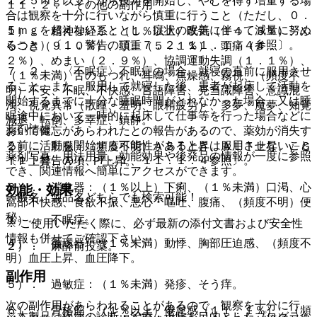
１２５ｍｇ以下）から投与を開始し、やむを得ず増量する場
１１．２． その他の副作用
合は観察を十分に行いながら慎重に行うこと（ただし、０．
５ｍｇを超えないこととし、症状の改善に伴って減量に努め
１）． 精神神経系：（１％以上）眠気（１４．３％）、ふ
ること）〔１．警告の項、７．２、１１．１．４参照〕。
らつき（９．０％）、頭重（５．１％）、頭痛（４．
２％）、めまい（２．９％）、協調運動失調（１．１％）、
７．２． 〈不眠症〉不眠症の場合、就寝の直前に服用させ
（１％未満）舌のもつれ、耳鳴、焦燥感、霧視、（頻度不
ること。また、服用して就寝した後、患者が起床して活動を
明）不安、不眠、不快感、言語障害、見当識障害、意識混
開始するまでに十分な睡眠時間がとれなかった場合、又は睡
濁、視覚異常（散瞳、羞明、眼精疲労）、多夢、魔夢、知覚
眠途中において一時的に起床して仕事等を行った場合などに
減退、転倒、多幸症、鎮静。
薬剤情報
おいて健忘があらわれたとの報告があるので、薬効が消失す
る前に活動を開始する可能性があるときは服用させないこと
２）． 肝臓：（頻度不明）ＡＳＴ上昇、ＡＬＴ上昇、γ−Ｇ
薬剤写真、用法用量、効能効果や後発品の情報が一度に参照
〔１．警告の項、７．１、１１．１．４参照〕。
ＴＰ上昇、Ａｌ−Ｐ上昇。
でき、関連情報へ簡単にアクセスができます。
３）． 消化器：（１％以上）下痢、（１％未満）口渇、心
効能・効果
一般名、製品名どちらでも検索可能！
窩部不快感、食欲不振、悪心・嘔吐、腹痛、（頻度不明）便
秘。
１）． 不眠症。
※ ご使用いただく際に、必ず最新の添付文書および安全性
情報も併せてご確認下さい。
４）． 循環器：（１％未満）動悸、胸部圧迫感、（頻度不
２）． 麻酔前投薬。
明）血圧上昇、血圧降下。
副作用
５）． 過敏症：（１％未満）発疹、そう痒。
次の副作用があらわれることがあるので、観察を十分に行
６）． 骨格筋：（１％以上）倦怠感（１１．１％）、（頻
※本製品は疾病の診断・治療・予防を目的としたプログラム