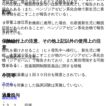
月経不順、発汗があらわれたとの報告がある。
らの症状は、離脱症状あるいは新生児仮死として報告される
場合もある（また、ベンゾジアゼピン系化合物で新生児に黄
貯法
疸増強を起こすことが報告されている）。
（保管上の注意）
９．５．３． 分娩前に連用した場合、出産後新生児に離脱
症状があらわれることが、ベンゾジアゼピン系化合物で報告
室温保存。
されている。
保険給付上の注意、その他上記以外の使用上の注
（授乳婦）
意
授乳を避けさせること（ヒト母乳中へ移行し、新生児に嗜
眠、体重減少等を起こすことが他のベンゾジアゼピン系化合
（保険給付上の注意）
物（ジアゼパム）で報告されており、また黄疸増強する可能
性がある）。
２５．１． 投薬期間制限医薬品に関する情報
本剤の投薬量は１回３０日分を限度とされている。
小児等
ホーム
小児等を対象とした臨床試験は実施していない。
過量投与
薬剤情報
１３．１． 症状