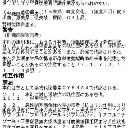
度不明）脱力感等の筋緊張低下症状。
９．１．４． 衰弱患者：副作用があらわれやすい。
７）． その他：（１％未満）味覚変化、（頻度不明）皮下
（腎機能障害患者）
出血、尿失禁、便失禁、尿閉、ＣＫ上昇。
腎機能障害患者。
警告
（肝機能障害患者）
本剤の服用後に、もうろう状態、睡眠随伴症状（夢遊症状
９．３．１． 肝障害又はその既往歴のある患者：肝障害が
等）があらわれることがある。
悪化又は再発することがある（また、肝臓で代謝されるた
め、クリアランスが低下するおそれがある）〔１１．１．５
また、入眠までの、あるいは中途覚醒時の出来事を記憶して
参照〕。
いないことがあるので注意すること〔７．１、７．２、１
１．１．４参照〕。
相互作用
禁忌
本剤は主として薬物代謝酵素ＣＹＰ３Ａ４で代謝される。
２．１． 本剤に対し過敏症の既往歴のある患者。
１０．１． 併用禁忌：
２．２． 急性閉塞隅角緑内障の患者［抗コリン作用により
イトラコナゾール＜イトリゾール＞、ポサコナゾール＜ノク
眼圧が上昇し、症状を悪化させることがある］。
サフィル＞、フルコナゾール＜ジフルカン＞、ホスフルコナ
ゾール＜プロジフ＞、ボリコナゾール＜ブイフェンド＞、ミ
２．３． 重症筋無力症の患者［筋弛緩作用により、症状を
コナゾール＜フロリード＞〔２．４参照〕、ＨＩＶプロテア
悪化させるおそれがある］。