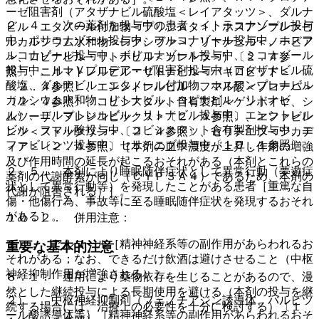
ーゼ阻害剤（アタザナビル硫酸塩＜レイアタッツ＞、ダルナ
２．４． 次の薬剤を投与中の患者：イトラコナゾール投与
ビル エタノール付加物＜プリジスタ＞、ホスアンプレナビ
中、ポサコナゾール投与中、フルコナゾール投与中、ホスフ
ルカルシウム水和物＜レクシヴァ＞、リトナビル＜ノービア
ルコナゾール投与中、ボリコナゾール投与中、ミコナゾール
＞、ロピナビル・リトナビル＜カレトラ＞）〔２．４参
投与中、ＨＩＶプロテアーゼ阻害剤投与中（アタザナビル硫
照〕、ニルマトレルビル・リトナビル＜パキロビッド＞
酸塩、ダルナビル エタノール付加物、ホスアンプレナビル
〔２．４参照〕、エンシトレルビル フマル酸＜ゾコーバ＞
カルシウム水和物、リトナビル、ロピナビル・リトナビ
〔２．４参照〕、コビシスタット含有製剤＜ゲンボイヤ、シ
ル）、ニルマトレルビル・リトナビル投与中、エンシトレル
ムツーザ、プレジコビックス＞〔２．４参照〕、エファビレ
ビル フマル酸投与中、コビシスタット含有製剤投与中、エ
ンツ＜ストックリン＞〔２．４参照〕、セリチニブ＜ジカデ
ファビレンツ投与中、セリチニブ投与中〔１０．１参照〕。
ィア＞〔２．４参照〕［本剤の血中濃度が上昇し作用の増強
及び作用時間の延長が起こるおそれがある（本剤とこれらの
２．５． 本剤により睡眠随伴症状として異常行動（夢遊症
薬剤の代謝酵素が同じ（ＣＹＰ３Ａ４）であるため、本剤の
状として異常行動等）を発現したことがある患者［重篤な自
代謝が阻害される）］。
傷・他傷行為、事故等に至る睡眠随伴症状を発現するおそれ
がある］。
１０．２． 併用注意：
１）． アルコール［精神神経系等の副作用があらわれるお
重要な基本的注意
それがある；なお、できるだけ飲酒は避けさせること（中枢
神経抑制作用が増強される）］。
８．１． 連用により薬物依存を生じることがあるので、漫
然とした継続投与による長期使用を避ける（本剤の投与を継
２）． 中枢神経抑制剤（フェノチアジン誘導体、バルビツ
続する場合には、治療上の必要性を十分に検討する）〔１
ール酸誘導体等）［精神神経系等の副作用があらわれるおそ