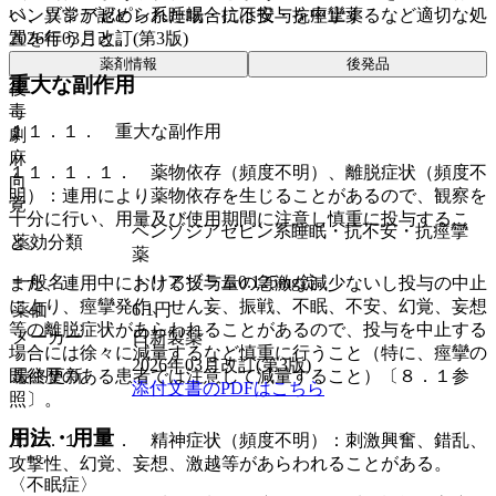
い、異常が認められた場合には投与を中止するなど適切な処
ベンゾジアゼピン系睡眠・抗不安・抗痙攣薬
置を行うこと。
2026年03月改訂(第3版)
薬剤情報
後発品
重大な副作用
後
毒
１１．１． 重大な副作用
劇
麻
１１．１．１． 薬物依存（頻度不明）、離脱症状（頻度不
向
明）：連用により薬物依存を生じることがあるので、観察を
覚
十分に行い、用量及び使用期間に注意し慎重に投与するこ
ベンゾジアゼピン系睡眠・抗不安・抗痙攣
薬効分類
と。
薬
一般名
トリアゾラム0.125mg錠
また、連用中における投与量の急激な減少ないし投与の中止
により、痙攣発作、せん妄、振戦、不眠、不安、幻覚、妄想
薬価
6.1
円
等の離脱症状があらわれることがあるので、投与を中止する
メーカー
日新製薬
場合には徐々に減量するなど慎重に行うこと（特に、痙攣の
2026年03月改訂(第3版)
最終更新
既往歴のある患者では注意して減量すること）〔８．１参
添付文書のPDFはこちら
照〕。
用法・用量
１１．１．２． 精神症状（頻度不明）：刺激興奮、錯乱、
攻撃性、幻覚、妄想、激越等があらわれることがある。
〈不眠症〉