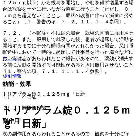
１２５ｍｇ以下）から投与を開始し、やむを得ず増量する場
合は観察を十分に行いながら慎重に行うこと（ただし、０．
５ｍｇを超えないこととし、症状の改善に伴って減量に努め
ること）〔１．警告の項、７．２、１１．１．４参照〕。
７．２． 〈不眠症〉不眠症の場合、就寝の直前に服用させ
ること。また、服用して就寝した後、患者が起床して活動を
開始するまでに十分な睡眠時間がとれなかった場合、又は睡
眠途中において一時的に起床して仕事等を行った場合などに
ホーム
おいて健忘があらわれたとの報告があるので、薬効が消失す
る前に活動を開始する可能性があるときは服用させないこと
〔１．警告の項、７．１、１１．１．４参照〕。
薬剤情報
効能・効果
トリアゾラム錠０．１２５ｍｇ「日新」
１）． 不眠症。
トリアゾラム錠０．１２５ｍ
２）． 麻酔前投薬。
副作用
ｇ「日新」
次の副作用があらわれることがあるので、観察を十分に行