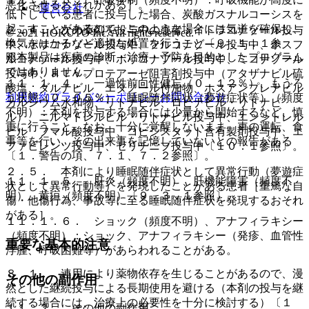
悪化させるおそれがある］。
運営会社
低下している患者に投与した場合、炭酸ガスナルコーシスを
起こすことがあるので、このような場合には気道を確保し、
２．４． 次の薬剤を投与中の患者：イトラコナゾール投与
© 2021 HOKUTO Inc. All rights reserved.
換気をはかるなど適切な処置を行うこと〔９．１．１参
中、ポサコナゾール投与中、フルコナゾール投与中、ホスフ
※本製品は疾病の診断・治療・予防を目的としたプログラム
照〕。
ルコナゾール投与中、ボリコナゾール投与中、ミコナゾール
ではありません。
投与中、ＨＩＶプロテアーゼ阻害剤投与中（アタザナビル硫
１１．１．４． 一過性前向性健忘（０．１２％）、もうろ
酸塩、ダルナビル エタノール付加物、ホスアンプレナビル
利用規約
プライバシーポリシー
お問い合わせ
う状態（０．０５％）、睡眠随伴症状（夢遊症状等）（頻度
カルシウム水和物、リトナビル、ロピナビル・リトナビ
不明）：本剤を投与する場合には少量から開始するなど、慎
ル）、ニルマトレルビル・リトナビル投与中、エンシトレル
重に行うこと。なお、十分に覚醒しないまま、車の運転、食
ビル フマル酸投与中、コビシスタット含有製剤投与中、エ
事等を行い、その出来事を記憶していないとの報告がある
ファビレンツ投与中、セリチニブ投与中〔１０．１参照〕。
〔１．警告の項、７．１、７．２参照〕。
２．５． 本剤により睡眠随伴症状として異常行動（夢遊症
１１．１．５． 肝炎（頻度不明）、肝機能障害（頻度不
状として異常行動等）を発現したことがある患者［重篤な自
明）、黄疸（頻度不明）〔９．３．１参照〕。
傷・他傷行為、事故等に至る睡眠随伴症状を発現するおそれ
がある］。
１１．１．６． ショック（頻度不明）、アナフィラキシー
（頻度不明）：ショック、アナフィラキシー（発疹、血管性
重要な基本的注意
浮腫、呼吸困難等）があらわれることがある。
８．１． 連用により薬物依存を生じることがあるので、漫
その他の副作用
然とした継続投与による長期使用を避ける（本剤の投与を継
続する場合には、治療上の必要性を十分に検討する）〔１
１１．２． その他の副作用