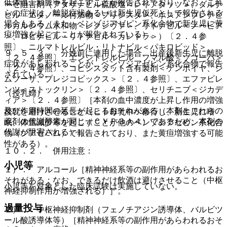
低体温、頻脈等を起こすことが報告されており、なお、これ
ーゼ阻害剤（アタザナビル硫酸塩＜レイアタッツ＞、ダルナ
らの症状は、離脱症状あるいは新生児仮死として報告される
ビル エタノール付加物＜プリジスタ＞、ホスアンプレナビ
場合もある（また、ベンゾジアゼピン系化合物で新生児に黄
ルカルシウム水和物＜レクシヴァ＞、リトナビル＜ノービア
疸増強を起こすことが報告されている）。
＞、ロピナビル・リトナビル＜カレトラ＞）〔２．４参
照〕、ニルマトレルビル・リトナビル＜パキロビッド＞
９．５．３． 分娩前に連用した場合、出産後新生児に離脱
〔２．４参照〕、エンシトレルビル フマル酸＜ゾコーバ＞
症状があらわれることが、ベンゾジアゼピン系化合物で報告
〔２．４参照〕、コビシスタット含有製剤＜ゲンボイヤ、シ
されている。
ムツーザ、プレジコビックス＞〔２．４参照〕、エファビレ
ンツ＜ストックリン＞〔２．４参照〕、セリチニブ＜ジカデ
（授乳婦）
ィア＞〔２．４参照〕［本剤の血中濃度が上昇し作用の増強
及び作用時間の延長が起こるおそれがある（本剤とこれらの
授乳を避けさせること（ヒト母乳中へ移行し、新生児に嗜
薬剤の代謝酵素が同じ（ＣＹＰ３Ａ４）であるため、本剤の
眠、体重減少等を起こすことが他のベンゾジアゼピン系化合
代謝が阻害される）］。
物（ジアゼパム）で報告されており、また黄疸増強する可能
性がある）。
１０．２． 併用注意：
小児等
１）． アルコール［精神神経系等の副作用があらわれるお
それがある；なお、できるだけ飲酒は避けさせること（中枢
小児等を対象とした臨床試験は実施していない。
神経抑制作用が増強される）］。
過量投与
２）． 中枢神経抑制剤（フェノチアジン誘導体、バルビツ
ール酸誘導体等）［精神神経系等の副作用があらわれるおそ