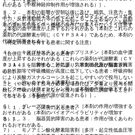
１．１．１参照〕。
れがある（中枢神経抑制作用が増強される）］。
８．２． 本剤の影響が翌朝以後に及び、眠気、注意力・集
３）． エリスロマイシン、クラリスロマイシン、ジョサマ
中力・反射運動能力等の低下が起こることがあるので、自動
イシン、シメチジン、ジルチアゼム、イマチニブメシル酸塩
車の運転等危険を伴う機械の操作に従事させないよう注意す
［本剤の血中濃度が上昇するおそれがある（本剤とこれらの
ること。
薬剤の代謝酵素が同じ（ＣＹＰ３Ａ４）であるため、本剤の
代謝が阻害される）］。
（特定の背景を有する患者に関する注意）
４）． キヌプリスチン、ダルホプリスチン［本剤の血中濃
（合併症・既往歴等のある患者）
度が上昇するおそれがある（これらの薬剤が代謝酵素（ＣＹ
９．１．１． 肺性心、肺気腫、気管支喘息及び脳血管障害
Ｐ３Ａ４）を阻害することにより、本剤の代謝が阻害され
の急性期等で呼吸機能が高度に低下している患者：呼吸抑制
る）］。
により炭酸ガスナルコーシスを起こしやすいので投与しない
５）． 強いＣＹＰ３Ａ誘導剤（カルバマゼピン、フェノバ
こと（やむを得ず投与が必要な場合には、少量より投与を開
ルビタール、リファンピシン等）［本剤の作用が低下するお
始し、呼吸の状態を見ながら投与量を慎重に調節すること）
それがある（本剤の代謝が促進される）］。
〔１１．１．３参照〕。
６）． グレープフルーツジュース［本剤の作用が増強する
９．１．２． 心障害のある患者。
おそれがある（本剤のバイオアベイラビリティが増加す
９．１．３． 脳器質的障害のある患者：作用が強くあらわ
る）］。
れるおそれがある。
７）． モノアミン酸化酵素阻害剤［多汗・起立性低血圧等