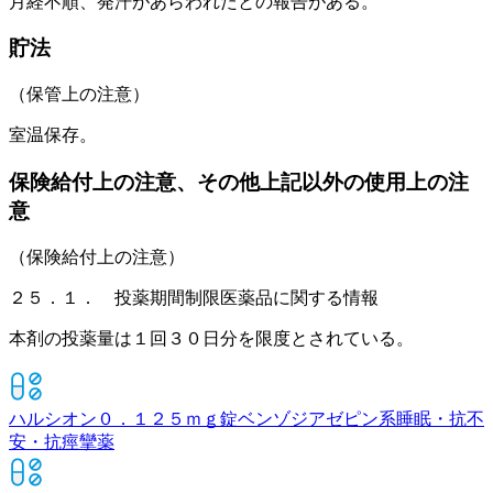
月経不順、発汗があらわれたとの報告がある。
貯法
（保管上の注意）
室温保存。
保険給付上の注意、その他上記以外の使用上の注
意
（保険給付上の注意）
２５．１． 投薬期間制限医薬品に関する情報
本剤の投薬量は１回３０日分を限度とされている。
ハルシオン０．１２５ｍｇ錠
ベンゾジアゼピン系睡眠・抗不
安・抗痙攣薬