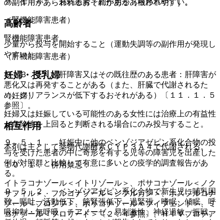
９．１．４． 衰弱患者：副作用があらわれやすい。
の副作用があらわれるおそれがある（機序不明）］。
（腎機能障害患者）
高齢者
腎機能障害患者。
少量から投与を開始すること（運動失調等の副作用が発現し
やすい）。
（肝機能障害患者）
妊婦・授乳婦
９．３．１． 肝障害又はその既往歴のある患者：肝障害が
悪化又は再発することがある（また、肝臓で代謝されるた
め、クリアランスが低下するおそれがある）〔１１．１．５
（妊婦）
参照〕。
妊婦又は妊娠している可能性のある女性には治療上の有益性
が危険性を上回ると判断される場合にのみ投与すること。
相互作用
９．５．１． 妊娠中に他のベンゾジアゼピン系化合物の投
本剤は主として薬物代謝酵素ＣＹＰ３Ａ４で代謝される。
与を受けた患者の中に奇形を有する児等の障害児を出産した
例が対照群と比較して有意に多いとの疫学的調査報告があ
１０．１． 併用禁忌：
る。
イトラコナゾール＜イトリゾール＞、ポサコナゾール＜ノク
９．５．２． ベンゾジアゼピン系化合物で新生児に哺乳困
サフィル＞、フルコナゾール＜ジフルカン＞、ホスフルコナ
難、嘔吐、活動低下、筋緊張低下、過緊張、嗜眠、傾眠、呼
ゾール＜プロジフ＞、ボリコナゾール＜ブイフェンド＞、ミ
吸抑制・無呼吸、チアノーゼ、易刺激性、神経過敏、振戦、
コナゾール＜フロリード＞〔２．４参照〕、ＨＩＶプロテア