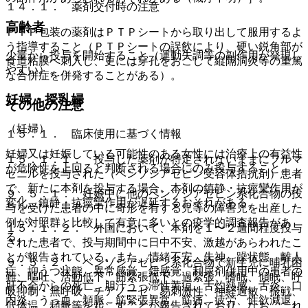
１４．１． 薬剤交付時の注意
高齢者
ＰＴＰ包装の薬剤はＰＴＰシートから取り出して服用するよ
う指導すること（ＰＴＰシートの誤飲により、硬い鋭角部が
少量から投与を開始すること（運動失調等の副作用が発現し
食道粘膜へ刺入し、更には穿孔をおこして縦隔洞炎等の重篤
やすい）。
な合併症を併発することがある）。
妊婦・授乳婦
その他の注意
（妊婦）
１５．１． 臨床使用に基づく情報
妊婦又は妊娠している可能性のある女性には治療上の有益性
１５．１．１． 投与した薬剤が特定されないままにフルマ
が危険性を上回ると判断される場合にのみ投与すること。
ゼニルを投与された（ベンゾジアゼピン受容体拮抗剤）患者
で、新たに本剤を投与する場合、本剤の鎮静・抗痙攣作用が
９．５．１． 妊娠中に他のベンゾジアゼピン系化合物の投
変化、鎮静・抗痙攣作用が遅延するおそれがある。
与を受けた患者の中に奇形を有する児等の障害児を出産した
例が対照群と比較して有意に多いとの疫学的調査報告があ
１５．１．２． 外国において、本剤を１〜２週間程度投与
る。
された患者で、投与期間中に日中不安、激越があらわれたこ
とが報告されている。また、情緒不安、失神、躁状態、離人
９．５．２． ベンゾジアゼピン系化合物で新生児に哺乳困
症、抑うつ状態、異常感覚、錯感覚、利尿剤併用中の患者の
難、嘔吐、活動低下、筋緊張低下、過緊張、嗜眠、傾眠、呼
肝不全からの死亡、胆汁うっ滞性黄疸、舌灼熱感、舌炎、口
吸抑制・無呼吸、チアノーゼ、易刺激性、神経過敏、振戦、
内炎、うっ血、頻脈、筋緊張異常、筋痛、疲労、性欲減退、
低体温、頻脈等を起こすことが報告されており、なお、これ