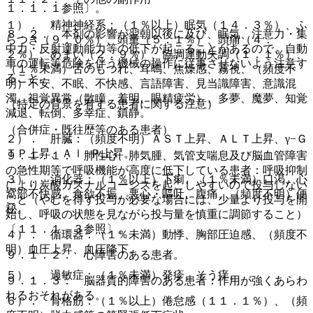
１．１．１参照〕。
１）． 精神神経系：（１％以上）眠気（１４．３％）、ふ
８．２． 本剤の影響が翌朝以後に及び、眠気、注意力・集
らつき（９．０％）、頭重（５．１％）、頭痛（４．
中力・反射運動能力等の低下が起こることがあるので、自動
２％）、めまい（２．９％）、協調運動失調（１．１％）、
車の運転等危険を伴う機械の操作に従事させないよう注意す
（１％未満）舌のもつれ、耳鳴、焦燥感、霧視、（頻度不
ること。
明）不安、不眠、不快感、言語障害、見当識障害、意識混
濁、視覚異常（散瞳、羞明、眼精疲労）、多夢、魔夢、知覚
（特定の背景を有する患者に関する注意）
減退、転倒、多幸症、鎮静。
（合併症・既往歴等のある患者）
２）． 肝臓：（頻度不明）ＡＳＴ上昇、ＡＬＴ上昇、γ−Ｇ
ＴＰ上昇、Ａｌ−Ｐ上昇。
９．１．１． 肺性心、肺気腫、気管支喘息及び脳血管障害
の急性期等で呼吸機能が高度に低下している患者：呼吸抑制
３）． 消化器：（１％以上）下痢、（１％未満）口渇、心
により炭酸ガスナルコーシスを起こしやすいので投与しない
窩部不快感、食欲不振、悪心・嘔吐、腹痛、（頻度不明）便
こと（やむを得ず投与が必要な場合には、少量より投与を開
秘。
始し、呼吸の状態を見ながら投与量を慎重に調節すること）
〔１１．１．３参照〕。
４）． 循環器：（１％未満）動悸、胸部圧迫感、（頻度不
明）血圧上昇、血圧降下。
９．１．２． 心障害のある患者。
５）． 過敏症：（１％未満）発疹、そう痒。
９．１．３． 脳器質的障害のある患者：作用が強くあらわ
れるおそれがある。
６）． 骨格筋：（１％以上）倦怠感（１１．１％）、（頻