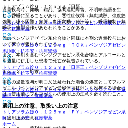
トリアゾラム錠０．１２５ｍｇ「日新」
過量投与時、傾眠、錯乱、協調運動障害、不明瞭言語を生
じ、昏睡に至ることがあり、悪性症候群（無動緘黙、強度筋
強剛、嚥下困難、頻脈、血圧変動、発汗等）、呼吸抑制、無
ハルシオン０．１２５ｍｇ錠
ベンゾジアゼピン系睡眠・抗不
呼吸、痙攣発作があらわれることがある。
安・抗痙攣薬
他のベンゾジアゼピン系化合物と同様に本剤の過量投与にお
いて死亡が報告されている。
トリアゾラム錠０．１２５ｍｇ「ＴＣＫ」
ベンゾジアゼピン
系睡眠・抗不安・抗痙攣薬
また、本剤を含むベンゾジアゼピン系化合物とアルコールと
を過量に併用した患者で死亡が報告されている。
トリアゾラム錠０．１２５ｍｇ「日医工」
ベンゾジアゼピン
１３．２． 処置
系睡眠・抗不安・抗痙攣薬
本剤の過量投与が明白又は疑われた場合の処置としてフルマ
ゼニル（ベンゾジアゼピン受容体拮抗剤）を投与する場合に
トリアゾラム錠０．１２５ｍｇ「ＣＨ」
ベンゾジアゼピン系
は、使用前にフルマゼニルの使用上の注意を必ず読むこと。
睡眠・抗不安・抗痙攣薬
適用上の注意、取扱い上の注意
トリアゾラム錠０．１２５ｍｇ「ＦＹ」
ベンゾジアゼピン系
睡眠・抗不安・抗痙攣薬
（適用上の注意）
ホーム