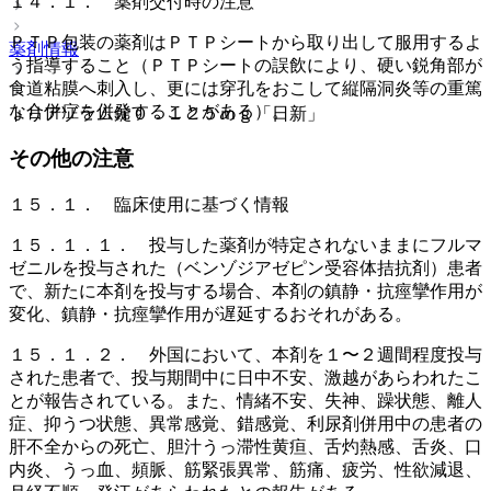
１４．１． 薬剤交付時の注意
ＰＴＰ包装の薬剤はＰＴＰシートから取り出して服用するよ
薬剤情報
う指導すること（ＰＴＰシートの誤飲により、硬い鋭角部が
食道粘膜へ刺入し、更には穿孔をおこして縦隔洞炎等の重篤
な合併症を併発することがある）。
トリアゾラム錠０．１２５ｍｇ「日新」
その他の注意
１５．１． 臨床使用に基づく情報
１５．１．１． 投与した薬剤が特定されないままにフルマ
ゼニルを投与された（ベンゾジアゼピン受容体拮抗剤）患者
で、新たに本剤を投与する場合、本剤の鎮静・抗痙攣作用が
変化、鎮静・抗痙攣作用が遅延するおそれがある。
１５．１．２． 外国において、本剤を１〜２週間程度投与
された患者で、投与期間中に日中不安、激越があらわれたこ
とが報告されている。また、情緒不安、失神、躁状態、離人
症、抑うつ状態、異常感覚、錯感覚、利尿剤併用中の患者の
肝不全からの死亡、胆汁うっ滞性黄疸、舌灼熱感、舌炎、口
内炎、うっ血、頻脈、筋緊張異常、筋痛、疲労、性欲減退、