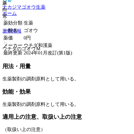
麻
ナカジマゴオウ
生薬
向
ホーム
覚
薬効分類
生薬
一般名
ゴオウ
薬剤情報
薬価
0
円
メーカー
ウチダ和漢薬
ウチダのゴオウＭ
最終更新
2024年01月改訂(第1版)
用法・用量
生薬製剤の調剤原料として用いる。
効能・効果
生薬製剤の調剤原料として用いる。
適用上の注意、取扱い上の注意
（取扱い上の注意）