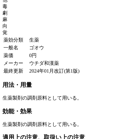
毒
劇
麻
向
覚
薬効分類
生薬
一般名
ゴオウ
薬価
0
円
メーカー
ウチダ和漢薬
最終更新
2024年01月改訂(第1版)
用法・用量
生薬製剤の調剤原料として用いる。
効能・効果
生薬製剤の調剤原料として用いる。
適用上の注意、取扱い上の注意