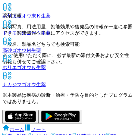
薬剤情報
ホリエゴオウ末Ｋ
生薬
薬剤写真、用法用量、効能効果や後発品の情報が一度に参照
でき、関連情報へ簡単にアクセスができます。
トチモトのゴオウ
生薬
一般名、製品名どちらでも検索可能！
高砂ゴオウＭ
生薬
※ ご使用いただく際に、必ず最新の添付文書および安全性
情報も併せてご確認下さい。
ホリエゴオウＫ
生薬
ナカジマゴオウ
生薬
※本製品は疾病の診断・治療・予防を目的としたプログラム
ではありません。
ホーム
ノート