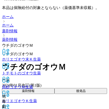
本品は保険給付の対象とならない（薬価基準未収載）。
ホーム
ホーム
薬剤情報
薬剤情報
ウチダのゴオウＭ
ウチダのゴオウＭ
ホリエゴオウ末Ｋ
生薬
ウチダのゴオウＭ
トチモトのゴオウ
生薬
生薬
2024年01月改訂(第1版)
高砂ゴオウＭ
生薬
薬剤情報
後発品
他
ホリエゴオウＫ
生薬
毒
劇