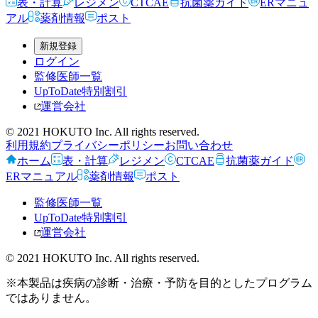
表・計算
レジメン
CTCAE
抗菌薬ガイド
ERマニュ
アル
薬剤情報
ポスト
新規登録
ログイン
監修医師一覧
UpToDate特別割引
運営会社
© 2021 HOKUTO Inc. All rights reserved.
利用規約
プライバシーポリシー
お問い合わせ
ホーム
表・計算
レジメン
CTCAE
抗菌薬ガイド
ERマニュアル
薬剤情報
ポスト
監修医師一覧
UpToDate特別割引
運営会社
© 2021 HOKUTO Inc. All rights reserved.
※本製品は疾病の診断・治療・予防を目的としたプログラム
ではありません。