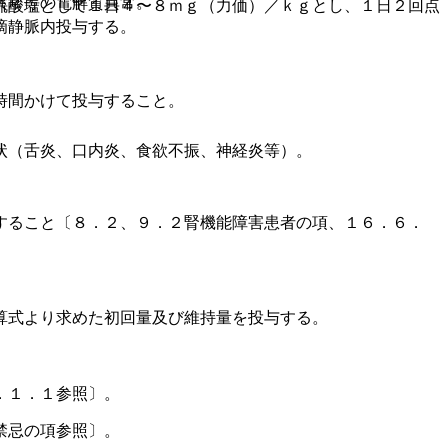
異常等の電解質異常。
硫酸塩として１日４〜８ｍｇ（力価）／ｋｇとし、１日２回点
滴静脈内投与する。
時間かけて投与すること。
状（舌炎、口内炎、食欲不振、神経炎等）。
すること〔８．２、９．２腎機能障害患者の項、１６．６．
算式より求めた初回量及び維持量を投与する。
．１．１参照〕。
禁忌の項参照〕。