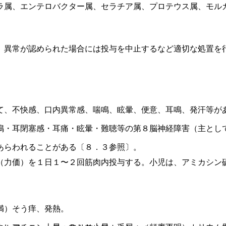
ラ属、エンテロバクター属、セラチア属、プロテウス属、モル
、異常が認められた場合には投与を中止するなど適切な処置を
て、不快感、口内異常感、喘鳴、眩暈、便意、耳鳴、発汗等が
鳴・耳閉塞感・耳痛・眩暈・難聴等の第８脳神経障害（主とし
あらわれることがある〔８．３参照〕。
（力価）を１日１〜２回筋肉内投与する。小児は、アミカシン
満）そう痒、発熱。