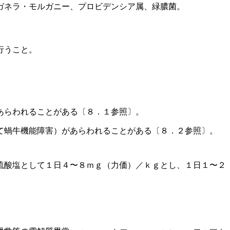
ガネラ・モルガニー、プロビデンシア属、緑膿菌。
行うこと。
あらわれることがある〔８．１参照〕。
て蝸牛機能障害）があらわれることがある〔８．２参照〕。
硫酸塩として１日４〜８ｍｇ（力価）／ｋｇとし、１日１〜２