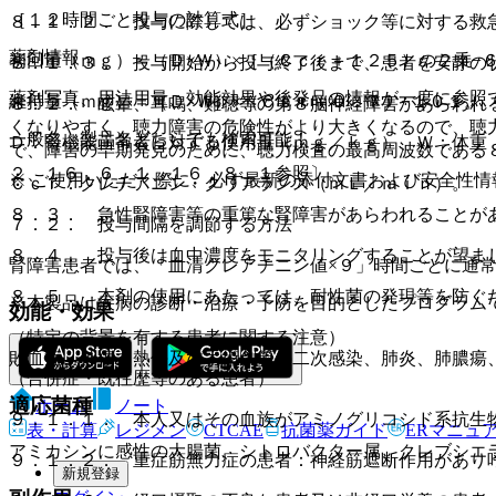
［１２時間ごと投与の計算式］
８．１．２． 投与に際しては、必ずショック等に対する救
薬剤情報
初回量（ｍｇ）＝（Ｄ×Ｗ）×［（Ｃｃｒ＋１２５）の２乗−
８．１．３． 投与開始から投与終了後まで、患者を安静の
薬剤写真、用法用量、効能効果や後発品の情報が一度に参照
維持量（ｍｇ）＝（Ｄ×Ｗ）×（Ｃｃｒ＋０．７）÷１０１。
８．２． 眩暈、耳鳴、難聴等の第８脳神経障害があらわれ
くなりやすく、聴力障害の危険性がより大きくなるので、聴
一般名、製品名どちらでも検索可能！
Ｄ：腎機能正常者に対する使用量（ｍｇ／ｋｇ）、Ｗ：体重
で、障害の早期発見のために、聴力検査の最高周波数である
２、１６．６．１、１６．８．１参照〕。
※ ご使用いただく際に、必ず最新の添付文書および安全性情
Ｃｃｒ：クレチアニン・クリアランス（ｍＬ／ｍｉｎ）。
８．３． 急性腎障害等の重篤な腎障害があらわれることが
７．２． 投与間隔を調節する方法
８．４． 投与後は血中濃度をモニタリングすることが望ま
腎障害患者では、「血清クレアチニン値×９」時間ごとに通
８．５． 本剤の使用にあたっては、耐性菌の発現等を防ぐ
※本製品は疾病の診断・治療・予防を目的としたプログラム
効能・効果
（特定の背景を有する患者に関する注意）
敗血症、外傷・熱傷及び手術創等の二次感染、肺炎、肺膿瘍
（合併症・既往歴等のある患者）
適応菌種
ホーム
ノート
９．１．１． 本人又はその血族がアミノグリコシド系抗生
表・計算
レジメン
CTCAE
抗菌薬ガイド
ERマニュ
アミカシンに感性の大腸菌、シトロバクター属、クレブシエ
９．１．２． 重症筋無力症の患者：神経筋遮断作用があり
新規登録