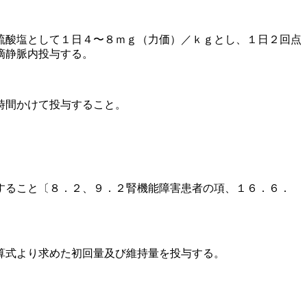
硫酸塩として１日４〜８ｍｇ（力価）／ｋｇとし、１日２回点
滴静脈内投与する。
時間かけて投与すること。
すること〔８．２、９．２腎機能障害患者の項、１６．６．
算式より求めた初回量及び維持量を投与する。