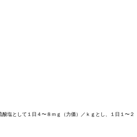
硫酸塩として１日４〜８ｍｇ（力価）／ｋｇとし、１日１〜２