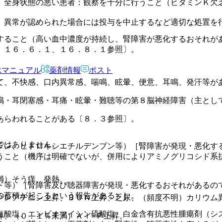
、全身状態の悪い患者：観察を十分に行うこと（ビタミンＫ欠
、異常が認められた場合には投与を中止するなど適切な処置を
すること（高い血中濃度が持続し、腎障害が悪化するおそれが
、１６．６．１、１６．８．１参照〕。
Rマニュアル
薬剤情報
ポスト
て、不快感、口内異常感、喘鳴、眩暈、便意、耳鳴、発汗等が
鳴・耳閉塞感・耳痛・眩暈・難聴等の第８脳神経障害（主とし
あらわれることがある〔８．３参照〕。
ではありません。
ラン、ヒドロキシエチルデンプン等）［腎障害が発現・悪化す
うこと（機序は明確でないが、併用によりアミノグリコシド系
満）そう痒、発熱。
ド等）［腎障害及び聴器障害が発現・悪化するおそれがあるの
の蓄積が起こるという報告がある）］。
クレアチニン上昇、ＢＵＮ上昇、乏尿、（頻度不明）カリウム
塩酸塩、エンビオマイシン硫酸塩、白金含有抗悪性腫瘍剤（シ
昇、（０．１％未満）Ａｌ−Ｐ上昇。