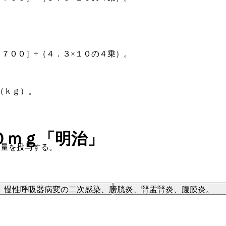
６７００］÷（４．３×１０の４乗）。
（ｋｇ）。
０ｍｇ「明治」
常量を投与する。
、慢性呼吸器病変の二次感染、膀胱炎、腎盂腎炎、腹膜炎。