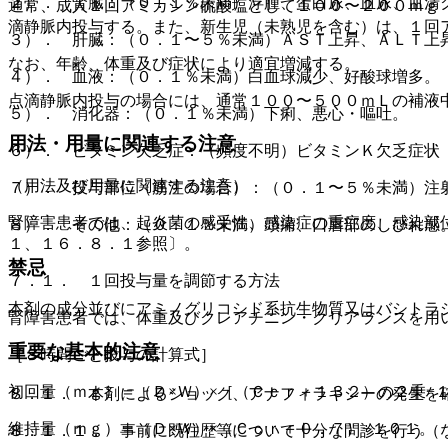
２）． 腎臓：（０．１％未満）浮腫、蛋白尿、血尿、血清
通常、成人１回アミカシン硫酸塩として１００〜２００ｍｇ
滴静脈内投与する。また、新生児（未熟児を含む）は、１回
３）． 肝臓：（０．１〜５％未満）ＡＳＴ上昇、ＡＬＴ上
なお、年齢、体重及び症状により適宜増減する。
４）． 血液：（０．１％未満）白血球減少、好酸球増多。
点滴静脈内投与の場合には、通常１００〜５００ｍＬの補液
５）． 消化器：（０．１％未満）下痢、悪心・嘔吐。
用法・用量に関連する注意
６）． ビタミン欠乏症：（頻度不明）ビタミンＫ欠乏症状
（用法及び用量に関連する注意）
７）． 投与部位（筋注の場合）：（０．１〜５％未満）注
腎障害患者では、起炎菌の感受性、感染症の重症度、感染部
８）． その他：（０．１％未満）頭痛、口唇部のしびれ感
１、１６．８．１参照〕。
禁忌
７．１． １回投与量を調節する方法
本剤の成分並びにアミノグリコシド系抗生物質又はバシトラ
腎障害患者では、体重及びクレアチニン・クリアランスを用
重要な基本的注意
［８時間ごと投与の計算式］
初回量（ｍｇ）＝（Ｄ×Ｗ）×［（Ｃｃｒ＋１３２）の２乗−
８．１． 本剤によるショック、アナフィラキシーの発生を
維持量（ｍｇ）＝（Ｄ×Ｗ）×（Ｃｃｒ＋０．７）÷１０１。
８．１．１． 事前に既往歴等について十分な問診を行う（