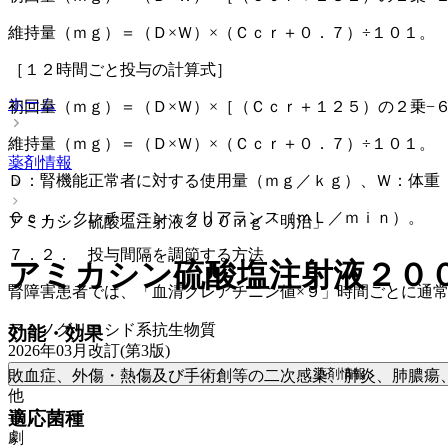
維持量（ｍｇ）＝（Ｄ×Ｗ）×（Ｃｃｒ＋０．７）÷１０１。
［１２時間ごと投与の計算式］
ホーム
初回量（ｍｇ）＝（Ｄ×Ｗ）×［（Ｃｃｒ＋１２５）の２乗−
維持量（ｍｇ）＝（Ｄ×Ｗ）×（Ｃｃｒ＋０．７）÷１０１。
薬剤情報
Ｄ：腎機能正常者に対する使用量（ｍｇ／ｋｇ）、Ｗ：体重
Ｃｃｒ：クレチアニン・クリアランス（ｍＬ／ｍｉｎ）。
アミカシン硫酸塩注射液２００ｍｇ「明治」
７．２． 投与間隔を調節する方法
アミカシン硫酸塩注射液２０
腎障害患者では、「血清クレアチニン値×９」時間ごとに通
アミノグリコシド系抗生物質
効能・効果
2026年03月改訂(第3版)
薬剤情報
敗血症、外傷・熱傷及び手術創等の二次感染、肺炎、肺膿瘍
他
毒
適応菌種
劇