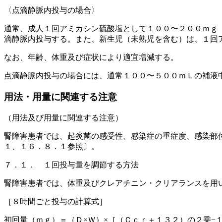
〈点滴静脈内投与の場合〉
通常、成人１回アミカシン硫酸塩として１００〜２００ｍｇ
滴静脈内投与する。また、新生児（未熟児を含む）は、１回
なお、年齢、体重及び症状により適宜増減する。
点滴静脈内投与の場合には、通常１００〜５００ｍＬの補液
用法・用量に関連する注意
（用法及び用量に関連する注意）
腎障害患者では、起炎菌の感受性、感染症の重症度、感染部
１、１６．８．１参照〕。
７．１． １回投与量を調節する方法
腎障害患者では、体重及びクレアチニン・クリアランスを用
［８時間ごと投与の計算式］
初回量（ｍｇ）＝（Ｄ×Ｗ）×［（Ｃｃｒ＋１３２）の２乗−