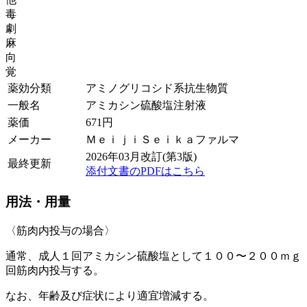
毒
劇
麻
向
覚
薬効分類
アミノグリコシド系抗生物質
一般名
アミカシン硫酸塩注射液
薬価
671
円
メーカー
ＭｅｉｊｉＳｅｉｋａファルマ
2026年03月改訂(第3版)
最終更新
添付文書のPDFはこちら
用法・用量
〈筋肉内投与の場合〉
通常、成人１回アミカシン硫酸塩として１００〜２００ｍｇ
回筋肉内投与する。
なお、年齢及び症状により適宜増減する。