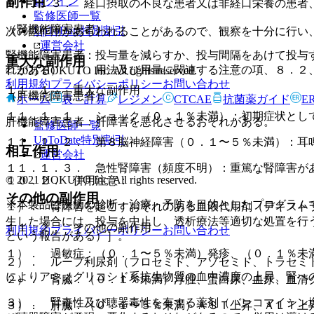
副作用
ログイン
９．１．３． 経口摂取の不良な患者又は非経口栄養の患者
監修医師一覧
（腎機能障害患者）
UpToDate特別割引
次の副作用があらわれることがあるので、観察を十分に行い
運営会社
腎機能障害患者：投与量を減らすか、投与間隔をあけて投与
重大な副作用
れがある）〔７．用法及び用量に関連する注意の項、８．２
© 2021 HOKUTO Inc. All rights reserved.
利用規約
プライバシーポリシー
お問い合わせ
１１．１． 重大な副作用
（肝機能障害患者）
ホーム
表・計算
レジメン
CTCAE
抗菌薬ガイド
E
１１．１．１． ショック（０．１％未満）：初期症状とし
肝機能障害患者：肝障害を悪化させるおそれがある。
監修医師一覧
UpToDate特別割引
１１．１．２． 第８脳神経障害（０．１〜５％未満）：耳
相互作用
運営会社
１１．１．３． 急性腎障害（頻度不明）：重篤な腎障害が
© 2021 HOKUTO Inc. All rights reserved.
１０．２． 併用注意：
その他の副作用
※本製品は疾病の診断・治療・予防を目的としたプログラム
１）． 腎障害を起こすおそれのある血液代用剤（デキスト
生した場合には、投与を中止し、透析療法等適切な処置を行
１１．２． その他の副作用
利用規約
プライバシーポリシー
お問い合わせ
という報告がある）］。
１）． 過敏症：（０．１〜５％未満）発疹、（０．１％未
２）． ループ利尿剤（フロセミド、アゾセミド、トラセミ
によりアミノグリコシド系抗生物質の血中濃度の上昇、腎へ
２）． 腎臓：（０．１％未満）浮腫、蛋白尿、血尿、血清
３）． 腎毒性及び聴器毒性を有する薬剤（バンコマイシン
３）． 肝臓：（０．１〜５％未満）ＡＳＴ上昇、ＡＬＴ上