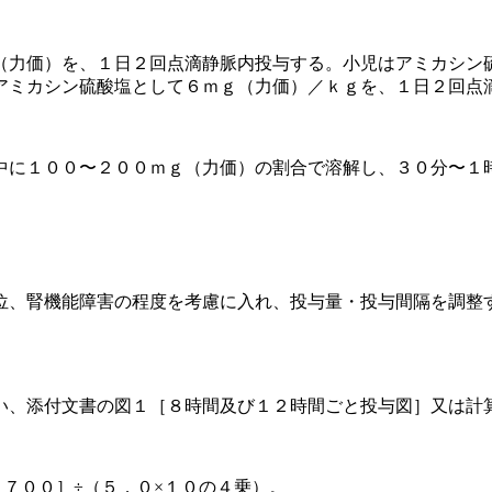
（力価）を、１日２回点滴静脈内投与する。小児はアミカシン
アミカシン硫酸塩として６ｍｇ（力価）／ｋｇを、１日２回点
中に１００〜２００ｍｇ（力価）の割合で溶解し、３０分〜１
位、腎機能障害の程度を考慮に入れ、投与量・投与間隔を調整
い、添付文書の図１［８時間及び１２時間ごと投与図］又は計
１７００］÷（５．０×１０の４乗）。