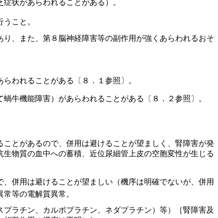
乏症状があらわれることがある）。
行うこと。
あり、また、第８脳神経障害等の副作用が強くあらわれるおそ
あらわれることがある〔８．１参照〕。
て蝸牛機能障害）があらわれることがある〔８．２参照〕。
ることがあるので、併用は避けることが望ましく、腎障害が発
抗生物質の血中への蓄積、近位尿細管上皮の空胞変性が生じる
で、併用は避けることが望ましい（機序は明確でないが、併用
異常等の電解質異常。
スプラチン、カルボプラチン、ネダプラチン）等）［腎障害及