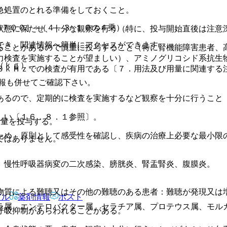
急処置のとれる準備をしておくこと。
６７００］÷（４．３×１０の４乗）。
状態に保たせ、十分な観察を行う（特に、投与開始直後は注意
でき、関連情報へ簡単にアクセスができます。
ることがあるので慎重に投与すること（特に腎機能障害患者、
力検査を実施することが望ましい）、アミノグリコシド系抗生
（ｋｇ）。
８ｋＨｚでの検査が有用である〔７．用法及び用量に関連する
報も併せてご確認下さい。
あるので、定期的に検査を実施するなど観察を十分に行うこと
しい〔１６．８．１参照〕。
常量を投与する。
ため、原則として感受性を確認し、疾病の治療上必要な最小限
ではありません。
、慢性呼吸器病変の二次感染、膀胱炎、腎盂腎炎、腹膜炎。
物質による難聴又はその他の難聴のある患者：難聴が発現又は
アル
薬剤情報
ポスト
ラ属、エンテロバクター属、セラチア属、プロテウス属、モル
呼吸抑制があらわれることがある。