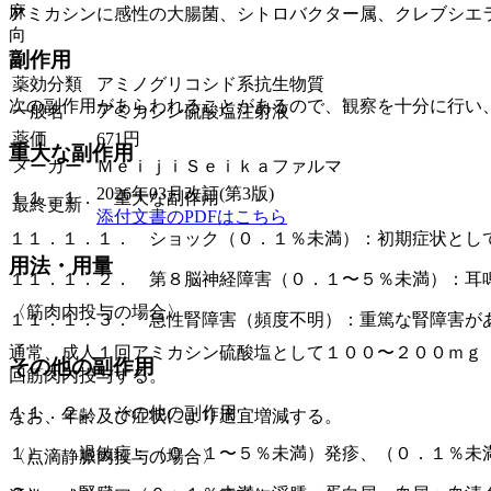
麻
アミカシンに感性の大腸菌、シトロバクター属、クレブシエ
向
覚
副作用
薬効分類
アミノグリコシド系抗生物質
次の副作用があらわれることがあるので、観察を十分に行い
一般名
アミカシン硫酸塩注射液
薬価
671
円
重大な副作用
メーカー
ＭｅｉｊｉＳｅｉｋａファルマ
2026年03月改訂(第3版)
１１．１． 重大な副作用
最終更新
添付文書のPDFはこちら
１１．１．１． ショック（０．１％未満）：初期症状とし
用法・用量
１１．１．２． 第８脳神経障害（０．１〜５％未満）：耳
〈筋肉内投与の場合〉
１１．１．３． 急性腎障害（頻度不明）：重篤な腎障害が
通常、成人１回アミカシン硫酸塩として１００〜２００ｍｇ
その他の副作用
回筋肉内投与する。
１１．２． その他の副作用
なお、年齢及び症状により適宜増減する。
１）． 過敏症：（０．１〜５％未満）発疹、（０．１％未
〈点滴静脈内投与の場合〉