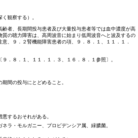
深く観察する）。
高齢者、長期間投与患者及び大量投与患者等では血中濃度が高
物質の聴力障害は、高周波音に始まり低周波音へと波及するの
注意、９．２腎機能障害患者の項、９．８．１、１１．１．
〔９．８．１、１１．１．３、１６．８．１参照〕。
の期間の投与にとどめること。
増悪するおそれがある。
ガネラ・モルガニー、プロビデンシア属、緑膿菌。