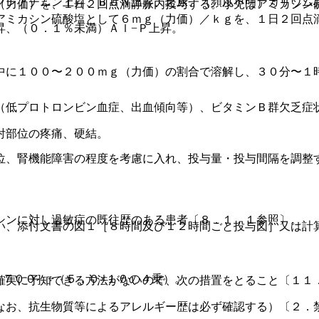
クレアチニン上昇、ＢＵＮ上昇、乏尿、（頻度不明）カリウム
（力価）を、１日２回点滴静脈内投与する。小児はアミカシン
アミカシン硫酸塩として６ｍｇ（力価）／ｋｇを、１日２回点
昇、（０．１％未満）Ａｌ−Ｐ上昇。
中に１００〜２００ｍｇ（力価）の割合で溶解し、３０分〜１
（低プロトロンビン血症、出血傾向等）、ビタミンＢ群欠乏症
射部位の疼痛、硬結。
位、腎機能障害の程度を考慮に入れ、投与量・投与間隔を調整
。
シンに対し過敏症の既往歴のある患者〔８．１．１参照〕。
い、添付文書の図１［８時間及び１２時間ごと投与図］又は計
１７００］÷（５．０×１０の４乗）。
確実に予知できる方法がないので、次の措置をとること〔１１
なお、抗生物質等によるアレルギー歴は必ず確認する）〔２．