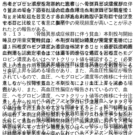
患者とプラセボが投与された患者（ヘモグロビン濃度が９．
ヘモグロビン濃度を定期的に観察し、骨髄異形成症候群に伴
０ｇ／ｄＬを下回った場合に赤血球造血刺激因子製剤を投
う貧血の場合、必要以上の造血作用（ヘモグロビン濃度で１
与）を比較したところ、赤血球造血刺激因子製剤群ではプラ
１ｇ／ｄＬ超を目安とする）があらわれないように十分注意
セボ群に比較して有意に脳卒中の発現頻度が高いことが示さ
すること〔１７．１．７参照〕。
れたとの報告がある。
８．１３． 〈骨髄異形成症候群に伴う貧血〉本剤投与開始
８．５． 〈腎性貧血〉本剤投与開始時及び用量変更時に
時及び用量変更時には、ヘモグロビン濃度が安定するまでは
は、ヘモグロビン濃度あるいはヘマトクリット値が目標範囲
週１回程度ヘモグロビン濃度を確認すること（必要以上の造
に到達し、安定するまでは週１回から２週に１回程度ヘモグ
血作用を認めた場合は、休薬等の適切な処置をとること）。
ロビン濃度あるいはヘマトクリット値を確認すること（必要
８．１４． 〈骨髄異形成症候群に伴う貧血〉本剤投与によ
以上の造血作用を認めた場合は、休薬等の適切な処置をとる
り血圧上昇を認める場合があり、また、高血圧性脳症が報告
こと）。
されているので、血圧、ヘモグロビン濃度等の推移に十分注
８．６． 〈腎性貧血〉本剤投与により血圧上昇を認める場
意しながら投与すること〔９．１．２、１１．１．４参
合があり、また、高血圧性脳症が報告されているので、血
照〕。
圧、ヘモグロビン濃度、ヘマトクリット値等の推移に十分注
８．１５． 〈ベルズチファン投与に伴う貧血〉ショック等
意しながら投与し、特に、ヘモグロビン濃度、ヘマトクリッ
の反応を予測するため十分な問診をすること。投与に際して
ト値は徐々に上昇させるよう注意すること。また、腎性貧血
は、必ずショック等に対する救急処置のとれる準備をしてお
の場合、本剤は持続型製剤であり、エリスロポエチン製剤と
くこと。また、投与開始から投与終了後まで、患者を安静な
比較して造血作用が長時間持続し、臨床試験において、投与
状態に保たせ、十分な観察を行うこと。特に、投与開始直後
中止後もヘモグロビン濃度あるいはヘマトクリット値の低下
は注意深く観察すること。なお、ベルズチファン投与に伴う
に時間を要する症例が認められていることから、ヘモグロビ