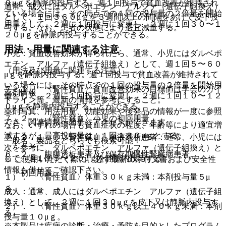
０μｇを静脈内投与する。週１回投与で貧血改善が維持され
通常、成人にはダルベポエチン アルファ（遺伝子組換え）
ている場合には、その時点での１回の投与量の２倍量を開始
として、１回３６０μｇを３週間以上の間隔をあけて皮下投
用量として、２週に１回投与に変更し、２週に１回３０〜１
与する。なお、患者の状態により適宜減量する。
２０μｇを静脈内投与することができる。
用法・用量に関連する注意
小児：貧血改善効果が得られたら、通常、小児にはダルベポ
エチン アルファ（遺伝子組換え）として、週１回５〜６０
（用法及び用量に関連する注意）
μｇを静脈内投与する。週１回投与で貧血改善が維持されて
いる場合には、その時点での１回の投与量の２倍量を開始用
７．１． 〈腎性貧血〉貧血改善効果の目標値は学会のガイ
薬剤情報
量として、２週に１回投与に変更し、２週に１回１０〜１２
ドライン等、最新の情報を参考にすること。
０μｇを静脈内投与することができる。
薬剤写真、用法用量、効能効果や後発品の情報が一度に参照
７．２． 〈腎性貧血〉小児の初回用量
でき、関連情報へ簡単にアクセスができます。
なお、いずれの場合も貧血症状の程度、年齢等により適宜増
減するが、最高投与量は、１回１８０μｇとする。
７．２．１． 〈腎性貧血〉血液透析患者：通常、小児には
一般名、製品名どちらでも検索可能！
次を参考に、ダルベポエチン アルファ（遺伝子組換え）と
６．２． 腹膜透析患者及び保存期慢性腎臓病患者
して、週１回５〜２０μｇを静脈内投与する。
※ ご使用いただく際に、必ず最新の添付文書および安全性
情報も併せてご確認下さい。
・ 初回用量
１）． 〈腎性貧血〉体重３０ｋｇ未満：本剤投与量５μ
ｇ。
成人：通常、成人にはダルベポエチン アルファ（遺伝子組
換え）として、２週に１回３０μｇを皮下又は静脈内投与す
２）． 〈腎性貧血〉体重３０ｋｇ以上４０ｋｇ未満：本剤
る。
投与量１０μｇ。
※本製品は疾病の診断・治療・予防を目的としたプログラム