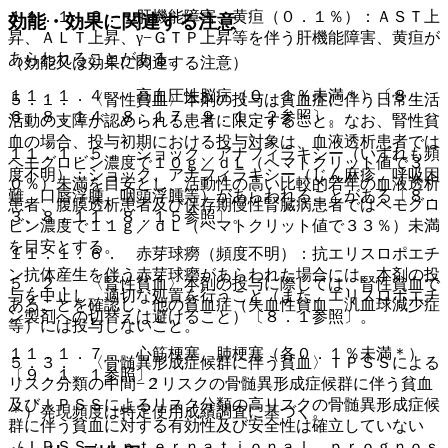
１１．１．３． 肝機能障害、黄疸（０．１％）：ＡＳＴ上
効能・効果に関連する注意
昇、ＡＬＴ上昇、γ−ＧＴＰ上昇等を伴う肝機能障害、黄疸が
あらわれることがある。
（効能又は効果に関連する注意）
１１．１．４． 高血圧性脳症（０．１％未満＊）〔８．
５．１． 〈腎性貧血〉本剤の投与は貧血症に伴う日常生活
６、８．１４、８．１７、９．１．２参照〕。
活動の支障が認められる患者に限定すること。なお、腎性貧
血の場合、投与初期における投与対象は、血液透析患者では
１１．１．５． ショック、アナフィラキシー（いずれも頻
ヘモグロビン濃度で１０ｇ／ｄＬ（ヘマトクリット値で３
度不明）：ショック、アナフィラキシー（じん麻疹、呼吸困
０％）未満を目安とし、活動性の高い比較的若年の血液透析
難、口唇浮腫、咽頭浮腫等）があらわれることがある〔８．
患者、腹膜透析患者及び保存期慢性腎臓病患者ではヘモグロ
３、８．１１、８．１５参照〕。
ビン濃度で１１ｇ／ｄＬ（ヘマトクリット値で３３％）未満
を目安とする。
１１．１．６． 赤芽球癆（頻度不明）：抗エリスロポエチ
ン抗体産生を伴う赤芽球癆があらわれた場合には、本剤の投
５．２． 〈腎性貧血〉本剤の投与に際しては、腎性貧血で
与を中止し、適切な処置を行うこと（また、エリスロポエチ
あることを確認し、他の貧血症（失血性貧血、汎血球減少症
ン製剤への切替えは避けること）〔８．１参照〕。
等）には投与しないこと。
１１．１．７． 心筋梗塞、肺梗塞（各０．１％未満＊）
５．３． 〈骨髄異形成症候群に伴う貧血〉ＩＰＳＳによる
〔９．１．１参照〕。
リスク分類の中間−２リスクの骨髄異形成症候群に伴う貧血
及びＩＰＳＳによるリスク分類の高リスクの骨髄異形成症候
＊）発現頻度は特定使用成績調査に基づく。
群に伴う貧血に対する有効性及び安全性は確立していない
（ＩＰＳＳ：Ｉｎｔｅｒｎａｔｉｏｎａｌ ｐｒｏｇｎｏｓ