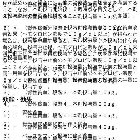
行が認められた場合には、他の治療法への切替えを考慮する
３）． 〈腎性貧血〉段階３：本剤投与量６０μｇ。
こと（なお、本剤投与開始後１６週時点を目安として、本剤
の投与継続の要否を検討すること）〔１７．１．７参照〕。
４）． 〈腎性貧血〉段階４：本剤投与量９０μｇ。
７．９． 〈ベルズチファン投与に伴う貧血〉十分な貧血改
５）． 〈腎性貧血〉段階５：本剤投与量１２０μｇ。
善効果（ヘモグロビン濃度で１０ｇ／ｄＬ以上）が得られた
６）． 〈腎性貧血〉段階６：本剤投与量１８０μｇ。
場合は、投与を中止すること。ベルズチファン投与に伴う貧
血の場合、投与中止後、ヘモグロビン濃度が１０ｇ／ｄＬ未
［成人（静脈内投与時）及び小児（皮下又は静脈内投与時）
満に低下し、本剤を再度投与する場合は、次を参考に投与す
の投与量調整］
ること［１）投与中止前のヘモグロビン濃度１０ｇ／ｄＬ以
上１２ｇ／ｄＬ以下：（本剤投与量）投与中止前の投与量と
１）． 〈腎性貧血〉段階１：本剤投与量５μｇ。
同一用量を投与する、２）投与中止前のヘモグロビン濃度１
２ｇ／ｄＬ超：（本剤投与量）投与中止前の投与量の半量に
２）． 〈腎性貧血〉段階２：本剤投与量１０μｇ。
減量し、投与する］。
３）． 〈腎性貧血〉段階３：本剤投与量１５μｇ。
効能・効果
４）． 〈腎性貧血〉段階４：本剤投与量２０μｇ。
１）． 腎性貧血。
５）． 〈腎性貧血〉段階５：本剤投与量３０μｇ。
２）． 骨髄異形成症候群に伴う貧血。
６）． 〈腎性貧血〉段階６：本剤投与量４０μｇ。
３）． ベルズチファン投与に伴う貧血。
７）． 〈腎性貧血〉段階７：本剤投与量５０μｇ。