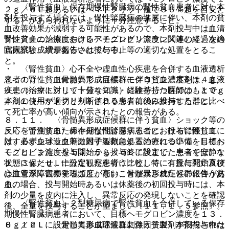
・ 〈腎性貧血〉保存期慢性腎臓病の腎性貧血患者に対し本
２ｇ／ｄＬ超あるいはヘマトクリット値で３６％超を目安と
剤を投与する場合には、慢性腎臓病の進展に伴い、本剤の貧
する）があらわれないように十分注意すること。
血改善効果が減弱する可能性があるので、本剤投与中は血清
腎性貧血の治療におけるヘモグロビン濃度に関連して、次の
クレアチニン濃度やクレアチニンクリアランス等の経過を適
臨床試験成績が報告されている。
宜観察し、増量あるいは投与中止等の適切な処置をとるこ
と。
・ 〈腎性貧血〉心不全や虚血性心疾患を合併する血液透析
患者の腎性貧血において、目標ヘモグロビン濃度を１４ｇ／
８．１０． 〈骨髄異形成症候群に伴う貧血〉本剤は、血液
ｄＬ（ヘマトクリット値４２％）に維持した群では、１０ｇ
疾患の治療に対して十分な知識・経験を持つ医師のもとで、
／ｄＬ（ヘマトクリット値３０％）前後に維持した群に比べ
本剤の使用が適切と判断される患者にのみ投与すること。
て死亡率が高い傾向が示されたとの報告がある。
８．１１． 〈骨髄異形成症候群に伴う貧血〉ショック等の
・ 〈腎性貧血〉保存期慢性腎臓病患者における腎性貧血に
反応を予測するため十分な問診をすること。投与に際して
対する赤血球造血刺激因子製剤による治療について、目標ヘ
は、必ずショック等に対する救急処置のとれる準備をしてお
モグロビン濃度を１３．５ｇ／ｄＬに設定した患者では、１
くこと。また、投与開始から投与終了後まで、患者を安静な
１．３ｇ／ｄＬに設定した患者に比較して、有意に死亡及び
状態に保たせ、十分な観察を行うこと。特に、投与開始直後
心血管系障害の発現頻度が高いことが示されたとの報告があ
は注意深く観察すること。なお、骨髄異形成症候群に伴う貧
る。
血の場合、投与開始時あるいは休薬後の初回投与時には、本
剤の少量を皮内に注入し、異常反応の発現しないことを確認
・ 〈腎性貧血〉２型糖尿病で腎性貧血を合併している保存
後、全量を投与することが望ましい〔１１．１．５参照〕。
期慢性腎臓病患者において、目標ヘモグロビン濃度を１３．
０ｇ／ｄＬに設定して赤血球造血刺激因子製剤が投与された
８．１２． 〈骨髄異形成症候群に伴う貧血〉本剤投与中は