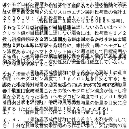
はヘモグロビン濃度あるいはヘマトクリット値の推移を確認
６）． 〈腎性貧血〉切替え前１週間あるいは２週間（小児
し、適宜調整を行うこと。
は切替え前２週間）のエリスロポエチン製剤投与量の合計１
２０００ＩＵ：（本剤投与量）成人・小児６０μｇ。
７．５．２． 〈腎性貧血〉１回あたり１８０μｇを投与し
てもヘモグロビン濃度が目標範囲に達しないあるいはヘマト
７．４． 〈腎性貧血〉投与量調整
クリット値が目標範囲に達しない場合には、投与量を１／２
とし、投与頻度を２週に１回から週１回あるいは４週に１回
投与初期にヘモグロビン濃度あるいはヘマトクリット値に適
から２週に１回に変更すること。
度な上昇がみられなかった場合や、維持投与期にヘモグロビ
ン濃度あるいはヘマトクリット値が２週連続して目標範囲か
７．６． 〈骨髄異形成症候群に伴う貧血〉他の抗悪性腫瘍
ら逸脱した場合など、用量調整が必要な場合には、次を参考
剤との併用について、有効性及び安全性は確立していない。
に投与量を増減すること。
７．７． 〈骨髄異形成症候群に伴う貧血〉必要以上の造血
なお、増量する場合には原則として１段階ずつ行うこと。
作用（ヘモグロビン濃度で１１ｇ／ｄＬ超を目安とする）を
認めた場合等、減量が必要な場合には、その時点での投与量
また、小児に対して１回３μｇ／ｋｇを超えて投与する場
の半量を目安に減量し、その後ヘモグロビン濃度が低下し増
合、慎重に投与すること。
量が必要となった場合（ヘモグロビン濃度で９ｇ／ｄＬ未満
［成人（皮下投与時）の投与量調整］
を目安とする）には、その時点での投与量の倍量を目安に増
量する（ただし最高投与量は１回２４０μｇとする）。
１）． 〈腎性貧血〉段階１：本剤投与量１５μｇ。
７．８． 〈骨髄異形成症候群に伴う貧血〉本剤を投与して
２）． 〈腎性貧血〉段階２：本剤投与量３０μｇ。
も、十分な貧血改善効果が認められない場合、又は病勢の進