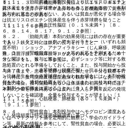
８．１． 〈効能共通〉本剤投与により抗エリスロポエチン
１１．１．３． 肝機能障害、黄疸（０．１％）：ＡＳＴ上
抗体産生を伴う赤芽球癆があらわれることがあるので、本剤
昇、ＡＬＴ上昇、γ−ＧＴＰ上昇等を伴う肝機能障害、黄疸が
投与中に貧血の改善がない、あるいは貧血が悪化する場合等
あらわれることがある。
は抗エリスロポエチン抗体産生を伴う赤芽球癆を疑うこと
１１．１．４． 高血圧性脳症（０．１％未満＊）〔８．
〔１１．１．６参照〕。
６、８．１４、８．１７、９．１．２参照〕。
８．２． 〈効能共通〉本剤の効果発現には鉄の存在が重要
１１．１．５． ショック、アナフィラキシー（いずれも頻
であり、鉄欠乏時には鉄剤の投与を行うこと。
度不明）：ショック、アナフィラキシー（じん麻疹、呼吸困
８．３． 〈腎性貧血〉ショック等の反応を予測するため十
難、口唇浮腫、咽頭浮腫等）があらわれることがある〔８．
分な問診をし、投与に際しては、必ずショック等に対する救
３、８．１１、８．１５参照〕。
急処置のとれる準備をしておくこと。また、投与開始から投
１１．１．６． 赤芽球癆（頻度不明）：抗エリスロポエチ
与終了後まで、患者を安静な状態に保たせ、十分な観察を行
ン抗体産生を伴う赤芽球癆があらわれた場合には、本剤の投
う（特に、投与開始直後は注意深く観察する）。なお、腎性
与を中止し、適切な処置を行うこと（また、エリスロポエチ
貧血の場合、投与開始時あるいは休薬後の初回投与時には、
ン製剤への切替えは避けること）〔８．１参照〕。
本剤の少量を静脈内あるいは皮内に注入し、異常反応の発現
しないことを確認後、全量を投与することが望ましい〔１
１１．１．７． 心筋梗塞、肺梗塞（各０．１％未満＊）
１．１．５参照〕。
〔９．１．１参照〕。
８．４． 〈腎性貧血〉本剤投与中はヘモグロビン濃度ある
＊）発現頻度は特定使用成績調査に基づく。
いはヘマトクリット値を定期的に観察し、学会のガイドライ
ン等、最新の情報を参考にして、腎性貧血の場合、必要以上
その他の副作用