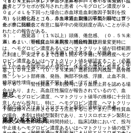
（ＢＵＮ上昇、クレアチニン上昇等）、（０．５％未満）血
患者とプラセボが投与された患者（ヘモグロビン濃度が９．
尿。
０ｇ／ｄＬを下回った場合に赤血球造血刺激因子製剤を投
７）． 消化器：（０．５％未満）腹痛、嘔気・嘔吐、胃
与）を比較したところ、赤血球造血刺激因子製剤群ではプラ
炎、十二指腸炎。
セボ群に比較して有意に脳卒中の発現頻度が高いことが示さ
れたとの報告がある。
８）． 感覚器：（１％以上）頭痛、倦怠感、（０．５％未
満）めまい、不眠症、味覚異常、感音性難聴。
８．５． 〈腎性貧血〉本剤投与開始時及び用量変更時に
は、ヘモグロビン濃度あるいはヘマトクリット値が目標範囲
９）． 眼：（０．５％未満）硝子体出血、結膜炎。
に到達し、安定するまでは週１回から２週に１回程度ヘモグ
ロビン濃度あるいはヘマトクリット値を確認すること（必要
１０）． その他：（１％以上）シャント血栓・シャント閉
以上の造血作用を認めた場合は、休薬等の適切な処置をとる
塞、ＬＤＨ上昇、（０．５％未満）透析回路内残血、筋骨格
こと）。
痛、シャント部疼痛、発熱、胸部不快感、浮腫、止血不良、
糖尿病性壊疽、（頻度不明）熱感・ほてり感。
８．６． 〈腎性貧血〉本剤投与により血圧上昇を認める場
合があり、また、高血圧性脳症が報告されているので、血
禁忌
圧、ヘモグロビン濃度、ヘマトクリット値等の推移に十分注
意しながら投与し、特に、ヘモグロビン濃度、ヘマトクリッ
本剤の成分又はエリスロポエチン製剤に過敏症の患者。
ト値は徐々に上昇させるよう注意すること。また、腎性貧血
の場合、本剤は持続型製剤であり、エリスロポエチン製剤と
重要な基本的注意
比較して造血作用が長時間持続し、臨床試験において、投与
中止後もヘモグロビン濃度あるいはヘマトクリット値の低下
８．１． 〈効能共通〉本剤投与により抗エリスロポエチン