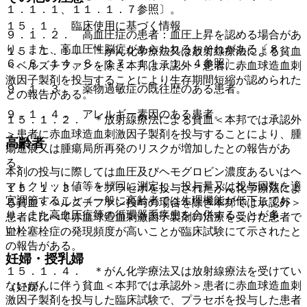
１．１．１、１１．１．７参照〕。
１５．１． 臨床使用に基づく情報
９．１．２． 高血圧症の患者：血圧上昇を認める場合があ
り、また、高血圧性脳症があらわれるおそれがある〔８．
１５．１．１． ＊がん化学療法又は放射線療法による貧血
６、８．１４、８．１７、１１．１．４参照〕。
＜ベルズチファンを除き本邦は承認外＞患者に赤血球造血刺
激因子製剤を投与することにより生存期間短縮が認められた
９．１．３． 薬物過敏症の既往歴のある患者。
との報告がある。
９．１．４． アレルギー素因のある患者。
１５．１．２． ＊放射線療法による貧血＜本邦では承認外
＞患者に赤血球造血刺激因子製剤を投与することにより、腫
高齢者
瘍進展又は腫瘍局所再発のリスクが増加したとの報告があ
る。
本剤の投与に際しては血圧及びヘモグロビン濃度あるいはヘ
マトクリット値等を頻回に測定し、投与量又は投与回数を適
１５．１．３． ＊プラセボを投与されたがん化学療法によ
宜調節すること（一般に高齢者では生理機能が低下してお
る貧血＜ベルズチファン投与の場合を除き本邦では承認外＞
り、また高血圧症等の循環器系疾患を合併することが多
患者に比べて赤血球造血刺激因子製剤の治療を受けた患者で
い）。
血栓塞栓症の発現頻度が高いことが臨床試験にて示されたと
の報告がある。
妊婦・授乳婦
１５．１．４． ＊がん化学療法又は放射線療法を受けてい
ないがんに伴う貧血＜本邦では承認外＞患者に赤血球造血刺
（妊婦）
激因子製剤を投与した臨床試験で、プラセボを投与した患者