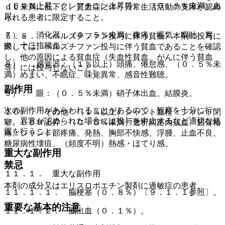
（ＢＵＮ上昇、クレアチニン上昇等）、（０．５％未満）血
ｄＬ未満に低下し、貧血症に伴う日常生活活動の支障が認め
尿。
られる患者に限定すること。
７）． 消化器：（０．５％未満）腹痛、嘔気・嘔吐、胃
５．８． 〈ベルズチファン投与に伴う貧血〉本剤の投与に
炎、十二指腸炎。
際しては、ベルズチファン投与に伴う貧血であることを確認
し、他の原因による貧血症（失血性貧血、がんに伴う貧血
８）． 感覚器：（１％以上）頭痛、倦怠感、（０．５％未
等）には投与しないこと。
満）めまい、不眠症、味覚異常、感音性難聴。
副作用
９）． 眼：（０．５％未満）硝子体出血、結膜炎。
次の副作用があらわれることがあるので、観察を十分に行
１０）． その他：（１％以上）シャント血栓・シャント閉
い、異常が認められた場合には投与を中止するなど適切な処
塞、ＬＤＨ上昇、（０．５％未満）透析回路内残血、筋骨格
置を行うこと。
痛、シャント部疼痛、発熱、胸部不快感、浮腫、止血不良、
糖尿病性壊疽、（頻度不明）熱感・ほてり感。
重大な副作用
禁忌
１１．１． 重大な副作用
本剤の成分又はエリスロポエチン製剤に過敏症の患者。
１１．１．１． 脳梗塞（０．８％）〔９．１．１参照〕。
重要な基本的注意
１１．１．２． 脳出血（０．１％）。