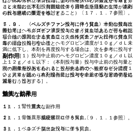
行が認められた場合には、他の治療法への切替えを考慮する
は、ベルズチファン投与によりヘモグロビン濃度が１０ｇ／
こと（なお、本剤投与開始後１６週時点を目安として、本剤
ｄＬ未満に低下し、貧血症に伴う日常生活活動の支障が認め
の投与継続の要否を検討すること）〔１７．１．７参照〕。
られる患者に限定すること。
７．９． 〈ベルズチファン投与に伴う貧血〉十分な貧血改
５．８． 〈ベルズチファン投与に伴う貧血〉本剤の投与に
善効果（ヘモグロビン濃度で１０ｇ／ｄＬ以上）が得られた
際しては、ベルズチファン投与に伴う貧血であることを確認
場合は、投与を中止すること。ベルズチファン投与に伴う貧
し、他の原因による貧血症（失血性貧血、がんに伴う貧血
血の場合、投与中止後、ヘモグロビン濃度が１０ｇ／ｄＬ未
等）には投与しないこと。
満に低下し、本剤を再度投与する場合は、次を参考に投与す
副作用
ること［１）投与中止前のヘモグロビン濃度１０ｇ／ｄＬ以
上１２ｇ／ｄＬ以下：（本剤投与量）投与中止前の投与量と
同一用量を投与する、２）投与中止前のヘモグロビン濃度１
次の副作用があらわれることがあるので、観察を十分に行
２ｇ／ｄＬ超：（本剤投与量）投与中止前の投与量の半量に
い、異常が認められた場合には投与を中止するなど適切な処
減量し、投与する］。
置を行うこと。
効能・効果
重大な副作用
１）． 腎性貧血。
１１．１． 重大な副作用
２）． 骨髄異形成症候群に伴う貧血。
１１．１．１． 脳梗塞（０．８％）〔９．１．１参照〕。
３）． ベルズチファン投与に伴う貧血。
１１．１．２． 脳出血（０．１％）。