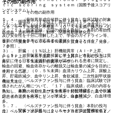
その他の副作用
ｔｉｃ ｓｃｏｒｉｎｇ ｓｙｓｔｅｍ（国際予後スコアリ
ングシステム））。
１１．２． その他の副作用
５．４． 〈骨髄異形成症候群に伴う貧血〉臨床試験の対象
１）． 循環器：（１％以上）血圧上昇（１６．０％）、
となった患者における血清中エリスロポエチン濃度等につい
（０．５〜１％未満）不整脈、（０．５％未満）狭心症・心
て、「１７．臨床成績」の項の内容を熟知し、本剤の有効性
筋虚血、透析時低血圧、動悸、閉塞性動脈硬化症。
及び安全性を十分に理解した上で、学会のガイドライン等、
最新の情報を参考に適応患者の選択を行うこと〔１７．１．
２）． 皮膚：（０．５〜１％未満）皮膚そう痒症、発疹。
７参照〕。
３）． 肝臓：（１％以上）肝機能異常（Ａｌ−Ｐ上昇、
５．５． 〈骨髄異形成症候群に伴う貧血〉本剤の投与は貧
γ−ＧＴＰ上昇、ＡＳＴ上昇、ＡＬＴ上昇、ビリルビン上
血症に伴う日常生活活動の支障が認められる患者に限定し、
昇）、（０．５％未満）胆嚢ポリープ。
輸血の回避、輸血依存からの離脱又は輸血量の減少を目的に
４）． 代謝：（０．５％未満）血清カリウム上昇、尿酸上
使用すること。
昇、貯蔵鉄減少、血中リン上昇、食欲減退、二次性副甲状腺
５．６． 〈ベルズチファン投与に伴う貧血〉臨床試験で評
機能亢進症。
価されたがん種について、「１７．臨床成績」の項の内容を
５）． 血液：（０．５〜１％未満）好酸球増多、血小板減
熟知し、本剤の有効性及び安全性を十分に理解した上で、適
少、（０．５％未満）リンパ球減少、白血球減少、白血球増
応患者の選択を行うこと〔１７．１．８参照〕。
多。
５．７． 〈ベルズチファン投与に伴う貧血〉本剤の投与
６）． 腎臓・泌尿器：（０．５〜１％未満）腎機能低下
は、ベルズチファン投与によりヘモグロビン濃度が１０ｇ／