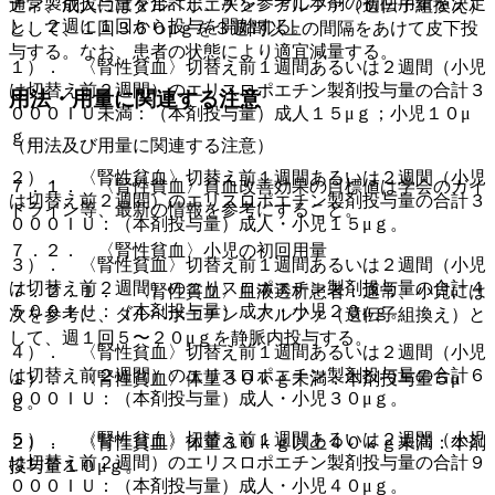
チン製剤投与量を合計し、次を参考に本剤の初回用量を決定
通常、成人にはダルベポエチン アルファ（遺伝子組換え）
し、２週に１回から投与を開始する。
として、１回３６０μｇを３週間以上の間隔をあけて皮下投
与する。なお、患者の状態により適宜減量する。
１）． 〈腎性貧血〉切替え前１週間あるいは２週間（小児
は切替え前２週間）のエリスロポエチン製剤投与量の合計３
用法・用量に関連する注意
０００ＩＵ未満：（本剤投与量）成人１５μｇ；小児１０μ
ｇ。
（用法及び用量に関連する注意）
２）． 〈腎性貧血〉切替え前１週間あるいは２週間（小児
７．１． 〈腎性貧血〉貧血改善効果の目標値は学会のガイ
は切替え前２週間）のエリスロポエチン製剤投与量の合計３
ドライン等、最新の情報を参考にすること。
０００ＩＵ：（本剤投与量）成人・小児１５μｇ。
７．２． 〈腎性貧血〉小児の初回用量
３）． 〈腎性貧血〉切替え前１週間あるいは２週間（小児
は切替え前２週間）のエリスロポエチン製剤投与量の合計４
７．２．１． 〈腎性貧血〉血液透析患者：通常、小児には
５００ＩＵ：（本剤投与量）成人・小児２０μｇ。
次を参考に、ダルベポエチン アルファ（遺伝子組換え）と
して、週１回５〜２０μｇを静脈内投与する。
４）． 〈腎性貧血〉切替え前１週間あるいは２週間（小児
は切替え前２週間）のエリスロポエチン製剤投与量の合計６
１）． 〈腎性貧血〉体重３０ｋｇ未満：本剤投与量５μ
０００ＩＵ：（本剤投与量）成人・小児３０μｇ。
ｇ。
５）． 〈腎性貧血〉切替え前１週間あるいは２週間（小児
２）． 〈腎性貧血〉体重３０ｋｇ以上４０ｋｇ未満：本剤
は切替え前２週間）のエリスロポエチン製剤投与量の合計９
投与量１０μｇ。
０００ＩＵ：（本剤投与量）成人・小児４０μｇ。