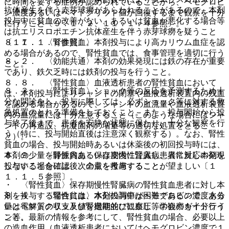
に時間を要する症例が認められていることから、ヘモグロビ
抗体産生を伴う赤芽球癆があらわれることがあるので、本剤
ン濃度あるいはヘマトクリット値が回復するまで観察を十分
投与中に貧血の改善がない、あるいは貧血が悪化する場合等
に行うこと〔９．１．２、１１．１．４参照〕。
は抗エリスロポエチン抗体産生を伴う赤芽球癆を疑うこと
〔１１．１．６参照〕。
８．７． 〈腎性貧血〉本剤投与により高カリウム血症を認
める場合があるので、腎性貧血では、食事管理を適切に行う
８．２． 〈効能共通〉本剤の効果発現には鉄の存在が重要
こと。
であり、鉄欠乏時には鉄剤の投与を行うこと。
８．８． 〈腎性貧血〉血液透析患者の腎性貧血において
８．３． 〈腎性貧血〉ショック等の反応を予測するため十
は、本剤投与によりシャントの閉塞や血液透析装置内の残血
分な問診をし、投与に際しては、必ずショック等に対する救
を認める場合があるので、シャントの血流量や血液透析装置
急処置のとれる準備をしておくこと。また、投与開始から投
内の血流量には十分注意すること（このような場合にはシャ
与終了後まで、患者を安静な状態に保たせ、十分な観察を行
ントの再造設、抗凝固剤の増量等の適切な処置をとるこ
う（特に、投与開始直後は注意深く観察する）。なお、腎性
と）。
貧血の場合、投与開始時あるいは休薬後の初回投与時には、
本剤の少量を静脈内あるいは皮内に注入し、異常反応の発現
８．９． 〈腎性貧血〉保存期慢性腎臓病患者に対し本剤を
しないことを確認後、全量を投与することが望ましい〔１
投与する場合には、次の点を考慮すること。
１．１．５参照〕。
・ 〈腎性貧血〉保存期慢性腎臓病の腎性貧血患者に対し本
８．４． 〈腎性貧血〉本剤投与中はヘモグロビン濃度ある
剤を投与する場合には、水分の調節が困難であるので、水分
いはヘマトクリット値を定期的に観察し、学会のガイドライ
量と電解質の収支及び腎機能並びに血圧等の観察を十分行う
ン等、最新の情報を参考にして、腎性貧血の場合、必要以上
こと。
の造血作用（血液透析患者においてはヘモグロビン濃度で１