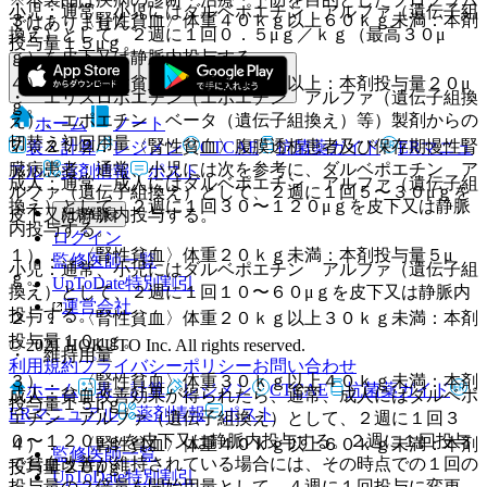
小児：通常、小児にはダルベポエチン アルファ（遺伝子組
３）． 〈腎性貧血〉体重４０ｋｇ以上６０ｋｇ未満：本剤
ではありません。
換え）として、２週に１回０．５μｇ／ｋｇ（最高３０μ
投与量１５μｇ。
ｇ）を皮下又は静脈内投与する。
４）． 〈腎性貧血〉体重６０ｋｇ以上：本剤投与量２０μ
・ エリスロポエチン（エポエチン アルファ（遺伝子組換
ｇ。
え）、エポエチン ベータ（遺伝子組換え）等）製剤からの
ホーム
ノート
切替え初回用量
７．２．２． 〈腎性貧血〉腹膜透析患者及び保存期慢性腎
表・計算
レジメン
CTCAE
抗菌薬ガイド
ERマニュ
臓病患者：通常、小児には次を参考に、ダルベポエチン ア
アル
薬剤情報
ポスト
成人：通常、成人にはダルベポエチン アルファ（遺伝子組
ルファ（遺伝子組換え）として、２週に１回５〜３０μｇを
換え）として、２週に１回３０〜１２０μｇを皮下又は静脈
皮下又は静脈内投与する。
新規登録
内投与する。
ログイン
１）． 〈腎性貧血〉体重２０ｋｇ未満：本剤投与量５μ
監修医師一覧
小児：通常、小児にはダルベポエチン アルファ（遺伝子組
ｇ。
UpToDate特別割引
換え）として、２週に１回１０〜６０μｇを皮下又は静脈内
運営会社
投与する。
２）． 〈腎性貧血〉体重２０ｋｇ以上３０ｋｇ未満：本剤
投与量１０μｇ。
© 2021 HOKUTO Inc. All rights reserved.
・ 維持用量
利用規約
プライバシーポリシー
お問い合わせ
３）． 〈腎性貧血〉体重３０ｋｇ以上４０ｋｇ未満：本剤
ホーム
表・計算
レジメン
CTCAE
抗菌薬ガイド
成人：貧血改善効果が得られたら、通常、成人にはダルベポ
投与量１５μｇ。
ERマニュアル
薬剤情報
ポスト
エチン アルファ（遺伝子組換え）として、２週に１回３
０〜１２０μｇを皮下又は静脈内投与する。２週に１回投与
４）． 〈腎性貧血〉体重４０ｋｇ以上６０ｋｇ未満：本剤
監修医師一覧
で貧血改善が維持されている場合には、その時点での１回の
投与量２０μｇ。
UpToDate特別割引
投与量の２倍量を開始用量として、４週に１回投与に変更