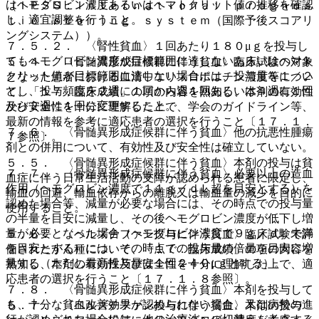
はヘモグロビン濃度あるいはヘマトクリット値の推移を確認
（ＩＰＳＳ：Ｉｎｔｅｒｎａｔｉｏｎａｌ ｐｒｏｇｎｏｓ
し、適宜調整を行うこと。
ｔｉｃ ｓｃｏｒｉｎｇ ｓｙｓｔｅｍ（国際予後スコアリ
ングシステム））。
７．５．２． 〈腎性貧血〉１回あたり１８０μｇを投与し
てもヘモグロビン濃度が目標範囲に達しないあるいはヘマト
５．４． 〈骨髄異形成症候群に伴う貧血〉臨床試験の対象
クリット値が目標範囲に達しない場合には、投与量を１／２
となった患者における血清中エリスロポエチン濃度等につい
とし、投与頻度を２週に１回から週１回あるいは４週に１回
て、「１７．臨床成績」の項の内容を熟知し、本剤の有効性
から２週に１回に変更すること。
及び安全性を十分に理解した上で、学会のガイドライン等、
最新の情報を参考に適応患者の選択を行うこと〔１７．１．
７．６． 〈骨髄異形成症候群に伴う貧血〉他の抗悪性腫瘍
７参照〕。
剤との併用について、有効性及び安全性は確立していない。
５．５． 〈骨髄異形成症候群に伴う貧血〉本剤の投与は貧
７．７． 〈骨髄異形成症候群に伴う貧血〉必要以上の造血
血症に伴う日常生活活動の支障が認められる患者に限定し、
作用（ヘモグロビン濃度で１１ｇ／ｄＬ超を目安とする）を
輸血の回避、輸血依存からの離脱又は輸血量の減少を目的に
認めた場合等、減量が必要な場合には、その時点での投与量
使用すること。
の半量を目安に減量し、その後ヘモグロビン濃度が低下し増
量が必要となった場合（ヘモグロビン濃度で９ｇ／ｄＬ未満
５．６． 〈ベルズチファン投与に伴う貧血〉臨床試験で評
を目安とする）には、その時点での投与量の倍量を目安に増
価されたがん種について、「１７．臨床成績」の項の内容を
量する（ただし最高投与量は１回２４０μｇとする）。
熟知し、本剤の有効性及び安全性を十分に理解した上で、適
応患者の選択を行うこと〔１７．１．８参照〕。
７．８． 〈骨髄異形成症候群に伴う貧血〉本剤を投与して
も、十分な貧血改善効果が認められない場合、又は病勢の進
５．７． 〈ベルズチファン投与に伴う貧血〉本剤の投与