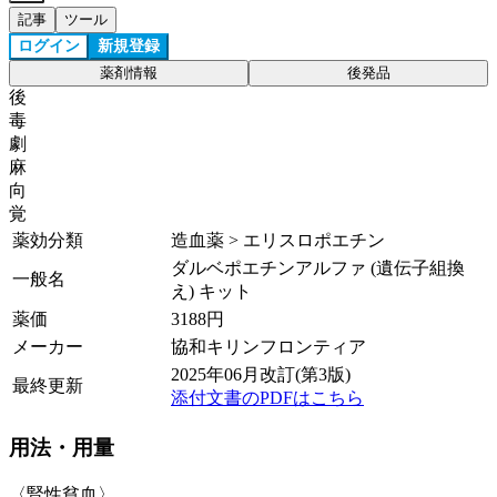
記事
ツール
ログイン
新規登録
薬剤情報
後発品
後
毒
劇
麻
向
覚
薬効分類
造血薬 > エリスロポエチン
ダルベポエチンアルファ (遺伝子組換
一般名
え) キット
薬価
3188
円
メーカー
協和キリンフロンティア
2025年06月改訂(第3版)
最終更新
添付文書のPDFはこちら
用法・用量
〈腎性貧血〉