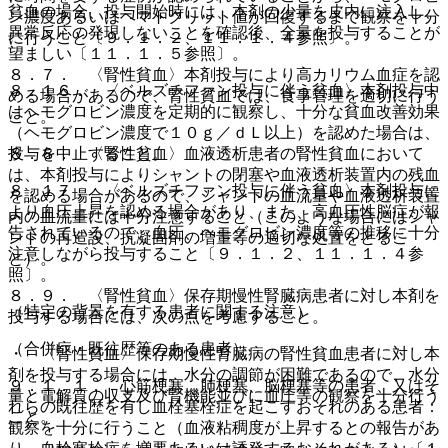
貧血の場合、投与開始時には、本剤の少量を皮内に注入し、
ン濃度あるいはヘマトクリット値が回復するまで観察を十分
異常反応の発現しないことを確認後、全量を投与することが
に行うこと〔９．１．２、１１．１．４参照〕。
望ましい〔１１．１．５参照〕。
８．７． 〈腎性貧血〉本剤投与により高カリウム血症を認
８．１６． 〈ベルズチファン投与に伴う貧血〉本剤投与中
める場合があるので、腎性貧血では、食事管理を適切に行う
はヘモグロビン濃度を定期的に観察し、十分な貧血改善効果
こと。
（ヘモグロビン濃度で１０ｇ／ｄＬ以上）を認めた場合は、
８．８． 〈腎性貧血〉血液透析患者の腎性貧血において
投与を中止すること。
は、本剤投与によりシャントの閉塞や血液透析装置内の残血
８．１７． 〈ベルズチファン投与に伴う貧血〉本剤投与に
を認める場合があるので、シャントの血流量や血液透析装置
より血圧上昇を認める場合があり、また、高血圧性脳症が報
内の血流量には十分注意すること（このような場合にはシャ
告されているので、血圧、ヘモグロビン濃度等の推移に十分
ントの再造設、抗凝固剤の増量等の適切な処置をとるこ
注意しながら投与すること〔９．１．２、１１．１．４参
と）。
照〕。
８．９． 〈腎性貧血〉保存期慢性腎臓病患者に対し本剤を
（特定の背景を有する患者に関する注意）
投与する場合には、次の点を考慮すること。
（合併症・既往歴等のある患者）
・ 〈腎性貧血〉保存期慢性腎臓病の腎性貧血患者に対し本
剤を投与する場合には、水分の調節が困難であるので、水分
９．１．１． 心筋梗塞、肺梗塞、脳梗塞等の患者、又はそ
量と電解質の収支及び腎機能並びに血圧等の観察を十分行う
れらの既往歴を有し血栓塞栓症を起こすおそれのある患者：
こと。
観察を十分に行うこと（血液粘稠度が上昇するとの報告があ