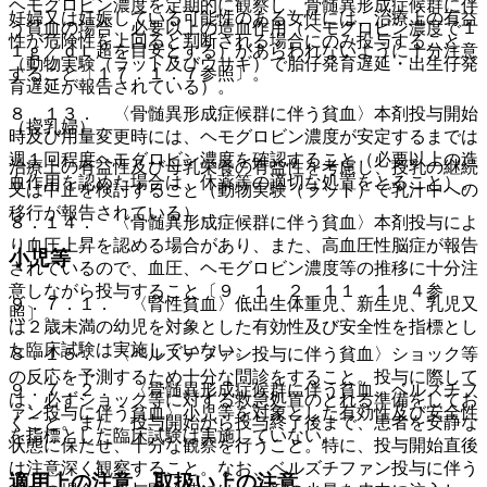
ヘモグロビン濃度を定期的に観察し、骨髄異形成症候群に伴
妊婦又は妊娠している可能性のある女性には、治療上の有益
う貧血の場合、必要以上の造血作用（ヘモグロビン濃度で１
性が危険性を上回ると判断される場合にのみ投与すること
１ｇ／ｄＬ超を目安とする）があらわれないように十分注意
（動物実験（ラット及びウサギ）で胎仔発育遅延・出生仔発
すること〔１７．１．７参照〕。
育遅延が報告されている）。
８．１３． 〈骨髄異形成症候群に伴う貧血〉本剤投与開始
（授乳婦）
時及び用量変更時には、ヘモグロビン濃度が安定するまでは
週１回程度ヘモグロビン濃度を確認すること（必要以上の造
治療上の有益性及び母乳栄養の有益性を考慮し、授乳の継続
血作用を認めた場合は、休薬等の適切な処置をとること）。
又は中止を検討すること（動物実験（ラット）で乳汁中への
移行が報告されている）。
８．１４． 〈骨髄異形成症候群に伴う貧血〉本剤投与によ
り血圧上昇を認める場合があり、また、高血圧性脳症が報告
小児等
されているので、血圧、ヘモグロビン濃度等の推移に十分注
意しながら投与すること〔９．１．２、１１．１．４参
９．７．１． 〈腎性貧血〉低出生体重児、新生児、乳児又
照〕。
は２歳未満の幼児を対象とした有効性及び安全性を指標とし
た臨床試験は実施していない。
８．１５． 〈ベルズチファン投与に伴う貧血〉ショック等
の反応を予測するため十分な問診をすること。投与に際して
９．７．２． 〈骨髄異形成症候群に伴う貧血、ベルズチフ
は、必ずショック等に対する救急処置のとれる準備をしてお
ァン投与に伴う貧血〉小児等を対象とした有効性及び安全性
くこと。また、投与開始から投与終了後まで、患者を安静な
を指標とした臨床試験は実施していない。
状態に保たせ、十分な観察を行うこと。特に、投与開始直後
は注意深く観察すること。なお、ベルズチファン投与に伴う
適用上の注意、取扱い上の注意