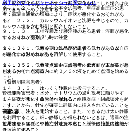
利用規約
プライバシーポリシー
お問い合わせ
め、配合変化を起こしやすい（配合変化を起こした場合は使
９．１．２． うっ血性心不全の患者、重症高血圧症の患
用できないため、注意すること）。
者：循環血液量の増加により、症状が悪化するおそれがあ
１４．２．２． カルシウムイオンと沈殿を生じるので、カ
る。
ルシウム塩を含む製剤と配合しないこと。
９．１．３． 末梢浮腫及び肺浮腫のある患者：浮腫が悪化
１４．３． 薬剤投与時の注意
するおそれがある。
１４．３．１． 寒冷期に結晶が析出することがあるが、こ
９．１．４． 低カルシウム血症の患者：低カルシウム血症
の場合には温めて結晶を溶解して使用すること。
が悪化するおそれがある。
１４．３．２． 薬液点滴中に点滴筒内の液面が下がること
９．１．５． 低カリウム血症の患者：低カリウム血症が悪
があるので、点滴筒内に約２／３の液をためて点滴を始める
化するおそれがある。
こと。
（腎機能障害患者）
１４．３．３． ゆっくり静脈内に投与すること。
腎機能障害患者：水分、ナトリウムの過剰投与に陥りやす
１４．３．４． 血管外へ漏れると組織炎症・組織壊死を起
く、症状が悪化するおそれがある。
こすことから、針先が確実に静脈内に挿入されていることを
高齢者
確認して、注入を開始すること。また、できるだけ太い静脈
を利用すること。細い静脈しか得られないときは、適量の注
射用水や５％ブドウ糖注射液で希釈し、緩徐に静脈内注射
投与速度を緩徐にするなど注意すること（一般に生理機能が
（点滴）すること。
低下している）。