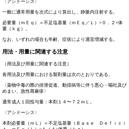
〈アシドーシス〉
一般に通常用量を次式により算出し、静脈内注射する。
必要量（ｍＥｑ）＝不足塩基量（ｍＥｑ／Ｌ）×０．２×体
重（ｋｇ）。
なお、いずれの場合も年齢、症状により適宜増減する。
用法・用量に関連する注意
（用法及び用量に関連する注意）
各用法及び用量における製剤量は次のとおりである。
〈薬物中毒の際の排泄促進、動揺病等に伴う悪心・嘔吐及び
めまい、急性蕁麻疹〉
通常成人１回投与量：本剤１４〜７２ｍＬ。
〈アシドーシス〉
本剤必要量（ｍＬ）＝不足塩基量（Ｂａｓｅ Ｄｅｆｉｃｉ