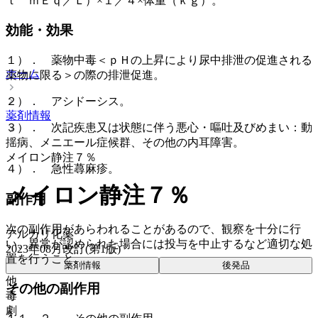
ｔ ｍＥｑ／Ｌ）×１／４×体重（ｋｇ）。
効能・効果
１）． 薬物中毒＜ｐＨの上昇により尿中排泄の促進される
ホーム
薬物に限る＞の際の排泄促進。
２）． アシドーシス。
薬剤情報
３）． 次記疾患又は状態に伴う悪心・嘔吐及びめまい：動
揺病、メニエール症候群、その他の内耳障害。
メイロン静注７％
４）． 急性蕁麻疹。
メイロン静注７％
副作用
次の副作用があらわれることがあるので、観察を十分に行
アルカリ化薬
い、異常が認められた場合には投与を中止するなど適切な処
2023年08月改訂(第1版)
置を行うこと。
薬剤情報
後発品
他
その他の副作用
毒
劇