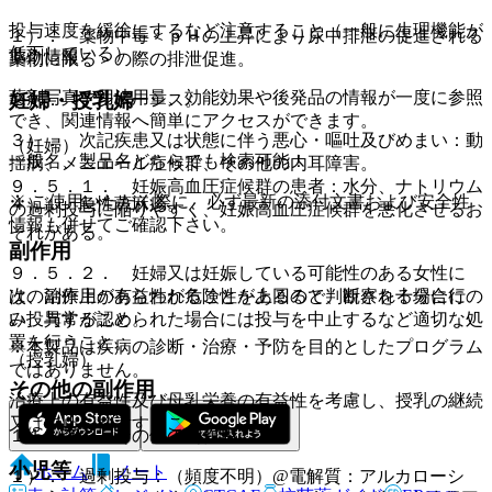
投与速度を緩徐にするなど注意すること（一般に生理機能が
１）． 薬物中毒＜ｐＨの上昇により尿中排泄の促進される
低下している）。
薬剤情報
薬物に限る＞の際の排泄促進。
薬剤写真、用法用量、効能効果や後発品の情報が一度に参照
妊婦・授乳婦
２）． アシドーシス。
でき、関連情報へ簡単にアクセスができます。
３）． 次記疾患又は状態に伴う悪心・嘔吐及びめまい：動
（妊婦）
一般名、製品名どちらでも検索可能！
揺病、メニエール症候群、その他の内耳障害。
９．５．１． 妊娠高血圧症候群の患者：水分、ナトリウム
※ ご使用いただく際に、必ず最新の添付文書および安全性
４）． 急性蕁麻疹。
の過剰投与に陥りやすく、妊娠高血圧症候群を悪化させるお
情報も併せてご確認下さい。
それがある。
副作用
９．５．２． 妊婦又は妊娠している可能性のある女性に
は、治療上の有益性が危険性を上回ると判断される場合にの
次の副作用があらわれることがあるので、観察を十分に行
み投与すること。
い、異常が認められた場合には投与を中止するなど適切な処
置を行うこと。
※本製品は疾病の診断・治療・予防を目的としたプログラム
（授乳婦）
ではありません。
その他の副作用
治療上の有益性及び母乳栄養の有益性を考慮し、授乳の継続
又は中止を検討すること。
１１．２． その他の副作用
小児等
ホーム
ノート
１）． 過剰投与：（頻度不明）@電解質：アルカローシ