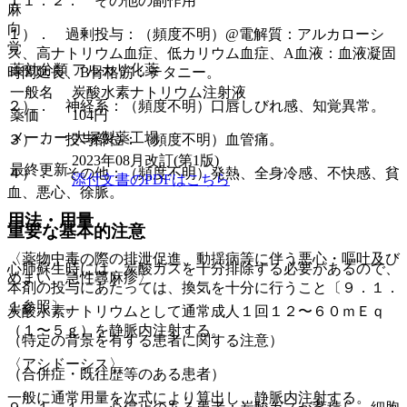
１１．２． その他の副作用
麻
向
１）． 過剰投与：（頻度不明）@電解質：アルカローシ
覚
ス、高ナトリウム血症、低カリウム血症、A血液：血液凝固
薬効分類
アルカリ化薬
時間延長、B骨格筋：テタニー。
一般名
炭酸水素ナトリウム注射液
２）． 神経系：（頻度不明）口唇しびれ感、知覚異常。
薬価
104
円
メーカー
大塚製薬工場
３）． 投与部位：（頻度不明）血管痛。
2023年08月改訂(第1版)
最終更新
４）． その他：（頻度不明）発熱、全身冷感、不快感、貧
添付文書のPDFはこちら
血、悪心、徐脈。
用法・用量
重要な基本的注意
〈薬物中毒の際の排泄促進、動揺病等に伴う悪心・嘔吐及び
心肺蘇生時には、炭酸ガスを十分排除する必要があるので、
めまい、急性蕁麻疹〉
本剤の投与にあたっては、換気を十分に行うこと〔９．１．
１参照〕。
炭酸水素ナトリウムとして通常成人１回１２〜６０ｍＥｑ
（１〜５ｇ）を静脈内注射する。
（特定の背景を有する患者に関する注意）
〈アシドーシス〉
（合併症・既往歴等のある患者）
一般に通常用量を次式により算出し、静脈内注射する。