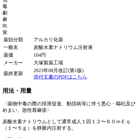
毒
劇
麻
向
覚
薬効分類
アルカリ化薬
一般名
炭酸水素ナトリウム注射液
薬価
104
円
メーカー
大塚製薬工場
2023年08月改訂(第1版)
最終更新
添付文書のPDFはこちら
用法・用量
〈薬物中毒の際の排泄促進、動揺病等に伴う悪心・嘔吐及び
めまい、急性蕁麻疹〉
炭酸水素ナトリウムとして通常成人１回１２〜６０ｍＥｑ
（１〜５ｇ）を静脈内注射する。