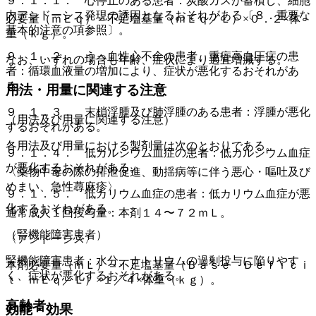
９．１．１． 心停止のある患者：炭酸ガスが蓄積し、細胞
内アシドーシス発現の誘因となるおそれがある〔８．重要な
必要量（ｍＥｑ）＝不足塩基量（ｍＥｑ／Ｌ）×０．２×体
基本的注意の項参照〕。
重（ｋｇ）。
９．１．２． うっ血性心不全の患者、重症高血圧症の患
なお、いずれの場合も年齢、症状により適宜増減する。
者：循環血液量の増加により、症状が悪化するおそれがあ
る。
用法・用量に関連する注意
９．１．３． 末梢浮腫及び肺浮腫のある患者：浮腫が悪化
（用法及び用量に関連する注意）
するおそれがある。
各用法及び用量における製剤量は次のとおりである。
９．１．４． 低カルシウム血症の患者：低カルシウム血症
が悪化するおそれがある。
〈薬物中毒の際の排泄促進、動揺病等に伴う悪心・嘔吐及び
めまい、急性蕁麻疹〉
９．１．５． 低カリウム血症の患者：低カリウム血症が悪
化するおそれがある。
通常成人１回投与量：本剤１４〜７２ｍＬ。
（腎機能障害患者）
〈アシドーシス〉
腎機能障害患者：水分、ナトリウムの過剰投与に陥りやす
本剤必要量（ｍＬ）＝不足塩基量（Ｂａｓｅ Ｄｅｆｉｃｉ
く、症状が悪化するおそれがある。
ｔ ｍＥｑ／Ｌ）×１／４×体重（ｋｇ）。
高齢者
効能・効果