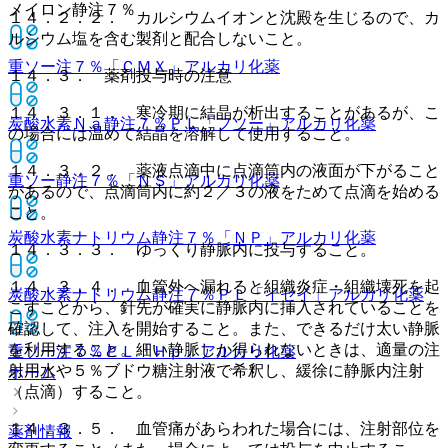
メイロン静注７％
１４．２．２． カルシウムイオンと沈殿を生じるので、カ
ルシウム塩を含む製剤と配合しないこと。
重ソー注７％「ＣＭＸ」
アルカリ化薬
１４．３． 薬剤投与時の注意
１４．３．１． 寒冷期に結晶が析出することがあるが、こ
炭酸水素Ｎａ静注７％ＰＬ「フソー」
アルカリ化薬
の場合には温めて結晶を溶解して使用すること。
１４．３．２． 薬液点滴中に点滴筒内の液面が下がること
重ソー静注７％「ＮＳ」
アルカリ化薬
があるので、点滴筒内に約２／３の液をためて点滴を始める
こと。
炭酸水素ナトリウム静注７％「ＮＰ」
アルカリ化薬
１４．３．３． ゆっくり静脈内に投与すること。
１４．３．４． 血管外へ漏れると組織炎症・組織壊死を起
炭酸水素ナトリウム静注７％ＰＬ「イセイ」
アルカリ化薬
こすことから、針先が確実に静脈内に挿入されていることを
確認して、注入を開始すること。また、できるだけ太い静脈
を利用すること。細い静脈しか得られないときは、適量の注
重ソー注７％ＰＬ「Ｈｐ」
アルカリ化薬
射用水や５％ブドウ糖注射液で希釈し、緩徐に静脈内注射
ホーム
（点滴）すること。
１４．３．５． 血管痛があらわれた場合には、注射部位を
薬剤情報