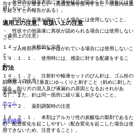
・ 外袋内や容器表面に水滴や結晶が認められる場合には使
与することが望ましい（高濃度液を投与すると、頭蓋内出血
用しないこと。
を起こすとの報告がある）。
・ 容器から薬液が漏れている場合には使用しないこと。
適用上の注意、取扱い上の注意
・ 性状その他薬液に異状が認められる場合には使用しない
（適用上の注意）
こと。
１４．１． 全般的な注意
・ ゴム栓部のシールがはがれている場合には使用しないこ
と。
１４．１．１． 使用時には、感染に対する配慮をするこ
と。
貯法
１４．１．２． 注射針や輸液セットのびん針は、ゴム栓の
（保管上の注意）
刻印部（○印）に垂直にゆっくりと刺すこと（斜めに刺した
場合、削り片の混入及び液漏れの原因となるおそれがあ
室温保存。
る）、また、針は同一箇所に繰り返し刺さないこと。
ホーム
１４．２． 薬剤調製時の注意
１４．２．１． 本剤はアルカリ性の炭酸塩の製剤であるた
薬剤情報
め、配合変化を起こしやすい（配合変化を起こした場合は使
用できないため、注意すること）。