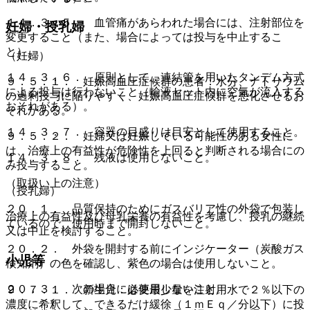
１４．３．５． 血管痛があらわれた場合には、注射部位を
妊婦・授乳婦
変更すること（また、場合によっては投与を中止するこ
と）。
（妊婦）
１４．３．６． 原則として、連結管を用いたタンデム方式
９．５．１． 妊娠高血圧症候群の患者：水分、ナトリウム
による投与は行わないこと（輸液セット内に空気が流入する
の過剰投与に陥りやすく、妊娠高血圧症候群を悪化させるお
おそれがある）。
それがある。
１４．３．７． 容器の目盛りは目安として使用すること。
９．５．２． 妊婦又は妊娠している可能性のある女性に
は、治療上の有益性が危険性を上回ると判断される場合にの
１４．３．８． 残液は使用しないこと。
み投与すること。
（取扱い上の注意）
（授乳婦）
２０．１． 品質保持のためにガスバリア性の外袋で包装し
治療上の有益性及び母乳栄養の有益性を考慮し、授乳の継続
ているので、使用時まで開封しないこと。
又は中止を検討すること。
２０．２． 外袋を開封する前にインジケーター（炭酸ガス
小児等
検知剤）の色を確認し、紫色の場合は使用しないこと。
２０．３． 次の場合には使用しないこと。
９．７．１． 新生児：必要最少量を注射用水で２％以下の
濃度に希釈して、できるだけ緩徐（１ｍＥｑ／分以下）に投