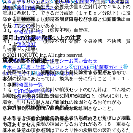
表・計算
レジメン
CTCAE
抗菌薬ガイド
ERマニュ
ス、高ナトリウム血症、低カリウム血症、A血液：血液凝固
９．７．１． 新生児：必要最少量を注射用水で２％以下の
アル
薬剤情報
ポスト
時間延長、B骨格筋：テタニー。
濃度に希釈して、できるだけ緩徐（１ｍＥｑ／分以下）に投
与することが望ましい（高濃度液を投与すると、頭蓋内出血
２）． 神経系：（頻度不明）口唇しびれ感、知覚異常。
新規登録
を起こすとの報告がある）。
ログイン
３）． 投与部位：（頻度不明）血管痛。
監修医師一覧
適用上の注意、取扱い上の注意
UpToDate特別割引
４）． その他：（頻度不明）発熱、全身冷感、不快感、貧
運営会社
血、悪心、徐脈。
（適用上の注意）
© 2021 HOKUTO Inc. All rights reserved.
重要な基本的注意
利用規約
プライバシーポリシー
お問い合わせ
１４．１． 全般的な注意
ホーム
表・計算
レジメン
CTCAE
抗菌薬ガイド
１４．１．１． 使用時には、感染に対する配慮をするこ
心肺蘇生時には、炭酸ガスを十分排除する必要があるので、
ERマニュアル
薬剤情報
ポスト
と。
本剤の投与にあたっては、換気を十分に行うこと〔９．１．
監修医師一覧
１参照〕。
１４．１．２． 注射針や輸液セットのびん針は、ゴム栓の
UpToDate特別割引
刻印部（○印）に垂直にゆっくりと刺すこと（斜めに刺した
（特定の背景を有する患者に関する注意）
運営会社
場合、削り片の混入及び液漏れの原因となるおそれがあ
（合併症・既往歴等のある患者）
© 2021 HOKUTO Inc. All rights reserved.
る）、また、針は同一箇所に繰り返し刺さないこと。
９．１．１． 心停止のある患者：炭酸ガスが蓄積し、細胞
※本製品は疾病の診断・治療・予防を目的としたプログラム
１４．２． 薬剤調製時の注意
内アシドーシス発現の誘因となるおそれがある〔８．重要な
ではありません。
１４．２．１． 本剤はアルカリ性の炭酸塩の製剤であるた
基本的注意の項参照〕。