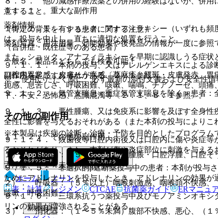
８．５． 他の減感作療法薬との併用の経験はないが、併用
１１．１． 重大な副作用
意すること。
薬剤情報
１１．１．１． ショック、アナフィラキシー（いずれも頻
（特定の背景を有する患者に関する注意）
は、投与を中止し、直ちに適切な処置を行うこと。
薬剤写真、用法用量、効能効果や後発品の情報が一度に参照
（合併症・既往歴等のある患者）
また、ショック、アナフィラキシーを早期に認識しうる症状
一般名、製品名どちらでも検索可能！
９．１．１． 本剤の投与、又はアレルゲンエキスによる診
口腔内異常感、皮膚そう痒感、蕁麻疹、紅斑・皮膚発赤、胃
副作用を起こすおそれがある〔２．１参照〕。
※ ご使用いただく際に、必ず最新の添付文書および安全性情
扼感、息苦しさ、呼吸困難、咳嗽、喘鳴、チアノーゼ、頭痛
９．１．２． 気管支喘息＜重症気管支喘息を除く＞患者：
下、不安、恐怖感、意識混濁等〔２．１、８．１参照〕。
９．１．３． 悪性腫瘍、又は免疫系に影響を及ぼす全身性
その他の副作用
全性に影響を与えるおそれがある（また本剤の投与によりこ
※本製品は疾病の診断・治療・予防を目的としたプログラム
１１．２． その他の副作用
９．１．４． 抜歯後等口腔内術後又は口腔内に傷や炎症等
るおそれがあり、また、本剤が傷や炎症部位に刺激を与える
１）． 口腔内：（５％以上）口腔腫脹・口腔浮腫、口腔そ
舌浮腫、（１％未満）口腔内痛。
９．１．５． 非選択的β遮断薬投与中の患者：本剤が投与
ためにアドレナリンを投与したとき、アドレナリンの効果が
ホーム
ノート
２）． 呼吸器：（５％以上）咽喉刺激感、咽喉頭不快感、
表・計算
レジメン
CTCAE
抗菌薬ガイド
ERマニュ
咳嗽、呼吸困難。
９．１．６． 三環系抗うつ薬投与中及びモノアミンオキシ
リンの効果が増強されることがある。
新規登録
３）． 消化器：（１〜５％未満）腹部不快感、悪心、（１