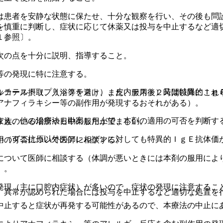
は患者を安静な状態に保たせ、十分な観察を行い、その後も問
を慎重に判断し、症状に応じて休薬又は投与を中止するなど適
１参照〕。
次の点を十分に説明、指導すること。
等の発現に特に注意する。
ッチテスト（プリックテスト）、皮内テスト）又は特異的Ｉｇ
ルコール摂取、入浴等を避け、また、服用後２時間以降にこれ
アナフィラキシー等の副作用が発現するおそれがある）。
まえ、他の治療法も勘案した上で、本剤の適用の可否を判断す
家族のいる場所や日中の服用が望ましい。
い（ダニ抗原以外のアレルゲンに対しても特異的ＩｇＥ抗体価
用の可否について医師に相談する。
について医師に相談する（体調が悪いときには本剤の服用によ
）。
発現（主に口腔内症状）が多いので、症状の発現に注意するこ
、異常が認められた場合には投与を中止するなど適切な処置を
中止すると症状が再発する可能性があるので、本療法の中止に