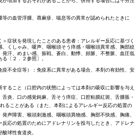
現が増加するおそれがあることから、併用する場合には十分注
腫等の血管浮腫、蕁麻疹、喘息等の異常が認められたときに
く＞症状を発現したことのある患者：アレルギー反応に基づく
感、くしゃみ、嗄声、咽喉頭そう痒感・咽喉頭異常感、胸部絞
、発汗、めまい感、振戦、蒼白、動悸、頻脈、不整脈、血圧低
ある〔２．２参照〕。
免疫不全症等）：免疫系に異常がある場合、本剤の有効性、安
断すること（口腔内の状態によっては本剤の吸収に影響を与え
、舌炎、口の感覚鈍麻、舌そう痒症、口腔粘膜紅斑、舌腫脹・
われることがある（また、本剤によるアレルギー反応の処置の
、発声障害、喉頭刺激感、咽喉頭異物感、胸部不快感、胸痛、
ー反応の処置のためにアドレナリンを投与したとき、アドレナ
好酸球性食道炎。