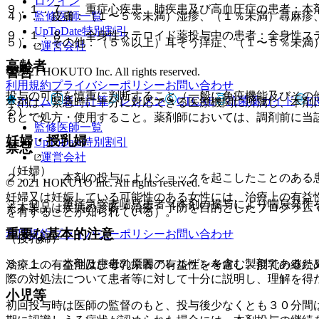
ログイン
９．１．７． 重症心疾患、肺疾患及び高血圧症の患者：本
監修医師一覧
４）． 皮膚：（１〜５％未満）湿疹、（１％未満）蕁麻疹
UpToDate特別割引
９．１．８． 全身性ステロイド薬投与中の患者：全身性ス
５）． その他：（５％以上）耳そう痒症、（１〜５％未満
運営会社
高齢者
警告
© 2021 HOKUTO Inc. All rights reserved.
利用規約
プライバシーポリシー
お問い合わせ
投与の可否を慎重に判断すること（一般に免疫機能及びその
ホーム
表・計算
レジメン
CTCAE
抗菌薬ガイド
E
本剤は、緊急時に十分に対応できる医療機関に所属し、本剤
る）。
もとで処方・使用すること。薬剤師においては、調剤前に当
監修医師一覧
妊婦・授乳婦
UpToDate特別割引
禁忌
運営会社
（妊婦）
２．１． 本剤の投与によりショックを起こしたことのある
© 2021 HOKUTO Inc. All rights reserved.
妊婦又は妊娠している可能性のある女性には、治療上の有益
２．２． 重症気管支喘息患者［本剤の投与により喘息発作
※本製品は疾病の診断・治療・予防を目的としたプログラム
を有することが知られている）。
重要な基本的注意
利用規約
プライバシーポリシー
お問い合わせ
（授乳婦）
８．１． 本剤は患者の原因アレルゲンを含む製剤であるた
治療上の有益性及び母乳栄養の有益性を考慮し、授乳の継続
際の対処法について患者等に対して十分に説明し、理解を得
小児等
初回投与時は医師の監督のもと、投与後少なくとも３０分間