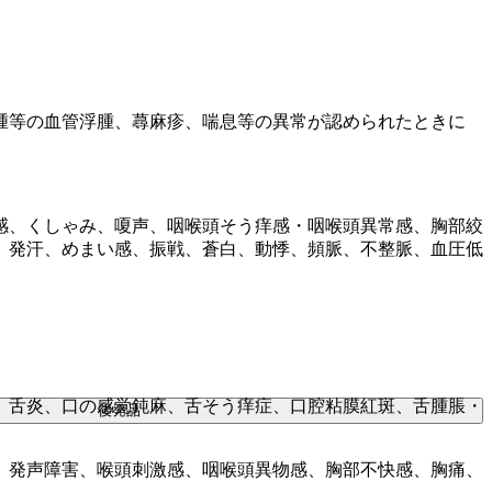
腫等の血管浮腫、蕁麻疹、喘息等の異常が認められたときに
感、くしゃみ、嗄声、咽喉頭そう痒感・咽喉頭異常感、胸部絞
、発汗、めまい感、振戦、蒼白、動悸、頻脈、不整脈、血圧低
、舌炎、口の感覚鈍麻、舌そう痒症、口腔粘膜紅斑、舌腫脹・
後発品
、発声障害、喉頭刺激感、咽喉頭異物感、胸部不快感、胸痛、