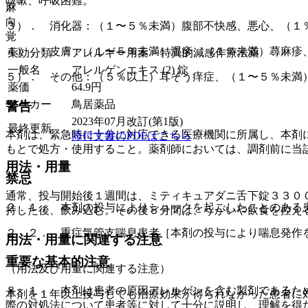
咳嗽、呼吸困難。
麻
向
３）． 消化器：（１〜５％未満）腹部不快感、悪心、（１
覚
４）． 皮膚：（１〜５％未満）湿疹、（１％未満）蕁麻疹
薬効分類
アレルギー用薬 > 特異的減感作療法薬
一般名
アレルゲンエキス (2) 錠
５）． その他：（５％以上）耳そう痒症、（１〜５％未満
薬価
64.9
円
メーカー
鳥居薬品
警告
2023年07月改訂(第1版)
最終更新
本剤は、緊急時に十分に対応できる医療機関に所属し、本剤
添付文書のPDFはこちら
もとで処方・使用すること。薬剤師においては、調剤前に当
用法・用量
禁忌
通常、投与開始後１週間は、ミティキュアダニ舌下錠３３０
２．１． 本剤の投与によりショックを起こしたことのある
持した後、飲み込む。その後５分間は、うがいや飲食を控え
２．２． 重症気管支喘息患者［本剤の投与により喘息発作
用法・用量に関連する注意
重要な基本的注意
（用法及び用量に関連する注意）
８．１． 本剤は患者の原因アレルゲンを含む製剤であるた
本剤を１年以上投与しても治療効果が得られなかった患者に
際の対処法について患者等に対して十分に説明し、理解を得