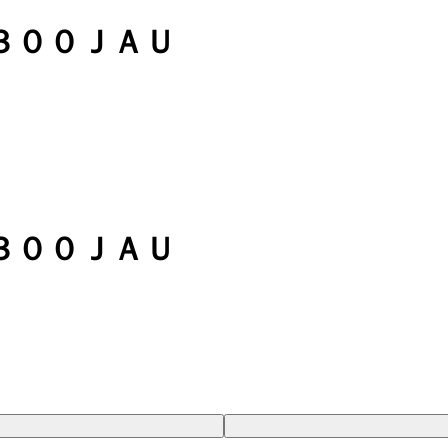
３００ＪＡＵ
３００ＪＡＵ