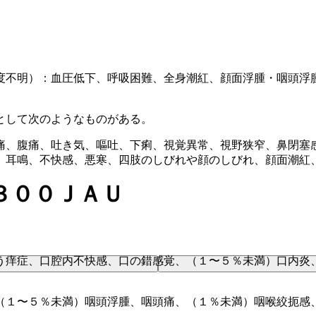
度不明）：血圧低下、呼吸困難、全身潮紅、顔面浮腫・咽頭浮
として次のようなものがある。
痛、腹痛、吐き気、嘔吐、下痢、視覚異常、視野狭窄、鼻閉塞
、耳鳴、不快感、悪寒、四肢のしびれや顔のしびれ、顔面潮紅
３００ＪＡＵ
う痒症、口腔内不快感、口の錯感覚、（１〜５％未満）口内炎
（１〜５％未満）咽頭浮腫、咽頭痛、（１％未満）咽喉絞扼感