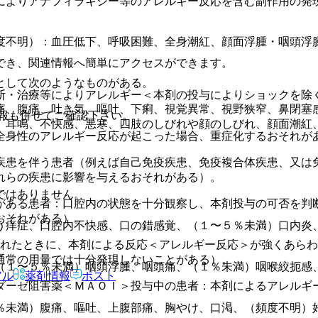
によりアナフィラキシー等のアレルギー反応を含む副作用の発
度不明）：血圧低下、呼吸困難、全身潮紅、顔面浮腫・咽頭浮
でき、関連情報へ簡単にアクセスができます。
として次のようなものがある。
断・治療等によりアレルギー＜本剤の投与によりショックを除
痛、腹痛、吐き気、嘔吐、下痢、視覚異常、視野狭窄、鼻閉塞
報も併せてご確認下さい。
、耳鳴、不快感、悪寒、四肢のしびれや顔のしびれ、顔面潮紅
全身性のアレルギー反応が起こった場合、重症化するおそれが
疾患を伴う患者（例えば自己免疫疾患、免疫複合体疾患、又は
れらの疾患に影響を与えるおそれがある）。
ではありません。
がある患者：口腔内の状態を十分観察し、本剤投与の可否を判
おそれがある）。
う痒症、口腔内不快感、口の錯感覚、（１〜５％未満）口内炎
されたときに、本剤による反応＜アレルギー反応＞が強くあら
通常の用量では十分発現しないことがある）。
（１〜５％未満）咽頭浮腫、咽頭痛、（１％未満）咽喉絞扼感
アル
薬剤情報
ポスト
ダーゼ阻害薬＜ＭＡＯＩ＞投与中の患者：本剤によるアレルギ
％未満）腹痛、嘔吐、上腹部痛、胸やけ、口渇、（頻度不明）