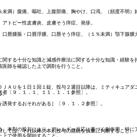
％未満）腹痛、嘔吐、上腹部痛、胸やけ、口渇、（頻度不明）
、アトピー性皮膚炎、皮膚そう痒症、発疹。
）口唇腫脹・口唇浮腫、口唇そう痒症、（１％未満）顎下腺腫
に関する十分な知識と減感作療法に関する十分な知識・経験を
該医師を確認した上で調剤を行うこと。
０ＪＡＵを１日１回１錠、投与２週目以降は、ミティキュアダ
患者〔９．１．１、１１．１．１参照〕。
る。
を誘発するおそれがある］〔９．１．２参照〕。
め、本剤の投与により、アレルギー反応に基づく副作用、特に
対しては、それ以降の本剤投与の継続を慎重に判断すること。
た上で使用を開始すること。