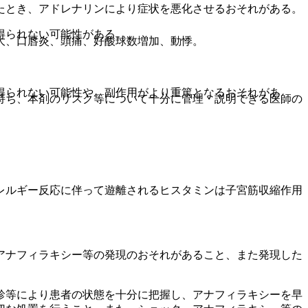
たとき、アドレナリンにより症状を悪化させるおそれがある。
得られない可能性がある。
大、口唇炎、頭痛、好酸球数増加、動悸。
得られない可能性や、副作用がより重篤となるおそれがあ
持ち、本剤のリスク等について十分に管理・説明できる医師の
レルギー反応に伴って遊離されるヒスタミンは子宮筋収縮作用
アナフィラキシー等の発現のおそれがあること、また発現した
診等により患者の状態を十分に把握し、アナフィラキシーを早