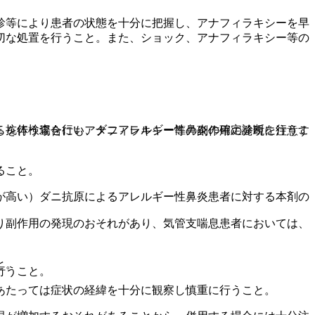
診等により患者の状態を十分に把握し、アナフィラキシーを早
切な処置を行うこと。また、ショック、アナフィラキシー等の
Ｅ抗体検査を行い、ダニアレルギー性鼻炎の確定診断を行うこ
らを行う場合にもアナフィラキシー等の副作用の発現に注意す
ること。
が高い）ダニ抗原によるアレルギー性鼻炎患者に対する本剤の
り副作用の発現のおそれがあり、気管支喘息患者においては、
と。
行うこと。
あたっては症状の経緯を十分に観察し慎重に行うこと。