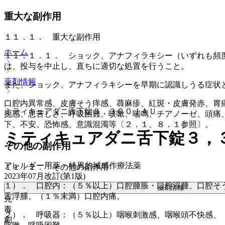
重大な副作用
１１．１． 重大な副作用
ホーム
１１．１．１． ショック、アナフィラキシー（いずれも頻
は、投与を中止し、直ちに適切な処置を行うこと。
薬剤情報
また、ショック、アナフィラキシーを早期に認識しうる症状
口腔内異常感、皮膚そう痒感、蕁麻疹、紅斑・皮膚発赤、胃
ミティキュアダニ舌下錠３，３００ＪＡＵ
扼感、息苦しさ、呼吸困難、咳嗽、喘鳴、チアノーゼ、頭痛
下、不安、恐怖感、意識混濁等〔２．１、８．１参照〕。
ミティキュアダニ舌下錠３，
その他の副作用
アレルギー用薬 > 特異的減感作療法薬
１１．２． その他の副作用
2023年07月改訂(第1版)
１）． 口腔内：（５％以上）口腔腫脹・口腔浮腫、口腔そ
薬剤情報
舌浮腫、（１％未満）口腔内痛。
先
毒
２）． 呼吸器：（５％以上）咽喉刺激感、咽喉頭不快感、
劇