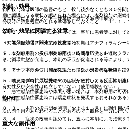
効能・効果
初回投与時は医師の監督のもと、投与後少なくとも３０分間
期に認識しうる症状が認められた場合には、本剤投与の継続
ダニ抗原によるアレルギー性鼻炎に対する減感作療法。
発現時に救急処置のとれる準備をしておくこと〔１１．１．
効能・効果に関連する注意
８．２． 本剤の投与にあたっては、事前に患者等に対して
（効能又は効果に関連する注意）
・ 本剤服用後３０分又は投与開始初期はアナフィラキシー
５．１． 本剤の投与開始に際し、皮膚反応テスト（スクラ
・ 本剤服用前、及び本剤服用後２時間は、激しい運動、ア
と。
る（循環動態が亢進し、本剤の吸収が促進される等により、
５．２． 本剤の使用開始にあたっては、患者の症状等を踏
・ アナフィラキシー等が発現した場合の対処等を考慮し、
５．３． ダニ抗原以外のアレルゲンに対しても反応性が高
・ 喘息発作時、気管支喘息の症状が激しいときは、本剤服
有効性及び安全性は確立していない（使用経験がない）。
・ 急性感染症罹患時や体調が悪い場合は、本剤服用の可否
特に急性感染症罹患時には喘息症状を発現するおそれがある
副作用
８．３． 本剤の投与開始初期（およそ１ヵ月）に副作用の
次の副作用があらわれることがあるので、観察を十分に行い
８．４． 症状の改善を認めても、直ちに本剤による治療を
重大な副作用