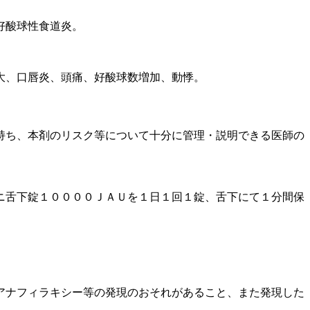
好酸球性食道炎。
大、口唇炎、頭痛、好酸球数増加、動悸。
持ち、本剤のリスク等について十分に管理・説明できる医師の
ニ舌下錠１００００ＪＡＵを１日１回１錠、舌下にて１分間保
アナフィラキシー等の発現のおそれがあること、また発現した