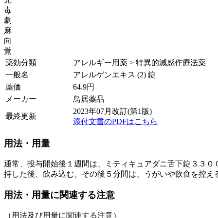
毒
劇
麻
向
覚
薬効分類
アレルギー用薬 > 特異的減感作療法薬
一般名
アレルゲンエキス (2) 錠
薬価
64.9
円
メーカー
鳥居薬品
2023年07月改訂(第1版)
最終更新
添付文書のPDFはこちら
用法・用量
通常、投与開始後１週間は、ミティキュアダニ舌下錠３３０
持した後、飲み込む。その後５分間は、うがいや飲食を控え
用法・用量に関連する注意
（用法及び用量に関連する注意）