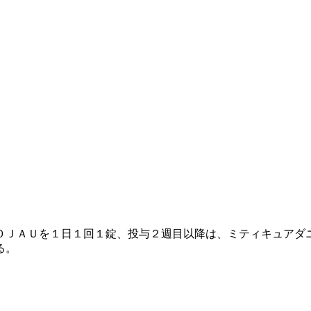
０ＪＡＵを１日１回１錠、投与２週目以降は、ミティキュアダ
る。