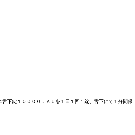
ニ舌下錠１００００ＪＡＵを１日１回１錠、舌下にて１分間保