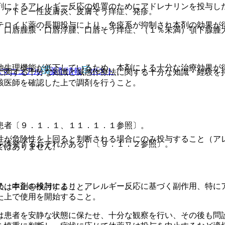
剤によるアレルギー反応の処置のためにアドレナリンを投与し
、アトピー性皮膚炎、皮膚そう痒症、発疹。
テロイド薬の長期投与により、免疫系が抑制され本剤の効果が
）口唇腫脹・口唇浮腫、口唇そう痒症、（１％未満）顎下腺腫
他生理機能が低下しているため、本剤による十分な治療効果が
Rマニュアル
薬剤情報
ポスト
に関する十分な知識と減感作療法に関する十分な知識・経験を
該医師を確認した上で調剤を行うこと。
患者〔９．１．１、１１．１．１参照〕。
性が危険性を上回ると判断される場合にのみ投与すること（ア
を誘発するおそれがある］〔９．１．２参照〕。
ではありません。
め、本剤の投与により、アレルギー反応に基づく副作用、特に
又は中止を検討すること。
た上で使用を開始すること。
は患者を安静な状態に保たせ、十分な観察を行い、その後も問