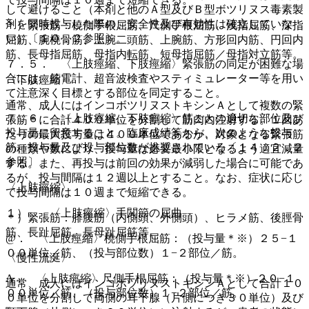
して避けること（本剤と他のＡ型及びＢ型ボツリヌス毒素製
剤を同時投与した際の、安全性及び有効性は確立していな
＊）緊張筋：橈側手根屈筋、尺側手根屈筋、浅指屈筋、深指
い）〔１０．２参照〕。
屈筋、腕橈骨筋、上腕二頭筋、上腕筋、方形回内筋、円回内
筋、長母指屈筋、母指内転筋、短母指屈筋／母指対立筋等。
７．５． 〈上肢痙縮、下肢痙縮〉緊張筋の同定が困難な場
合には、筋電計、超音波検査やスティミュレーター等を用い
〈下肢痙縮〉
て注意深く目標とする部位を同定すること。
通常、成人にはインコボツリヌストキシンＡとして複数の緊
７．６． 〈上肢痙縮、下肢痙縮〉筋ごとの適切な部位及び
張筋＊に合計４００単位を分割して筋肉内注射する。１回あ
投与量に留意すること。臨床成績等から、次のような投与
たりの最大投与量は４００単位であるが、対象となる緊張筋
筋、投与量及び投与部位数が推奨されている〔１４．２．２
の種類や数により、投与量は必要最小限となるよう適宜減量
参照〕。
する。また、再投与は前回の効果が減弱した場合に可能であ
るが、投与間隔は１２週以上とすること。なお、症状に応じ
〈上肢痙縮〉
て投与間隔は１０週まで短縮できる。
１）． 〈上肢痙縮〉手関節の屈曲
＊）緊張筋：腓腹筋（内側頭、外側頭）、ヒラメ筋、後脛骨
筋、長趾屈筋、長母趾屈筋等。
@． 〈上肢痙縮〉橈側手根屈筋：（投与量＊※）２５−１
００単位／筋、（投与部位数）１−２部位／筋。
〈慢性流涎〉
A． 〈上肢痙縮〉尺側手根屈筋：（投与量＊※）２０−１
通常、成人にはインコボツリヌストキシンＡとして合計１０
００単位／筋、（投与部位数）１−２部位／筋。
０単位を分割して両側の耳下腺（片側につき３０単位）及び