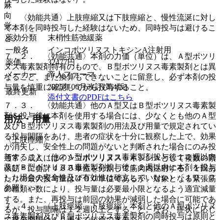
麻
向
・ 〈効能共通〉上肢痙縮又は下肢痙縮と、慢性流涎に対し
覚
て本剤を同時投与した経験はないため、同時投与は避けるこ
薬効分類
末梢性筋弛緩薬
と。
一般名
インコボツリヌストキシンA注射用
７．２． 〈効能共通〉本剤の力価（単位）は、Ａ型ボツリ
薬価
32477
円
ヌス毒素製剤特有のもので、Ｂ型ボツリヌス毒素製剤とは異
メーカー
帝人ファーマ
なること、また換算もできないことに留意し、必ず本剤の投
2025年06月改訂(第4版)
与量を慎重に確認してから投与すること。
最終更新
添付文書のPDFはこちら
７．３． 〈効能共通〉他のＡ型又はＢ型ボツリヌス毒素製
剤を投与後に本剤を使用する場合には、少なくとも他のＡ型
用法・用量
及びＢ型ボツリヌス毒素製剤の用法及び用量で規定されてい
る投与間隔をあけ、患者の症状を十分に観察した上で、効果
〈上肢痙縮〉
が消失し、安全性上の問題がないと判断された場合にのみ投
与すること（他のＡ型ボツリヌス毒素製剤投与後１２週以内
通常、成人にはインコボツリヌストキシンＡとして複数の緊
及びＢ型ボツリヌス毒素製剤投与後１２週以内に本剤を投与
張筋＊に合計４００単位を分割して筋肉内注射する。１回あ
した場合の安全性及び有効性は確立していない）〔１０．２
たりの最大投与量は４００単位であるが、対象となる緊張筋
参照〕。
の種類や数により、投与量は必要最小限となるよう適宜減量
する。また、再投与は前回の効果が減弱した場合に可能であ
７．４． 〈上肢痙縮、下肢痙縮〉本剤と他のＡ型ボツリヌ
るが、投与間隔は１２週以上とすること。なお、症状に応じ
ス毒素製剤及びＢ型ボツリヌス毒素製剤の同時投与は原則と
て投与間隔は１０週まで短縮できる。