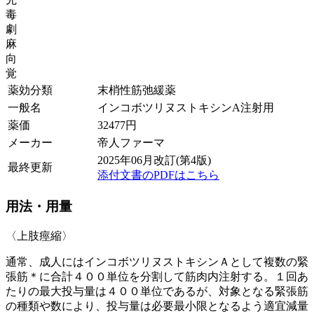
毒
劇
麻
向
覚
薬効分類
末梢性筋弛緩薬
一般名
インコボツリヌストキシンA注射用
薬価
32477
円
メーカー
帝人ファーマ
2025年06月改訂(第4版)
最終更新
添付文書のPDFはこちら
用法・用量
〈上肢痙縮〉
通常、成人にはインコボツリヌストキシンＡとして複数の緊
張筋＊に合計４００単位を分割して筋肉内注射する。１回あ
たりの最大投与量は４００単位であるが、対象となる緊張筋
の種類や数により、投与量は必要最小限となるよう適宜減量