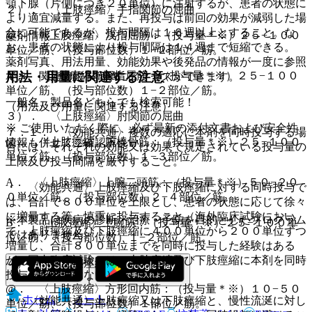
顎下腺（片側につき２０単位）に注射するが、患者の状態に
２）． 〈上肢痙縮〉手指関節の屈曲
より適宜減量する。また、再投与は前回の効果が減弱した場
合に可能であるが、投与間隔は１６週以上とすること。な
@． 〈上肢痙縮〉浅指屈筋：（投与量＊※）２５−１００
薬剤情報
お、患者の状態により投与間隔は１４週まで短縮できる。
単位／筋、（投与部位数）１−２部位／筋。
薬剤写真、用法用量、効能効果や後発品の情報が一度に参照
A． 〈上肢痙縮〉深指屈筋：（投与量＊※）２５−１００
用法・用量に関連する注意
でき、関連情報へ簡単にアクセスができます。
単位／筋、（投与部位数）１−２部位／筋。
一般名、製品名どちらでも検索可能！
（用法及び用量に関連する注意）
３）． 〈上肢痙縮〉肘関節の屈曲
※ ご使用いただく際に、必ず最新の添付文書および安全性
７．１． 〈効能共通〉複数の適応に本剤を同時投与する場
@． 〈上肢痙縮〉腕橈骨筋：（投与量＊※）２５−１００
情報も併せてご確認下さい。
合には、それぞれの効能又は効果で規定されている投与量の
単位／筋、（投与部位数）１−３部位／筋。
上限及び投与間隔を厳守すること。
A． 〈上肢痙縮〉上腕二頭筋：（投与量＊※）５０−２０
・ 〈効能共通〉上肢痙縮及び下肢痙縮に対する同時投与で
０単位／筋、（投与部位数）２−４部位／筋。
は、合計で８００単位を上限とし、患者の状態に応じて徐々
に増量する等、慎重に投与すること（海外臨床試験におい
※本製品は疾病の診断・治療・予防を目的としたプログラム
B． 〈上肢痙縮〉上腕筋：（投与量＊※）２５−１００単
て、上肢痙縮及び下肢痙縮に４００単位から２００単位ずつ
ではありません。
位／筋、（投与部位数）１−２部位／筋。
増量し、合計８００単位までを同時に投与した経験はある
が、国内臨床試験では、上肢痙縮及び下肢痙縮に本剤を同時
４）． 〈上肢痙縮〉前腕の回内
投与した経験はない）。
@． 〈上肢痙縮〉方形回内筋：（投与量＊※）１０−５０
ホーム
ノート
・ 〈効能共通〉上肢痙縮又は下肢痙縮と、慢性流涎に対し
単位／筋、（投与部位数）１部位／筋。