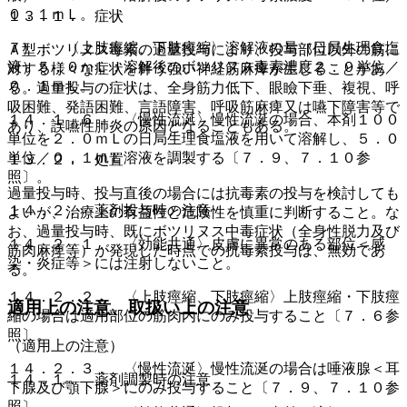
０．１ｍＬ。
１３．１． 症状
７）． 〈上肢痙縮、下肢痙縮〉溶解液の量（日局生理食塩
Ａ型ボツリヌス毒素の過量投与により、投与部位以外の筋に
液）５．０ｍＬ：溶解後のボツリヌス毒素濃度２．０単位／
対する様々な症状を伴う強い神経筋麻痺が生じることがあ
０．１ｍＬ。
る。過量投与の症状は、全身筋力低下、眼瞼下垂、複視、呼
吸困難、発語困難、言語障害、呼吸筋麻痺又は嚥下障害等で
１４．１．６． 〈慢性流涎〉慢性流涎の場合、本剤１００
あり、誤嚥性肺炎の原因となることもある。
単位を２．０ｍＬの日局生理食塩液を用いて溶解し、５．０
単位／０．１ｍＬ溶液を調製する〔７．９、７．１０参
１３．２． 処置
照〕。
過量投与時、投与直後の場合には抗毒素の投与を検討しても
１４．２． 薬剤投与時の注意
よいが、治療上の有益性と危険性を慎重に判断すること。な
お、過量投与時、既にボツリヌス中毒症状（全身性脱力及び
１４．２．１． 〈効能共通〉皮膚に異常のある部位＜感
筋肉麻痺等）が発現した時点での抗毒素投与は、無効であ
染・炎症等＞には注射しないこと。
る。
１４．２．２． 〈上肢痙縮、下肢痙縮〉上肢痙縮・下肢痙
適用上の注意、取扱い上の注意
縮の場合は適用部位の筋肉内にのみ投与すること〔７．６参
照〕。
（適用上の注意）
１４．２．３． 〈慢性流涎〉慢性流涎の場合は唾液腺＜耳
１４．１． 薬剤調製時の注意
下腺及び顎下腺＞にのみ投与すること〔７．９、７．１０参
照〕。