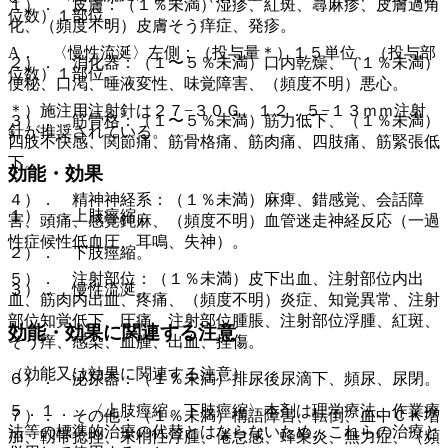
１）． 皮膚：（１％未満）湿疹、紅斑、蕁麻疹、皮膚過角
位数）１部位。
化、（頻度不明）皮膚そう痒症、発疹。
A． 〈慢性流涎〉左側：（投与量＊）１５単位、（投与部
２）． 消化器：（１〜５％未満）口内乾燥、（１％未満）
位数）１部位。
便秘、口渇、唾液変性、味覚障害、（頻度不明）悪心。
＊）施注用注射針は２７−３０Ｇ、１２．５−１３ｍｍ注射
３）． 筋骨格：（１〜５％未満）筋力低下、（１％未満）
針が推奨されている。
四肢不快感、関節痛、筋骨格痛、筋肉痛、四肢痛、筋緊張低
下。
効能・効果
４）． 精神神経系：（１％未満）麻痺、錯感覚、会話障
１）． 上肢痙縮。
害、頭痛、感覚鈍麻、（頻度不明）血管迷走神経反応（一過
性症候性低血圧、耳鳴、失神）。
２）． 下肢痙縮。
５）． 注射部位：（１％未満）皮下出血、注射部位内出
３）． 慢性流涎。
血、筋肉内出血、疼痛、（頻度不明）炎症、知覚異常、注射
部位知覚低下、圧痛、注射部位腫脹、注射部位浮腫、紅斑、
効能・効果に関連する注意
そう痒、感染、血腫、出血、挫傷。
（効能又は効果に関連する注意）
６）． 泌尿器：（１％未満）排尿後尿滴下、頻尿、尿閉。
５．１． 〈上肢痙縮、下肢痙縮〉本剤は理学療法、作業療
７）． その他：（１％未満）構語障害、転倒、血中ＣＫ増
法等の標準的治療の代替とはならないため、これらの治療と
加、靱帯捻挫、末梢性浮腫、倦怠感、蜂巣炎、無力症、（頻