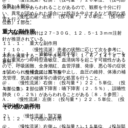
位数）１部位。
次の副作用があらわれることがあるので、観察を十分に行
い、異常が認められた場合には投与を中止するなど適切な処
A． 〈慢性流涎〉左側：（投与量＊）２０単位、（投与部
置を行うこと。
位数）１部位。
重大な副作用
＊）施注用注射針は２７−３０Ｇ、１２．５−１３ｍｍ注射
針が推奨されている。
１１．１． 重大な副作用
７．１０． 〈慢性流涎〉患者の状態に応じて次を参考に、
１１．１．１． 過敏症（頻度不明）：アナフィラキシーを
本剤を減量することができる〔１４．１．６、１４．２．３
含む重篤かつ即時型過敏症、血清病等を起こす可能性がある
参照〕。
ので、呼吸困難、全身潮紅、血管浮腫、発疹、悪心等の症状
が認められた場合には投与を中止し、血圧の維持、体液の補
１）． 〈慢性流涎〉耳下腺
充管理、気道の確保等の適切な処置を行うこと。
@． 〈慢性流涎〉右側：（投与量＊）２２．５単位、（投
１１．１．２． 嚥下障害：嚥下障害（２．５％）、誤嚥性
与部位数）１部位。
肺炎（０．２％）があらわれることがある〔８．５参照〕。
A． 〈慢性流涎〉左側：（投与量＊）２２．５単位、（投
与部位数）１部位。
その他の副作用
２）． 〈慢性流涎〉顎下腺
１１．２． その他の副作用
@． 〈慢性流涎〉右側：（投与量＊）１５単位、（投与部