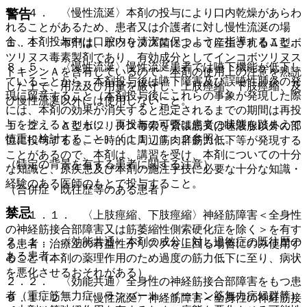
８．４． 〈慢性流涎〉本剤の投与により口内乾燥があらわ
警告
れることがあるため、患者又は介護者に対し慢性流涎の場
合、本剤投与中は口腔内を清潔に保つように指導すること。
１．１． 本剤は、ボツリヌス菌によって産生されるＡ型ボ
ツリヌス毒素製剤であり、有効成分としてインコボツリヌス
８．５． 〈慢性流涎〉慢性流涎患者では嚥下機能が低下し
トキシンＡを含有しているので、本剤の使用上の注意を熟読
ていることから、本剤投与後は嚥下障害及び誤嚥性肺炎の発
した上で、用法及び用量を厳守し、上肢痙縮、下肢痙縮、及
現に留意すること（本剤投与後にこれらの事象が発現した際
び慢性流涎以外には使用しないこと。
には、本剤の効果が消失すると想定されるまでの期間は再投
与を控えるとともに、再投与の可否は患者の状態を踏まえて
１．２． Ａ型ボツリヌス毒素を緊張筋又は唾液腺以外の部
慎重に検討すること）〔１１．１．２参照〕。
位に投与すると、一時的に周辺筋肉群筋力低下等が発現する
ことがあるので、本剤は、講習を受け、本剤についての十分
（特定の背景を有する患者に関する注意）
な知識と、原疾患及び本剤の施注手技に必要な十分な知識・
経験のある医師のもとで投与すること。
（合併症・既往歴等のある患者）
禁忌
９．１．１． 〈上肢痙縮、下肢痙縮〉神経筋障害＜全身性
の神経筋接合部障害又は筋萎縮性側索硬化症を除く＞を有す
２．１． 〈効能共通〉本剤の成分に対し過敏症の既往歴の
る患者：治療上の有益性がリスクを上回る場合にのみ使用す
ある患者。
ること（本剤の薬理作用のため過度の筋力低下に至り、病状
を悪化させるおそれがある）。
２．２． 〈効能共通〉全身性の神経筋接合部障害をもつ患
者（重症筋無力症、ランバート・イートン筋無力症候群等）
９．１．２． 〈慢性流涎〉神経筋障害＜全身性の神経筋接