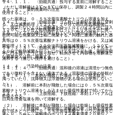
１４．１．１． 〈効能共通〉投与する直前に溶解すること
（ただし溶解後は２℃〜８℃に保存し、調製２４時間以内に
１４．３． 薬剤廃棄時の注意
使用すること）。
残った薬液は、０．５％次亜塩素酸ナトリウム溶液を加え
１４．１．２． 〈効能共通〉ゴム栓に注射針を垂直に穿刺
る、又は滅菌処理（１２１℃、２０分で高圧蒸気滅菌後に、
し、泡立たないように溶解液をゆっくりとバイアル中に注入
１２０℃、１０分で乾熱滅菌を行う）により失活させた後、
する。バイアルの陰圧が保たれていない場合は使用しないこ
密閉可能な廃棄袋又は箱に廃棄する。同様に薬液の触れた器
と。
具等は０．５％次亜塩素酸ナトリウム溶液をかける、又は滅
菌処理（１２１℃、２０分で高圧蒸気滅菌後に、１２０℃、
１４．１．３． 〈効能共通〉溶解液注入後、バイアルを丁
１０分で乾熱滅菌を行う）にかけて失活させた後、密閉可能
寧に円を描くように振り混ぜ、転倒させて内容物を溶解液と
な廃棄袋又は箱に廃棄する。
混和する（激しい撹拌を避けること）。
１４．４． 汚染時の注意
１４．１．４． 〈効能共通〉混和後の溶液は清澄かつ無色
であり微粒子を含まない液体である（混和後の溶液の外観が
１４．４．１． 本剤が飛散した場合：すべて拭き取る。
濁っていたり、沈降物又は浮遊物がある場合は使用しないこ
と）。
（１）． 溶解前に本剤が飛散した場合には０．５％次亜塩
素酸ナトリウム溶液をしみ込ませた吸収性素材で拭いてから
１４．１．５． 〈上肢痙縮、下肢痙縮〉本剤１バイアルは
乾燥させる。
日局生理食塩液を用いて溶解する。
（２）． 溶解後に本剤が飛散した場合は乾燥した吸収性素
１）． 〈上肢痙縮、下肢痙縮〉溶解液の量（日局生理食塩
材で拭きとった後に０．５％次亜塩素酸ナトリウム溶液をし
液）０．５ｍＬ：溶解後のボツリヌス毒素濃度２０単位／