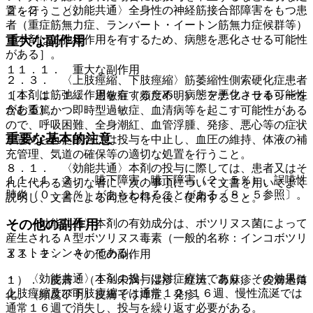
２．２． 〈効能共通〉全身性の神経筋接合部障害をもつ患
置を行うこと。
者（重症筋無力症、ランバート・イートン筋無力症候群等）
重大な副作用
［本剤は筋弛緩作用を有するため、病態を悪化させる可能性
がある］。
１１．１． 重大な副作用
２．３． 〈上肢痙縮、下肢痙縮〉筋萎縮性側索硬化症患者
［本剤は筋弛緩作用を有するため、病態を悪化させる可能性
１１．１．１． 過敏症（頻度不明）：アナフィラキシーを
がある］。
含む重篤かつ即時型過敏症、血清病等を起こす可能性がある
ので、呼吸困難、全身潮紅、血管浮腫、発疹、悪心等の症状
重要な基本的注意
が認められた場合には投与を中止し、血圧の維持、体液の補
充管理、気道の確保等の適切な処置を行うこと。
８．１． 〈効能共通〉本剤の投与に際しては、患者又はそ
１１．１．２． 嚥下障害：嚥下障害（２．５％）、誤嚥性
れに代わる適切な者に、次の事項について文書を用いてよく
肺炎（０．２％）があらわれることがある〔８．５参照〕。
説明し、文書による同意を得た後、使用すること。
その他の副作用
・ 〈効能共通〉本剤の有効成分は、ボツリヌス菌によって
産生されるＡ型ボツリヌス毒素（一般的名称：インコボツリ
ヌストキシンＡ）である。
１１．２． その他の副作用
・ 〈効能共通〉本剤の投与は対症療法であり、その効果は
１）． 皮膚：（１％未満）湿疹、紅斑、蕁麻疹、皮膚過角
上肢痙縮及び下肢痙縮では通常１２−１６週、慢性流涎では
化、（頻度不明）皮膚そう痒症、発疹。
通常１６週で消失し、投与を繰り返す必要がある。