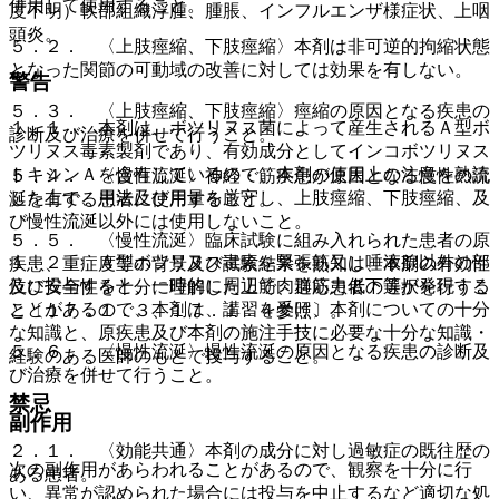
併用して使用すること。
度不明）軟部組織浮腫、腫脹、インフルエンザ様症状、上咽
頭炎。
５．２． 〈上肢痙縮、下肢痙縮〉本剤は非可逆的拘縮状態
となった関節の可動域の改善に対しては効果を有しない。
警告
５．３． 〈上肢痙縮、下肢痙縮〉痙縮の原因となる疾患の
１．１． 本剤は、ボツリヌス菌によって産生されるＡ型ボ
診断及び治療を併せて行うこと。
ツリヌス毒素製剤であり、有効成分としてインコボツリヌス
トキシンＡを含有しているので、本剤の使用上の注意を熟読
５．４． 〈慢性流涎〉神経・筋疾患が原因となる慢性の流
した上で、用法及び用量を厳守し、上肢痙縮、下肢痙縮、及
涎を有する患者に使用すること。
び慢性流涎以外には使用しないこと。
５．５． 〈慢性流涎〉臨床試験に組み入れられた患者の原
１．２． Ａ型ボツリヌス毒素を緊張筋又は唾液腺以外の部
疾患、重症度等の背景及び試験結果を熟知し、本剤の有効性
位に投与すると、一時的に周辺筋肉群筋力低下等が発現する
及び安全性を十分に理解した上で、適応患者の選択を行うこ
ことがあるので、本剤は、講習を受け、本剤についての十分
と〔１７．１．３、１７．１．４参照〕。
な知識と、原疾患及び本剤の施注手技に必要な十分な知識・
５．６． 〈慢性流涎〉慢性流涎の原因となる疾患の診断及
経験のある医師のもとで投与すること。
び治療を併せて行うこと。
禁忌
副作用
２．１． 〈効能共通〉本剤の成分に対し過敏症の既往歴の
次の副作用があらわれることがあるので、観察を十分に行
ある患者。
い、異常が認められた場合には投与を中止するなど適切な処