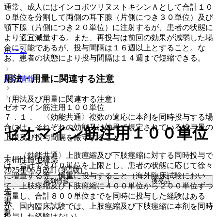
通常、成人にはインコボツリヌストキシンＡとして合計１０
０単位を分割して両側の耳下腺（片側につき３０単位）及び
顎下腺（片側につき２０単位）に注射するが、患者の状態に
より適宜減量する。また、再投与は前回の効果が減弱した場
合に可能であるが、投与間隔は１６週以上とすること。な
ホーム
お、患者の状態により投与間隔は１４週まで短縮できる。
用法・用量に関連する注意
薬剤情報
（用法及び用量に関連する注意）
ゼオマイン筋注用１００単位
７．１． 〈効能共通〉複数の適応に本剤を同時投与する場
合には、それぞれの効能又は効果で規定されている投与量の
ゼオマイン筋注用１００単位
上限及び投与間隔を厳守すること。
・ 〈効能共通〉上肢痙縮及び下肢痙縮に対する同時投与で
末梢性筋弛緩薬
は、合計で８００単位を上限とし、患者の状態に応じて徐々
2025年06月改訂(第4版)
に増量する等、慎重に投与すること（海外臨床試験におい
薬剤情報
後発品
て、上肢痙縮及び下肢痙縮に４００単位から２００単位ずつ
先
増量し、合計８００単位までを同時に投与した経験はある
毒
が、国内臨床試験では、上肢痙縮及び下肢痙縮に本剤を同時
劇
投与した経験はない）。