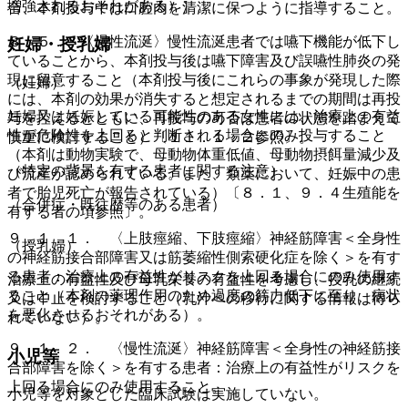
増強されるおそれがある）］。
合、本剤投与中は口腔内を清潔に保つように指導すること。
８．５． 〈慢性流涎〉慢性流涎患者では嚥下機能が低下し
妊婦・授乳婦
ていることから、本剤投与後は嚥下障害及び誤嚥性肺炎の発
現に留意すること（本剤投与後にこれらの事象が発現した際
（妊婦）
には、本剤の効果が消失すると想定されるまでの期間は再投
妊婦又は妊娠している可能性のある女性には、治療上の有益
与を控えるとともに、再投与の可否は患者の状態を踏まえて
性が危険性を上回ると判断される場合にのみ投与すること
慎重に検討すること）〔１１．１．２参照〕。
（本剤は動物実験で、母動物体重低値、母動物摂餌量減少及
（特定の背景を有する患者に関する注意）
び流産が認められている。また、類薬において、妊娠中の患
者で胎児死亡が報告されている）〔８．１、９．４生殖能を
（合併症・既往歴等のある患者）
有する者の項参照〕。
９．１．１． 〈上肢痙縮、下肢痙縮〉神経筋障害＜全身性
（授乳婦）
の神経筋接合部障害又は筋萎縮性側索硬化症を除く＞を有す
る患者：治療上の有益性がリスクを上回る場合にのみ使用す
治療上の有益性及び母乳栄養の有益性を考慮し、授乳の継続
ること（本剤の薬理作用のため過度の筋力低下に至り、病状
又は中止を検討すること（乳汁への移行に関する情報は得ら
を悪化させるおそれがある）。
れていない）。
９．１．２． 〈慢性流涎〉神経筋障害＜全身性の神経筋接
小児等
合部障害を除く＞を有する患者：治療上の有益性がリスクを
上回る場合にのみ使用すること。
小児等を対象とした臨床試験は実施していない。