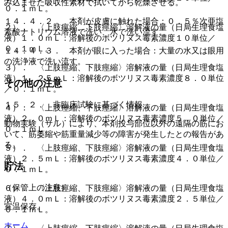
み込ませた吸収性素材で拭いてから乾燥させる。
０．１ｍＬ。
１４．４．２． 本剤が皮膚に触れた場合：０．５％次亜塩
２）． 〈上肢痙縮、下肢痙縮〉溶解液の量（日局生理食塩
素酸ナトリウム溶液で洗い、水で洗い流す。
液）１．０ｍＬ：溶解後のボツリヌス毒素濃度１０単位／
０．１ｍＬ。
１４．４．３． 本剤が眼に入った場合：大量の水又は眼用
の洗浄液で洗い流す。
３）． 〈上肢痙縮、下肢痙縮〉溶解液の量（日局生理食塩
液）１．２５ｍＬ：溶解後のボツリヌス毒素濃度８．０単位
その他の注意
／０．１ｍＬ。
１５．２． 非臨床試験に基づく情報
４）． 〈上肢痙縮、下肢痙縮〉溶解液の量（日局生理食塩
液）２．０ｍＬ：溶解後のボツリヌス毒素濃度５．０単位／
動物実験（サル）により、本剤投与部位以外の遠隔の筋にお
０．１ｍＬ。
いて、筋萎縮や筋重量減少等の障害が発生したとの報告があ
る。
５）． 〈上肢痙縮、下肢痙縮〉溶解液の量（日局生理食塩
液）２．５ｍＬ：溶解後のボツリヌス毒素濃度４．０単位／
貯法
０．１ｍＬ。
（保管上の注意）
６）． 〈上肢痙縮、下肢痙縮〉溶解液の量（日局生理食塩
液）４．０ｍＬ：溶解後のボツリヌス毒素濃度２．５単位／
室温保存。
０．１ｍＬ。
ホーム