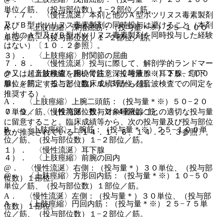
単位／筋、（投与部位数）１−２部位／筋。
７．７． 〈慢性流涎〉本剤と他のＡ型ボツリヌス毒素製剤
及びＢ型ボツリヌス毒素製剤の同時投与は避けること（本剤
A． 〈上肢痙縮〉深指屈筋：（投与量＊※）２５−１００
と他のＡ型及びＢ型ボツリヌス毒素製剤を同時投与した経験
単位／筋、（投与部位数）１−２部位／筋。
はない）〔１０．２参照〕。
３）． 〈上肢痙縮〉肘関節の屈曲
７．８． 〈慢性流涎〉投与に際して、解剖学的ランドマー
@． 〈上肢痙縮〉腕橈骨筋：（投与量＊※）２５−１００
ク又は超音波検査を用いて注意深く唾液腺（耳下腺、顎下
単位／筋、（投与部位数）１−３部位／筋。
腺）を同定すること（臨床成績等から超音波検査での同定を
推奨する）。
A． 〈上肢痙縮〉上腕二頭筋：（投与量＊※）５０−２０
０単位／筋、（投与部位数）２−４部位／筋。
７．９． 〈慢性流涎〉投与対象唾液腺ごとの適切な投与量
に留意すること。臨床成績等から、次の投与量及び投与部位
B． 〈上肢痙縮〉上腕筋：（投与量＊※）２５−１００単
数が推奨されている〔１４．１．６、１４．２．３参照〕。
位／筋、（投与部位数）１−２部位／筋。
１）． 〈慢性流涎〉耳下腺
４）． 〈上肢痙縮〉前腕の回内
@． 〈慢性流涎〉右側：（投与量＊）３０単位、（投与部
@． 〈上肢痙縮〉方形回内筋：（投与量＊※）１０−５０
位数）１部位。
単位／筋、（投与部位数）１部位／筋。
A． 〈慢性流涎〉左側：（投与量＊）３０単位、（投与部
A． 〈上肢痙縮〉円回内筋：（投与量＊※）２５−７５単
位数）１部位。
位／筋、（投与部位数）１−２部位／筋。