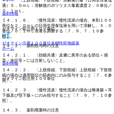
７）． 〈上肢痙縮、下肢痙縮〉溶解液の量（日局生理食塩
液）５．０ｍＬ：溶解後のボツリヌス毒素濃度２．０単位／
０．１ｍＬ。
薬剤情報
１４．１．６． 〈慢性流涎〉慢性流涎の場合、本剤１００
単位を２．０ｍＬの日局生理食塩液を用いて溶解し、５．０
ゼオマイン筋注用１００単位
単位／０．１ｍＬ溶液を調製する〔７．９、７．１０参
照〕。
ゼオマイン注用１００単位
末梢性筋弛緩薬
１４．２． 薬剤投与時の注意
ホーム
１４．２．１． 〈効能共通〉皮膚に異常のある部位＜感
染・炎症等＞には注射しないこと。
薬剤情報
１４．２．２． 〈上肢痙縮、下肢痙縮〉上肢痙縮・下肢痙
縮の場合は適用部位の筋肉内にのみ投与すること〔７．６参
ゼオマイン筋注用１００単位
照〕。
１４．２．３． 〈慢性流涎〉慢性流涎の場合は唾液腺＜耳
下腺及び顎下腺＞にのみ投与すること〔７．９、７．１０参
照〕。
１４．３． 薬剤廃棄時の注意