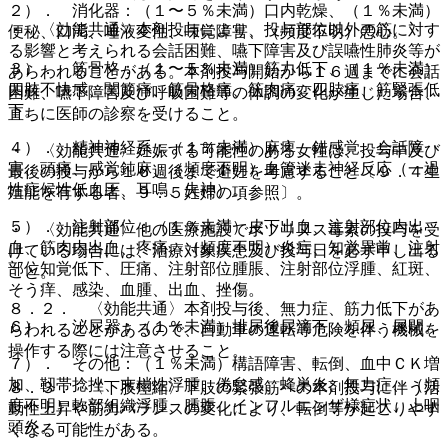
２）． 消化器：（１〜５％未満）口内乾燥、（１％未満）
・ 〈効能共通〉本剤投与により、投与部位以外の筋に対す
便秘、口渇、唾液変性、味覚障害、（頻度不明）悪心。
る影響と考えられる会話困難、嚥下障害及び誤嚥性肺炎等が
３）． 筋骨格：（１〜５％未満）筋力低下、（１％未満）
あらわれることがある。本剤投与開始から１６週までに会話
四肢不快感、関節痛、筋骨格痛、筋肉痛、四肢痛、筋緊張低
困難、嚥下障害及び呼吸困難等の体調の変化が生じた場合、
下。
直ちに医師の診察を受けること。
４）． 精神神経系：（１％未満）麻痺、錯感覚、会話障
・ 〈効能共通〉妊娠する可能性のある女性は、投与中及び
害、頭痛、感覚鈍麻、（頻度不明）血管迷走神経反応（一過
最後の投与から１６週後まで避妊を考慮すること〔９．４生
性症候性低血圧、耳鳴、失神）。
殖能を有する者、９．５妊婦の項参照〕。
５）． 注射部位：（１％未満）皮下出血、注射部位内出
・ 〈効能共通〉他の医療施設でボツリヌス毒素の投与を受
血、筋肉内出血、疼痛、（頻度不明）炎症、知覚異常、注射
けている場合には、治療対象疾患及び投与日を必ず申し出る
部位知覚低下、圧痛、注射部位腫脹、注射部位浮腫、紅斑、
こと。
そう痒、感染、血腫、出血、挫傷。
８．２． 〈効能共通〉本剤投与後、無力症、筋力低下があ
６）． 泌尿器：（１％未満）排尿後尿滴下、頻尿、尿閉。
らわれることがあるので、自動車の運転等危険を伴う機械を
操作する際には注意させること。
７）． その他：（１％未満）構語障害、転倒、血中ＣＫ増
加、靱帯捻挫、末梢性浮腫、倦怠感、蜂巣炎、無力症、（頻
８．３． 〈下肢痙縮〉下肢の緊張筋への本剤投与に伴う活
度不明）軟部組織浮腫、腫脹、インフルエンザ様症状、上咽
動性上昇や筋力バランスの変化により、転倒等が起こりやす
頭炎。
くなる可能性がある。