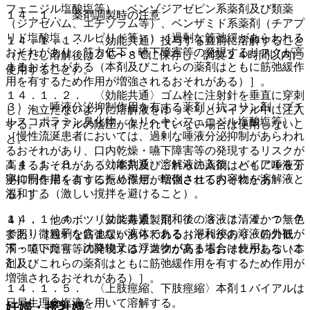
フェニジル塩酸塩等）、ベンゾジアゼピン系薬剤及び類薬
１４．１． 薬剤調製時の注意
（ジアゼパム、エチゾラム等）、ベンザミド系薬剤（チアプ
リド塩酸塩、スルピリド等））［過剰な筋弛緩があらわれる
１４．１．１． 〈効能共通〉投与する直前に溶解すること
おそれがあり、筋力低下・嚥下障害等の発現するリスクが高
（ただし溶解後は２℃〜８℃に保存し、調製２４時間以内に
まるおそれがある（本剤及びこれらの薬剤はともに筋弛緩作
使用すること）。
用を有するため作用が増強されるおそれがある）］。
１４．１．２． 〈効能共通〉ゴム栓に注射針を垂直に穿刺
３）． 唾液分泌抑制作用を有する薬剤（抗コリン剤（ブチ
し、泡立たないように溶解液をゆっくりとバイアル中に注入
ルスコポラミン臭化物、トリヘキシフェニジル塩酸塩等））
する。バイアルの陰圧が保たれていない場合は使用しないこ
［慢性流涎患者においては、過剰な唾液分泌抑制があらわれ
と。
るおそれがあり、口内乾燥・嚥下障害等の発現するリスクが
１４．１．３． 〈効能共通〉溶解液注入後、バイアルを丁
高まるおそれがある（本剤及びこれらの薬剤はともに唾液分
寧に円を描くように振り混ぜ、転倒させて内容物を溶解液と
泌抑制作用を有するため作用が増強されるおそれがあ
混和する（激しい撹拌を避けること）。
る）］。
１４．１．４． 〈効能共通〉混和後の溶液は清澄かつ無色
４）． 他のボツリヌス毒素製剤〔７．３、７．４、７．７
であり微粒子を含まない液体である（混和後の溶液の外観が
参照〕［過剰な筋弛緩があらわれるおそれがあり、筋力低
濁っていたり、沈降物又は浮遊物がある場合は使用しないこ
下・嚥下障害等の発現するリスクが高まるおそれがある（本
と）。
剤及びこれらの薬剤はともに筋弛緩作用を有するため作用が
増強されるおそれがある）］。
１４．１．５． 〈上肢痙縮、下肢痙縮〉本剤１バイアルは
日局生理食塩液を用いて溶解する。
妊婦・授乳婦