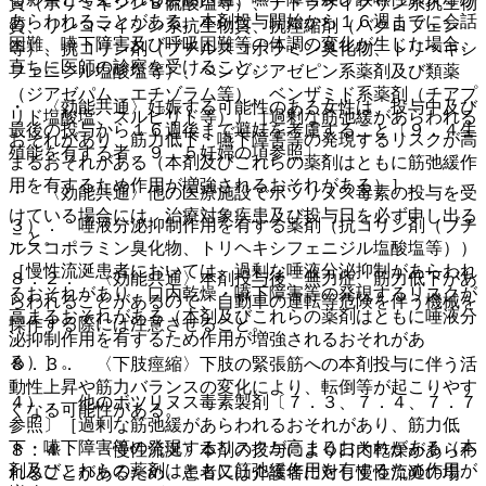
質（ポリミキシンＢ硫酸塩等）、テトラサイクリン系抗生物
あらわれることがある。本剤投与開始から１６週までに会話
質、リンコマイシン系抗生物質、抗痙縮剤（バクロフェン
困難、嚥下障害及び呼吸困難等の体調の変化が生じた場合、
等）、抗コリン剤（ブチルスコポラミン臭化物、トリヘキシ
直ちに医師の診察を受けること。
フェニジル塩酸塩等）、ベンゾジアゼピン系薬剤及び類薬
（ジアゼパム、エチゾラム等）、ベンザミド系薬剤（チアプ
・ 〈効能共通〉妊娠する可能性のある女性は、投与中及び
リド塩酸塩、スルピリド等））［過剰な筋弛緩があらわれる
最後の投与から１６週後まで避妊を考慮すること〔９．４生
おそれがあり、筋力低下・嚥下障害等の発現するリスクが高
殖能を有する者、９．５妊婦の項参照〕。
まるおそれがある（本剤及びこれらの薬剤はともに筋弛緩作
用を有するため作用が増強されるおそれがある）］。
・ 〈効能共通〉他の医療施設でボツリヌス毒素の投与を受
けている場合には、治療対象疾患及び投与日を必ず申し出る
３）． 唾液分泌抑制作用を有する薬剤（抗コリン剤（ブチ
こと。
ルスコポラミン臭化物、トリヘキシフェニジル塩酸塩等））
［慢性流涎患者においては、過剰な唾液分泌抑制があらわれ
８．２． 〈効能共通〉本剤投与後、無力症、筋力低下があ
るおそれがあり、口内乾燥・嚥下障害等の発現するリスクが
らわれることがあるので、自動車の運転等危険を伴う機械を
高まるおそれがある（本剤及びこれらの薬剤はともに唾液分
操作する際には注意させること。
泌抑制作用を有するため作用が増強されるおそれがあ
る）］。
８．３． 〈下肢痙縮〉下肢の緊張筋への本剤投与に伴う活
動性上昇や筋力バランスの変化により、転倒等が起こりやす
４）． 他のボツリヌス毒素製剤〔７．３、７．４、７．７
くなる可能性がある。
参照〕［過剰な筋弛緩があらわれるおそれがあり、筋力低
下・嚥下障害等の発現するリスクが高まるおそれがある（本
８．４． 〈慢性流涎〉本剤の投与により口内乾燥があらわ
剤及びこれらの薬剤はともに筋弛緩作用を有するため作用が
れることがあるため、患者又は介護者に対し慢性流涎の場