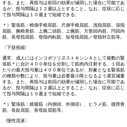
する。また、再投与は前回の効果が減弱した場合に可能であ
るが、投与間隔は１２週以上とすること。なお、症状に応じ
て投与間隔は１０週まで短縮できる。
＊）緊張筋：橈側手根屈筋、尺側手根屈筋、浅指屈筋、深指
屈筋、腕橈骨筋、上腕二頭筋、上腕筋、方形回内筋、円回内
筋、長母指屈筋、母指内転筋、短母指屈筋／母指対立筋等。
〈下肢痙縮〉
通常、成人にはインコボツリヌストキシンＡとして複数の緊
張筋＊に合計４００単位を分割して筋肉内注射する。１回あ
たりの最大投与量は４００単位であるが、対象となる緊張筋
の種類や数により、投与量は必要最小限となるよう適宜減量
する。また、再投与は前回の効果が減弱した場合に可能であ
るが、投与間隔は１２週以上とすること。なお、症状に応じ
て投与間隔は１０週まで短縮できる。
＊）緊張筋：腓腹筋（内側頭、外側頭）、ヒラメ筋、後脛骨
筋、長趾屈筋、長母趾屈筋等。
〈慢性流涎〉