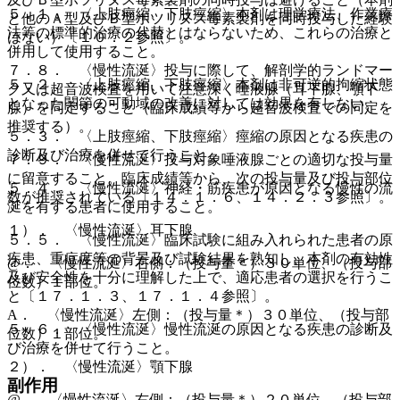
５．１． 〈上肢痙縮、下肢痙縮〉本剤は理学療法、作業療
と他のＡ型及びＢ型ボツリヌス毒素製剤を同時投与した経験
法等の標準的治療の代替とはならないため、これらの治療と
はない）〔１０．２参照〕。
併用して使用すること。
７．８． 〈慢性流涎〉投与に際して、解剖学的ランドマー
５．２． 〈上肢痙縮、下肢痙縮〉本剤は非可逆的拘縮状態
ク又は超音波検査を用いて注意深く唾液腺（耳下腺、顎下
となった関節の可動域の改善に対しては効果を有しない。
腺）を同定すること（臨床成績等から超音波検査での同定を
推奨する）。
５．３． 〈上肢痙縮、下肢痙縮〉痙縮の原因となる疾患の
診断及び治療を併せて行うこと。
７．９． 〈慢性流涎〉投与対象唾液腺ごとの適切な投与量
に留意すること。臨床成績等から、次の投与量及び投与部位
５．４． 〈慢性流涎〉神経・筋疾患が原因となる慢性の流
数が推奨されている〔１４．１．６、１４．２．３参照〕。
涎を有する患者に使用すること。
１）． 〈慢性流涎〉耳下腺
５．５． 〈慢性流涎〉臨床試験に組み入れられた患者の原
疾患、重症度等の背景及び試験結果を熟知し、本剤の有効性
@． 〈慢性流涎〉右側：（投与量＊）３０単位、（投与部
及び安全性を十分に理解した上で、適応患者の選択を行うこ
位数）１部位。
と〔１７．１．３、１７．１．４参照〕。
A． 〈慢性流涎〉左側：（投与量＊）３０単位、（投与部
５．６． 〈慢性流涎〉慢性流涎の原因となる疾患の診断及
位数）１部位。
び治療を併せて行うこと。
２）． 〈慢性流涎〉顎下腺
副作用
@． 〈慢性流涎〉右側：（投与量＊）２０単位、（投与部