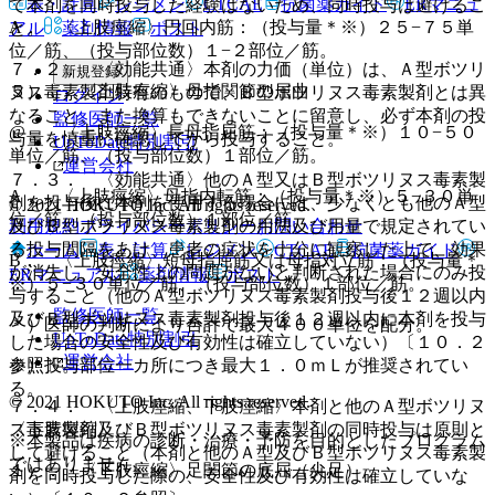
表・計算
レジメン
CTCAE
抗菌薬ガイド
ERマニュ
て本剤を同時投与した経験はないため、同時投与は避けるこ
A． 〈上肢痙縮〉円回内筋：（投与量＊※）２５−７５単
と。
アル
薬剤情報
ポスト
位／筋、（投与部位数）１−２部位／筋。
７．２． 〈効能共通〉本剤の力価（単位）は、Ａ型ボツリ
新規登録
５）． 〈上肢痙縮〉母指関節の屈曲
ヌス毒素製剤特有のもので、Ｂ型ボツリヌス毒素製剤とは異
ログイン
なること、また換算もできないことに留意し、必ず本剤の投
監修医師一覧
@． 〈上肢痙縮〉長母指屈筋：（投与量＊※）１０−５０
与量を慎重に確認してから投与すること。
UpToDate特別割引
単位／筋、（投与部位数）１部位／筋。
運営会社
７．３． 〈効能共通〉他のＡ型又はＢ型ボツリヌス毒素製
A． 〈上肢痙縮〉母指内転筋：（投与量＊※）５−３０単
剤を投与後に本剤を使用する場合には、少なくとも他のＡ型
© 2021 HOKUTO Inc. All rights reserved.
位／筋、（投与部位数）１部位／筋。
及びＢ型ボツリヌス毒素製剤の用法及び用量で規定されてい
利用規約
プライバシーポリシー
お問い合わせ
る投与間隔をあけ、患者の症状を十分に観察した上で、効果
ホーム
表・計算
レジメン
CTCAE
抗菌薬ガイド
B． 〈上肢痙縮〉短母指屈筋又は母指対立筋：（投与量＊
が消失し、安全性上の問題がないと判断された場合にのみ投
ERマニュアル
薬剤情報
ポスト
※）５−３０単位／筋、（投与部位数）１部位／筋。
与すること（他のＡ型ボツリヌス毒素製剤投与後１２週以内
監修医師一覧
及びＢ型ボツリヌス毒素製剤投与後１２週以内に本剤を投与
＊）医師の判断により合計で最大４００単位を配分。
UpToDate特別割引
した場合の安全性及び有効性は確立していない）〔１０．２
運営会社
参照〕。
※）投与部位一カ所につき最大１．０ｍＬが推奨されてい
る。
© 2021 HOKUTO Inc. All rights reserved.
７．４． 〈上肢痙縮、下肢痙縮〉本剤と他のＡ型ボツリヌ
ス毒素製剤及びＢ型ボツリヌス毒素製剤の同時投与は原則と
〈下肢痙縮〉
※本製品は疾病の診断・治療・予防を目的としたプログラム
して避けること（本剤と他のＡ型及びＢ型ボツリヌス毒素製
ではありません。
１）． 〈下肢痙縮〉足関節の底屈（尖足）
剤を同時投与した際の、安全性及び有効性は確立していな