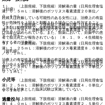
１）． 〈上肢痙縮、下肢痙縮〉溶解液の量（日局生理食塩
（妊婦）
液）０．５ｍＬ：溶解後のボツリヌス毒素濃度２０単位／
０．１ｍＬ。
妊婦又は妊娠している可能性のある女性には、治療上の有益
性が危険性を上回ると判断される場合にのみ投与すること
２）． 〈上肢痙縮、下肢痙縮〉溶解液の量（日局生理食塩
（本剤は動物実験で、母動物体重低値、母動物摂餌量減少及
液）１．０ｍＬ：溶解後のボツリヌス毒素濃度１０単位／
び流産が認められている。また、類薬において、妊娠中の患
０．１ｍＬ。
者で胎児死亡が報告されている）〔８．１、９．４生殖能を
有する者の項参照〕。
３）． 〈上肢痙縮、下肢痙縮〉溶解液の量（日局生理食塩
液）１．２５ｍＬ：溶解後のボツリヌス毒素濃度８．０単位
（授乳婦）
／０．１ｍＬ。
治療上の有益性及び母乳栄養の有益性を考慮し、授乳の継続
４）． 〈上肢痙縮、下肢痙縮〉溶解液の量（日局生理食塩
又は中止を検討すること（乳汁への移行に関する情報は得ら
液）２．０ｍＬ：溶解後のボツリヌス毒素濃度５．０単位／
れていない）。
０．１ｍＬ。
小児等
５）． 〈上肢痙縮、下肢痙縮〉溶解液の量（日局生理食塩
液）２．５ｍＬ：溶解後のボツリヌス毒素濃度４．０単位／
小児等を対象とした臨床試験は実施していない。
０．１ｍＬ。
過量投与
６）． 〈上肢痙縮、下肢痙縮〉溶解液の量（日局生理食塩
液）４．０ｍＬ：溶解後のボツリヌス毒素濃度２．５単位／