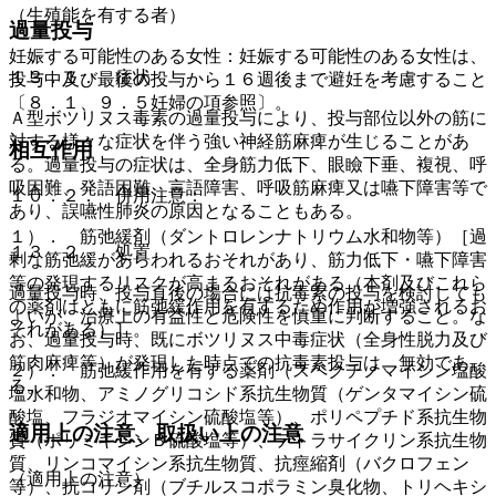
（生殖能を有する者）
過量投与
妊娠する可能性のある女性：妊娠する可能性のある女性は、
１３．１． 症状
投与中及び最後の投与から１６週後まで避妊を考慮すること
〔８．１、９．５妊婦の項参照〕。
Ａ型ボツリヌス毒素の過量投与により、投与部位以外の筋に
対する様々な症状を伴う強い神経筋麻痺が生じることがあ
相互作用
る。過量投与の症状は、全身筋力低下、眼瞼下垂、複視、呼
吸困難、発語困難、言語障害、呼吸筋麻痺又は嚥下障害等で
１０．２． 併用注意：
あり、誤嚥性肺炎の原因となることもある。
１）． 筋弛緩剤（ダントロレンナトリウム水和物等）［過
１３．２． 処置
剰な筋弛緩があらわれるおそれがあり、筋力低下・嚥下障害
等の発現するリスクが高まるおそれがある（本剤及びこれら
過量投与時、投与直後の場合には抗毒素の投与を検討しても
の薬剤はともに筋弛緩作用を有するため作用が増強されるお
よいが、治療上の有益性と危険性を慎重に判断すること。な
それがある）］。
お、過量投与時、既にボツリヌス中毒症状（全身性脱力及び
筋肉麻痺等）が発現した時点での抗毒素投与は、無効であ
２）． 筋弛緩作用を有する薬剤（スペクチノマイシン塩酸
る。
塩水和物、アミノグリコシド系抗生物質（ゲンタマイシン硫
酸塩、フラジオマイシン硫酸塩等）、ポリペプチド系抗生物
適用上の注意、取扱い上の注意
質（ポリミキシンＢ硫酸塩等）、テトラサイクリン系抗生物
質、リンコマイシン系抗生物質、抗痙縮剤（バクロフェン
（適用上の注意）
等）、抗コリン剤（ブチルスコポラミン臭化物、トリヘキシ