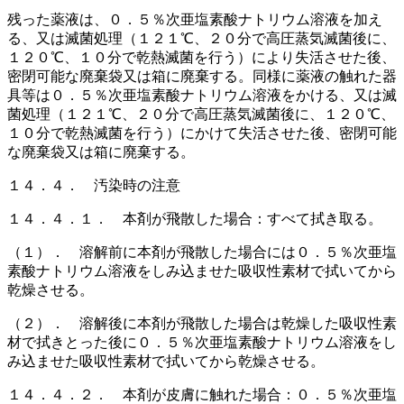
残った薬液は、０．５％次亜塩素酸ナトリウム溶液を加え
る、又は滅菌処理（１２１℃、２０分で高圧蒸気滅菌後に、
１２０℃、１０分で乾熱滅菌を行う）により失活させた後、
密閉可能な廃棄袋又は箱に廃棄する。同様に薬液の触れた器
具等は０．５％次亜塩素酸ナトリウム溶液をかける、又は滅
菌処理（１２１℃、２０分で高圧蒸気滅菌後に、１２０℃、
１０分で乾熱滅菌を行う）にかけて失活させた後、密閉可能
な廃棄袋又は箱に廃棄する。
１４．４． 汚染時の注意
１４．４．１． 本剤が飛散した場合：すべて拭き取る。
（１）． 溶解前に本剤が飛散した場合には０．５％次亜塩
素酸ナトリウム溶液をしみ込ませた吸収性素材で拭いてから
乾燥させる。
（２）． 溶解後に本剤が飛散した場合は乾燥した吸収性素
材で拭きとった後に０．５％次亜塩素酸ナトリウム溶液をし
み込ませた吸収性素材で拭いてから乾燥させる。
１４．４．２． 本剤が皮膚に触れた場合：０．５％次亜塩