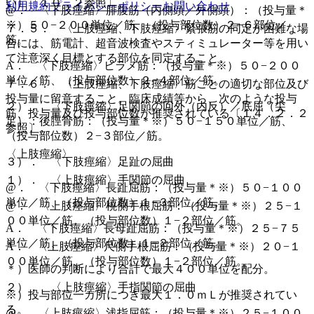
い）〔１０．２参照〕。
利用規約
プライバシーポリシー
お問い合わせ
@． 〈下肢痙縮〉腓腹筋（内側頭／外側頭）：（投与量＊
※）５０−２００単位／筋、（投与部位数）２−６部位／
７．５． 〈上肢痙縮、下肢痙縮〉緊張筋の同定が困難な場
筋。
合には、筋電計、超音波検査やスティミュレーター等を用い
て注意深く目標とする部位を同定すること。
A． 〈下肢痙縮〉ヒラメ筋：（投与量＊※）５０−２００
単位／筋、（投与部位数）２−４部位／筋。
７．６． 〈上肢痙縮、下肢痙縮〉筋ごとの適切な部位及び
投与量に留意すること。臨床成績等から、次のような投与
２）． 〈下肢痙縮〉足関節の回外（内反）／底屈（尖
筋、投与量及び投与部位数が推奨されている〔１４．２．２
足）：後脛骨筋：（投与量＊※）５０−１５０単位／筋、
参照〕。
（投与部位数）２−３部位／筋。
〈上肢痙縮〉
３）． 〈下肢痙縮〉足趾の屈曲
１）． 〈上肢痙縮〉手関節の屈曲
@． 〈下肢痙縮〉長趾屈筋：（投与量＊※）５０−１００
単位／筋、（投与部位数）１−３部位／筋。
@． 〈上肢痙縮〉橈側手根屈筋：（投与量＊※）２５−１
００単位／筋、（投与部位数）１−２部位／筋。
A． 〈下肢痙縮〉長母趾屈筋：（投与量＊※）２５−７５
単位／筋、（投与部位数）１−２部位／筋。
A． 〈上肢痙縮〉尺側手根屈筋：（投与量＊※）２０−１
００単位／筋、（投与部位数）１−２部位／筋。
＊）医師の判断により合計で最大４００単位を配分。
２）． 〈上肢痙縮〉手指関節の屈曲
※）投与部位一カ所につき最大１．０ｍＬが推奨されてい
る。
@． 〈上肢痙縮〉浅指屈筋：（投与量＊※）２５−１００