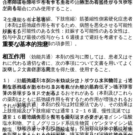
［本剤は筋弛緩作用を有するため、病態を悪化させる可能性
合部障害を除く＞を有する患者：治療上の有益性がリスクを
がある］。
上回る場合にのみ使用すること。
２．３． 〈上肢痙縮、下肢痙縮〉筋萎縮性側索硬化症患者
（生殖能を有する者）
［本剤は筋弛緩作用を有するため、病態を悪化させる可能性
妊娠する可能性のある女性：妊娠する可能性のある女性は、
がある］。
投与中及び最後の投与から１６週後まで避妊を考慮すること
〔８．１、９．５妊婦の項参照〕。
重要な基本的注意
相互作用
８．１． 〈効能共通〉本剤の投与に際しては、患者又はそ
れに代わる適切な者に、次の事項について文書を用いてよく
１０．２． 併用注意：
説明し、文書による同意を得た後、使用すること。
１）． 筋弛緩剤（ダントロレンナトリウム水和物等）［過
・ 〈効能共通〉本剤の有効成分は、ボツリヌス菌によって
剰な筋弛緩があらわれるおそれがあり、筋力低下・嚥下障害
産生されるＡ型ボツリヌス毒素（一般的名称：インコボツリ
等の発現するリスクが高まるおそれがある（本剤及びこれら
ヌストキシンＡ）である。
の薬剤はともに筋弛緩作用を有するため作用が増強されるお
・ 〈効能共通〉本剤の投与は対症療法であり、その効果は
それがある）］。
上肢痙縮及び下肢痙縮では通常１２−１６週、慢性流涎では
２）． 筋弛緩作用を有する薬剤（スペクチノマイシン塩酸
通常１６週で消失し、投与を繰り返す必要がある。
塩水和物、アミノグリコシド系抗生物質（ゲンタマイシン硫
・ 〈効能共通〉本剤投与により、投与部位以外の筋に対す
酸塩、フラジオマイシン硫酸塩等）、ポリペプチド系抗生物
る影響と考えられる会話困難、嚥下障害及び誤嚥性肺炎等が