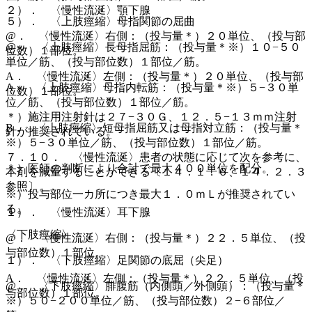
２）． 〈慢性流涎〉顎下腺
５）． 〈上肢痙縮〉母指関節の屈曲
@． 〈慢性流涎〉右側：（投与量＊）２０単位、（投与部
@． 〈上肢痙縮〉長母指屈筋：（投与量＊※）１０−５０
位数）１部位。
単位／筋、（投与部位数）１部位／筋。
A． 〈慢性流涎〉左側：（投与量＊）２０単位、（投与部
A． 〈上肢痙縮〉母指内転筋：（投与量＊※）５−３０単
位数）１部位。
位／筋、（投与部位数）１部位／筋。
＊）施注用注射針は２７−３０Ｇ、１２．５−１３ｍｍ注射
B． 〈上肢痙縮〉短母指屈筋又は母指対立筋：（投与量＊
針が推奨されている。
※）５−３０単位／筋、（投与部位数）１部位／筋。
７．１０． 〈慢性流涎〉患者の状態に応じて次を参考に、
＊）医師の判断により合計で最大４００単位を配分。
本剤を減量することができる〔１４．１．６、１４．２．３
参照〕。
※）投与部位一カ所につき最大１．０ｍＬが推奨されてい
る。
１）． 〈慢性流涎〉耳下腺
〈下肢痙縮〉
@． 〈慢性流涎〉右側：（投与量＊）２２．５単位、（投
与部位数）１部位。
１）． 〈下肢痙縮〉足関節の底屈（尖足）
A． 〈慢性流涎〉左側：（投与量＊）２２．５単位、（投
@． 〈下肢痙縮〉腓腹筋（内側頭／外側頭）：（投与量＊
与部位数）１部位。
※）５０−２００単位／筋、（投与部位数）２−６部位／