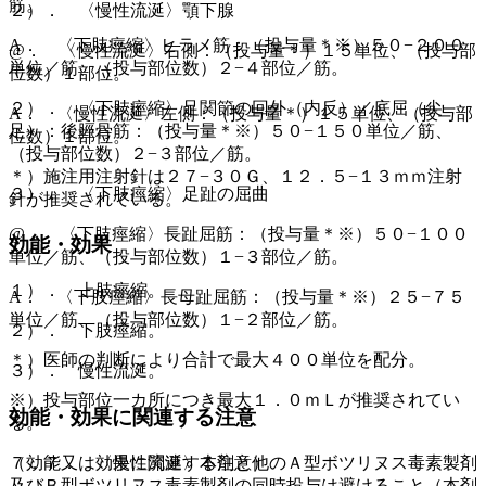
筋。
２）． 〈慢性流涎〉顎下腺
A． 〈下肢痙縮〉ヒラメ筋：（投与量＊※）５０−２００
@． 〈慢性流涎〉右側：（投与量＊）１５単位、（投与部
単位／筋、（投与部位数）２−４部位／筋。
位数）１部位。
２）． 〈下肢痙縮〉足関節の回外（内反）／底屈（尖
A． 〈慢性流涎〉左側：（投与量＊）１５単位、（投与部
足）：後脛骨筋：（投与量＊※）５０−１５０単位／筋、
位数）１部位。
（投与部位数）２−３部位／筋。
＊）施注用注射針は２７−３０Ｇ、１２．５−１３ｍｍ注射
３）． 〈下肢痙縮〉足趾の屈曲
針が推奨されている。
@． 〈下肢痙縮〉長趾屈筋：（投与量＊※）５０−１００
効能・効果
単位／筋、（投与部位数）１−３部位／筋。
１）． 上肢痙縮。
A． 〈下肢痙縮〉長母趾屈筋：（投与量＊※）２５−７５
単位／筋、（投与部位数）１−２部位／筋。
２）． 下肢痙縮。
＊）医師の判断により合計で最大４００単位を配分。
３）． 慢性流涎。
※）投与部位一カ所につき最大１．０ｍＬが推奨されてい
効能・効果に関連する注意
る。
（効能又は効果に関連する注意）
７．７． 〈慢性流涎〉本剤と他のＡ型ボツリヌス毒素製剤
及びＢ型ボツリヌス毒素製剤の同時投与は避けること（本剤