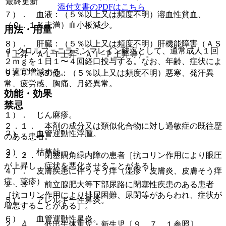
最終更新
添付文書のPDFはこちら
７）． 血液：（５％以上又は頻度不明）溶血性貧血、
（０．１％未満）血小板減少。
用法・用量
８）． 肝臓：（５％以上又は頻度不明）肝機能障害（ＡＳ
ｄ−クロルフェニラミンマレイン酸塩として、通常成人１回
Ｔ上昇・ＡＬＴ上昇・Ａｌ−Ｐ上昇等）。
２ｍｇを１日１〜４回経口投与する。なお、年齢、症状によ
り適宜増減する。
９）． その他：（５％以上又は頻度不明）悪寒、発汗異
常、疲労感、胸痛、月経異常。
効能・効果
禁忌
１）． じん麻疹。
２．１． 本剤の成分又は類似化合物に対し過敏症の既往歴
２）． 血管運動性浮腫。
のある患者。
３）． 枯草熱。
２．２． 閉塞隅角緑内障の患者［抗コリン作用により眼圧
が上昇し、症状を悪化させることがある］。
４）． 皮膚疾患に伴うそう痒（湿疹・皮膚炎、皮膚そう痒
症、薬疹）。
２．３． 前立腺肥大等下部尿路に閉塞性疾患のある患者
［抗コリン作用により排尿困難、尿閉等があらわれ、症状が
５）． アレルギー性鼻炎。
増悪することがある］。
６）． 血管運動性鼻炎。
２．４． 低出生体重児・新生児〔９．７．１参照〕。