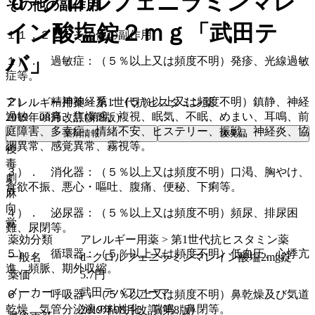
ｄ−クロルフェニラミンマレ
その他の副作用
イン酸塩錠２ｍｇ「武田テ
１１．２． その他の副作用
バ」
１）． 過敏症：（５％以上又は頻度不明）発疹、光線過敏
症等。
２）． 精神神経系：（５％以上又は頻度不明）鎮静、神経
アレルギー用薬 > 第1世代抗ヒスタミン薬
過敏、頭痛、焦燥感、複視、眠気、不眠、めまい、耳鳴、前
2019年08月改訂(第8版)
庭障害、多幸症、情緒不安、ヒステリー、振戦、神経炎、協
薬剤情報
後発品
調異常、感覚異常、霧視等。
後
毒
３）． 消化器：（５％以上又は頻度不明）口渇、胸やけ、
劇
食欲不振、悪心・嘔吐、腹痛、便秘、下痢等。
麻
向
４）． 泌尿器：（５％以上又は頻度不明）頻尿、排尿困
覚
難、尿閉等。
薬効分類
アレルギー用薬 > 第1世代抗ヒスタミン薬
５）． 循環器：（５％以上又は頻度不明）低血圧、心悸亢
一般名
d−クロルフェニラミンマレイン酸塩2mg錠
進、頻脈、期外収縮。
薬価
5.7
円
メーカー
武田テバファーマ
６）． 呼吸器：（５％以上又は頻度不明）鼻乾燥及び気道
乾燥、気管分泌液の粘性化、喘鳴、鼻閉等。
2019年08月改訂(第8版)