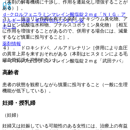
（本剤の解毒機構に干渉し、作用を遷延化し増強することが
ある）］。
ｄ−クロルフェニラミンマレイン酸塩錠２ｍｇ「ＮＩＧ」
ア
３）． 抗コリン作用を有する薬剤（チキジウム臭化物、ア
レルギー用薬 > 第1世代抗ヒスタミン薬
トロピン硫酸塩水和物、ブチルスコポラミン臭化物）［相互
ホーム
に作用を増強することがあるので、併用する場合には、減量
するなど慎重に投与すること］。
薬剤情報
４）． ドロキシドパ、ノルアドレナリン［併用により血圧
の異常上昇を来すおそれがある（本剤はヒスタミンによる毛
細血管拡張を抑制する）］。
ｄ−クロルフェニラミンマレイン酸塩錠２ｍｇ「武田テバ」
高齢者
患者の状態を観察しながら慎重に投与すること（一般に生理
機能が低下している）。
妊婦・授乳婦
（妊婦）
妊婦又は妊娠している可能性のある女性には、治療上の有益