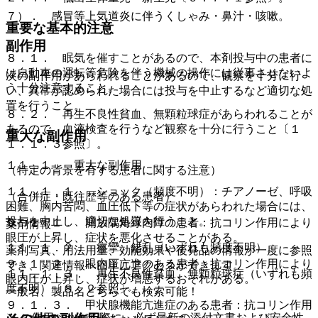
７）． 感冒等上気道炎に伴うくしゃみ・鼻汁・咳嗽。
重要な基本的注意
副作用
８．１． 眠気を催すことがあるので、本剤投与中の患者に
は自動車の運転等危険を伴う機械の操作には従事させないよ
次の副作用があらわれることがあるので、観察を十分に行
う十分注意すること。
い、異常が認められた場合には投与を中止するなど適切な処
置を行うこと。
８．２． 再生不良性貧血、無顆粒球症があらわれることが
あるので、血液検査を行うなど観察を十分に行うこと〔１
重大な副作用
１．１．３参照〕。
１１．１． 重大な副作用
（特定の背景を有する患者に関する注意）
１１．１．１． ショック（頻度不明）：チアノーゼ、呼吸
（合併症・既往歴等のある患者）
困難、胸内苦悶、血圧低下等の症状があらわれた場合には、
投与を中止し、適切な処置を行うこと。
９．１．１． 開放隅角緑内障の患者：抗コリン作用により
薬剤情報
眼圧が上昇し、症状を悪化させることがある。
１１．１．２． 痙攣、錯乱（いずれも頻度不明）。
薬剤写真、用法用量、効能効果や後発品の情報が一度に参照
９．１．２． 眼内圧亢進のある患者：抗コリン作用により
でき、関連情報へ簡単にアクセスができます。
１１．１．３． 再生不良性貧血、無顆粒球症（いずれも頻
眼内圧が上昇し、症状が増悪するおそれがある。
度不明）〔８．２参照〕。
一般名、製品名どちらでも検索可能！
９．１．３． 甲状腺機能亢進症のある患者：抗コリン作用
※ ご使用いただく際に、必ず最新の添付文書および安全性