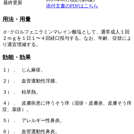
最終更新
添付文書のPDFはこちら
用法・用量
ｄ−クロルフェニラミンマレイン酸塩として、通常成人１回
２ｍｇを１日１〜４回経口投与する。なお、年齢、症状によ
り適宜増減する。
効能・効果
１）． じん麻疹。
２）． 血管運動性浮腫。
３）． 枯草熱。
４）． 皮膚疾患に伴うそう痒（湿疹・皮膚炎、皮膚そう痒
症、薬疹）。
５）． アレルギー性鼻炎。
６）． 血管運動性鼻炎。