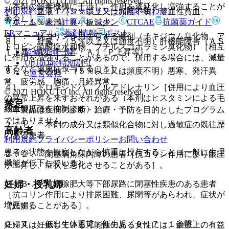
© 2021 HOKUTO Inc. All rights reserved.
（本剤の解毒機構に干渉し、作用を遷延化し増強することが
利用規約
プライバシーポリシー
お問い合わせ
７）． 血液：（５％以上又は頻度不明）溶血性貧血、
ある）］。
ホーム
表・計算
レジメン
CTCAE
抗菌薬ガイド
（０．１％未満）血小板減少。
ERマニュアル
薬剤情報
ポスト
３）． 抗コリン作用を有する薬剤（チキジウム臭化物、ア
８）． 肝臓：（５％以上又は頻度不明）肝機能障害（ＡＳ
トロピン硫酸塩水和物、ブチルスコポラミン臭化物）［相互
監修医師一覧
Ｔ上昇・ＡＬＴ上昇・Ａｌ−Ｐ上昇等）。
に作用を増強することがあるので、併用する場合には、減量
UpToDate特別割引
するなど慎重に投与すること］。
９）． その他：（５％以上又は頻度不明）悪寒、発汗異
運営会社
常、疲労感、胸痛、月経異常。
４）． ドロキシドパ、ノルアドレナリン［併用により血圧
© 2021 HOKUTO Inc. All rights reserved.
の異常上昇を来すおそれがある（本剤はヒスタミンによる毛
禁忌
細血管拡張を抑制する）］。
※本製品は疾病の診断・治療・予防を目的としたプログラム
ではありません。
２．１． 本剤の成分又は類似化合物に対し過敏症の既往歴
高齢者
のある患者。
利用規約
プライバシーポリシー
お問い合わせ
患者の状態を観察しながら慎重に投与すること（一般に生理
２．２． 閉塞隅角緑内障の患者［抗コリン作用により眼圧
機能が低下している）。
が上昇し、症状を悪化させることがある］。
妊婦・授乳婦
２．３． 前立腺肥大等下部尿路に閉塞性疾患のある患者
［抗コリン作用により排尿困難、尿閉等があらわれ、症状が
増悪することがある］。
（妊婦）
２．４． 低出生体重児・新生児〔９．７．１参照〕。
妊婦又は妊娠している可能性のある女性には、治療上の有益