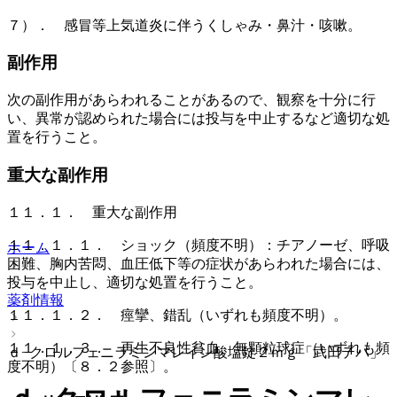
７）． 感冒等上気道炎に伴うくしゃみ・鼻汁・咳嗽。
副作用
次の副作用があらわれることがあるので、観察を十分に行
い、異常が認められた場合には投与を中止するなど適切な処
置を行うこと。
重大な副作用
１１．１． 重大な副作用
１１．１．１． ショック（頻度不明）：チアノーゼ、呼吸
ホーム
困難、胸内苦悶、血圧低下等の症状があらわれた場合には、
投与を中止し、適切な処置を行うこと。
薬剤情報
１１．１．２． 痙攣、錯乱（いずれも頻度不明）。
１１．１．３． 再生不良性貧血、無顆粒球症（いずれも頻
ｄ−クロルフェニラミンマレイン酸塩錠２ｍｇ「武田テバ」
度不明）〔８．２参照〕。