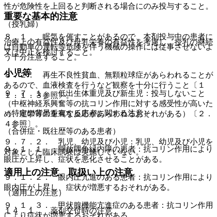
性が危険性を上回ると判断される場合にのみ投与すること。
重要な基本的注意
（授乳婦）
８．１． 眠気を催すことがあるので、本剤投与中の患者に
治療上の有益性及び母乳栄養の有益性を考慮し、授乳の継続
は自動車の運転等危険を伴う機械の操作には従事させないよ
又は中止を検討すること。
う十分注意すること。
小児等
８．２． 再生不良性貧血、無顆粒球症があらわれることが
あるので、血液検査を行うなど観察を十分に行うこと〔１
９．７．１． 低出生体重児及び新生児：投与しないこと
１．１．３参照〕。
（中枢神経系興奮等の抗コリン作用に対する感受性が高いた
（特定の背景を有する患者に関する注意）
め、痙攣等の重篤な反応があらわれるおそれがある）〔２．
４参照〕。
（合併症・既往歴等のある患者）
９．７．２． 乳児、幼児及び小児：乳児、幼児及び小児を
９．１．１． 開放隅角緑内障の患者：抗コリン作用により
対象とした臨床試験は実施していない。
眼圧が上昇し、症状を悪化させることがある。
適用上の注意、取扱い上の注意
９．１．２． 眼内圧亢進のある患者：抗コリン作用により
眼内圧が上昇し、症状が増悪するおそれがある。
（適用上の注意）
９．１．３． 甲状腺機能亢進症のある患者：抗コリン作用
１４．１． 薬剤交付時の注意
により症状が増悪するおそれがある。