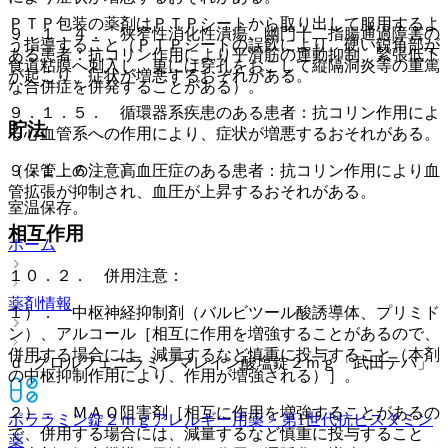
ＰＴＰ包装の薬剤はＰＴＰシートから取り出して服用するよ
９．１．４． 狭窄性消化性潰瘍、幽門十二指腸通過障害の
う指導すること（ＰＴＰシートの誤飲により、硬い鋭角部が
ある患者：抗コリン作用により平滑筋の運動抑制、緊張低下
食道粘膜へ刺入し、更には穿孔をおこして縦隔洞炎等の重篤
が起こり、症状が増悪するおそれがある。
な合併症を併発することがある）。
９．１．５． 循環器系疾患のある患者：抗コリン作用によ
貯法
る心血管系への作用により、症状が増悪するおそれがある。
９．１．６． 高血圧症のある患者：抗コリン作用により血
（保管上の注意）
管拡張が抑制され、血圧が上昇するおそれがある。
室温保存。
相互作用
ホーム
１０．２． 併用注意：
薬剤情報
１）． 中枢神経抑制剤（バルビツール酸誘導体、プリミド
ン）、アルコール［相互に作用を増強することがあるので、
併用する場合には、減量するなど慎重に投与すること（本剤
ｄ−クロルフェニラミンマレイン酸塩錠２ｍｇ「武田テバ」
の中枢抑制作用により、作用が増強される）］。
２）． ＭＡＯ阻害剤［相互に作用を増強することがあるの
ポララミン錠２ｍｇ
アレルギー用薬 > 第1世代抗ヒスタミン
で、併用する場合には、減量するなど慎重に投与すること
薬