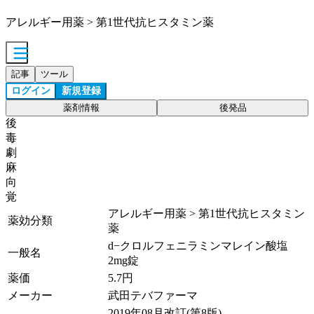
アレルギー用薬 > 第1世代抗ヒスタミン薬
記事
ツール
ログイン
新規登録
薬剤情報
後発品
後
毒
劇
麻
向
覚
アレルギー用薬 > 第1世代抗ヒスタミン
薬効分類
薬
d−クロルフェニラミンマレイン酸塩
一般名
2mg錠
薬価
5.7
円
メーカー
武田テバファーマ
2019年08月改訂(第8版)