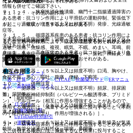
その他の副作用
により症状が増悪するおそれがある。
情報も併せてご確認下さい。
９．１．４． 狭窄性消化性潰瘍、幽門十二指腸通過障害の
１１．２． その他の副作用
ある患者：抗コリン作用により平滑筋の運動抑制、緊張低下
１）． 過敏症：（５％以上又は頻度不明）発疹、光線過敏
が起こり、症状が増悪するおそれがある。
症等。
９．１．５． 循環器系疾患のある患者：抗コリン作用によ
※本製品は疾病の診断・治療・予防を目的としたプログラム
２）． 精神神経系：（５％以上又は頻度不明）鎮静、神経
る心血管系への作用により、症状が増悪するおそれがある。
ではありません。
過敏、頭痛、焦燥感、複視、眠気、不眠、めまい、耳鳴、前
９．１．６． 高血圧症のある患者：抗コリン作用により血
庭障害、多幸症、情緒不安、ヒステリー、振戦、神経炎、協
管拡張が抑制され、血圧が上昇するおそれがある。
調異常、感覚異常、霧視等。
相互作用
３）． 消化器：（５％以上又は頻度不明）口渇、胸やけ、
ホーム
ノート
食欲不振、悪心・嘔吐、腹痛、便秘、下痢等。
表・計算
レジメン
CTCAE
抗菌薬ガイド
ERマニュ
１０．２． 併用注意：
アル
薬剤情報
ポスト
４）． 泌尿器：（５％以上又は頻度不明）頻尿、排尿困
難、尿閉等。
１）． 中枢神経抑制剤（バルビツール酸誘導体、プリミド
新規登録
ン）、アルコール［相互に作用を増強することがあるので、
ログイン
５）． 循環器：（５％以上又は頻度不明）低血圧、心悸亢
併用する場合には、減量するなど慎重に投与すること（本剤
監修医師一覧
進、頻脈、期外収縮。
の中枢抑制作用により、作用が増強される）］。
UpToDate特別割引
６）． 呼吸器：（５％以上又は頻度不明）鼻乾燥及び気道
運営会社
２）． ＭＡＯ阻害剤［相互に作用を増強することがあるの
乾燥、気管分泌液の粘性化、喘鳴、鼻閉等。
で、併用する場合には、減量するなど慎重に投与すること