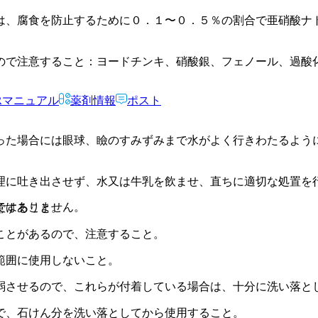
は、腐食を防止するために０．１〜０．５％の割合で亜硝酸ナ
ので注意すること：ヨードチンキ、硝酸銀、フェノール、過酸
Rマニュアル
薬剤情報
ポスト
った場合には眼球、瞼のすみずみまで水がよく行きわたるよう
理に吐き出させず、水又は牛乳を飲ませ、直ちに適切な処置を
ではありません。
意すること。
ことがあるので、注意すること。
範囲に使用しないこと。
弱させるので、これらが付着している場合は、十分に洗い落と
で、石けん分を洗い落としてから使用すること。