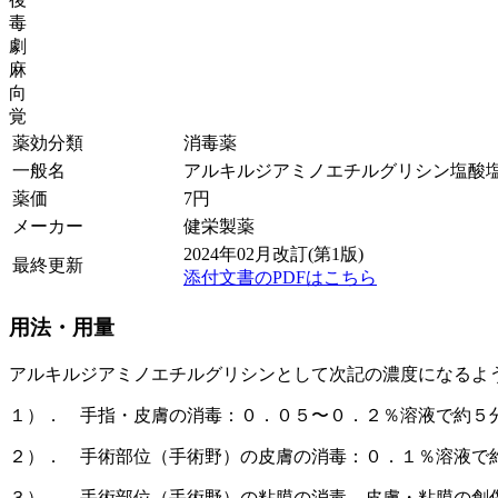
毒
劇
麻
向
覚
薬効分類
消毒薬
一般名
アルキルジアミノエチルグリシン塩酸
薬価
7
円
メーカー
健栄製薬
2024年02月改訂(第1版)
最終更新
添付文書のPDFはこちら
用法・用量
アルキルジアミノエチルグリシンとして次記の濃度になるよ
１）． 手指・皮膚の消毒：０．０５〜０．２％溶液で約５
２）． 手術部位（手術野）の皮膚の消毒：０．１％溶液で
３）． 手術部位（手術野）の粘膜の消毒、皮膚・粘膜の創