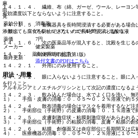
麻
１４．１．４． 繊維、布（綿、ガーゼ、ウール、レーヨン
向
有効濃度以下とならないように注意すること。
覚
薬効分類
消毒薬
１４．１．５． 金属器具を長時間浸漬する必要がある場合
一般名
アルキルジアミノエチルグリシン塩酸塩液
添加しても腐食を防止できないので長時間浸漬しない）。
薬価
7
円
１４．１．６． 次の医薬品等が混入すると、沈殿を生じる
メーカー
健栄製薬
１４．２． 薬剤使用時の注意
2024年02月改訂(第1版)
最終更新
添付文書のPDFはこちら
１４．２．１． 外用にのみ使用すること。
用法・用量
１４．２．２． 眼に入らないように注意すること。眼に入
を行うこと。
アルキルジアミノエチルグリシンとして次記の濃度になるよ
１４．２．３． 飲み込んだ場合は、水でよく口を洗い、無
１）． 手指・皮膚の消毒：０．０５〜０．２％溶液で約５
１４．２．４． 散布消毒の場合はマスクを着用するなど注
２）． 手術部位（手術野）の皮膚の消毒：０．１％溶液で
１４．２．５． 皮膚刺激症状・粘膜刺激症状があらわれる
３）． 手術部位（手術野）の粘膜の消毒、皮膚・粘膜の創
１４．２．６． 粘膜、創傷面又は炎症部位に長期間又は広
４）． 医療機器の消毒：０．０５〜０．２％溶液に１０〜