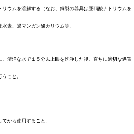
トリウムを溶解する（なお、銅製の器具は亜硝酸ナトリウムを
化水素、過マンガン酸カリウム等。
に、清浄な水で１５分以上眼を洗浄した後、直ちに適切な処置
行うこと。
してから使用すること。