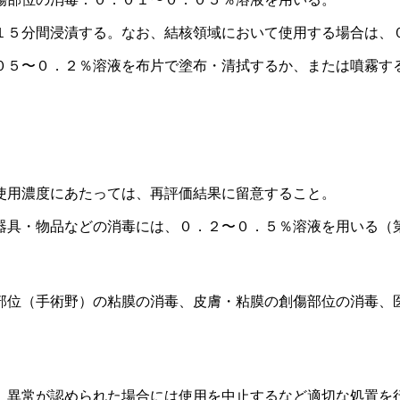
１５分間浸漬する。なお、結核領域において使用する場合は、
０５〜０．２％溶液を布片で塗布・清拭するか、または噴霧す
使用濃度にあたっては、再評価結果に留意すること。
器具・物品などの消毒には、０．２〜０．５％溶液を用いる（
部位（手術野）の粘膜の消毒、皮膚・粘膜の創傷部位の消毒、
、異常が認められた場合には使用を中止するなど適切な処置を