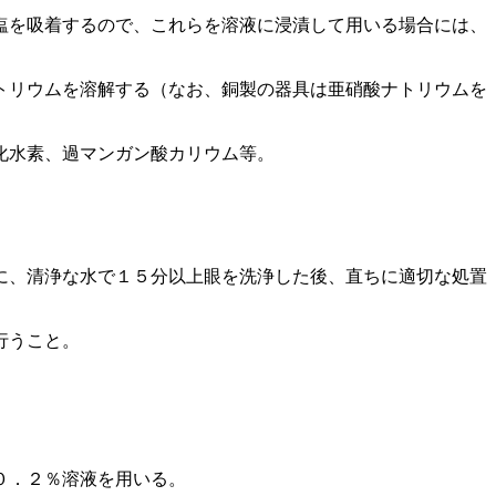
塩を吸着するので、これらを溶液に浸漬して用いる場合には、
トリウムを溶解する（なお、銅製の器具は亜硝酸ナトリウムを
化水素、過マンガン酸カリウム等。
に、清浄な水で１５分以上眼を洗浄した後、直ちに適切な処置
行うこと。
０．２％溶液を用いる。