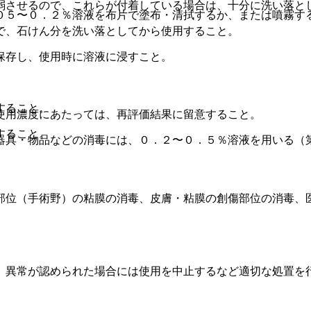
弱させるので、これらが付着している場合は、十分に洗い落と
０５〜０．２％溶液を布片で塗布・清拭するか、または噴霧す
で、石けん分を洗い落としてから使用すること。
保存し、使用時に溶液に浸すこと。
すること。
使用濃度にあたっては、再評価結果に留意すること。
すること。
器具・物品などの消毒には、０．２〜０．５％溶液を用いる（
部位（手術野）の粘膜の消毒、皮膚・粘膜の創傷部位の消毒、
、異常が認められた場合には使用を中止するなど適切な処置を