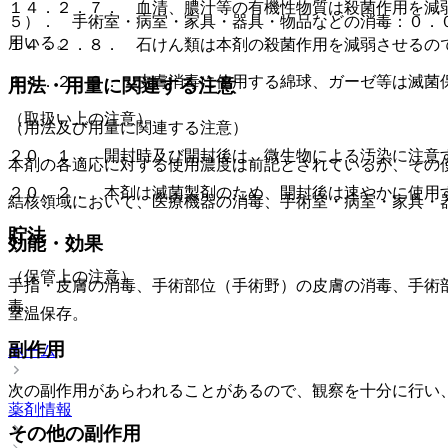
１４．２．７． 血清、膿汁等の有機性物質は殺菌作用を減
５）． 手術室・病室・家具・器具・物品などの消毒：０．
用いる。
１４．２．８． 石けん類は本剤の殺菌作用を減弱させるの
１４．２．９． 皮膚消毒に使用する綿球、ガーゼ等は滅菌
用法・用量に関連する注意
（取扱い上の注意）
（用法及び用量に関連する注意）
２０．１． 開封時及び開封後は、微生物による汚染に注意
本剤の各適応に対する使用濃度は前記とされているが、その
２０．２． 本剤は滅菌製剤のため、開封後は速やかに使用
結核領域において、医療機器の消毒、手術室・病室・家具・
貯法
効能・効果
（保管上の注意）
手指・皮膚の消毒、手術部位（手術野）の皮膚の消毒、手術
毒。
室温保存。
副作用
ホーム
次の副作用があらわれることがあるので、観察を十分に行い
薬剤情報
その他の副作用