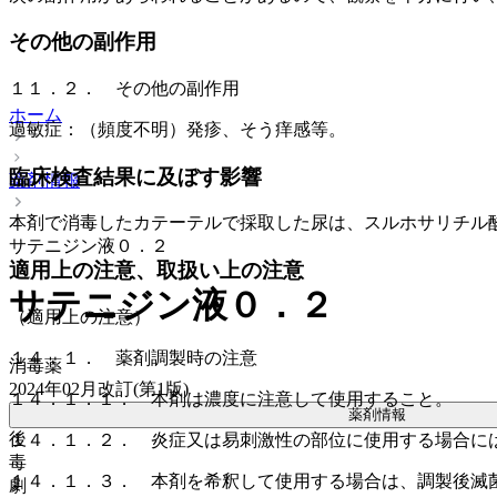
その他の副作用
１１．２． その他の副作用
ホーム
過敏症：（頻度不明）発疹、そう痒感等。
臨床検査結果に及ぼす影響
薬剤情報
本剤で消毒したカテーテルで採取した尿は、スルホサリチル
サテニジン液０．２
適用上の注意、取扱い上の注意
サテニジン液０．２
（適用上の注意）
１４．１． 薬剤調製時の注意
消毒薬
2024年02月改訂(第1版)
１４．１．１． 本剤は濃度に注意して使用すること。
薬剤情報
後
１４．１．２． 炎症又は易刺激性の部位に使用する場合に
毒
１４．１．３． 本剤を希釈して使用する場合は、調製後滅
劇