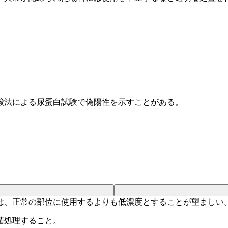
酸法による尿蛋白試験で偽陽性を示すことがある。
は、正常の部位に使用するよりも低濃度とすることが望ましい
菌処理すること。