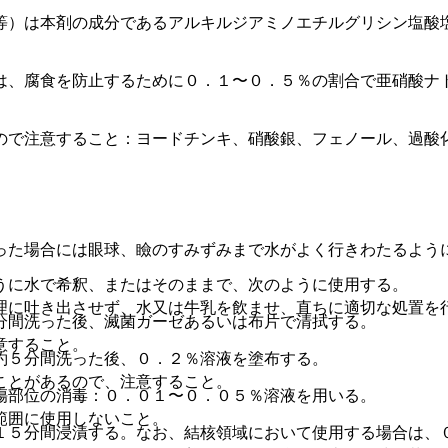
等）は本剤の成分であるアルキルジアミノエチルグリシン塩酸
は、腐食を防止するために０．１〜０．５％の割合で亜硝酸ナ
ので注意すること：ヨードチンキ、硝酸銀、フェノール、過酸
った場合には眼球、瞼のすみずみまで水がよく行きわたるよう
うに水で希釈、またはそのままで、次のように使用する。
理に吐き出させず、水又は牛乳を飲ませ、直ちに適切な処置を
分間洗った後、滅菌ガーゼあるいは布片で清拭する。
意すること。
約５分間洗った後、０．２％溶液を塗布する。
ことがあるので、注意すること。
傷部位の消毒：０．０１〜０．０５％溶液を用いる。
範囲に使用しないこと。
１５分間浸漬する。なお、結核領域において使用する場合は、