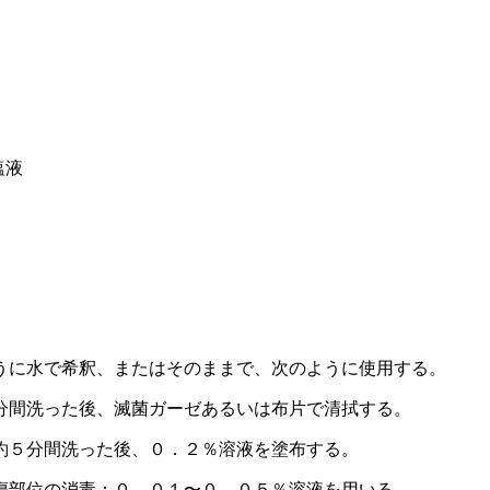
塩液
うに水で希釈、またはそのままで、次のように使用する。
分間洗った後、滅菌ガーゼあるいは布片で清拭する。
約５分間洗った後、０．２％溶液を塗布する。
傷部位の消毒：０．０１〜０．０５％溶液を用いる。