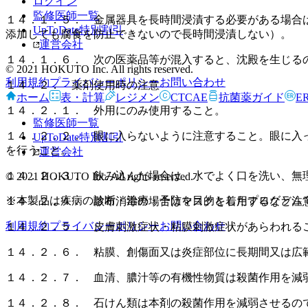
ログイン
監修医師一覧
１４．１．５． 金属器具を長時間浸漬する必要がある場合
UpToDate特別割引
添加しても腐食を防止できないので長時間浸漬しない）。
運営会社
１４．１．６． 次の医薬品等が混入すると、沈殿を生じる
© 2021 HOKUTO Inc. All rights reserved.
利用規約
プライバシーポリシー
お問い合わせ
１４．２． 薬剤使用時の注意
ホーム
表・計算
レジメン
CTCAE
抗菌薬ガイド
E
１４．２．１． 外用にのみ使用すること。
監修医師一覧
１４．２．２． 眼に入らないように注意すること。眼に入
UpToDate特別割引
を行うこと。
運営会社
１４．２．３． 飲み込んだ場合は、水でよく口を洗い、無
© 2021 HOKUTO Inc. All rights reserved.
※本製品は疾病の診断・治療・予防を目的としたプログラム
１４．２．４． 散布消毒の場合はマスクを着用するなど注
利用規約
プライバシーポリシー
お問い合わせ
１４．２．５． 皮膚刺激症状・粘膜刺激症状があらわれる
１４．２．６． 粘膜、創傷面又は炎症部位に長期間又は広
１４．２．７． 血清、膿汁等の有機性物質は殺菌作用を減
１４．２．８． 石けん類は本剤の殺菌作用を減弱させるの