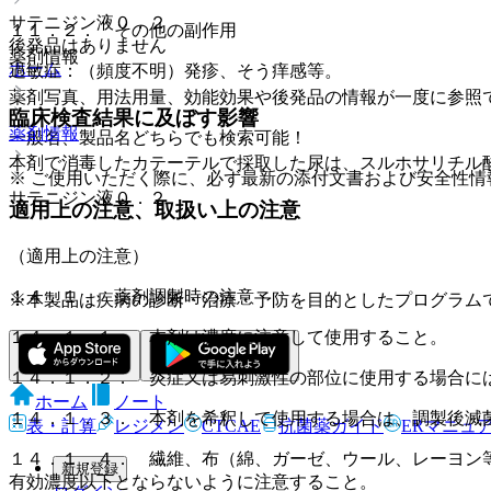
サテニジン液０．２
１１．２． その他の副作用
後発品はありません
薬剤情報
ホーム
過敏症：（頻度不明）発疹、そう痒感等。
薬剤写真、用法用量、効能効果や後発品の情報が一度に参照
臨床検査結果に及ぼす影響
薬剤情報
一般名、製品名どちらでも検索可能！
本剤で消毒したカテーテルで採取した尿は、スルホサリチル
※ ご使用いただく際に、必ず最新の添付文書および安全性情
サテニジン液０．２
適用上の注意、取扱い上の注意
（適用上の注意）
１４．１． 薬剤調製時の注意
※本製品は疾病の診断・治療・予防を目的としたプログラム
１４．１．１． 本剤は濃度に注意して使用すること。
１４．１．２． 炎症又は易刺激性の部位に使用する場合に
ホーム
ノート
１４．１．３． 本剤を希釈して使用する場合は、調製後滅
表・計算
レジメン
CTCAE
抗菌薬ガイド
ERマニュ
１４．１．４． 繊維、布（綿、ガーゼ、ウール、レーヨン
新規登録
有効濃度以下とならないように注意すること。