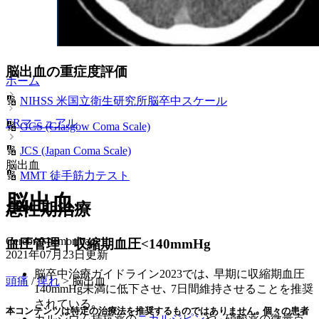
脳出血の重症度評価
ホーム
🔢
NIHSS 米国立衛生研究所脳卒中スケール
ERマニュアル
🔢
GCS (Glasgow Coma Scale)
🔢
JCS (Japan Coma Scale)
脳出血
🔢
MMT 徒手筋力テスト
脳出血
急性期治療
Cerebral hemorrhage
血圧管理｜収縮期血圧<140mmHg
2021年07月23日
更新
脳卒中治療ガイドライン2023では､ 早期に収縮期血圧
頭痛
/
痺れ
> 脳出血
140mmHg未満に低下させ､ 7日間維持させることを推奨
されている｡
本コンテンツは特定の治療法を推奨するものではありません｡ 個々の患者
カルシウム拮抗薬の
ニカルジピン
や､ 硝酸薬の微量点