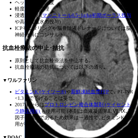
ヘッドアップ30度
軽度の鎮静管理
浸透圧療法 (
マンニトール0.5~1g/kg初期ボーラス投与
や高張食塩水の投与)
ICPモニタリングや脳脊髄液ドレナージについては脳
神経外科にコンサルト
抗血栓療法の中止･拮抗
原則として抗血栓療法を中止する｡
抗血栓療法の拮抗については以下の通り｡
▼ワルファリン
ビタミンK (ケイツー®)
や
新鮮凍結血漿FFP
で､ PT-INR
<1.3まで下げることは妥当｡
2017年からは
プロトロンビン複合体製剤 (ケイセント
ラ静注用®)
も使用可能 (本剤は血液凝固第Ⅱ､Ⅶ､Ⅸ､Ⅹ
因子の補充であるため効果は一過性で､ビタミンKの併
用が必要)
▼DOAC