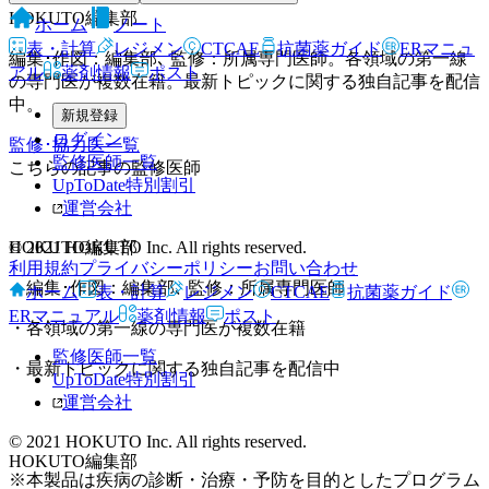
HOKUTO編集部
ホーム
ノート
表・計算
レジメン
CTCAE
抗菌薬ガイド
ERマニュ
編集･作図：編集部､ 監修：所属専門医師。各領域の第一線
アル
薬剤情報
ポスト
の専門医が複数在籍。最新トピックに関する独自記事を配信
中。
新規登録
ログイン
監修･協力医一覧
監修医師一覧
こちらの記事の監修医師
UpToDate特別割引
運営会社
HOKUTO編集部
© 2021 HOKUTO Inc. All rights reserved.
利用規約
プライバシーポリシー
お問い合わせ
・
編集･作図：編集部､ 監修：所属専門医師
ホーム
表・計算
レジメン
CTCAE
抗菌薬ガイド
ERマニュアル
薬剤情報
ポスト
・
各領域の第一線の専門医が複数在籍
監修医師一覧
・
最新トピックに関する独自記事を配信中
UpToDate特別割引
運営会社
© 2021 HOKUTO Inc. All rights reserved.
HOKUTO編集部
※本製品は疾病の診断・治療・予防を目的としたプログラム