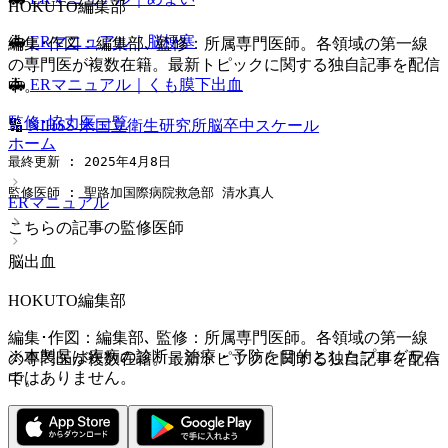
HOKUTO編集部
🚑
ERマニュアル｜脳梗塞
編集･作図：編集部､ 監修：所属専門医師。各領域の第一線
の専門医が複数在籍。最新トピックに関する独自記事を配信
🚑
ERマニュアル｜くも膜下出血
中。
監修･協力医一覧
🔢
NIHSS 米国立衛生研究所脳卒中スケール
ホーム
最終更新 : 2025年4月8日
監修医師 : 聖路加国際病院救急部 清水真人
ERマニュアル
こちらの記事の監修医師
脳出血
HOKUTO編集部
編集･作図：編集部､ 監修：所属専門医師。各領域の第一線
※本製品は疾病の診断・治療・予防を目的としたプログラム
の専門医が複数在籍。最新トピックに関する独自記事を配信
ではありません。
中。