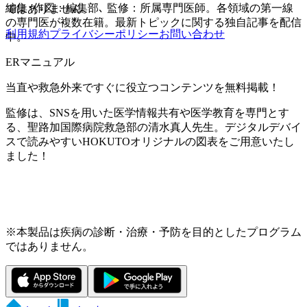
編集･作図：編集部､ 監修：所属専門医師。各領域の第一線
ではありません。
の専門医が複数在籍。最新トピックに関する独自記事を配信
利用規約
プライバシーポリシー
お問い合わせ
中。
ERマニュアル
当直や救急外来ですぐに役立つコンテンツを無料掲載！
監修は、SNSを用いた医学情報共有や医学教育を専門とす
る、聖路加国際病院救急部の清水真人先生。デジタルデバイ
スで読みやすいHOKUTOオリジナルの図表をご用意いたし
ました！
※本製品は疾病の診断・治療・予防を目的としたプログラム
ではありません。