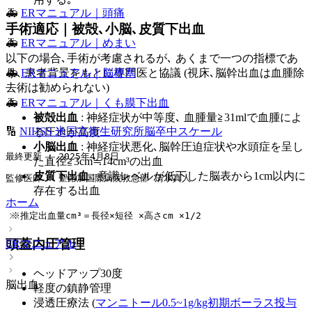
🚑
ERマニュアル｜頭痛
手術適応｜被殻､小脳､皮質下出血
🚑
ERマニュアル｜めまい
以下の場合､手術が考慮されるが､ あくまで一つの指標であ
🚑
ERマニュアル｜脳梗塞
り､ 患者背景をもとに専門医と協議 (視床､脳幹出血は血腫除
去術は勧められない)
🚑
ERマニュアル｜くも膜下出血
被殻出血
: 神経症状が中等度､ 血腫量≧31mlで血腫によ
🔢
NIHSS 米国立衛生研究所脳卒中スケール
る圧迫が高度
小脳出血
: 神経症状悪化､脳幹圧迫症状や水頭症を呈し
最終更新 : 2025年4月8日
た直径≧3cm≒14cm³の出血
皮質下出血
: 意識レベルが低下した脳表から1cm以内に
監修医師 : 聖路加国際病院救急部 清水真人
存在する出血
ホーム
 ※推定出血量cm³＝長径×短径 ×高さcm ×1/2
頭蓋内圧管理
ERマニュアル
ヘッドアップ30度
脳出血
軽度の鎮静管理
浸透圧療法 (
マンニトール0.5~1g/kg初期ボーラス投与