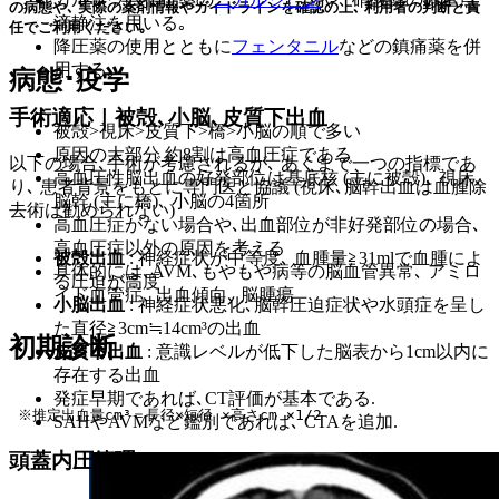
の病態や､ 実際の薬剤情報やガイドラインを確認の上､ 利用者の判断と責
滴静注を用いる｡
任でご利用ください｡
降圧薬の使用とともに
フェンタニル
などの鎮痛薬を併
用する｡
病態･疫学
手術適応｜被殻､小脳､皮質下出血
被殻>視床>皮質下>橋>小脳の順で多い
原因の大部分 約8割は高血圧症である
以下の場合､手術が考慮されるが､ あくまで一つの指標であ
高血圧性脳出血の好発部位は基底核 (主に被殻)､ 視床､
り､ 患者背景をもとに専門医と協議 (視床､脳幹出血は血腫除
脳幹 (主に橋)､ 小脳の4箇所
去術は勧められない)
高血圧症がない場合や､出血部位が非好発部位の場合､
高血圧症以外の原因を考える
被殻出血
: 神経症状が中等度､ 血腫量≧31mlで血腫によ
具体的には､AVM､もやもや病等の脳血管異常､ アミロ
る圧迫が高度
イド血管症､ 出血傾向､ 脳腫瘍
小脳出血
: 神経症状悪化､脳幹圧迫症状や水頭症を呈し
た直径≧3cm≒14cm³の出血
初期診断
皮質下出血
: 意識レベルが低下した脳表から1cm以内に
存在する出血
発症早期であれば､CT評価が基本である.
 ※推定出血量cm³＝長径×短径 ×高さcm ×1/2
SAHやAVMなど鑑別であれば､ CTAを追加.
頭蓋内圧管理