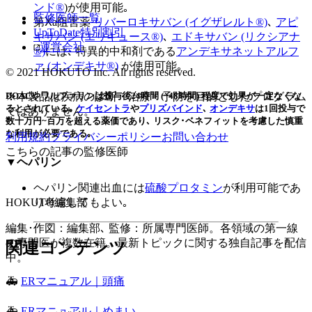
ンド®
)が使用可能｡
監修医師一覧
第Ⅹa阻害薬
リバーロキサバン (イグザレルト®︎)
､
アピ
UpToDate特別割引
キサバン (エリキュース®︎)
､
エドキサバン (リクシアナ
運営会社
®︎)
には､ 特異的中和剤である
アンデキサネットアルフ
ァ (オンデキサ®︎)
が使用可能｡
© 2021 HOKUTO Inc. All rights reserved.
DOACやワルファリンは投与後24時間 (~48時間) 程度で効果が一定なくな
※本製品は疾病の診断・治療・予防を目的としたプログラム
るとされている｡
ケイセントラ
や
プリズバインド
､
オンデキサ
は1回投与で
ではありません。
数十万円~百万を超える薬価であり､ リスク･ベネフィットを考慮した慎重
な利用が必要である｡
利用規約
プライバシーポリシー
お問い合わせ
こちらの記事の監修医師
▼ヘパリン
ヘパリン関連出血には
硫酸プロタミン
が利用可能であ
HOKUTO編集部
り考慮してもよい｡
編集･作図：編集部､ 監修：所属専門医師。各領域の第一線
の専門医が複数在籍。最新トピックに関する独自記事を配信
関連コンテンツ
中。
🚑
ERマニュアル｜頭痛
🚑
ERマニュアル｜めまい