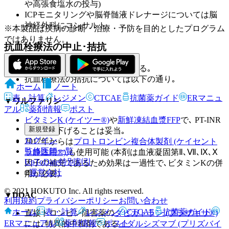
や高張食塩水の投与)
ICPモニタリングや脳脊髄液ドレナージについては脳
神経外科にコンサルト
※本製品は疾病の診断・治療・予防を目的としたプログラム
ではありません。
抗血栓療法の中止･拮抗
原則として抗血栓療法を中止する｡
抗血栓療法の拮抗については以下の通り｡
ホーム
ノート
表・計算
レジメン
CTCAE
抗菌薬ガイド
ERマニュ
▼ワルファリン
アル
薬剤情報
ポスト
ビタミンK (ケイツー®)
や
新鮮凍結血漿FFP
で､ PT-INR
新規登録
<1.3まで下げることは妥当｡
ログイン
2017年からは
プロトロンビン複合体製剤 (ケイセント
監修医師一覧
ラ静注用®)
も使用可能 (本剤は血液凝固第Ⅱ､Ⅶ､Ⅸ､Ⅹ
UpToDate特別割引
因子の補充であるため効果は一過性で､ビタミンKの併
運営会社
用が必要)
© 2021 HOKUTO Inc. All rights reserved.
▼DOAC
利用規約
プライバシーポリシー
お問い合わせ
ホーム
表・計算
レジメン
CTCAE
抗菌薬ガイド
直接トロンビン阻害薬の
ダビガトラン (プラザキサ®)
ERマニュアル
薬剤情報
ポスト
には､特異的中和剤である
イダルシズマブ (プリズバイ