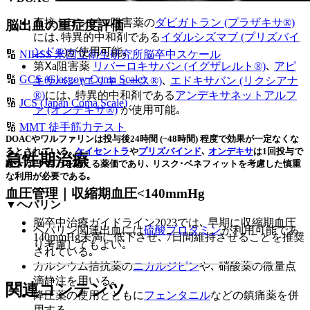
直接トロンビン阻害薬の
ダビガトラン (プラザキサ®)
脳出血の重症度評価
には､特異的中和剤である
イダルシズマブ (プリズバイ
ンド®
)が使用可能｡
🔢
NIHSS 米国立衛生研究所脳卒中スケール
第Ⅹa阻害薬
リバーロキサバン (イグザレルト®︎)
､
アピ
🔢
GCS (Glasgow Coma Scale)
キサバン (エリキュース®︎)
､
エドキサバン (リクシアナ
®︎)
には､ 特異的中和剤である
アンデキサネットアルフ
🔢
JCS (Japan Coma Scale)
ァ (オンデキサ®︎)
が使用可能｡
🔢
MMT 徒手筋力テスト
DOACやワルファリンは投与後24時間 (~48時間) 程度で効果が一定なくな
るとされている｡
ケイセントラ
や
プリズバインド
､
オンデキサ
は1回投与で
急性期治療
数十万円~百万を超える薬価であり､ リスク･ベネフィットを考慮した慎重
な利用が必要である｡
血圧管理｜収縮期血圧<140mmHg
▼ヘパリン
脳卒中治療ガイドライン2023では､ 早期に収縮期血圧
ヘパリン関連出血には
硫酸プロタミン
が利用可能であ
140mmHg未満に低下させ､ 7日間維持させることを推奨
り考慮してもよい｡
されている｡
カルシウム拮抗薬の
ニカルジピン
や､ 硝酸薬の微量点
滴静注を用いる｡
関連コンテンツ
降圧薬の使用とともに
フェンタニル
などの鎮痛薬を併
用する｡