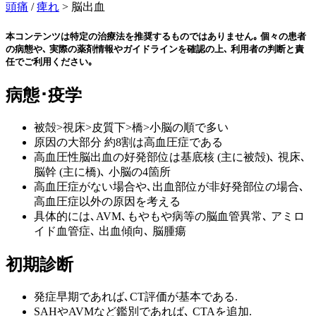
頭痛
/
痺れ
> 脳出血
本コンテンツは特定の治療法を推奨するものではありません｡ 個々の患者
の病態や､ 実際の薬剤情報やガイドラインを確認の上､ 利用者の判断と責
任でご利用ください｡
病態･疫学
被殻>視床>皮質下>橋>小脳の順で多い
原因の大部分 約8割は高血圧症である
高血圧性脳出血の好発部位は基底核 (主に被殻)､ 視床､
脳幹 (主に橋)､ 小脳の4箇所
高血圧症がない場合や､出血部位が非好発部位の場合､
高血圧症以外の原因を考える
具体的には､AVM､もやもや病等の脳血管異常､ アミロ
イド血管症､ 出血傾向､ 脳腫瘍
初期診断
発症早期であれば､CT評価が基本である.
SAHやAVMなど鑑別であれば､ CTAを追加.