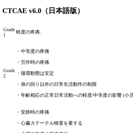
CTCAE
v6.0
（日本語版）
Grade
軽度の疼痛.
1
・
中等度の疼痛
・
労作時の疼痛
Grade
・
循環動態は安定
2
・
身の回り以外の日常生活動作の制限
・
年齢相応の正常日常活動への軽度/中等度の影響 (小児)
・
安静時の疼痛
・
心臓カテーテル検査を要する