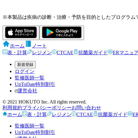
※本製品は疾病の診断・治療・予防を目的としたプログラム
ホーム
ノート
表・計算
レジメン
CTCAE
抗菌薬ガイド
ERマニュ
新規登録
ログイン
監修医師一覧
UpToDate特別割引
運営会社
© 2021 HOKUTO Inc. All rights reserved.
利用規約
プライバシーポリシー
お問い合わせ
ホーム
表・計算
レジメン
CTCAE
抗菌薬ガイド
E
監修医師一覧
UpToDate特別割引