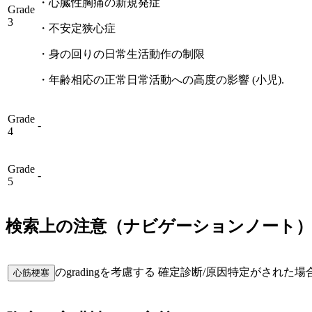
・
心臓性胸痛の新規発症
Grade
3
・
不安定狭心症
・
身の回りの日常生活動作の制限
・
年齢相応の正常日常活動への高度の影響 (小児).
Grade
-
4
Grade
-
5
検索上の注意（ナビゲーションノート
のgradingを考慮する 確定診断/原因特定がされ
心筋梗塞