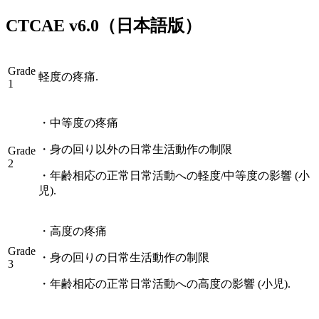
CTCAE
v6.0
（日本語版）
Grade
軽度の疼痛.
1
・
中等度の疼痛
・
身の回り以外の日常生活動作の制限
Grade
2
・
年齢相応の正常日常活動への軽度/中等度の影響 (小
児).
・
高度の疼痛
Grade
・
身の回りの日常生活動作の制限
3
・
年齢相応の正常日常活動への高度の影響 (小児).