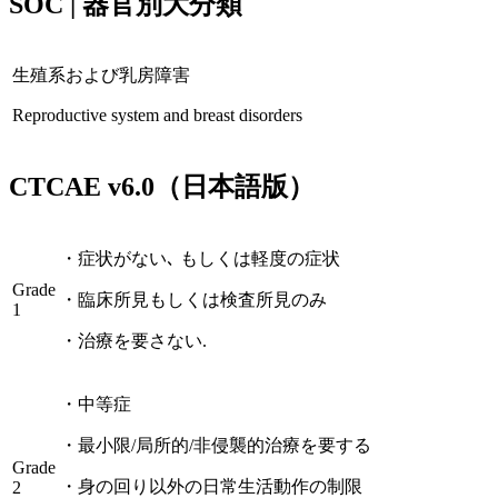
SOC | 器官別大分類
生殖系および乳房障害
Reproductive system and breast disorders
CTCAE
v6.0
（日本語版）
・
症状がない､ もしくは軽度の症状
Grade
・
臨床所見もしくは検査所見のみ
1
・
治療を要さない.
・
中等症
・
最小限/局所的/非侵襲的治療を要する
Grade
・
身の回り以外の日常生活動作の制限
2