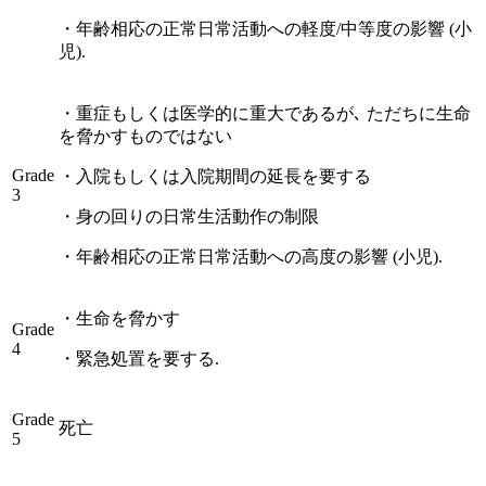
・
年齢相応の正常日常活動への軽度/中等度の影響 (小
児).
・
重症もしくは医学的に重大であるが､ ただちに生命
を脅かすものではない
Grade
・
入院もしくは入院期間の延長を要する
3
・
身の回りの日常生活動作の制限
・
年齢相応の正常日常活動への高度の影響 (小児).
・
生命を脅かす
Grade
4
・
緊急処置を要する.
Grade
死亡
5