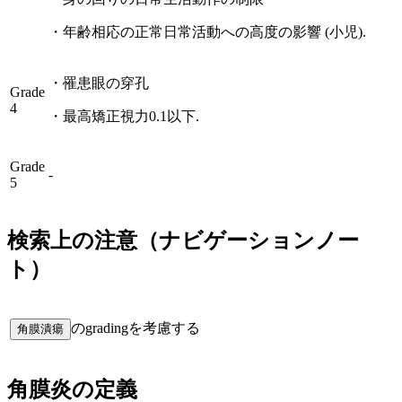
・
年齢相応の正常日常活動への高度の影響 (小児).
・
罹患眼の穿孔
Grade
4
・
最高矯正視力0.1以下.
Grade
-
5
検索上の注意（ナビゲーションノー
ト）
のgradingを考慮する
角膜潰瘍
角膜炎
の定義