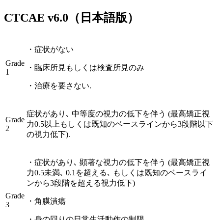
CTCAE
v6.0
（日本語版）
・
症状がない
Grade
・
臨床所見もしくは検査所見のみ
1
・
治療を要さない.
症状があり､ 中等度の視力の低下を伴う (最高矯正視
Grade
力0.5以上もしくは既知のベースラインから3段階以下
2
の視力低下).
・
症状があり､ 顕著な視力の低下を伴う (最高矯正視
力0.5未満､ 0.1を超える､ もしくは既知のベースライ
ンから3段階を超える視力低下)
Grade
・
角膜潰瘍
3
・
身の回りの日常生活動作の制限