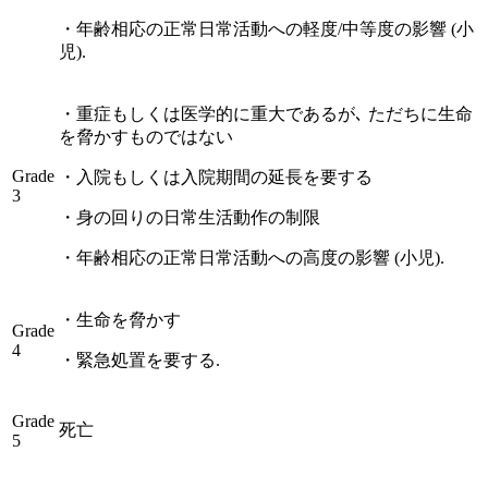
・
年齢相応の正常日常活動への軽度/中等度の影響 (小
児).
・
重症もしくは医学的に重大であるが､ ただちに生命
を脅かすものではない
Grade
・
入院もしくは入院期間の延長を要する
3
・
身の回りの日常生活動作の制限
・
年齢相応の正常日常活動への高度の影響 (小児).
・
生命を脅かす
Grade
4
・
緊急処置を要する.
Grade
死亡
5