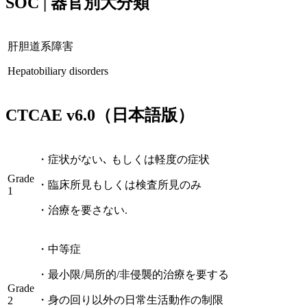
SOC | 器官別大分類
肝胆道系障害
Hepatobiliary disorders
CTCAE
v6.0
（日本語版）
・
症状がない､ もしくは軽度の症状
Grade
・
臨床所見もしくは検査所見のみ
1
・
治療を要さない.
・
中等症
・
最小限/局所的/非侵襲的治療を要する
Grade
・
身の回り以外の日常生活動作の制限
2