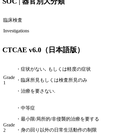
SOC | 器官別大分類
臨床検査
Investigations
CTCAE
v6.0
（日本語版）
・
症状がない､ もしくは軽度の症状
Grade
・
臨床所見もしくは検査所見のみ
1
・
治療を要さない.
・
中等症
・
最小限/局所的/非侵襲的治療を要する
Grade
・
身の回り以外の日常生活動作の制限
2