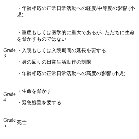
・
年齢相応の正常日常活動への軽度/中等度の影響 (小
児).
・
重症もしくは医学的に重大であるが､ ただちに生命
を脅かすものではない
Grade
・
入院もしくは入院期間の延長を要する
3
・
身の回りの日常生活動作の制限
・
年齢相応の正常日常活動への高度の影響 (小児).
・
生命を脅かす
Grade
4
・
緊急処置を要する.
Grade
死亡
5