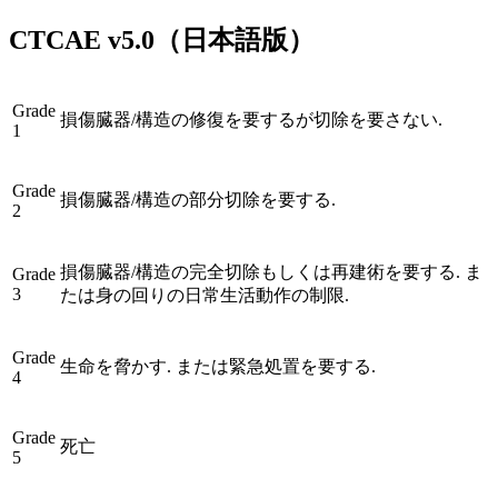
CTCAE
v5.0
（日本語版）
Grade
損傷臓器/構造の修復を要するが切除を要さない.
1
Grade
損傷臓器/構造の部分切除を要する.
2
損傷臓器/構造の完全切除もしくは再建術を要する. ま
Grade
3
たは身の回りの日常生活動作の制限.
Grade
生命を脅かす. または緊急処置を要する.
4
Grade
死亡
5