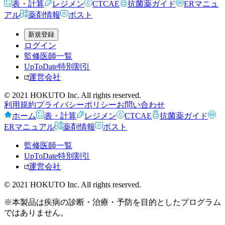
表・計算
レジメン
CTCAE
抗菌薬ガイド
ERマニュ
アル
薬剤情報
ポスト
新規登録
ログイン
監修医師一覧
UpToDate特別割引
運営会社
© 2021 HOKUTO Inc. All rights reserved.
利用規約
プライバシーポリシー
お問い合わせ
ホーム
表・計算
レジメン
CTCAE
抗菌薬ガイド
ERマニュアル
薬剤情報
ポスト
監修医師一覧
UpToDate特別割引
運営会社
© 2021 HOKUTO Inc. All rights reserved.
※本製品は疾病の診断・治療・予防を目的としたプログラム
ではありません。