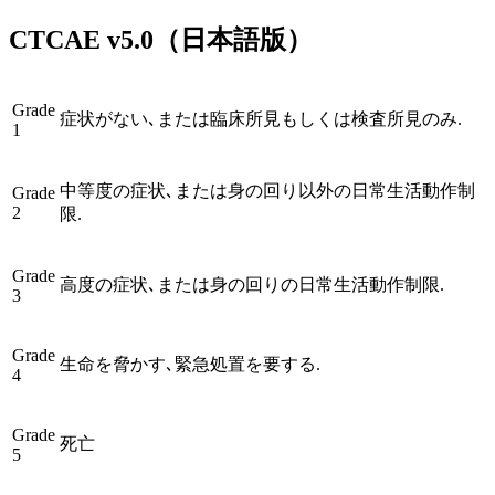
CTCAE
v5.0
（日本語版）
Grade
症状がない､または臨床所見もしくは検査所見のみ.
1
中等度の症状､または身の回り以外の日常生活動作制
Grade
2
限.
Grade
高度の症状､または身の回りの日常生活動作制限.
3
Grade
生命を脅かす､緊急処置を要する.
4
Grade
死亡
5