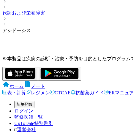
代謝および栄養障害
アシドーシス
※本製品は疾病の診断・治療・予防を目的としたプログラム
ホーム
ノート
表・計算
レジメン
CTCAE
抗菌薬ガイド
ERマニュ
新規登録
ログイン
監修医師一覧
UpToDate特別割引
運営会社