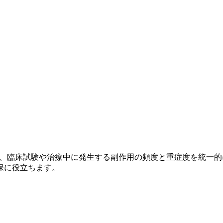
）
r Adverse Events）とは、臨床試験や治療中に発生する副作用の頻
保に役立ちます。