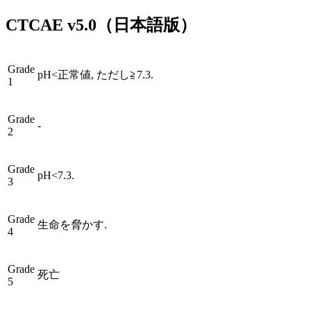
CTCAE
v5.0
（日本語版）
Grade
pH<正常値, ただし≧7.3.
1
Grade
-
2
Grade
pH<7.3.
3
Grade
生命を脅かす.
4
Grade
死亡
5