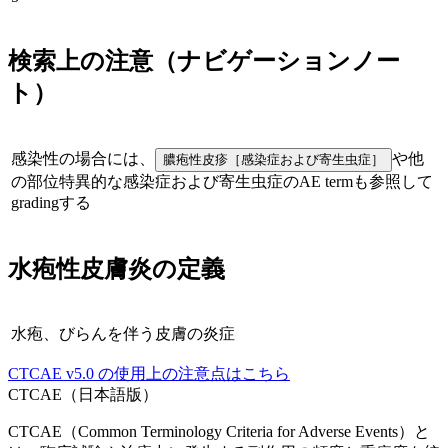
検索上の注意（ナビゲーションノー
ト）
感染性の場合には、
や他
膿疱性皮疹［感染症および寄生虫症］
の部位特異的な感染症および寄生虫症のAE termも参照して
gradingする
水疱性皮膚炎
の定義
水疱、びらんを伴う皮膚の炎症
CTCAE
v5.0
の使用上の注意点はこちら
CTCAE（日本語版）
CTCAE（Common Terminology Criteria for Adverse Events）と