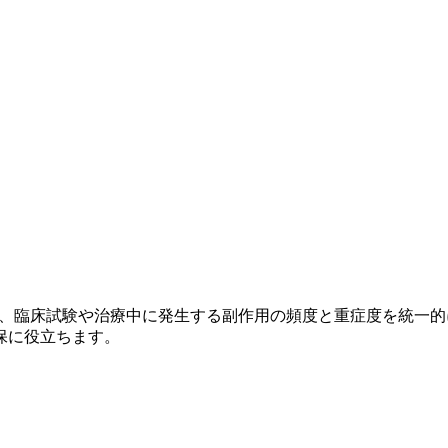
）
r Adverse Events）とは、臨床試験や治療中に発生する副作用の頻
保に役立ちます。