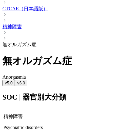
CTCAE（日本語版）
精神障害
無オルガズム症
無オルガズム症
Anorgasmia
v5.0
v6.0
SOC | 器官別大分類
精神障害
Psychiatric disorders