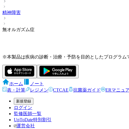
精神障害
無オルガズム症
※本製品は疾病の診断・治療・予防を目的としたプログラム
ホーム
ノート
表・計算
レジメン
CTCAE
抗菌薬ガイド
ERマニュ
新規登録
ログイン
監修医師一覧
UpToDate特別割引
運営会社