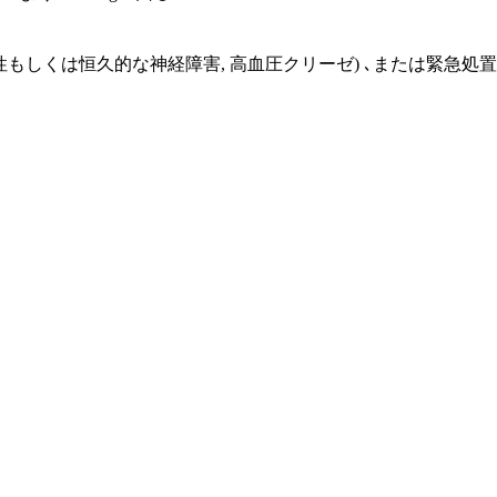
一過性もしくは恒久的な神経障害, 高血圧クリーゼ) ､または緊急処
）