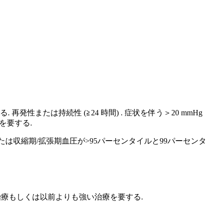
 再発性または持続性 (≧24 時間) . 症状を伴う＞20 mmHg
療を要する.
または収縮期/拡張期血圧が>95パーセンタイルと99パーセンタ
薬物治療もしくは以前よりも強い治療を要する.