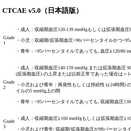
CTCAE
v5.0
（日本語版）
・
成人：収縮期血圧120-139 mmHgもしくは拡張期血圧80-
Grade
・
小児：収縮期/拡張期血圧>90パーセンタイルかつ<9
1
・
青年：<95パーセンタイルであっても, 血圧≧120/80 m
・
成人：収縮期血圧140-159 mmHg または拡張期血圧 9
(拡張期血圧) の上昇または以前正常であった場合は＞140/
Grade
・
小児および青年：再発性もしくは持続性 (≧24時間)
2
イルの5 mmHg上の間
・
青年：<95パーセンタイルであっても, 収縮期血圧130-13
・
成人：収縮期血圧≧160 mmHgもしくは拡張期血圧≧
Grade
3
・
小児および青年: 収縮期/拡張期血圧が99パーセンタイル