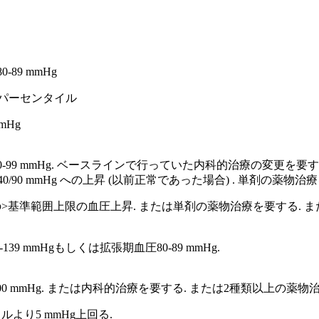
89 mmHg
5パーセンタイル
mHg
0-99 mmHg. ベースラインで行っていた内科的治療の変更を要する.
90 mmHg への上昇 (以前正常であった場合) . 単剤の薬物治
 の>基準範囲上限の血圧上昇. または単剤の薬物治療を要する. 
9 mmHgもしくは拡張期血圧80-89 mmHg.
100 mmHg. または内科的治療を要する. または2種類以上の
より5 mmHg上回る.