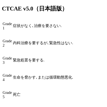
CTCAE
v5.0
（日本語版）
Grade
症状がなく､治療を要さない.
1
Grade
内科治療を要するが､緊急性はない.
2
Grade
緊急処置を要する.
3
Grade
生命を脅かす､または循環動態悪化.
4
Grade
死亡
5