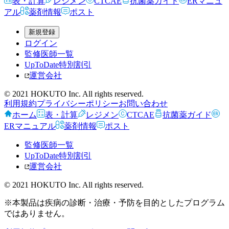
表・計算
レジメン
CTCAE
抗菌薬ガイド
ERマニュ
アル
薬剤情報
ポスト
新規登録
ログイン
監修医師一覧
UpToDate特別割引
運営会社
© 2021 HOKUTO Inc. All rights reserved.
利用規約
プライバシーポリシー
お問い合わせ
ホーム
表・計算
レジメン
CTCAE
抗菌薬ガイド
ERマニュアル
薬剤情報
ポスト
監修医師一覧
UpToDate特別割引
運営会社
© 2021 HOKUTO Inc. All rights reserved.
※本製品は疾病の診断・治療・予防を目的としたプログラム
ではありません。