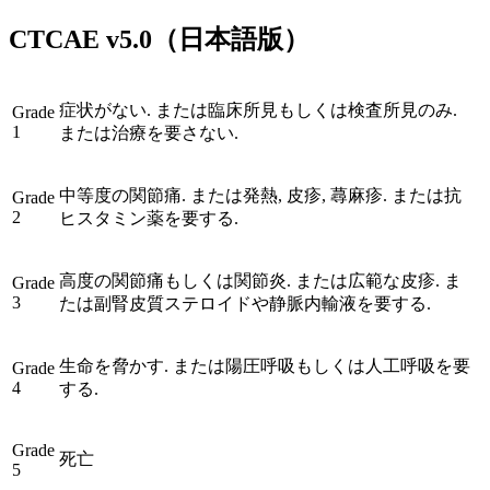
CTCAE
v5.0
（日本語版）
症状がない. または臨床所見もしくは検査所見のみ.
Grade
1
または治療を要さない.
中等度の関節痛. または発熱, 皮疹, 蕁麻疹. または抗
Grade
2
ヒスタミン薬を要する.
高度の関節痛もしくは関節炎. または広範な皮疹. ま
Grade
3
たは副腎皮質ステロイドや静脈内輸液を要する.
生命を脅かす. または陽圧呼吸もしくは人工呼吸を要
Grade
4
する.
Grade
死亡
5