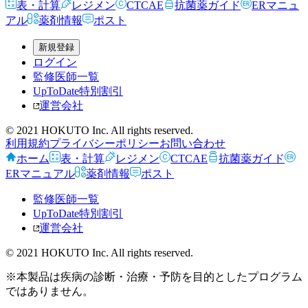
表・計算
レジメン
CTCAE
抗菌薬ガイド
ERマニュ
アル
薬剤情報
ポスト
新規登録
ログイン
監修医師一覧
UpToDate特別割引
運営会社
© 2021 HOKUTO Inc. All rights reserved.
利用規約
プライバシーポリシー
お問い合わせ
ホーム
表・計算
レジメン
CTCAE
抗菌薬ガイド
ERマニュアル
薬剤情報
ポスト
監修医師一覧
UpToDate特別割引
運営会社
© 2021 HOKUTO Inc. All rights reserved.
※本製品は疾病の診断・治療・予防を目的としたプログラム
ではありません。