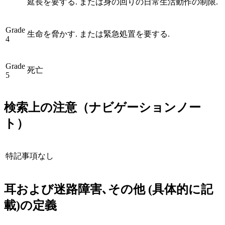
延長を要する. または身の回りの日常生活動作の制限.
Grade
生命を脅かす. または緊急処置を要する.
4
Grade
死亡
5
検索上の注意（ナビゲーションノー
ト）
特記事項なし
耳および迷路障害､その他 (具体的に記
載)
の定義