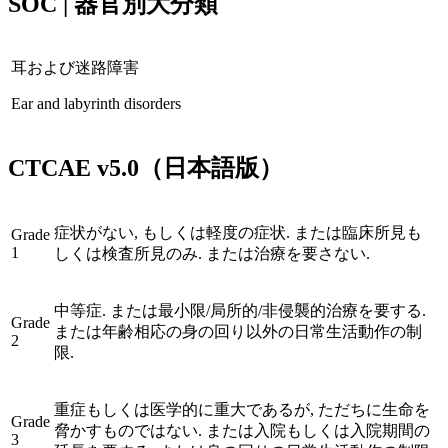
SOC | 器官別大分類
耳および迷路障害
Ear and labyrinth disorders
CTCAE
v5.0
（日本語版）
症状がない, もしくは軽度の症状. または臨床所見も
Grade
1
しくは検査所見のみ. または治療を要さない.
中等症. または最小限/局所的/非侵襲的治療を要する.
Grade
または年齢相応の身の回り以外の日常生活動作の制
2
限.
重症もしくは医学的に重大であるが, ただちに生命を
Grade
脅かすものではない. または入院もしくは入院期間の
3