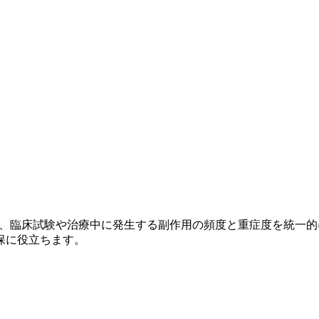
）
r Adverse Events）とは、臨床試験や治療中に発生する副作用の頻
保に役立ちます。