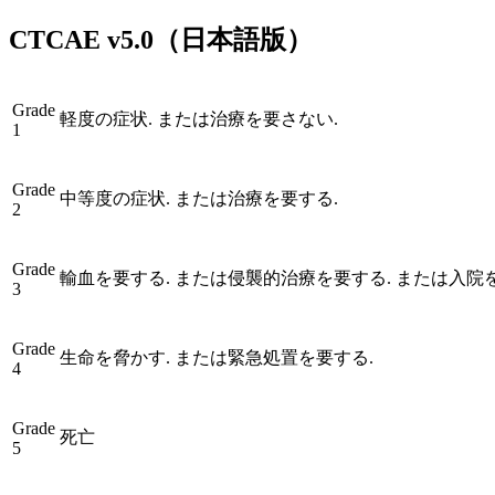
CTCAE
v5.0
（日本語版）
Grade
軽度の症状. または治療を要さない.
1
Grade
中等度の症状. または治療を要する.
2
Grade
輸血を要する. または侵襲的治療を要する. または入院
3
Grade
生命を脅かす. または緊急処置を要する.
4
Grade
死亡
5