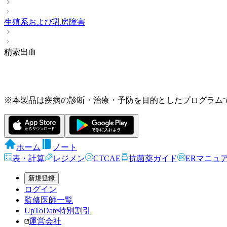
生殖系および乳房障害
精索出血
※本製品は疾病の診断・治療・予防を目的としたプログラム
ホーム
ノート
表・計算
レジメン
CTCAE
抗菌薬ガイド
ERマニュ
新規登録
ログイン
監修医師一覧
UpToDate特別割引
運営会社