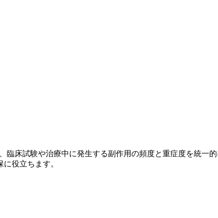
）
r Adverse Events）とは、臨床試験や治療中に発生する副作用の頻
保に役立ちます。