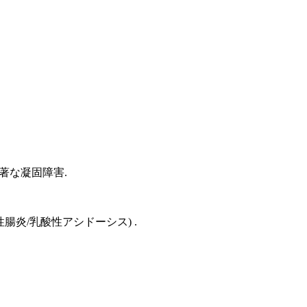
著な凝固障害.
性腸炎/乳酸性アシドーシス) .