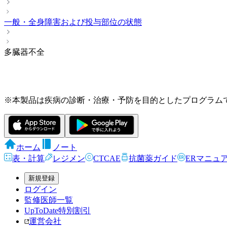
一般・全身障害および投与部位の状態
多臓器不全
※本製品は疾病の診断・治療・予防を目的としたプログラム
ホーム
ノート
表・計算
レジメン
CTCAE
抗菌薬ガイド
ERマニュ
新規登録
ログイン
監修医師一覧
UpToDate特別割引
運営会社