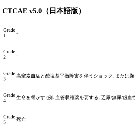
CTCAE
v5.0
（日本語版）
Grade
-
1
Grade
-
2
Grade
高窒素血症と酸塩基平衡障害を伴うショック. または顕
3
Grade
生命を脅かす (例: 血管収縮薬を要する, 乏尿/無尿/虚血
4
Grade
死亡
5